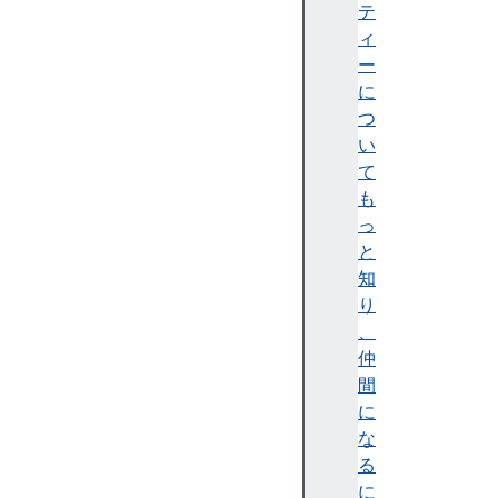
と
テ
エ
ィ
ラ
ー
ー
に
処
つ
理
い
ル
て
ー
も
プ
っ
と
と
イ
知
テ
り
レ
、
ー
仲
タ
間
ー
に
関
な
数
る
式
に