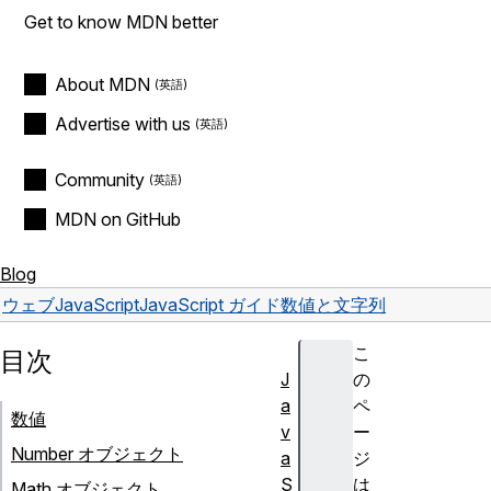
Get to know MDN better
About MDN
Advertise with us
Community
MDN on GitHub
Blog
ウェブ
JavaScript
JavaScript ガイド
数値と文字列
こ
目次
J
の
a
ペ
数値
v
ー
Number オブジェクト
a
ジ
S
は
Math オブジェクト