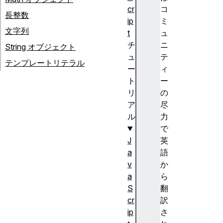
cr
コ
長整数
ip
ミ
文字列
t
ュ
チ
ニ
String オブジェクト
ュ
テ
テンプレートリテラル
ー
ィ
ト
ー
リ
の
ア
尽
ル
力
で
J
英
a
語
v
か
a
ら
S
翻
cr
訳
ip
さ