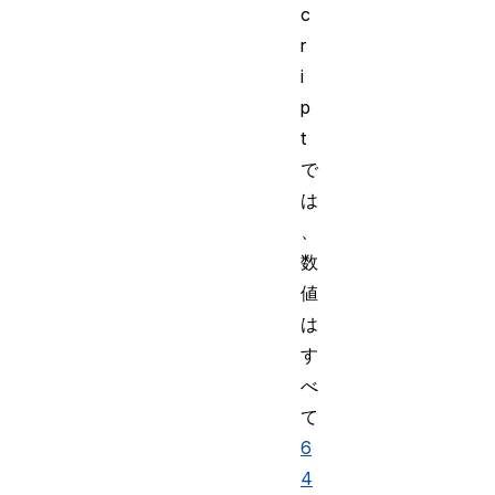
c
r
i
p
t
で
は
、
数
値
は
す
べ
て
6
4