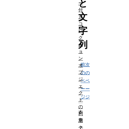
と
ー
付
文
き
コ
字
レ
ク
列
シ
ョ
ン
前
次
オ
ブ
の
の
ジ
ペ
ペ
ェ
ー
ー
ク
ジ
ジ
ト
の
本
利
章
用
ク
で