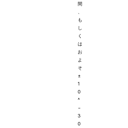
間
、
も
し
く
は
お
よ
そ
±
1
0
^
−
3
0