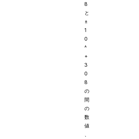
8
と
±
1
0
^
+
3
0
8
の
間
の
数
値
、