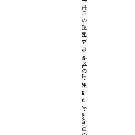
ラ
は
ス
、
の
J
使
a
用
v
プ
ロ
a
ミ
S
ス
c
の
r
使
i
用
p
J
a
t
v
で
a
2
S
つ
cr
の