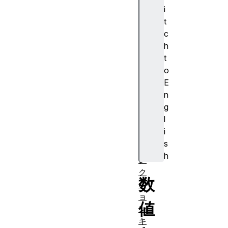
正
i
規
t
表
c
現
h
イ
t
ン
o
デ
E
ッ
n
ク
g
ス
l
付
i
き
s
コ
h
レ
ク
数
シ
ョ
値
ン
キ