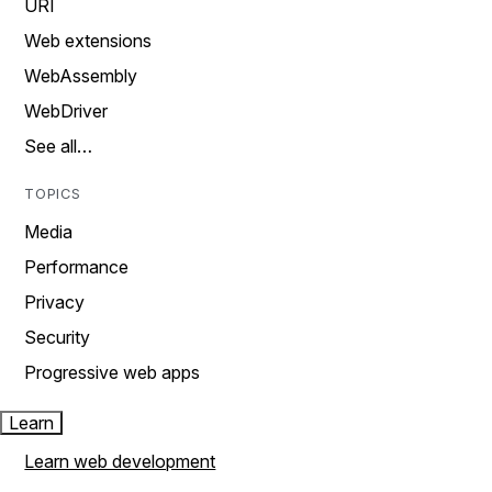
URI
Web extensions
WebAssembly
WebDriver
See all…
TOPICS
Media
Performance
Privacy
Security
Progressive web apps
Learn
Learn web development