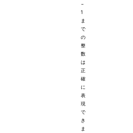
−
1
ま
で
の
整
数
は
正
確
に
表
現
で
き
ま