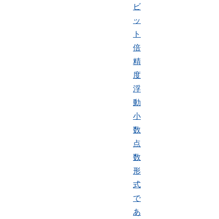
ビ
ッ
ト
倍
精
度
浮
動
小
数
点
数
形
式
で
あ