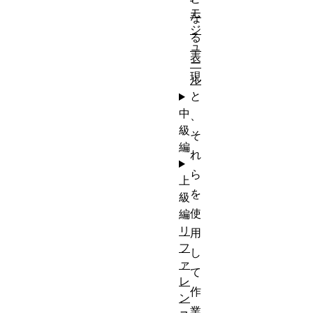
モ
な
ジ
る
ュ
表
ー
現
ル
と
中
、
級
そ
編
れ
ら
上
を
級
使
編
リ
用
フ
し
ァ
て
レ
作
ン
業