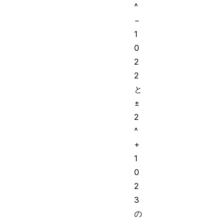
^
−
1
0
2
2
と
±
2
^
+
1
0
2
3
の