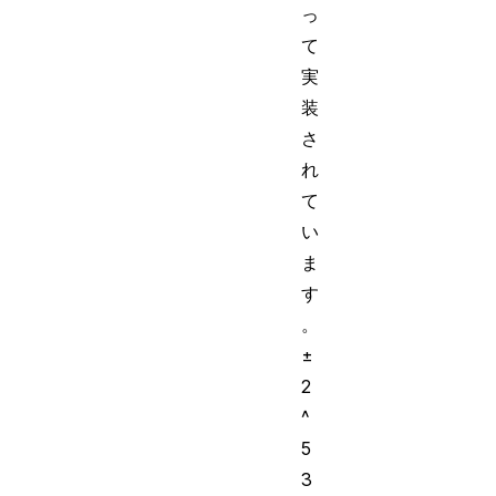
っ
て
実
装
さ
れ
て
い
ま
す
。
±
2
^
5
3