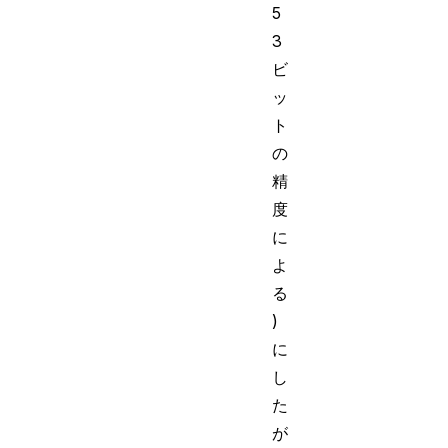
5
3
ビ
ッ
ト
の
精
度
に
よ
る
)
に
し
た
が