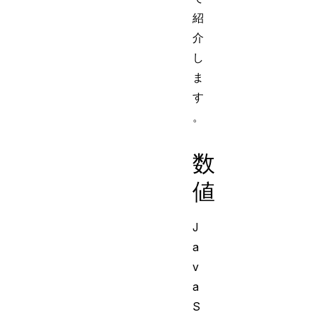
紹
介
し
ま
す
。
数
値
J
a
v
a
S