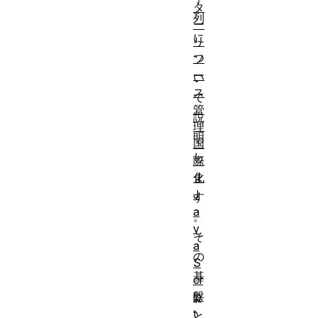
タ
列
ー
に
リ
つ
ソ
ー
い
ス
て
管
説
理
明
国
し
際
ま
化
J
す
a
。
v
そ
a
の
S
基
cr
盤
ip
t
と