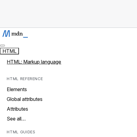
HTML
HTML: Markup language
HTML REFERENCE
Elements
Global attributes
Attributes
See all…
HTML GUIDES