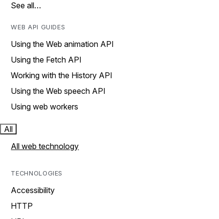
See all…
WEB API GUIDES
Using the Web animation API
Using the Fetch API
Working with the History API
Using the Web speech API
Using web workers
All
All web technology
TECHNOLOGIES
Accessibility
HTTP