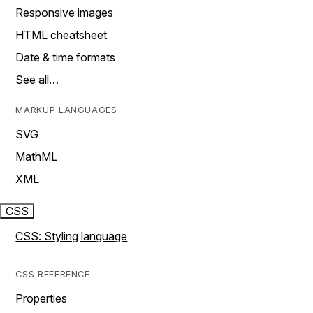
Responsive images
HTML cheatsheet
Date & time formats
See all…
MARKUP LANGUAGES
SVG
MathML
XML
CSS
CSS: Styling language
CSS REFERENCE
Properties