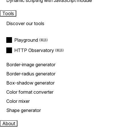
Dynamic scripting with JavaScript module
Tools
Discover our tools
Playground
HTTP Observatory
Border-image generator
Border-radius generator
Box-shadow generator
Color format converter
Color mixer
Shape generator
About