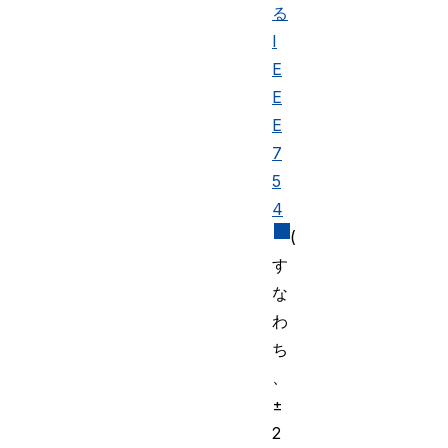
る
I
E
E
E
7
5
4
(
す
な
わ
ち
、
±
2