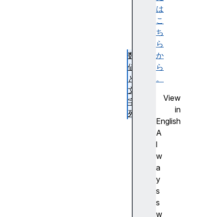
と
は
演
こ
算
ち
子
ら
数
か
値
ら
と
。
文
View
字
in
列
English
日
A
付
l
と
w
時
a
刻
y
の
s
表
s
現
w