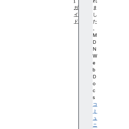
t
れ
ガ
ま
イ
し
ド
た
入
。
門
M
編
D
文
N
法
W
と
e
デ
b
ー
D
タ
o
型
c
制
s
御
コ
フ
ミ
ロ
ュ
ー
ニ