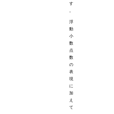
す
。
浮
動
小
数
点
数
の
表
現
に
加
え
て