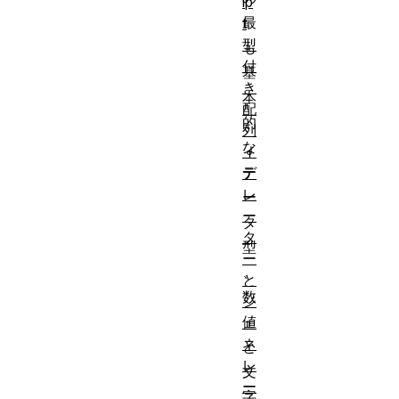
ip
最
t
型
も
付
基
き
本
配
的
列
な
イ
デ
テ
レ
ー
ー
タ
タ
型
ー
、
と
数
ジ
値
ェ
ネ
と
レ
文
ー
字