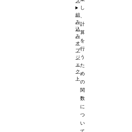
ス
し
組
、
み
計
込
算
み
を
オ
行
ブ
う
ジ
ェ
た
ク
め
ト
の
関
数
に
つ
い
て