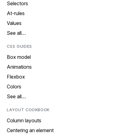
Selectors
At-rules
Values
See all…
CSS GUIDES
Box model
Animations
Flexbox
Colors
See all…
LAYOUT COOKBOOK
Column layouts
Centering an element