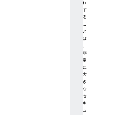
行
す
る
こ
と
は
、
非
常
に
大
き
な
セ
キ
ュ