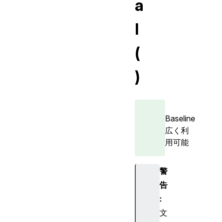
a
l
(
)
Baseline
広く利
用可能
警
告
:
文