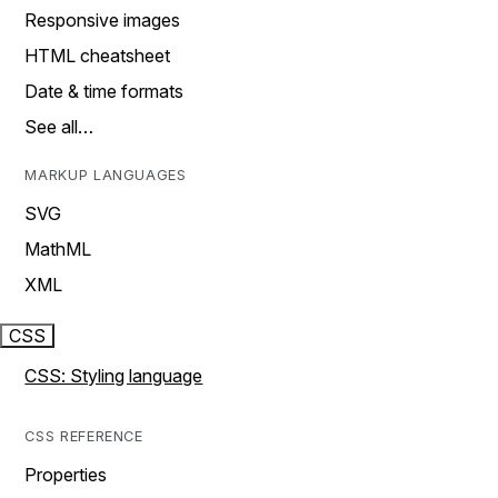
Responsive images
HTML cheatsheet
Date & time formats
See all…
MARKUP LANGUAGES
SVG
MathML
XML
CSS
CSS: Styling language
CSS REFERENCE
Properties