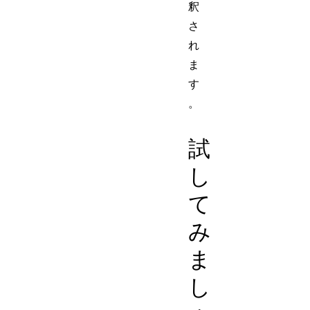
釈
さ
れ
ま
す
。
試
し
て
み
ま
し