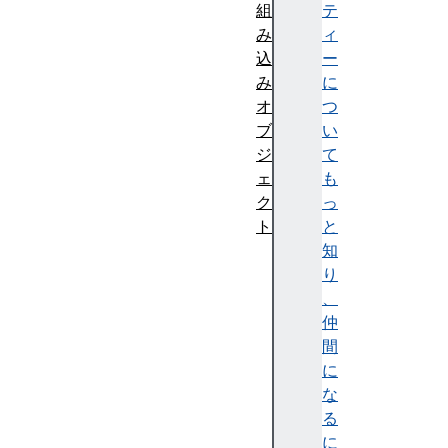
組
テ
み
ィ
込
ー
み
に
オ
つ
ブ
い
ジ
て
ェ
も
ク
っ
ト
と
知
り
、
仲
間
に
な
る
に