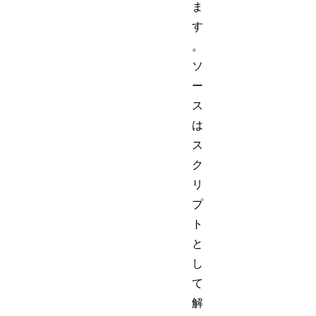
ま
す
。
ソ
ー
ス
は
ス
ク
リ
プ
ト
と
し
て
解