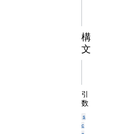
String("2 + 2")));
// 予想される結果: 
構
文
js
引
数
s
c