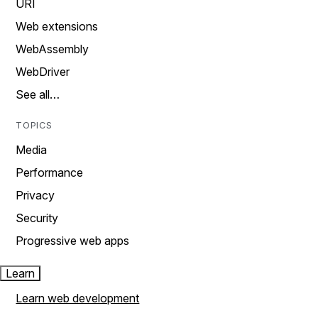
URI
Web extensions
WebAssembly
WebDriver
See all…
TOPICS
Media
Performance
Privacy
Security
Progressive web apps
Learn
Learn web development