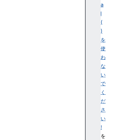
a
l
(
)
を
使
わ
な
い
で
く
だ
さ
い
!
を