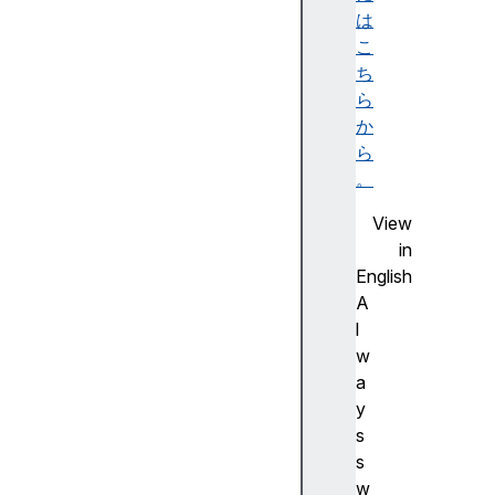
は
こ
ち
ら
か
ら
。
View
in
English
A
l
w
a
y
s
s
w