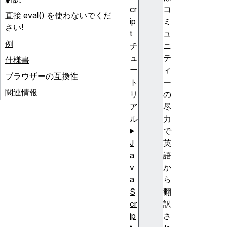
cr
コ
直接 eval() を使わないでくだ
ip
ミ
さい!
t
ュ
例
チ
ニ
ュ
テ
仕様書
ー
ィ
ブラウザーの互換性
ト
ー
関連情報
リ
の
ア
尽
ル
力
で
J
英
a
語
v
か
a
ら
S
翻
cr
訳
ip
さ