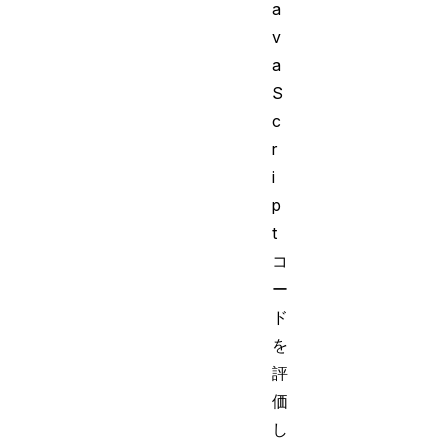
a
v
a
S
c
r
i
p
t
コ
ー
ド
を
評
価
し