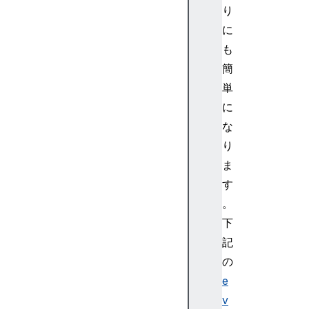
り
に
も
簡
単
に
な
り
ま
す
。
下
記
の
e
v