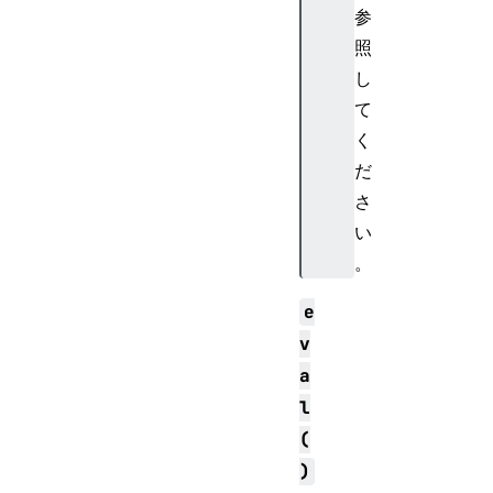
参
照
し
て
く
だ
さ
い
。
e
v
a
l
(
)