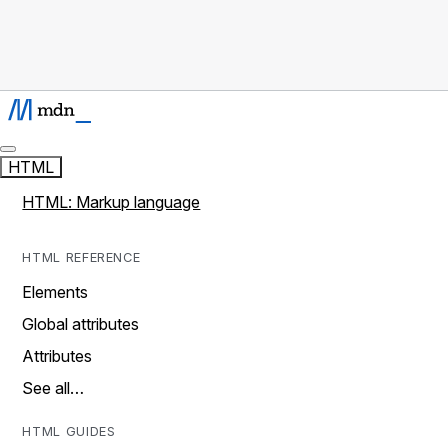
HTML
HTML: Markup language
HTML REFERENCE
Elements
Global attributes
Attributes
See all…
HTML GUIDES