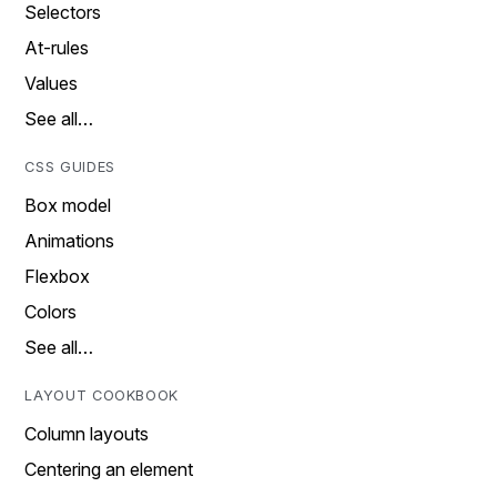
Selectors
At-rules
Values
See all…
CSS GUIDES
Box model
Animations
Flexbox
Colors
See all…
LAYOUT COOKBOOK
Column layouts
Centering an element