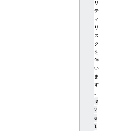
リ
テ
ィ
リ
ス
ク
を
伴
い
ま
す
。
e
v
a
l