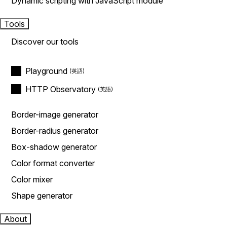
Dynamic scripting with JavaScript module
Tools
Discover our tools
Playground
HTTP Observatory
Border-image generator
Border-radius generator
Box-shadow generator
Color format converter
Color mixer
Shape generator
About