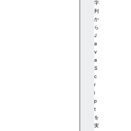
字
列
か
ら
J
a
v
a
S
c
r
i
p
t
を
実