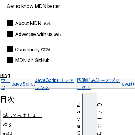
Get to know MDN better
About MDN
Advertise with us
Community
MDN on GitHub
Blog
ウェ
JavaScript リファ
標準組み込みオブジ
JavaScript
eval()
ブ
レンス
ェクト
こ
目次
J
の
a
ペ
試してみましょう
v
ー
構文
a
ジ
S
は
解説