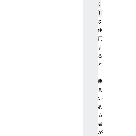
(
)
を
使
用
す
る
と
、
悪
意
の
あ
る
者
が