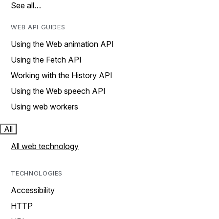
See all…
WEB API GUIDES
Using the Web animation API
Using the Fetch API
Working with the History API
Using the Web speech API
Using web workers
All
All web technology
TECHNOLOGIES
Accessibility
HTTP