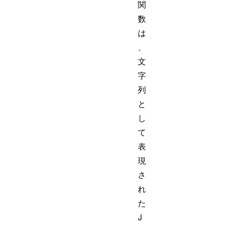
関
数
は
、
文
字
列
と
し
て
表
現
さ
れ
た
J