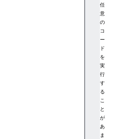
任
意
の
コ
ー
ド
を
実
行
す
る
こ
と
が
あ
ま