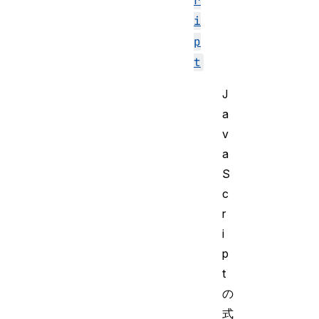
r
i
p
t
J
a
v
a
S
c
r
i
p
t
の
式