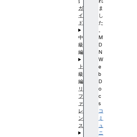
t
れ
ガ
ま
イ
し
ド
た
。
中
M
級
D
編
N
W
上
e
級
b
編
D
リ
o
フ
c
ァ
s
レ
コ
ン
ミ
ス
ュ
ニ