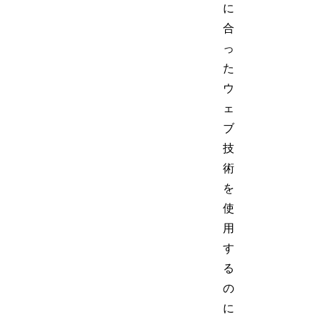
に
合
っ
た
ウ
ェ
ブ
技
術
を
使
用
す
る
の
に