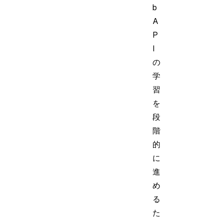
b
A
P
I
の
学
習
を
段
階
的
に
進
め
る
た