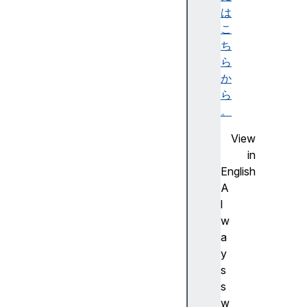
ス
は
ウ
こ
ェ
ち
ブ
ら
の
か
プ
ら
ラ
。
イ
View
バ
in
シ
English
ー
A
プ
l
ロ
w
グ
a
レ
y
ッ
s
シ
s
ブ
w