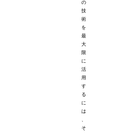
の
技
術
を
最
大
限
に
活
用
す
る
に
は
、
そ