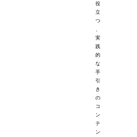
役
立
つ
、
実
践
的
な
手
引
き
の
コ
ン
テ
ン