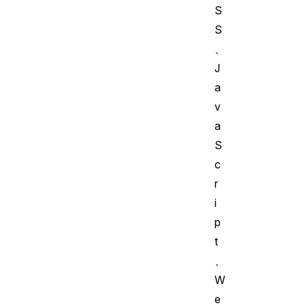
S
S
、
J
a
v
a
S
c
r
i
p
t
、
W
e