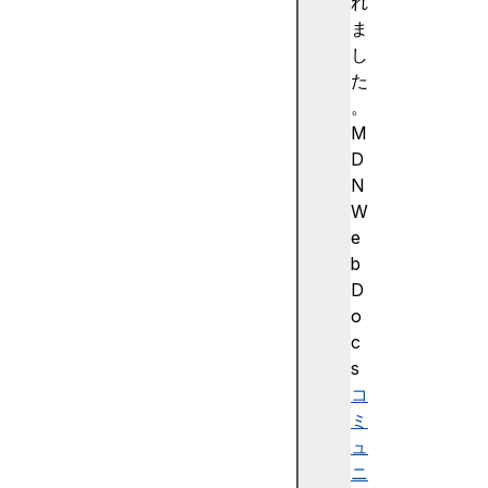
S
れ
H
ま
T
し
M
た
L
。
H
M
T
D
T
N
P
W
J
e
a
b
v
D
a
o
S
c
c
s
ri
コ
p
ミ
t
ュ
M
ニ