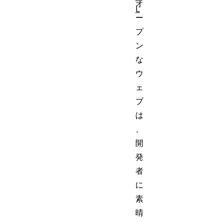
オ
L
ー
プ
ン
な
ウ
ェ
ブ
は
、
開
発
者
に
素
晴