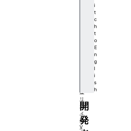
ウ
i
ェ
t
ブ
c
ア
h
プ
t
リ
o
(
E
P
n
W
g
A
l
)
i
セ
s
キ
h
ュ
リ
開
テ
ィ
発
S
V