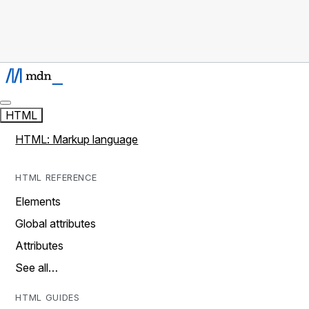
HTML
HTML: Markup language
HTML REFERENCE
Elements
Global attributes
Attributes
See all…
HTML GUIDES