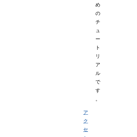
め
の
チ
ュ
ー
ト
リ
ア
ル
で
す
。
ア
ク
セ