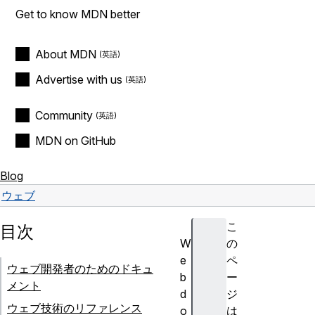
Get to know MDN better
About MDN
Advertise with us
Community
MDN on GitHub
Blog
ウェブ
こ
目次
W
の
e
ペ
ウェブ開発者のためのドキュ
b
ー
メント
d
ジ
ウェブ技術のリファレンス
o
は