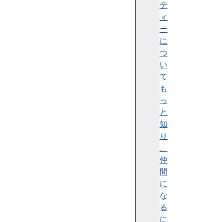
at
テ
h
ィ
M
ー
L
に
ウ
つ
ェ
い
ブ
て
メ
も
デ
っ
ィ
と
ア
知
技
り
術
、
パ
仲
フ
間
ォ
に
ー
な
マ
る
ン
に