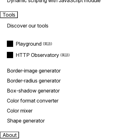
Dynamic scripting with JavaScript module
Tools
Discover our tools
Playground
HTTP Observatory
Border-image generator
Border-radius generator
Box-shadow generator
Color format converter
Color mixer
Shape generator
About