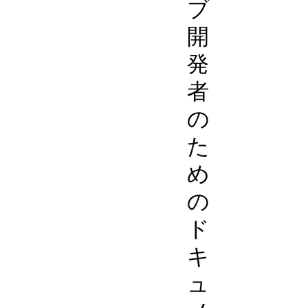
ブ
開
発
者
の
た
め
の
ド
キ
ュ