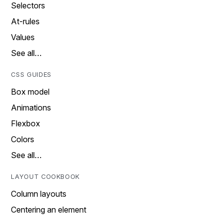
Selectors
At-rules
Values
See all…
CSS GUIDES
Box model
Animations
Flexbox
Colors
See all…
LAYOUT COOKBOOK
Column layouts
Centering an element