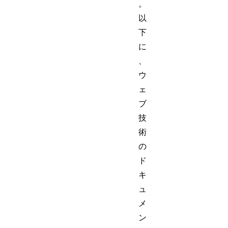
。
以
下
に
、
ウ
ェ
ブ
技
術
の
ド
キ
ュ
メ
ン