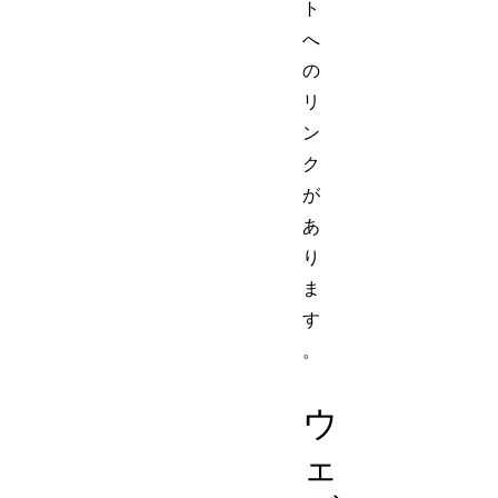
ト
へ
の
リ
ン
ク
が
あ
り
ま
す
。
ウ
ェ