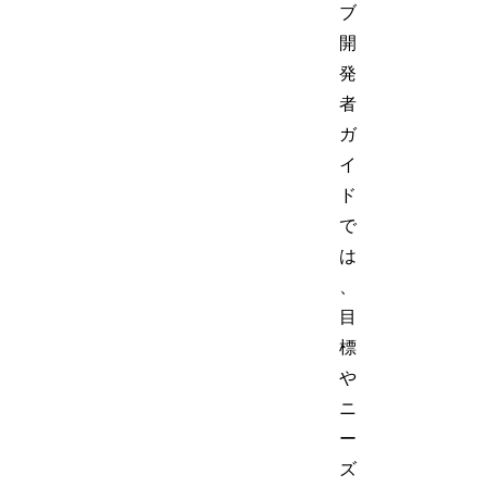
ブ
開
発
者
ガ
イ
ド
で
は
、
目
標
や
ニ
ー
ズ