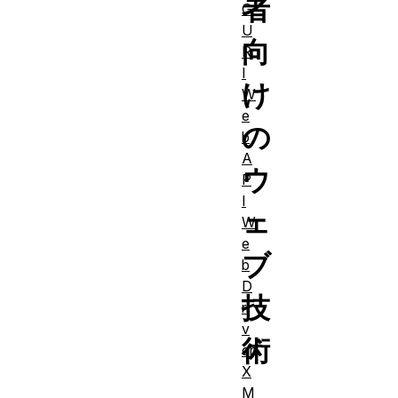
者
G
U
向
R
I
け
W
e
の
b
A
ウ
P
I
ェ
W
e
ブ
b
D
技
ri
v
術
er
X
M