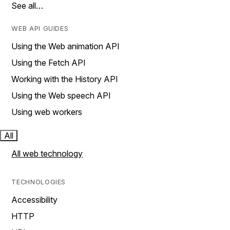
See all…
WEB API GUIDES
Using the Web animation API
Using the Fetch API
Working with the History API
Using the Web speech API
Using web workers
All
All web technology
TECHNOLOGIES
Accessibility
HTTP