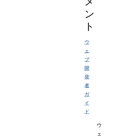
メ
ン
ト
ウ
ェ
ブ
開
発
者
ガ
イ
ド
ウ
ェ