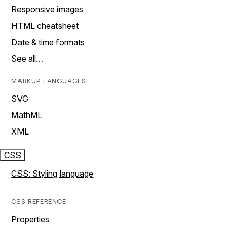
Responsive images
HTML cheatsheet
Date & time formats
See all…
MARKUP LANGUAGES
SVG
MathML
XML
CSS
CSS: Styling language
CSS REFERENCE
Properties