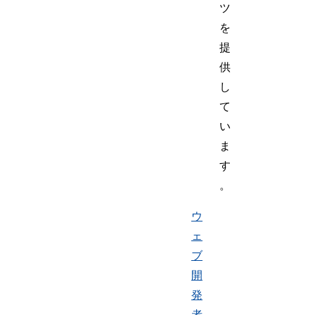
ツ
を
提
供
し
て
い
ま
す
。
ウ
ェ
ブ
開
発
者