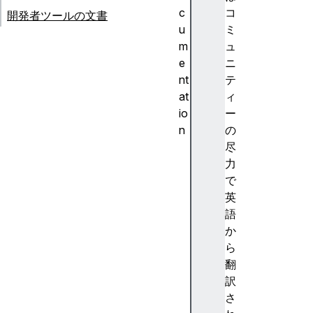
c
コ
開発者ツールの文書
u
ミ
m
ュ
e
ニ
nt
テ
at
ィ
io
ー
n
の
ア
尽
ク
力
セ
で
シ
英
ビ
語
リ
か
テ
ら
ィ
翻
C
訳
S
さ