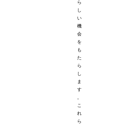
ら
し
い
機
会
を
も
た
ら
し
ま
す
。
こ
れ
ら