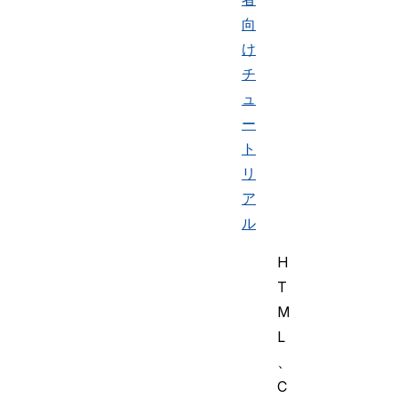
向
け
チ
ュ
ー
ト
リ
ア
ル
H
T
M
L
、
C