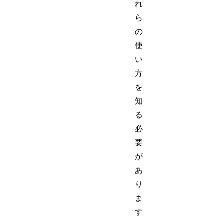
れ
ら
の
使
い
方
を
知
る
必
要
が
あ
り
ま
す