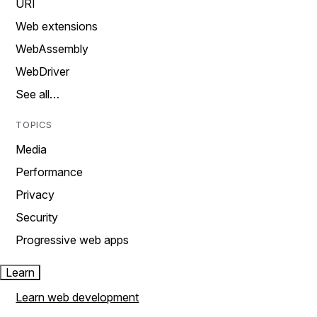
URI
Web extensions
WebAssembly
WebDriver
See all…
TOPICS
Media
Performance
Privacy
Security
Progressive web apps
Learn
Learn web development