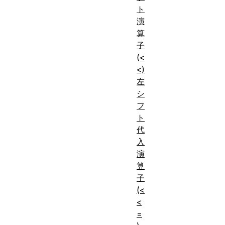
ト
演
算
子
(<
<)
左
シ
フ
ト
代
入
演
算
子
(<
<
=