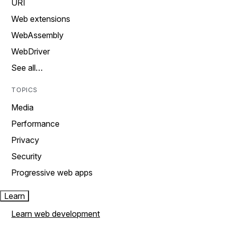
URI
Web extensions
WebAssembly
WebDriver
See all…
TOPICS
Media
Performance
Privacy
Security
Progressive web apps
Learn
Learn web development