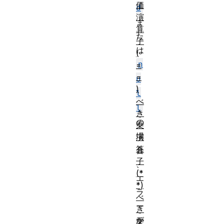
価
d
演
ま
算
た
子
は
(
n
=
=
u
)
l
べ
l
き
の
乗
場
演
算
合
子
、
(*
エ
*)
ラ
べ
ー
き
が
乗