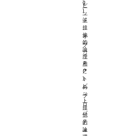
g
ビ
)
ッ
は
ト
排
、
他
オ
的
ブ
論
ジ
理
ェ
和
ク
(^
)
ト
ビ
の
ッ
プ
ト
ロ
排
パ
他
テ
的
論
ィ