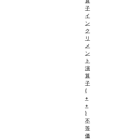
算
子
イ
ン
ク
リ
メ
ン
ト
演
算
子
(
+
+
)
不
等
価