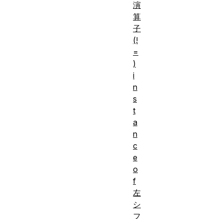
演
算
子
(!
=
)
i
n
s
t
a
n
c
e
o
f
左
シ
フ