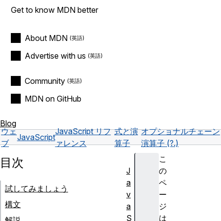
Get to know MDN better
About MDN
Advertise with us
Community
MDN on GitHub
Blog
ウェ
JavaScript リフ
式と演
オプショナルチェーン
JavaScript
ブ
ァレンス
算子
演算子 (?.)
こ
目次
J
の
a
ペ
試してみましょう
v
ー
構文
a
ジ
S
は
解説