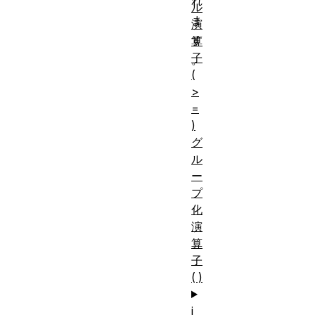
れ
ル
ま
演
す
算
子
。
(
>
=
)
グ
ル
ー
プ
化
演
算
子
( )
i