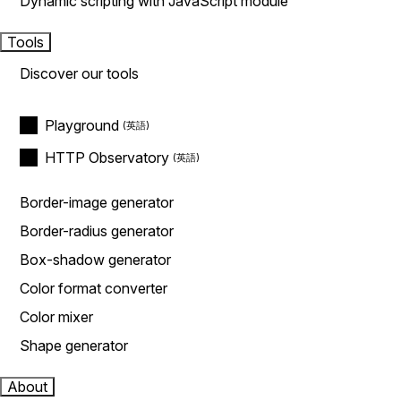
Dynamic scripting with JavaScript module
Tools
Discover our tools
Playground
HTTP Observatory
Border-image generator
Border-radius generator
Box-shadow generator
Color format converter
Color mixer
Shape generator
About