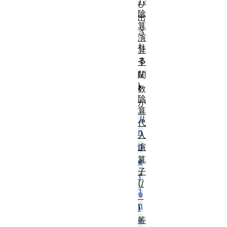
）
び
除
出
算
さ
演
れ
算
る
子
(/
関
)
数
除
が
算
u
代
n
入
d
演
算
e
子
f
(/
i
=
n
)
等
e