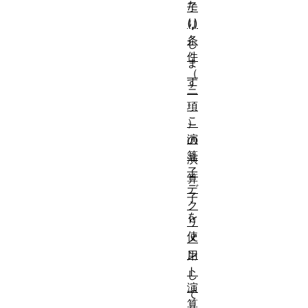
た
子
(,)
り
条
し
件
ま
（
す
三
。
項
こ
）
演
の
算
演
子
算
デ
子
ク
を
リ
使
メ
ン
用
ト
し
演
て
算