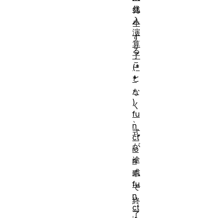
代
発
入
生
演
す
算
る
子
こ
(*
と
*
=
な
)
く
fu
、
n
式
ct
が
io
途
n
式
中
fu
で
n
終
ct
了