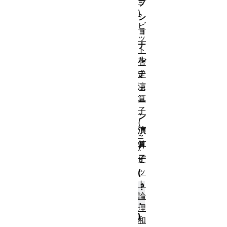
=
プ
)
シ
ビ
ョ
ッ
ナ
ト
ル
否
チ
定
演
ェ
算
ー
子
ン
(
演
~
算
)
子
ビ
ッ
(
ト
?
論
.
理
)
和