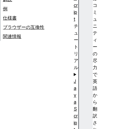
cr
コ
例
ip
ミ
仕様書
t
ュ
チ
ニ
ブラウザーの互換性
ュ
テ
関連情報
ー
ィ
ト
ー
リ
の
ア
尽
ル
力
で
J
英
a
語
v
か
a
ら
S
翻
cr
訳
ip
さ