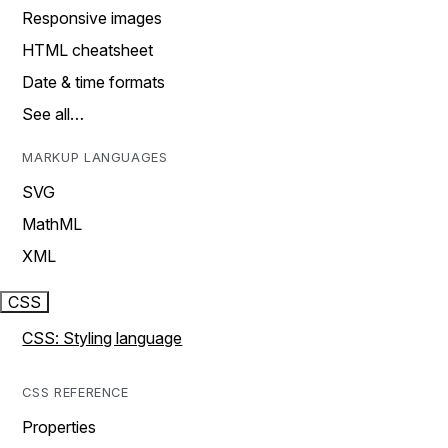
Responsive images
HTML cheatsheet
Date & time formats
See all…
MARKUP LANGUAGES
SVG
MathML
XML
CSS
CSS: Styling language
CSS REFERENCE
Properties