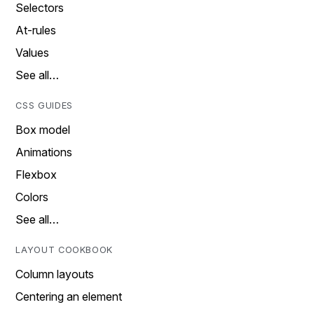
Selectors
At-rules
Values
See all…
CSS GUIDES
Box model
Animations
Flexbox
Colors
See all…
LAYOUT COOKBOOK
Column layouts
Centering an element