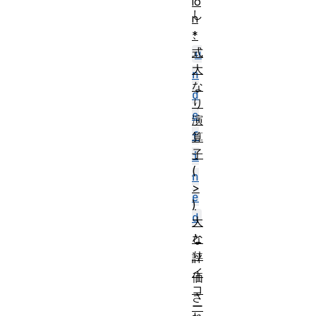
io
し
n
、
*
式
u
大
n
な
d
り
e
演
f
算
子
i
(
n
>
e
)
d
大
と
な
り
評
イ
価
コ
さ
ー