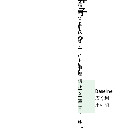
積
子
演
算
(
子
(&
?
)
ビ
.
ッ
ト
)
論
理
積
代
Baseline
入
広く利
演
用可能
算
子
オ
(&