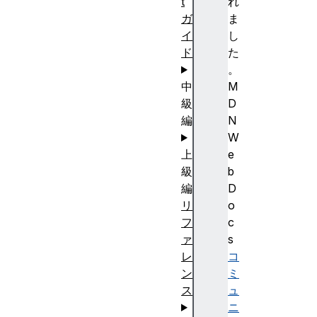
t
れ
ガ
ま
イ
し
ド
た
。
中
M
級
D
編
N
W
上
e
級
b
編
D
リ
o
フ
c
ァ
s
レ
コ
ン
ミ
ス
ュ
ニ