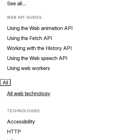
See all…
WEB API GUIDES
Using the Web animation API
Using the Fetch API
Working with the History API
Using the Web speech API
Using web workers
All
All web technology
TECHNOLOGIES
Accessibility
HTTP