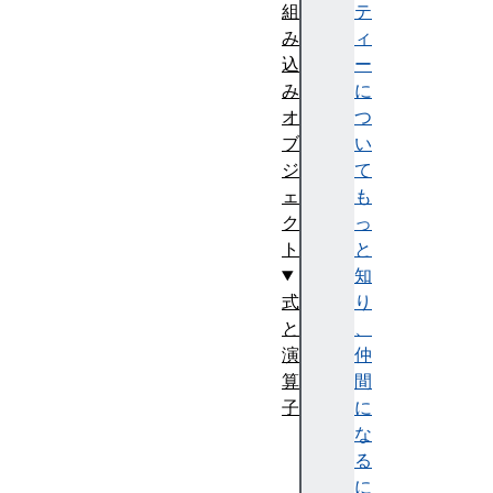
組
テ
み
ィ
込
ー
み
に
オ
つ
ブ
い
ジ
て
ェ
も
ク
っ
ト
と
知
式
り
と
、
演
仲
算
間
子
に
加
な
算
る
演
に