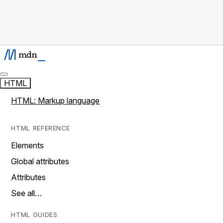
HTML
HTML: Markup language
HTML REFERENCE
Elements
Global attributes
Attributes
See all…
HTML GUIDES