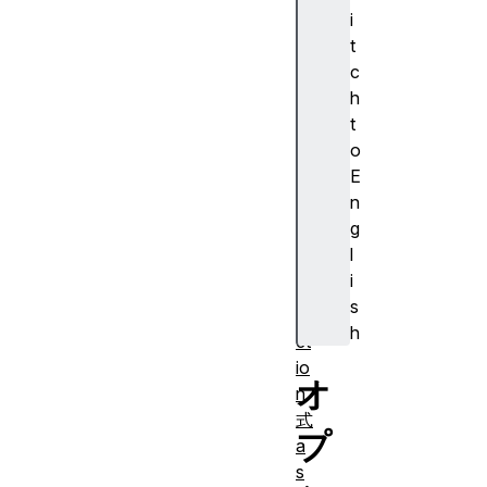
演
i
算
t
子
c
(
h
=
t
)
o
a
E
s
n
y
g
n
l
c
i
fu
s
n
h
ct
io
オ
n
式
プ
a
s