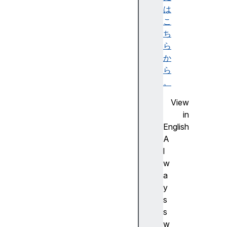
算
は
子
こ
(
ち
+
ら
)
か
加
ら
算
。
代
View
入
in
演
English
算
A
子
l
(
w
+
a
=
y
)
s
代
s
入
w