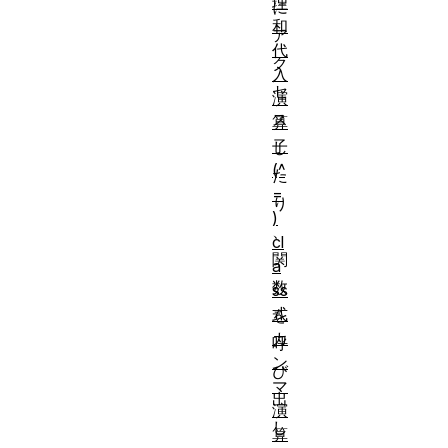
理
に
和
ア
代
ク
入
セ
演
ス
算
子
し
(^
た
=
り
)
、
cl
関
a
数
ss
式
を
カ
呼
ン
び
マ
出
演
し
算