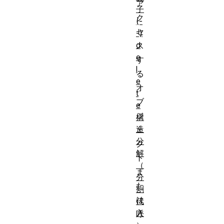
ア
子
ク
(-
セ
-)
d
ス
e
す
l
る
e
オ
t
ブ
e
ジ
構
造
ェ
分
ク
解
ト
（
ま
分
た
割
は
代
入
呼