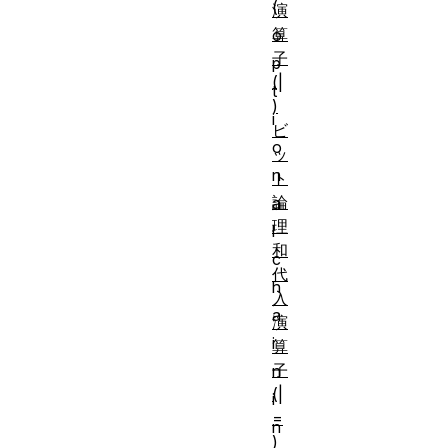
(
演
算
o
子
p
(|
t
)
i
ビ
o
ッ
n
ト
論
a
理
l
和
c
代
h
入
a
演
i
算
子
n
(|
i
=
n
)