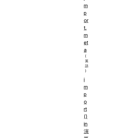
m
p
or
t.
m
et
a
i
m
p
o
rt
()
in
演