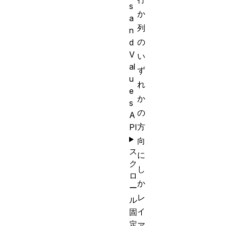
s
か
a
列
n
の
d
V
い
al
ず
u
れ
e
か
s
の
A
方
PI
向
ス
に
ク
し
ロ
か
ー
レ
ル
イ
固
定
ア