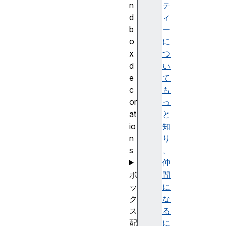
n
テ
d
ィ
b
ー
o
に
x
つ
d
い
e
て
c
も
or
っ
at
と
io
知
n
り
s
、
仲
ボ
間
ッ
に
ク
な
ス
る
配
に