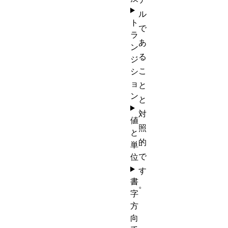
ル
ト
で
ラ
あ
ン
る
ジ
こ
シ
ョ
と
ン
と
対
値
照
と
的
単
で
位
す
書
。
字
方
向