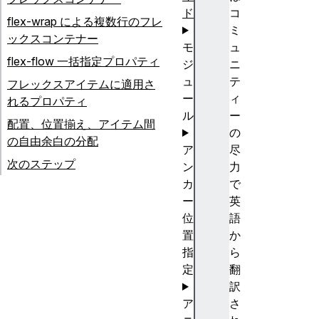
ド
コ
flex-wrap による複数行のフレ
ミ
ックスコンテナー
モ
ュ
flex-flow 一括指定プロパティ
ジ
ニ
ュ
テ
フレックスアイテムに適用さ
ー
ィ
れるプロパティ
ル
ー
配置、位置揃え、アイテム間
の
の自由余白の分配
ア
尽
次のステップ
ン
力
カ
で
ー
英
位
語
置
か
指
ら
定
翻
訳
ア
さ