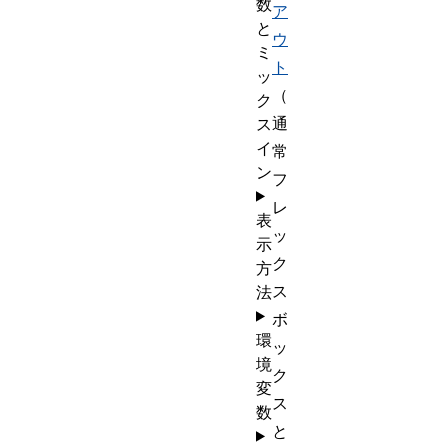
数
ア
と
ウ
ミ
ト
ッ
（
ク
通
ス
イ
常
ン
フ
レ
表
ッ
示
ク
方
ス
法
ボ
環
ッ
境
ク
変
ス
数
と