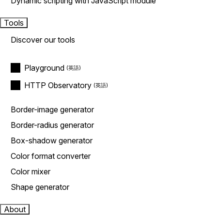
Dynamic scripting with JavaScript module
Tools
Discover our tools
Playground
HTTP Observatory
Border-image generator
Border-radius generator
Box-shadow generator
Color format converter
Color mixer
Shape generator
About