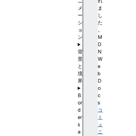
ニ
れ
メ
ま
ー
し
シ
た
ョ
。
ン
M
D
背
N
景
W
と
e
境
b
界
D
o
B
c
or
s
d
コ
er
ミ
s
ュ
a
ニ