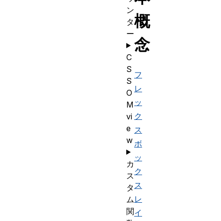
ン
概
タ
ー
念
C
S
フ
S
レ
O
ッ
M
ク
vi
e
ス
w
ボ
ッ
カ
ク
ス
ス
タ
レ
ム
関
イ