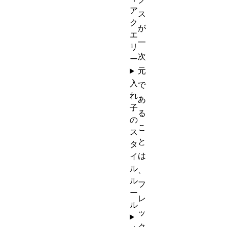
ア
ス
ク
が
エ
一
リ
次
ー
元
入
で
れ
あ
子
る
の
こ
ス
と
タ
は
イ
ル
、
ル
フ
ー
レ
ル
ッ
ク