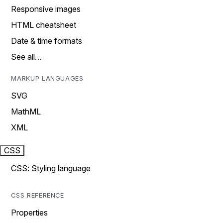
Responsive images
HTML cheatsheet
Date & time formats
See all…
MARKUP LANGUAGES
SVG
MathML
XML
CSS
CSS: Styling language
CSS REFERENCE
Properties