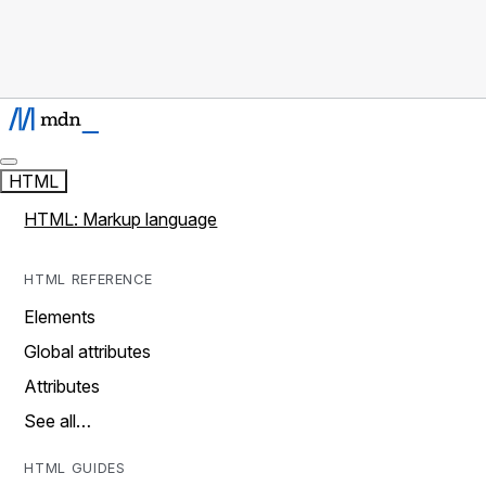
HTML
HTML: Markup language
HTML REFERENCE
Elements
Global attributes
Attributes
See all…
HTML GUIDES