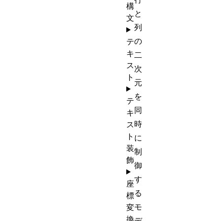
構
と
文
列
の
テ
キ
二
ス
次
ト
元
を
テ
同
キ
時
ス
ト
に
装
制
飾
御
す
座
る
標
モ
変
換
デ