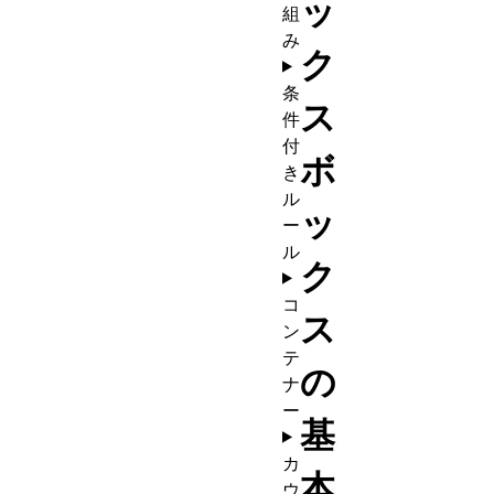
ッ
組
み
ク
条
ス
件
付
ボ
き
ル
ッ
ー
ル
ク
コ
ス
ン
テ
の
ナ
ー
基
カ
本
ウ