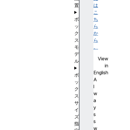
置
は
こ
ボ
ち
ッ
ら
ク
か
ス
ら
モ
。
デ
View
ル
in
English
ボ
A
ッ
l
ク
w
ス
a
サ
y
イ
s
ズ
s
指
w