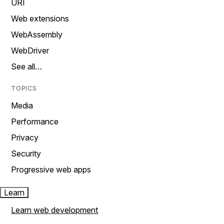
URI
Web extensions
WebAssembly
WebDriver
See all…
TOPICS
Media
Performance
Privacy
Security
Progressive web apps
Learn
Learn web development