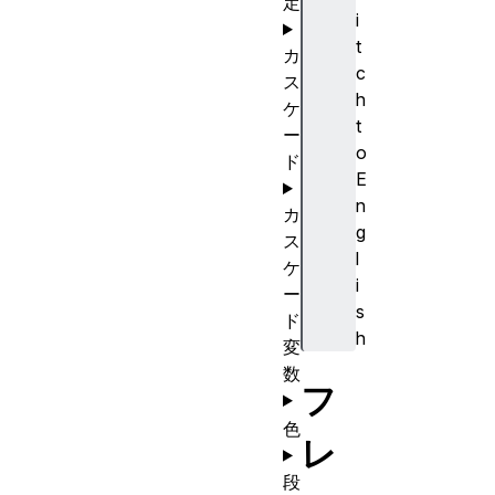
定
i
t
カ
c
ス
h
ケ
t
ー
o
ド
E
n
カ
g
ス
l
ケ
i
ー
s
ド
h
変
数
フ
色
レ
段