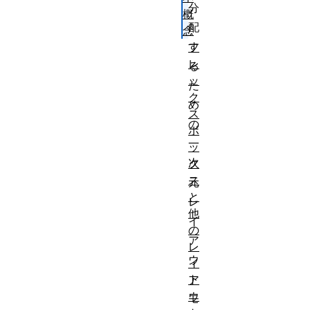
分
概
配
念
す
フ
レ
る
ッ
た
ク
め
ス
の
ボ
一
ッ
次
ク
ス
元
と
レ
他
イ
の
ア
レ
ウ
イ
ト
ア
ウ
モ