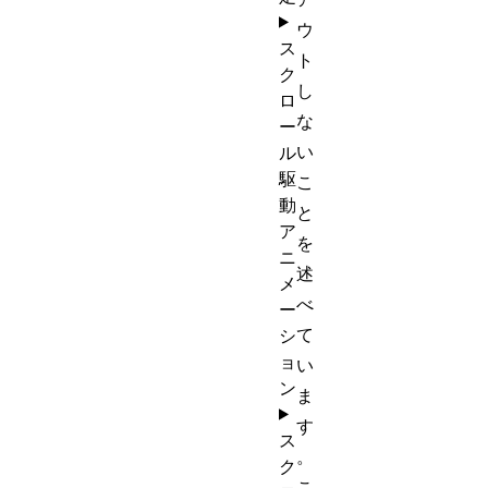
ウ
ス
ト
ク
し
ロ
な
ー
い
ル
駆
こ
動
と
ア
を
ニ
述
メ
べ
ー
て
シ
ョ
い
ン
ま
す
ス
。
ク
こ