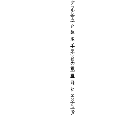
ト
デ
フ
ル
レ
で
ッ
、
ク
数
ス
ア
多
イ
く
テ
の
ム
配
の
置
配
機
置
フ
能
レ
を
ッ
含
ク
ん
ス
で
ア