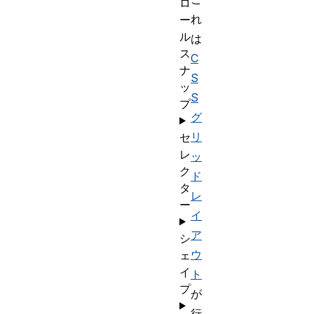
ロ
れ
ー
ル
は
ス
C
ナ
S
ッ
S
プ
グ
リ
セ
レ
ッ
ク
ド
タ
レ
ー
イ
ア
シ
ウ
ェ
イ
ト
プ
が
行