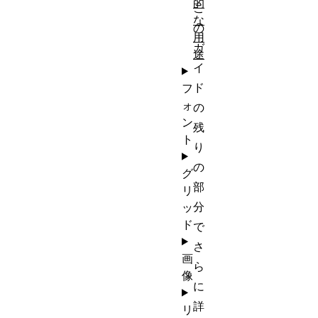
的
こ
な
の
用
ガ
途
イ
ド
フ
ォ
の
ン
残
ト
り
の
グ
部
リ
分
ッ
ド
で
さ
画
ら
像
に
詳
リ