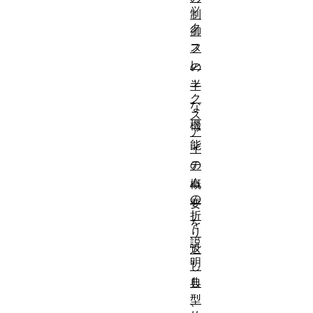
ッ
制
ク
御
ス
フ
レ
の
ッ
主
ク
な
ス
機
ア
能
イ
の
テ
ム
概
の
要
折
を
り
説
返
明
し
し
典
型
、