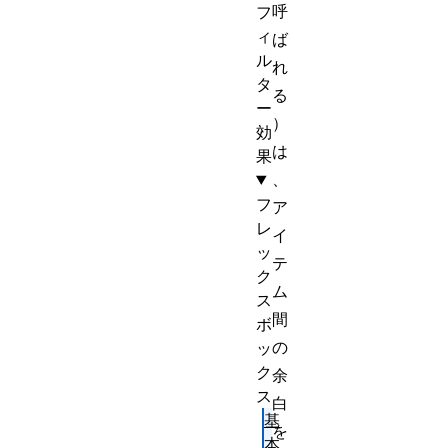
呼
フ
ィ
ば
ル
れ
タ
る
ー
）
効
は
果
、
フ
ア
レ
イ
ッ
テ
ク
ム
ス
間
ボ
の
ッ
ク
余
ス
白
基
を
本