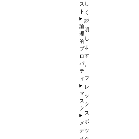
し
ス
ト
く
説
論
明
理
し
的
ま
プ
す
ロ
パ
。
テ
フ
ィ
レ
マ
ッ
ス
ク
ク
ス
ボ
メ
ッ
デ
ィ
ク