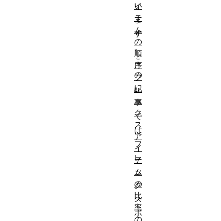
い
イ
テ
ま
ム
す
の
。
順
こ
序
の
フ
記
レ
ッ
事
ク
で
ス
は
ア
フ
イ
レ
テ
ッ
ム
の
ク
比
ス
率
ボ
の