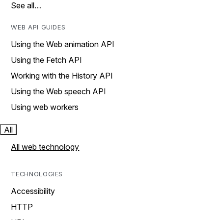
See all…
WEB API GUIDES
Using the Web animation API
Using the Fetch API
Working with the History API
Using the Web speech API
Using web workers
All
All web technology
TECHNOLOGIES
Accessibility
HTTP