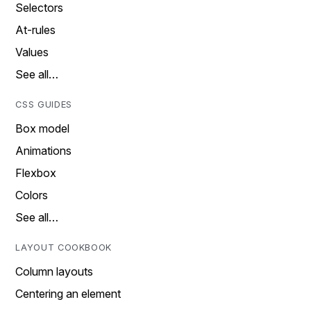
Selectors
At-rules
Values
See all…
CSS GUIDES
Box model
Animations
Flexbox
Colors
See all…
LAYOUT COOKBOOK
Column layouts
Centering an element