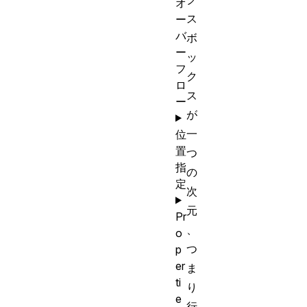
オ
ス
ー
バ
ボ
ー
ッ
フ
ク
ロ
ス
ー
が
一
位
置
つ
指
の
定
次
元
Pr
、
o
つ
p
er
ま
ti
り
e
行