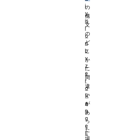
i
の
v
構
is
文
i
の
o
ど
n
b
こ
y
か
z
に
e
間
r
違
o
い
R
a
が
n
あ
g
っ
e
た
E
場