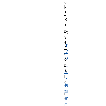
oi
i
n
s
t
t
R
a
"
n
は
g
、
e
オ
E
ブ
rr
ジ
o
r:
ェ
B
ク
i
ト
g
初
I
期
n
化
t
d
子