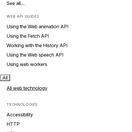
See all…
WEB API GUIDES
Using the Web animation API
Using the Fetch API
Working with the History API
Using the Web speech API
Using web workers
All
All web technology
TECHNOLOGIES
Accessibility
HTTP