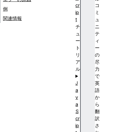
cr
コ
例
ip
ミ
関連情報
t
ュ
チ
ニ
ュ
テ
ー
ィ
ト
ー
リ
の
ア
尽
ル
力
で
J
英
a
語
v
か
a
ら
S
翻
cr
訳
ip
さ