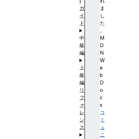
t
れ
ガ
ま
イ
し
ド
た
。
中
M
級
D
編
N
W
上
e
級
b
編
D
リ
o
フ
c
ァ
s
レ
コ
ン
ミ
ス
ュ
ニ