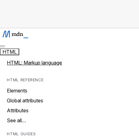
HTML
HTML: Markup language
HTML REFERENCE
Elements
Global attributes
Attributes
See all…
HTML GUIDES