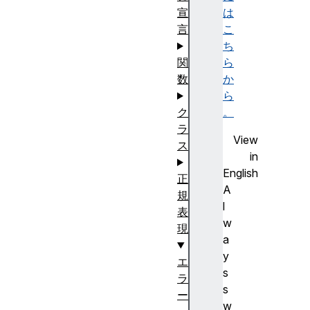
宣
は
言
こ
ち
関
ら
数
か
ら
ク
。
ラ
View
ス
in
English
正
A
規
l
表
w
現
a
y
エ
s
ラ
s
ー
w