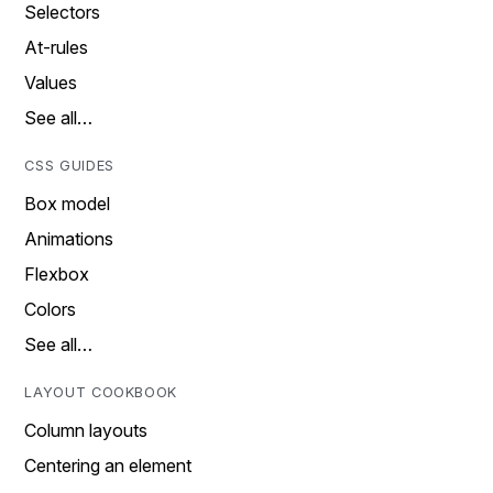
Selectors
At-rules
Values
See all…
CSS GUIDES
Box model
Animations
Flexbox
Colors
See all…
LAYOUT COOKBOOK
Column layouts
Centering an element