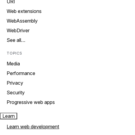
URI
Web extensions
WebAssembly
WebDriver
See all…
TOPICS
Media
Performance
Privacy
Security
Progressive web apps
Learn
Learn web development