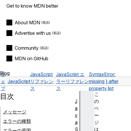
Get to know MDN better
About MDN
Advertise with us
Community
MDN on GitHub
Blog
ウ
JavaScript
JavaScript エ
SyntaxError:
ェ
JavaScript
リファレン
ラーリファレン
missing } after
ブ
ス
ス
property list
こ
目次
J
の
a
ペ
メッセージ
v
ー
エラーの種類
a
ジ
S
は
エラーの原因