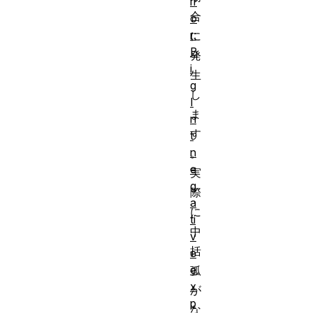
rr
合
o
r:
に
B
発
i
生
g
し
I
ま
n
す
t
n
。
e
実
g
際
a
に
ti
中
v
括
e
e
弧
x
が
p
な