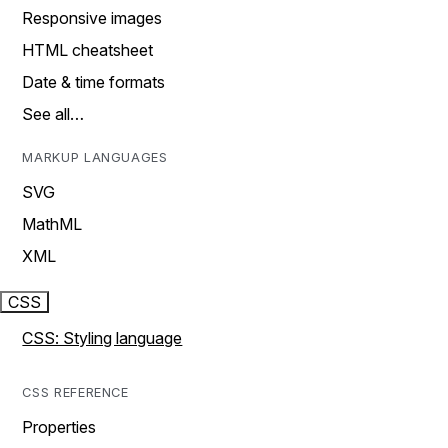
Responsive images
HTML cheatsheet
Date & time formats
See all…
MARKUP LANGUAGES
SVG
MathML
XML
CSS
CSS: Styling language
CSS REFERENCE
Properties