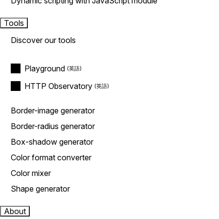
Dynamic scripting with JavaScript module
Tools
Discover our tools
Playground
HTTP Observatory
Border-image generator
Border-radius generator
Box-shadow generator
Color format converter
Color mixer
Shape generator
About