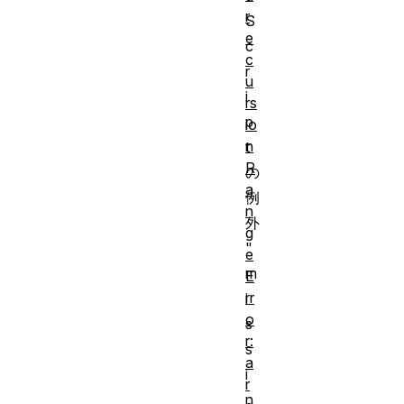
r
S
e
c
c
r
u
i
rs
p
io
n
t
R
の
a
例
n
外
g
"
e
m
E
rr
i
o
s
r:
s
a
i
r
n