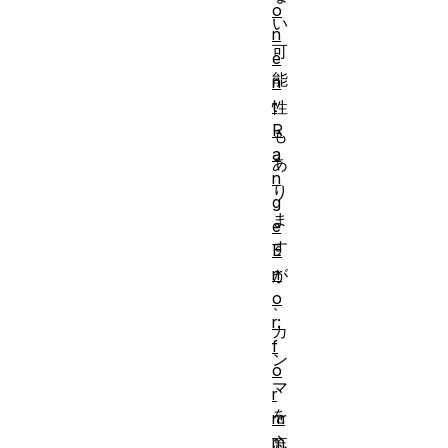
o
い
n
可
e
能
n
t
性
R
も
a
あ
n
り
g
ま
e
す
E
rr
が
o
、
r:
カ
f
ン
o
マ
r
を
m
m
忘