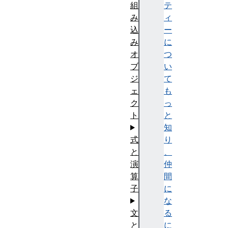
組
テ
み
ィ
込
ー
み
に
オ
つ
ブ
い
ジ
て
ェ
も
ク
っ
ト
と
知
式
り
と
、
演
仲
算
間
子
に
な
文
る
と
に