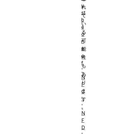
u
れ
st
て
b
い
e
る
o
可
n
e
能
o
性
f
も
'
あ
N
り
F
ま
C
',
す
'
。
N
F
D