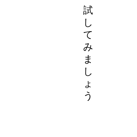
試
し
て
み
ま
し
ょ
う