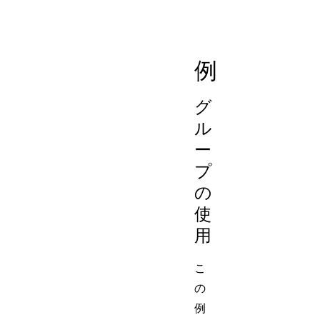
参照
に使
例
グ
ル
ー
プ
の
使
用
こ
の
例