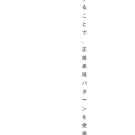
る
こ
と
で
、
正
規
表
現
パ
タ
ー
ン
を
使
用