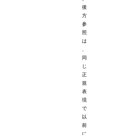
後
方
参
照
は
、
同
じ
正
規
表
現
で
以
前
に