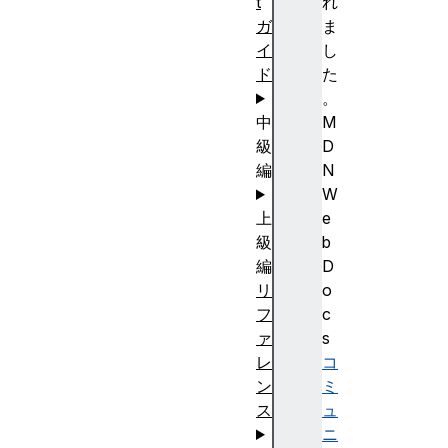
t
れ
ガ
ま
イ
し
ド
た
。
中
M
級
D
編
N
W
上
e
級
b
編
D
リ
o
フ
c
ァ
s
レ
コ
ン
ミ
ス
ュ
ニ