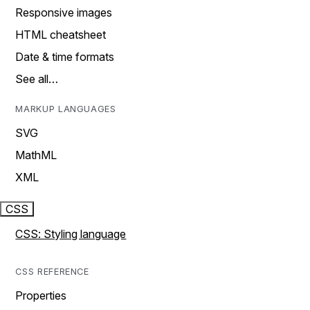
Responsive images
HTML cheatsheet
Date & time formats
See all…
MARKUP LANGUAGES
SVG
MathML
XML
CSS
CSS: Styling language
CSS REFERENCE
Properties