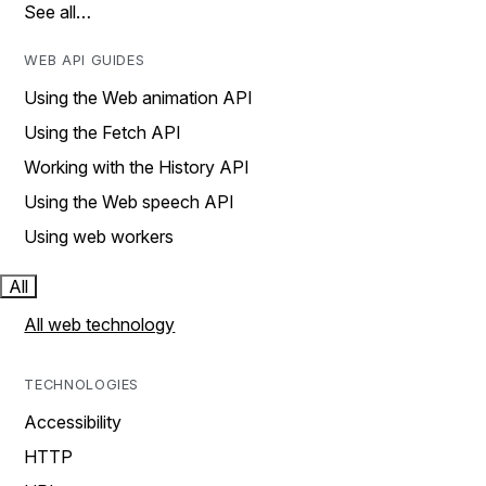
See all…
WEB API GUIDES
Using the Web animation API
Using the Fetch API
Working with the History API
Using the Web speech API
Using web workers
All
All web technology
TECHNOLOGIES
Accessibility
HTTP