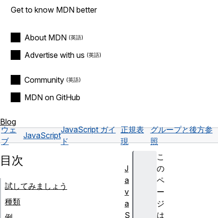
Get to know MDN better
About MDN
Advertise with us
Community
MDN on GitHub
Blog
ウェ
JavaScript ガイ
正規表
グループと後方参
JavaScript
ブ
ド
現
照
こ
目次
J
の
a
ペ
試してみましょう
v
ー
種類
a
ジ
S
は
例