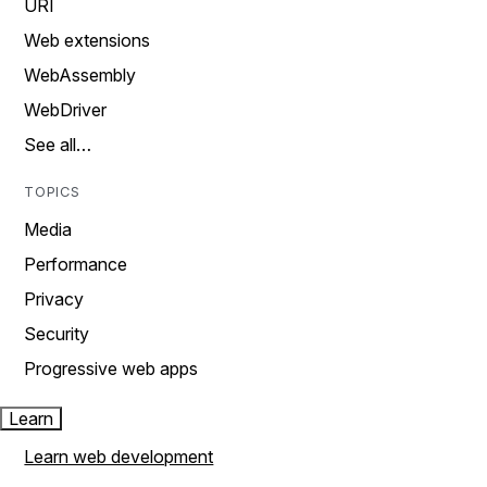
URI
Web extensions
WebAssembly
WebDriver
See all…
TOPICS
Media
Performance
Privacy
Security
Progressive web apps
Learn
Learn web development