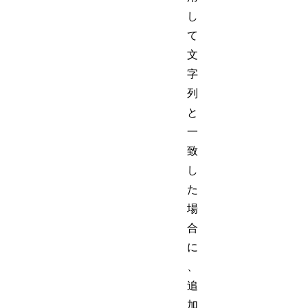
し
て
文
字
列
と
一
致
し
た
場
合
に
、
追
加