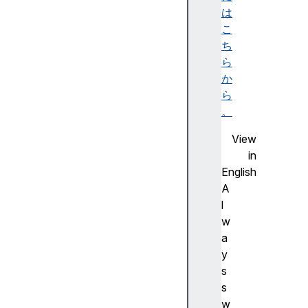
は
こ
ち
ら
か
ら
。
View
in
English
A
l
w
a
y
s
s
w