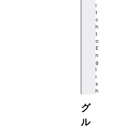
i
t
c
h
t
o
E
n
g
l
i
s
h
グ
ル