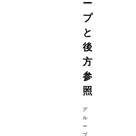
ー
プ
と
後
方
参
照
グ
ル
ー
プ