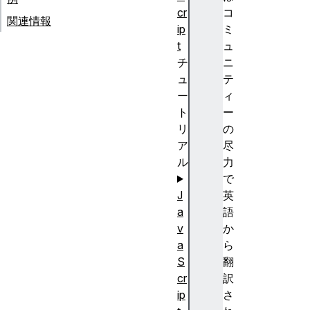
cr
コ
関連情報
ip
ミ
t
ュ
チ
ニ
ュ
テ
ー
ィ
ト
ー
リ
の
ア
尽
ル
力
で
J
英
a
語
v
か
a
ら
S
翻
cr
訳
ip
さ