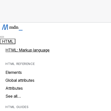
HTML
HTML: Markup language
HTML REFERENCE
Elements
Global attributes
Attributes
See all…
HTML GUIDES