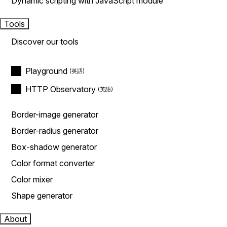
Dynamic scripting with JavaScript module
Tools
Discover our tools
Playground
HTTP Observatory
Border-image generator
Border-radius generator
Box-shadow generator
Color format converter
Color mixer
Shape generator
About