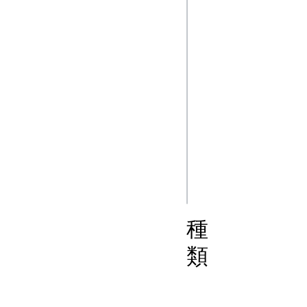
imageDescription.
console.log(`Widt
${match[2]}.`);

// 予想される結果: "Wi
900."

// 後方参照

const findDuplica
const regex = /\b
console.log(findD
種
類
文字