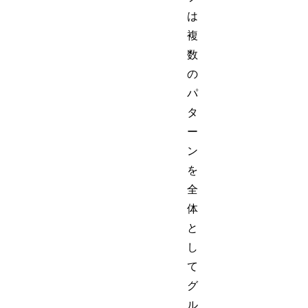
は
複
数
の
パ
タ
ー
ン
を
全
体
と
し
て
グ
ル