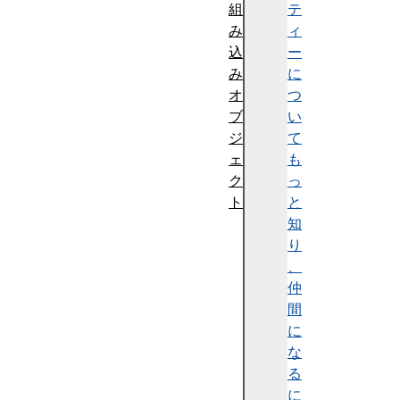
組
テ
み
ィ
込
ー
み
に
オ
つ
ブ
い
ジ
て
ェ
も
ク
っ
ト
と
知
り
、
仲
間
に
な
る
に