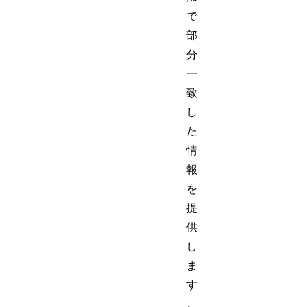
で
部
分
一
致
し
た
情
報
を
提
供
し
ま
す
。