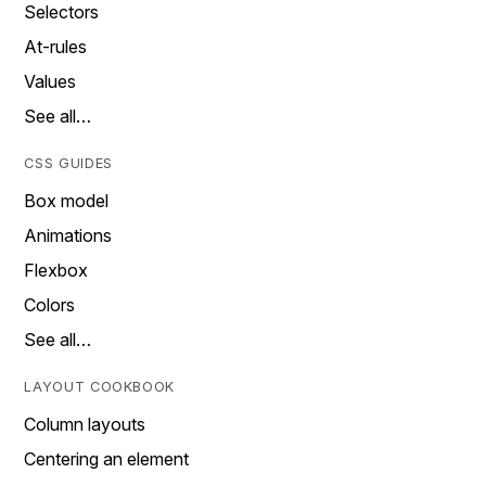
Selectors
At-rules
Values
See all…
CSS GUIDES
Box model
Animations
Flexbox
Colors
See all…
LAYOUT COOKBOOK
Column layouts
Centering an element