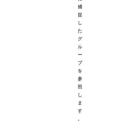
捕
捉
し
た
グ
ル
ー
プ
を
参
照
し
ま
す
。