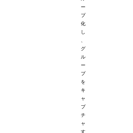
ー
プ
化
し
、
グ
ル
ー
プ
を
キ
ャ
プ
チ
ャ
す