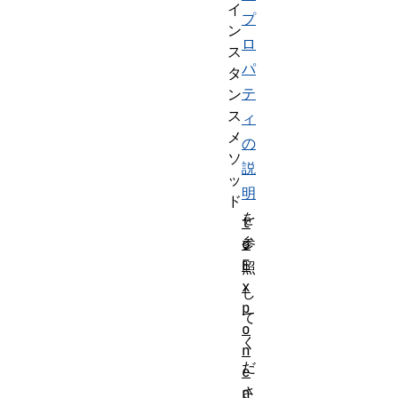
イ
プ
ン
ロ
ス
パ
タ
テ
ン
ス
ィ
メ
の
ソ
説
ッ
明
ド
を
t
参
o
E
照
x
し
p
て
o
く
n
だ
e
さ
n