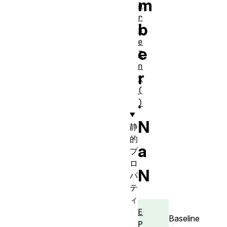
m
a
r
b
s
e
e
I
n
r
t
(
.
)
N
静
的
a
プ
ロ
N
パ
テ
ィ
E
Baseline
P