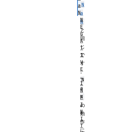
N
a
N
a
N
N
E
と
G
同
A
じ
T
I
で
V
す
E
。
_
N
I
a
N
N
F
I
の
N
動
I
作
T
に