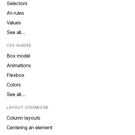
Selectors
At-rules
Values
See all…
CSS GUIDES
Box model
Animations
Flexbox
Colors
See all…
LAYOUT COOKBOOK
Column layouts
Centering an element