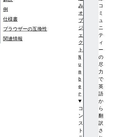
み
コ
例
オ
ミ
仕様書
ブ
ュ
ジ
ニ
ブラウザーの互換性
ェ
テ
関連情報
ク
ィ
ト
ー
N
の
u
尽
m
力
b
で
e
英
r
語
か
コ
ら
ン
翻
ス
訳
ト
さ