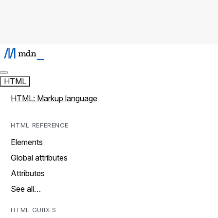
HTML
HTML: Markup language
HTML REFERENCE
Elements
Global attributes
Attributes
See all…
HTML GUIDES