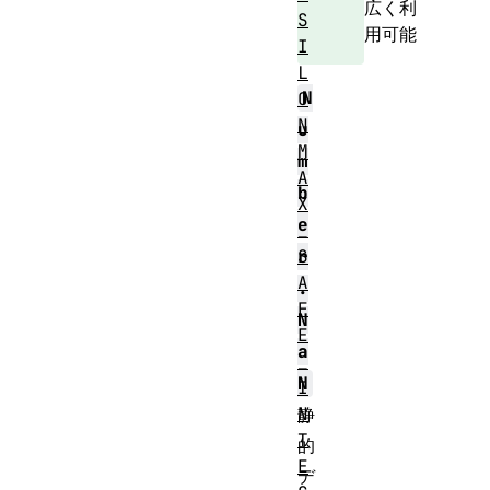
広く利
S
用可能
I
L
N
O
N
u
M
m
A
b
X
e
_
S
r
A
.
F
N
E
a
_
N
I
N
静
T
的
E
デ