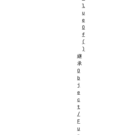
l
u
e
O
f
(
)
継
承
O
b
j
e
c
t
/
F
u