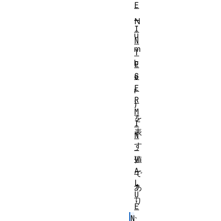
E
-
_
N
I
u
N
m
T
b
E
G
e
E
r
R
)
M
を
I
表
N
す
_
V
値
A
で
L
あ
U
り
E
、
N