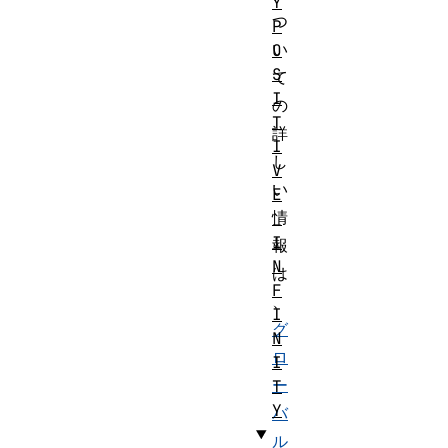
Y
つ
P
い
O
S
て
I
の
T
詳
I
し
V
い
E
情
_
I
報
N
は
F
、
I
グ
N
ロ
I
ー
T
Y
バ
ル