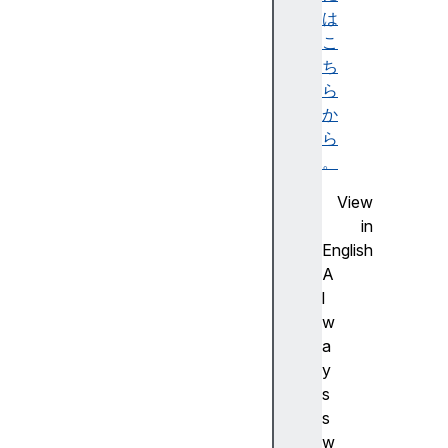
(
は
)
こ
i
ち
s
ら
N
か
a
ら
N
。
(
View
)
in
i
English
s
A
S
l
a
w
f
a
e
y
I
s
n
s
t
w