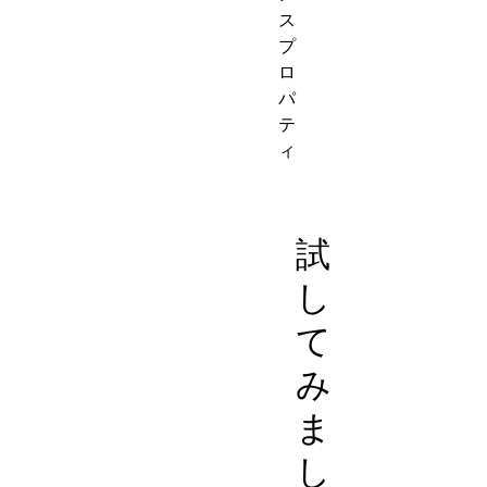
ス
プ
ロ
パ
テ
ィ
試
し
て
み
ま
し