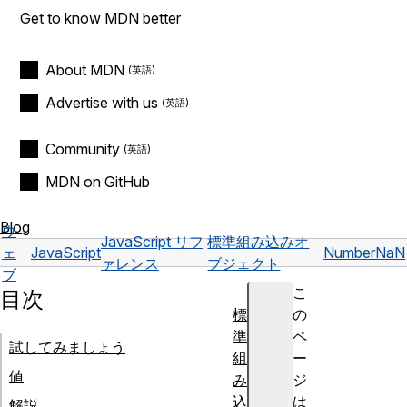
Get to know MDN better
About MDN
Advertise with us
Community
MDN on GitHub
Blog
ウ
JavaScript リフ
標準組み込みオ
ェ
JavaScript
Number
NaN
ァレンス
ブジェクト
ブ
こ
目次
標
の
準
ペ
試してみましょう
組
ー
値
み
ジ
込
は
解説