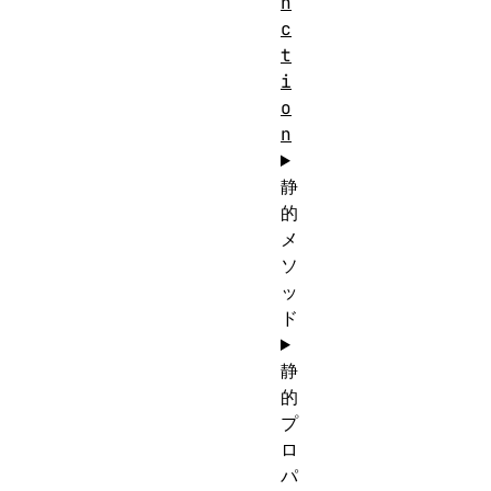
n
c
t
i
o
n
静
的
メ
ソ
ッ
ド
静
的
プ
ロ
パ