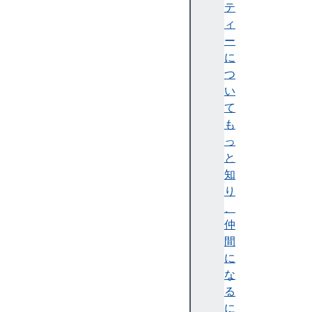
i
テ
s
ィ
F
ー
i
に
n
つ
i
い
t
て
e
も
(
っ
)
と
i
知
s
り
I
、
n
仲
t
間
e
に
g
な
e
る
r
に