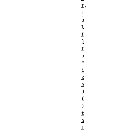
t
い
i
。
a
l
(
)
t
o
F
i
x
e
d
(
)
t
o
L