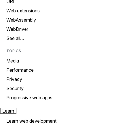
URI
Web extensions
WebAssembly
WebDriver
See all…
TOPICS
Media
Performance
Privacy
Security
Progressive web apps
Learn
Learn web development