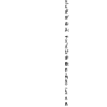
G
ー
E
タ
R
プ
M
A
ロ
X
パ
_
テ
V
ィ
A
は
L
非
U
E
数
M
(
I
N
N
o
_
t
S
-
A
F
A