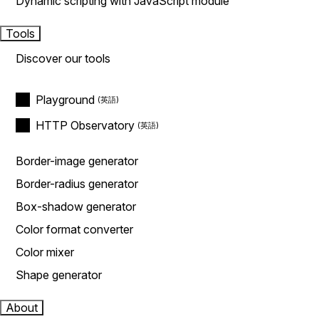
Dynamic scripting with JavaScript module
Tools
Discover our tools
Playground
HTTP Observatory
Border-image generator
Border-radius generator
Box-shadow generator
Color format converter
Color mixer
Shape generator
About