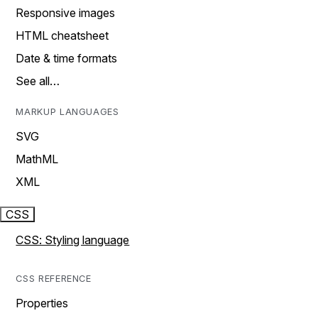
Responsive images
HTML cheatsheet
Date & time formats
See all…
MARKUP LANGUAGES
SVG
MathML
XML
CSS
CSS: Styling language
CSS REFERENCE
Properties