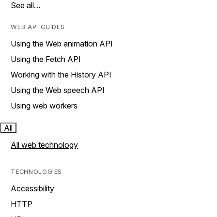
See all…
WEB API GUIDES
Using the Web animation API
Using the Fetch API
Working with the History API
Using the Web speech API
Using web workers
All
All web technology
TECHNOLOGIES
Accessibility
HTTP