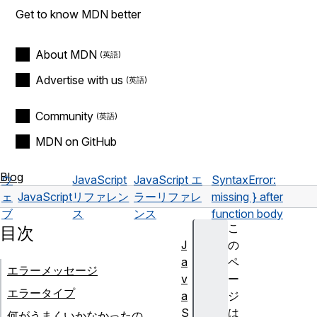
Get to know MDN better
About MDN
Advertise with us
Community
MDN on GitHub
Blog
ウ
JavaScript
JavaScript エ
SyntaxError:
ェ
JavaScript
リファレン
ラーリファレ
missing } after
ブ
ス
ンス
function body
こ
目次
J
の
a
ペ
エラーメッセージ
v
ー
エラータイプ
a
ジ
S
は
何がうまくいかなかったの