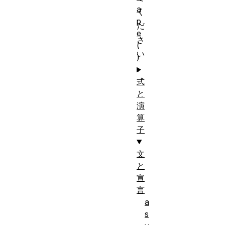
a
く
p
だ
e
さ
(
い
)
。
式
と
演
算
子
文
と
宣
言
a
s