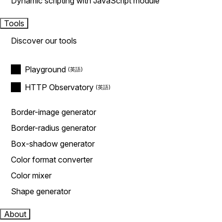
Dynamic scripting with JavaScript module
Tools
Discover our tools
Playground
HTTP Observatory
Border-image generator
Border-radius generator
Box-shadow generator
Color format converter
Color mixer
Shape generator
About