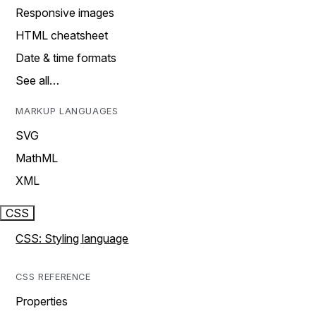
Responsive images
HTML cheatsheet
Date & time formats
See all…
MARKUP LANGUAGES
SVG
MathML
XML
CSS
CSS: Styling language
CSS REFERENCE
Properties