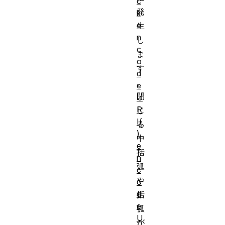
c
発
k
e
生
n
し
c
ま
o
す
d
。
e
閉
U
R
じ
I(
る
)
中
e
括
n
弧
c
や
o
d
括
e
弧
U
が