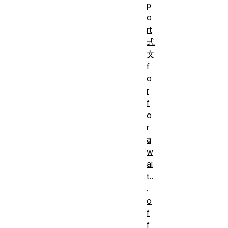
p
o
rt
式
文
f
o
r
f
o
r
a
w
ai
t..
.
o
f
f