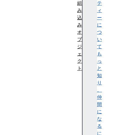
組
テ
み
ィ
込
ー
み
に
オ
つ
ブ
い
ジ
て
ェ
も
ク
っ
ト
と
A
知
g
り
g
、
r
仲
e
間
g
に
a
な
t
る
e
に