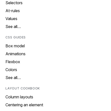
Selectors
At-rules
Values
See all…
CSS GUIDES
Box model
Animations
Flexbox
Colors
See all…
LAYOUT COOKBOOK
Column layouts
Centering an element