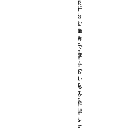
R
正
I
し
C
い
o
m
順
p
序
o
で
n
並
e
ん
n
で
t(
)
い
E
る
rr
か
o
確
r
認
e
し
s
c
て