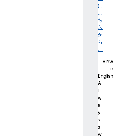
E
は
rr
こ
o
ち
r
ら
A
か
rr
ら
a
。
y
View
A
in
rr
English
a
A
y
l
B
w
u
a
ff
y
e
s
r
s
A
w