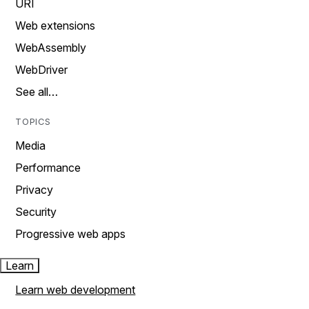
URI
Web extensions
WebAssembly
WebDriver
See all…
TOPICS
Media
Performance
Privacy
Security
Progressive web apps
Learn
Learn web development