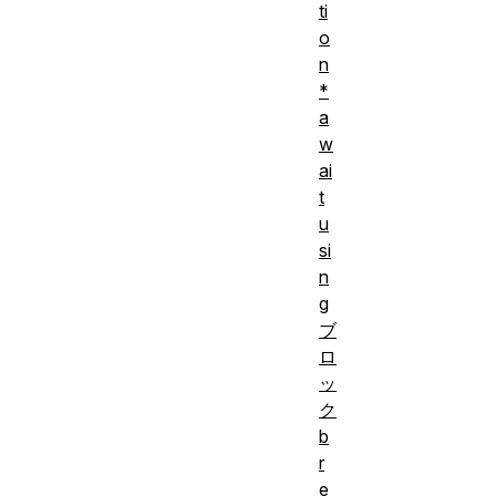
ti
o
n
*
a
w
ai
t
u
si
n
g
ブ
ロ
ッ
ク
b
r
e