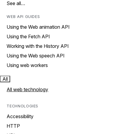
See all…
WEB API GUIDES
Using the Web animation API
Using the Fetch API
Working with the History API
Using the Web speech API
Using web workers
All
All web technology
TECHNOLOGIES
Accessibility
HTTP