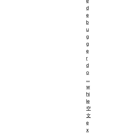
e
d
e
b
u
g
g
e
r
d
o
...
w
hi
le
空
文
e
x