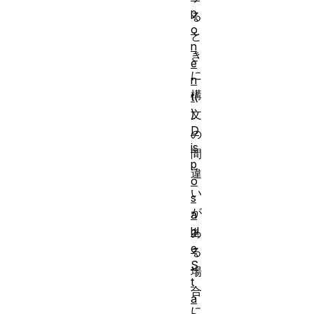
p
る
o
と
n
き
e
に
n
構
t(
)
文
D
の
is
間
p
違
o
い
s
が
a
bl
あ
e
る
S
場
t
合
a
に