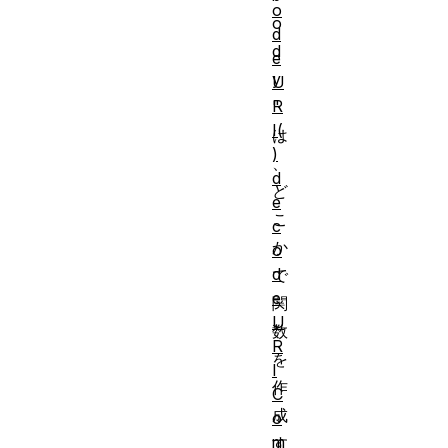
o
o
d
d
e
y
U
R
"
I(
は
)
、
d
ど
e
こ
c
か
o
d
で
e
関
U
数
R
を
I
作
C
成
o
m
す