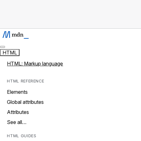
HTML
HTML: Markup language
HTML REFERENCE
Elements
Global attributes
Attributes
See all…
HTML GUIDES