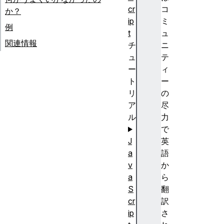
cr
コ
か？
ip
ミ
例
t
ュ
関連情報
チ
ニ
ュ
テ
ー
ィ
ト
ー
リ
の
ア
尽
ル
力
で
J
英
a
語
v
か
a
ら
S
翻
cr
訳
ip
さ