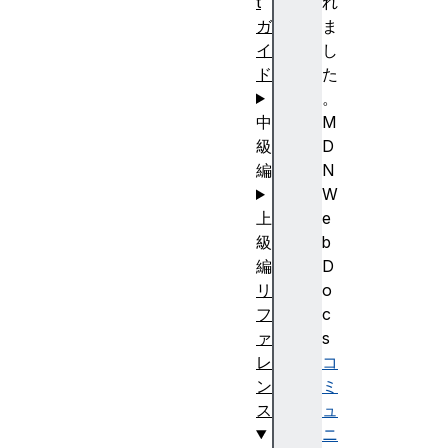
t
れ
ガ
ま
イ
し
ド
た
。
中
M
級
D
編
N
W
上
e
級
b
編
D
リ
o
フ
c
ァ
s
レ
コ
ン
ミ
ス
ュ
ニ