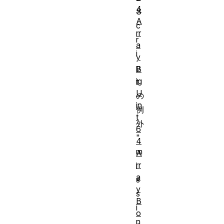
4
S
A
c
rr
r
a
i
y
p
B
ig
t
U
の
in
例
t
外
6
"
4
m
A
rr
i
a
s
y
s
B
i
o
n