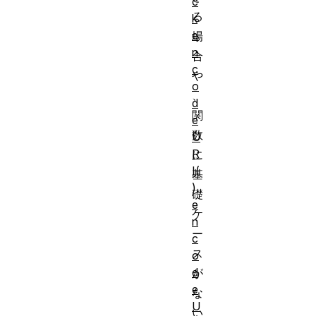
c
る
k
e
場
n
合
c
や
o
、
d
関
e
数
U
R
に
I(
基
)
礎
e
ケ
n
ー
c
ス
o
d
が
e
な
U
い