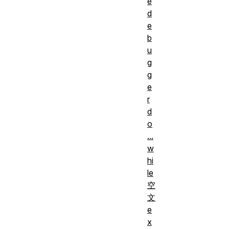
e
d
e
b
u
g
g
e
r
d
o
...
w
hi
le
空
文
e
x