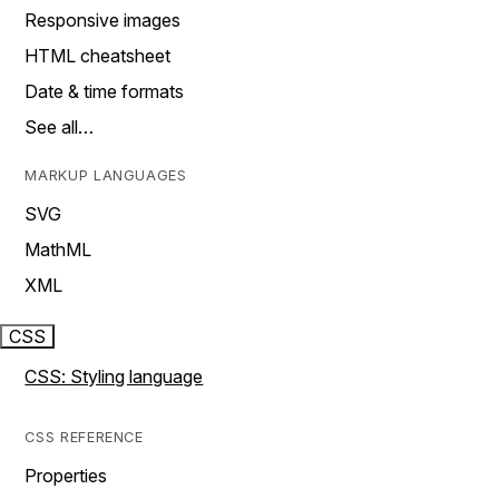
Responsive images
HTML cheatsheet
Date & time formats
See all…
MARKUP LANGUAGES
SVG
MathML
XML
CSS
CSS: Styling language
CSS REFERENCE
Properties