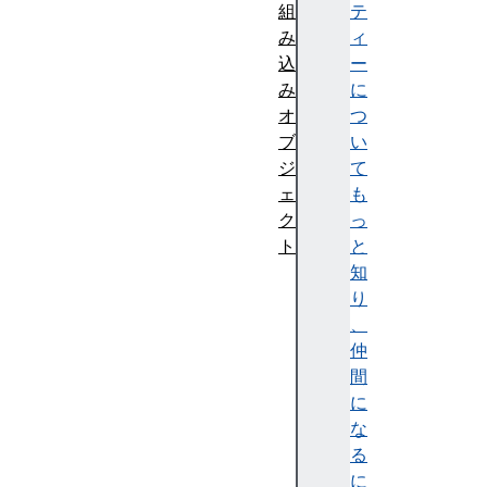
組
テ
み
ィ
込
ー
み
に
オ
つ
ブ
い
ジ
て
ェ
も
ク
っ
ト
と
A
知
g
り
g
、
r
仲
e
間
g
に
a
な
t
る
e
に