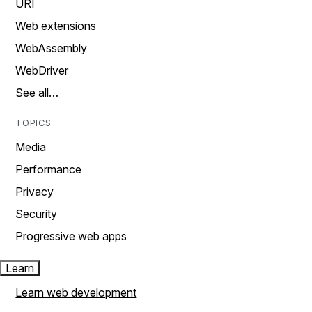
URI
Web extensions
WebAssembly
WebDriver
See all…
TOPICS
Media
Performance
Privacy
Security
Progressive web apps
Learn
Learn web development