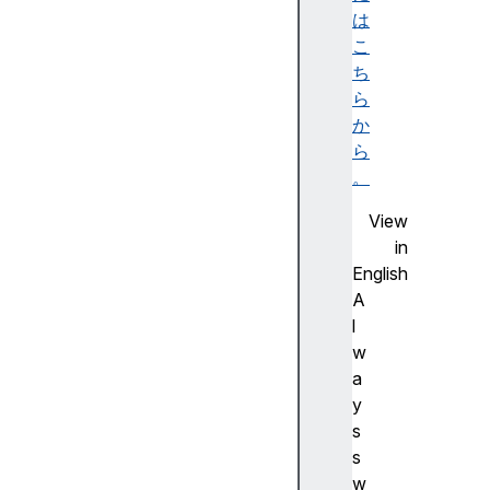
E
は
rr
こ
o
ち
r
ら
A
か
rr
ら
a
。
y
View
A
in
rr
English
a
A
y
l
B
w
u
a
ff
y
e
s
r
s
A
w