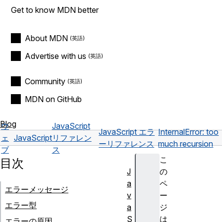
Get to know MDN better
About MDN
Advertise with us
Community
MDN on GitHub
Blog
ウ
JavaScript
JavaScript エラ
InternalError: too
ェ
JavaScript
リファレン
ーリファレンス
much recursion
ブ
ス
こ
目次
J
の
a
ペ
エラーメッセージ
v
ー
エラー型
a
ジ
S
は
エラーの原因