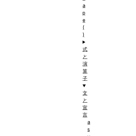
a
p
e
(
)
式
と
演
算
子
文
と
宣
言
a
s