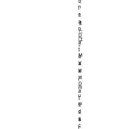
o
n
l
e
"
a
ま
n
た
D
は
a
"
t
M
a
V
a
ie
x
w
i
D
m
a
u
t
m
e
d
c
e
a
c
l