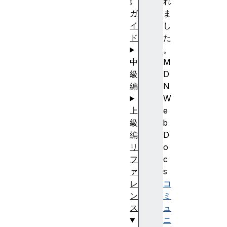
t
れ
ガ
ま
イ
し
ド
た
。
中
M
級
D
編
N
W
上
e
級
b
編
D
リ
o
フ
c
ァ
s
レ
コ
ン
ミ
ス
ュ
ニ