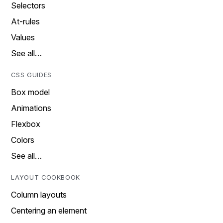
Selectors
At-rules
Values
See all…
CSS GUIDES
Box model
Animations
Flexbox
Colors
See all…
LAYOUT COOKBOOK
Column layouts
Centering an element