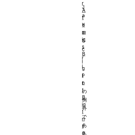
r
J
A
a
t
v
o
m
a
ic
S
s
c
B
r
i
i
g
p
I
n
t
t
の
B
例
ig
外
I
で
n
あ
t
6
る