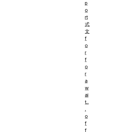
p
o
rt
式
文
f
o
r
f
o
r
a
w
ai
t..
.
o
f
f