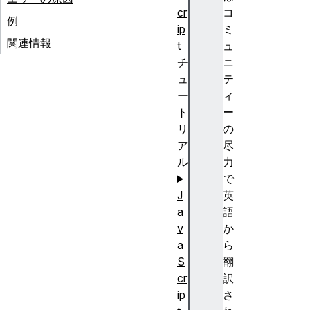
cr
コ
例
ip
ミ
関連情報
t
ュ
チ
ニ
ュ
テ
ー
ィ
ト
ー
リ
の
ア
尽
ル
力
で
J
英
a
語
v
か
a
ら
S
翻
cr
訳
ip
さ