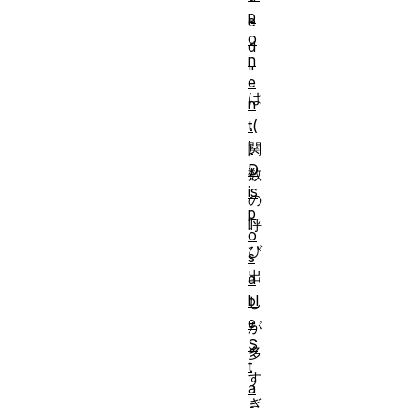
p
e
o
d
n
"
e
は
n
、
t(
)
関
D
数
is
の
p
呼
o
び
s
出
a
bl
し
e
が
S
多
t
す
a
ぎ