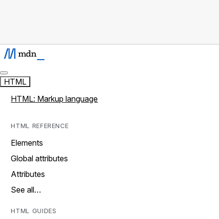
HTML
HTML: Markup language
HTML REFERENCE
Elements
Global attributes
Attributes
See all…
HTML GUIDES