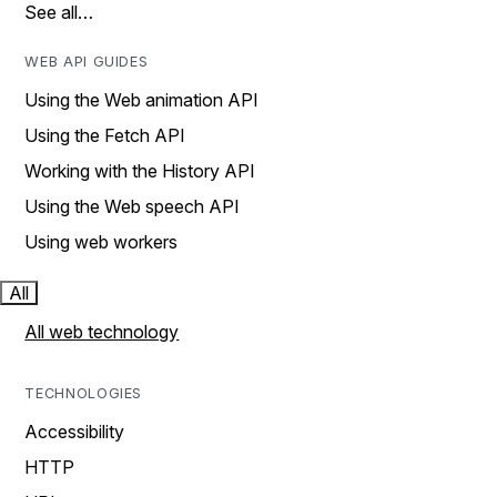
See all…
WEB API GUIDES
Using the Web animation API
Using the Fetch API
Working with the History API
Using the Web speech API
Using web workers
All
All web technology
TECHNOLOGIES
Accessibility
HTTP