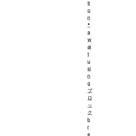
ti
o
n
*
a
w
ai
t
u
si
n
g
ブ
ロ
ッ
ク
b
r
e