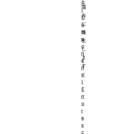
R
場
I
合
C
に
o
m
発
p
生
o
し
n
ま
e
す
n
。
t(
)
E
rr
o
r
e
s
c