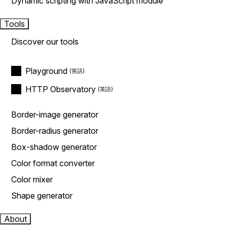
Dynamic scripting with JavaScript module
Tools
Discover our tools
Playground
HTTP Observatory
Border-image generator
Border-radius generator
Box-shadow generator
Color format converter
Color mixer
Shape generator
About