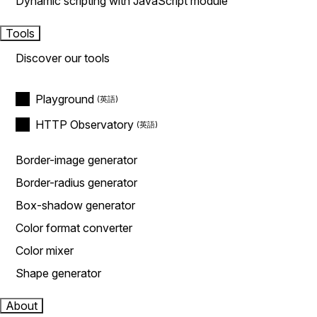
Dynamic scripting with JavaScript module
Tools
Discover our tools
Playground
HTTP Observatory
Border-image generator
Border-radius generator
Box-shadow generator
Color format converter
Color mixer
Shape generator
About