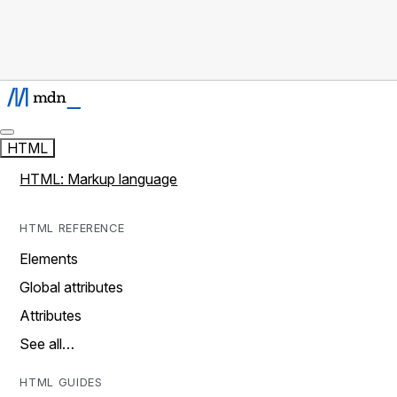
HTML
HTML: Markup language
HTML REFERENCE
Elements
Global attributes
Attributes
See all…
HTML GUIDES