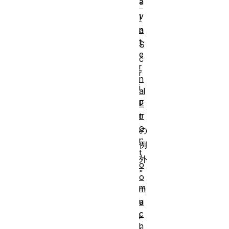
a
"
v
I
n
a
t
S
e
c
r
r
n
i
al
p
E
rr
t
o
の
r:
例
t
外
o
"
o
m
m
u
a
c
l
h