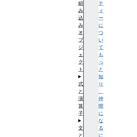
組
テ
み
ィ
込
ー
み
に
オ
つ
ブ
い
ジ
て
ェ
も
ク
っ
ト
と
知
式
り
と
、
演
仲
算
間
子
に
な
文
る
と
に