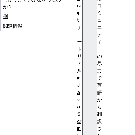
cr
コ
か？
ip
ミ
例
t
ュ
関連情報
チ
ニ
ュ
テ
ー
ィ
ト
ー
リ
の
ア
尽
ル
力
で
J
英
a
語
v
か
a
ら
S
翻
cr
訳
ip
さ