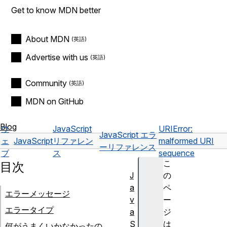
Get to know MDN better
About MDN
Advertise with us
Community
MDN on GitHub
Blog
ウ
JavaScript
URIError:
JavaScript エラ
ェ
JavaScript
リファレン
malformed URI
ーリファレンス
ブ
ス
sequence
こ
目次
J
の
a
ペ
エラーメッセージ
v
ー
エラータイプ
a
ジ
S
は
何がうまくいかなかったの