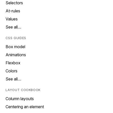
Selectors
At-rules
Values
See all…
CSS GUIDES
Box model
Animations
Flexbox
Colors
See all…
LAYOUT COOKBOOK
Column layouts
Centering an element