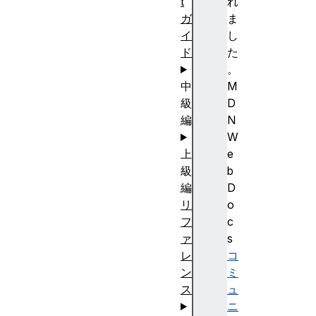
t
れ
ガ
ま
イ
し
ド
た
。
中
M
級
D
編
N
W
上
e
級
b
編
D
リ
o
フ
c
ァ
s
レ
コ
ン
ミ
ス
ュ
ニ