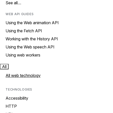
See all…
WEB API GUIDES
Using the Web animation API
Using the Fetch API
Working with the History API
Using the Web speech API
Using web workers
All
All web technology
TECHNOLOGIES
Accessibility
HTTP