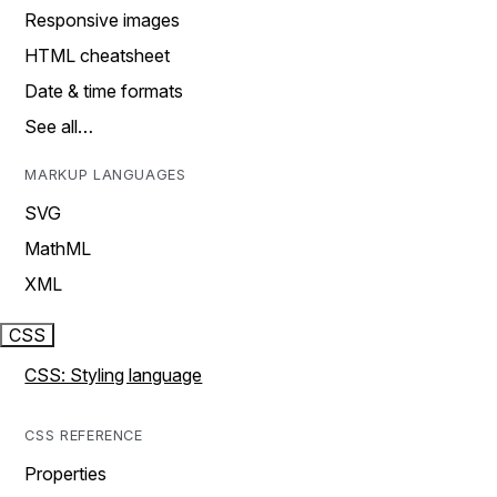
Responsive images
HTML cheatsheet
Date & time formats
See all…
MARKUP LANGUAGES
SVG
MathML
XML
CSS
CSS: Styling language
CSS REFERENCE
Properties