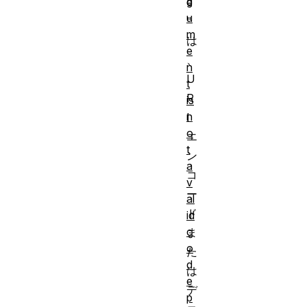
g
e
u
"
m
は
e
、
n
U
t
R
is
n
I
o
エ
t
ン
a
コ
v
ー
al
ド
id
c
ま
o
た
d
は
e
デ
p