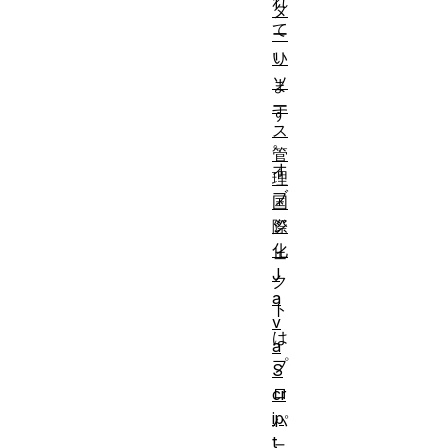
れ
タ
て
ー
い
リ
ソ
ま
ー
す
ス
。
管
オ
理
ブ
国
ジ
際
化
ェ
J
ク
a
ト
v
は
a
プ
S
ロ
cr
ip
パ
t