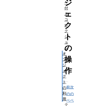
ジ
ー
付
ェ
き
コ
ク
レ
ク
ト
シ
ョ
の
ン
オ
操
ブ
ジ
作
ェ
ク
ト
前
次
の
利
の
の
用
ペ
ペ
ク