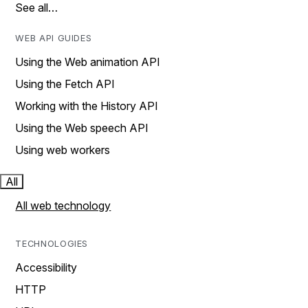
See all…
WEB API GUIDES
Using the Web animation API
Using the Fetch API
Working with the History API
Using the Web speech API
Using web workers
All
All web technology
TECHNOLOGIES
Accessibility
HTTP