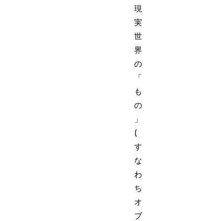
現
実
世
界
の
「
も
の
」
(
す
な
わ
ち
オ
ブ