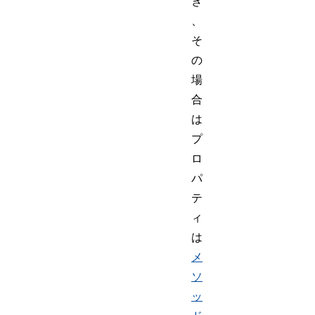
き
、
そ
の
場
合
は
プ
ロ
パ
テ
ィ
は
メ
ソ
ッ