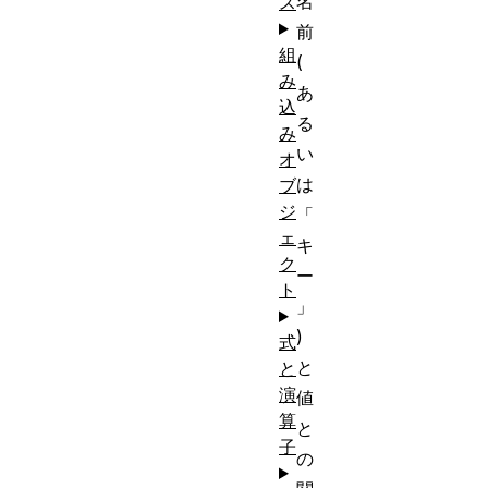
名
ス
前
組
(
み
あ
込
る
み
い
オ
は
ブ
ジ
「
ェ
キ
ク
ー
ト
」
)
式
と
と
演
値
算
と
子
の