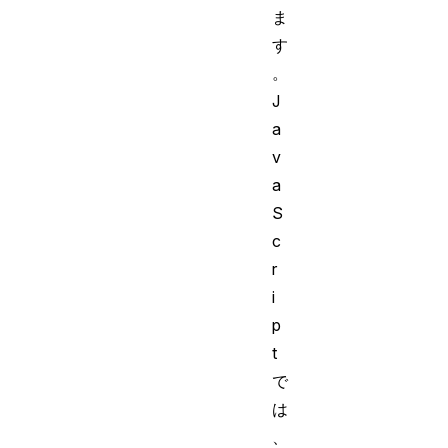
ま
す
。
J
a
v
a
S
c
r
i
p
t
で
は
、