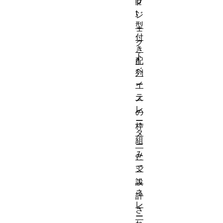
ブ
ip
t
ジ
型
ェ
付
ク
き
ト
配
ベ
列
ー
イ
テ
ス
レ
の
ー
枠
タ
組
ー
み
と
で
ジ
ェ
設
ネ
計
レ
さ
ー