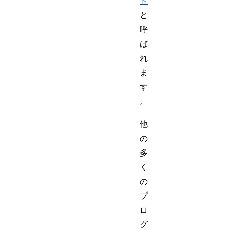
ド
と
呼
ば
れ
ま
す
。
他
の
多
く
の
プ
ロ
グ