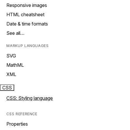
Responsive images
HTML cheatsheet
Date & time formats
See all…
MARKUP LANGUAGES
SVG
MathML
XML
CSS
CSS: Styling language
CSS REFERENCE
Properties