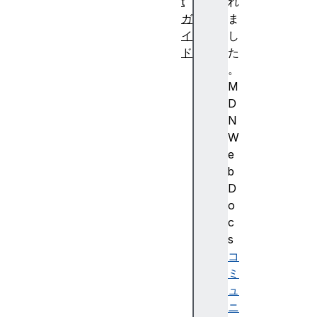
t
れ
ガ
ま
イ
し
ド
た
入
。
門
M
編
D
文
N
法
W
と
e
デ
b
ー
D
タ
o
型
c
制
s
御
コ
フ
ミ
ロ
ュ
ー
ニ