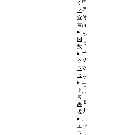
関
文
連
と
付
宣
言
け
か
関
ら
数
成
り
ク
立
ラ
ス
っ
て
正
い
規
ま
表
す
現
。
エ
プ
ラ