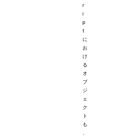
r
i
p
t
に
お
け
る
オ
ブ
ジ
ェ
ク
ト
も
、