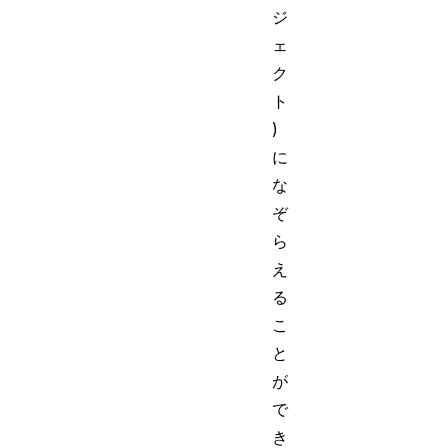
ジ
ェ
ク
ト
)
に
な
ぞ
ら
え
る
こ
と
が
で
き