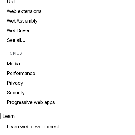
URI
Web extensions
WebAssembly
WebDriver
See all…
TOPICS
Media
Performance
Privacy
Security
Progressive web apps
Learn
Learn web development