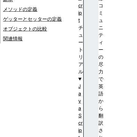
cr
コ
メソッドの定義
ip
ミ
ゲッターとセッターの定義
t
ュ
チ
ニ
オブジェクトの比較
ュ
テ
関連情報
ー
ィ
ト
ー
リ
の
ア
尽
ル
力
で
J
英
a
語
v
か
a
ら
S
翻
cr
訳
ip
さ