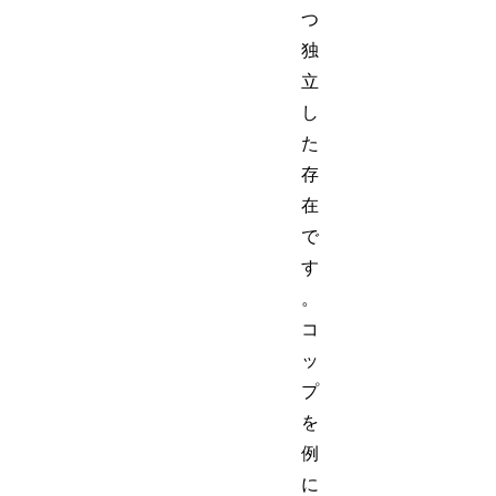
つ
独
立
し
た
存
在
で
す
。
コ
ッ
プ
を
例
に