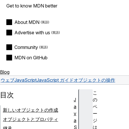
Get to know MDN better
About MDN
Advertise with us
Community
MDN on GitHub
Blog
ウェブ
JavaScript
JavaScript ガイド
オブジェクトの操作
こ
目次
J
の
a
ペ
新しいオブジェクトの作成
v
ー
オブジェクトとプロパティ
a
ジ
S
は
継承