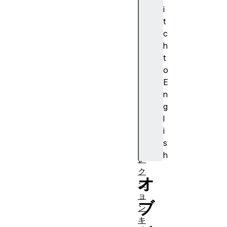
正
i
規
t
表
c
現
h
イ
t
ン
o
デ
E
ッ
n
ク
g
ス
l
付
i
き
s
コ
h
レ
ク
オ
シ
ョ
ブ
ン
キ