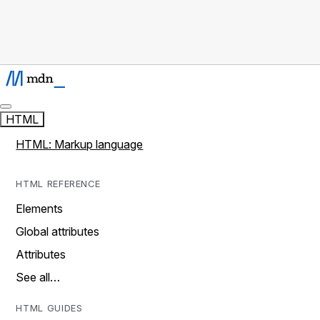
HTML
HTML: Markup language
HTML REFERENCE
Elements
Global attributes
Attributes
See all…
HTML GUIDES