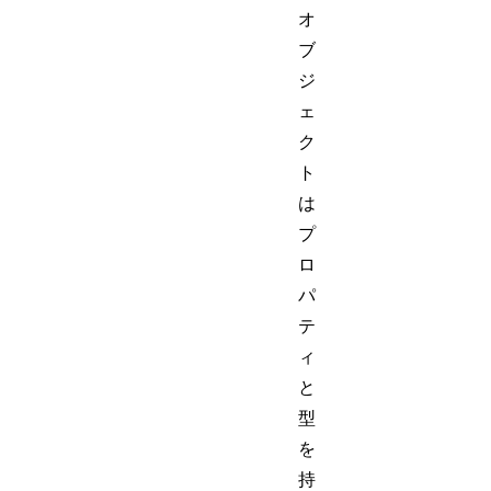
オ
ブ
ジ
ェ
ク
ト
は
プ
ロ
パ
テ
ィ
と
型
を
持