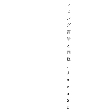
ラ
ミ
ン
グ
言
語
と
同
様
、
J
a
v
a
S
c