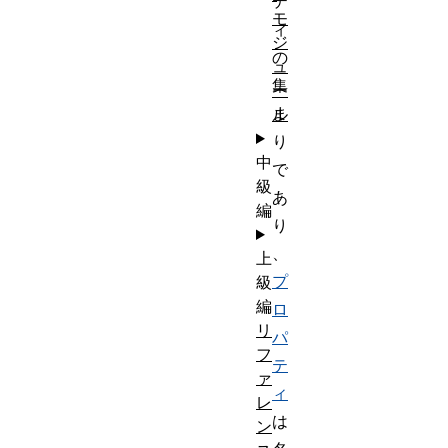
テ
モ
ィ
ジ
の
ュ
集
ー
ま
ル
り
中
で
級
あ
編
り
、
上
プ
級
編
ロ
リ
パ
フ
テ
ァ
ィ
レ
は
ン