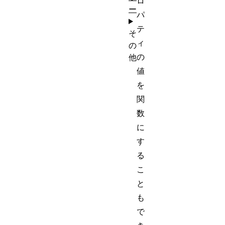
ロ
ー
パ
テ
そ
ィ
の
の
他
値
を
関
数
に
す
る
こ
と
も
で