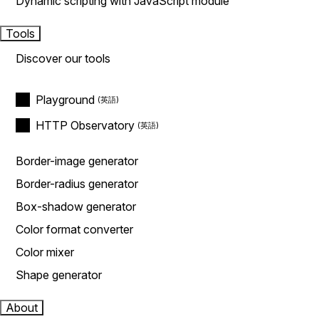
Dynamic scripting with JavaScript module
Tools
Discover our tools
Playground
HTTP Observatory
Border-image generator
Border-radius generator
Box-shadow generator
Color format converter
Color mixer
Shape generator
About