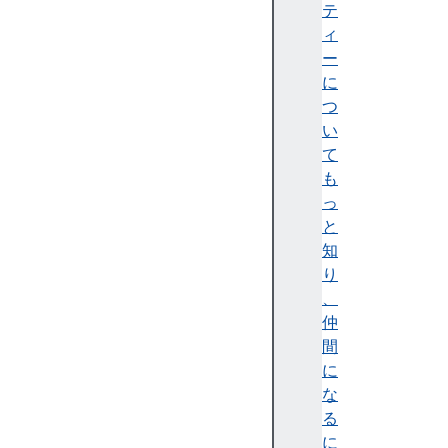
と
テ
エ
ィ
ラ
ー
ー
に
処
つ
理
い
ル
て
ー
も
プ
っ
と
と
イ
知
テ
り
レ
、
ー
仲
タ
間
ー
に
関
な
数
る
式
に