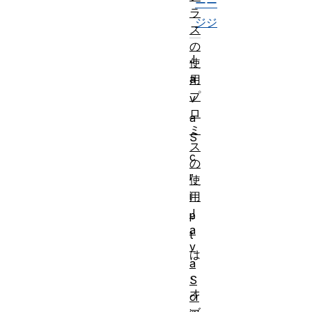
ー
ー
ラ
ジ
ジ
ス
の
J
使
a
用
プ
v
ロ
a
ミ
S
ス
c
の
r
使
i
用
J
p
a
t
v
は
a
、
S
オ
cr