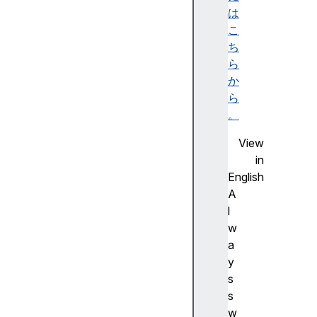
と
は
演
こ
算
ち
子
ら
数
か
値
ら
と
。
文
View
字
in
列
English
日
A
付
l
と
w
時
a
刻
y
の
s
表
s
現
w