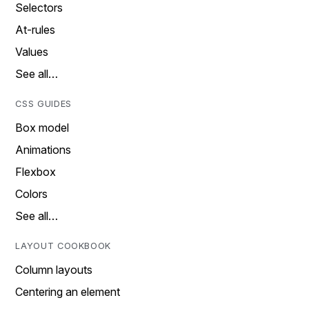
Selectors
At-rules
Values
See all…
CSS GUIDES
Box model
Animations
Flexbox
Colors
See all…
LAYOUT COOKBOOK
Column layouts
Centering an element