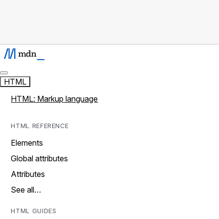
HTML
HTML: Markup language
HTML REFERENCE
Elements
Global attributes
Attributes
See all…
HTML GUIDES