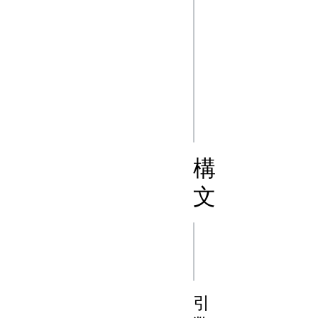
// 予想される結果: 5
console.log(Math.
// 予想される結果: 5
console.log(Math.
構
文
js
引