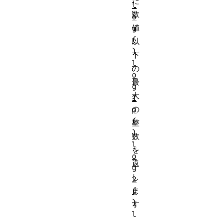
た
l
数
o
値
g
(
以
)
下
l
の
o
最
g
大
1
の
p
(
整
)
数
l
を
o
返
g
し
2
ま
(
)
す
l