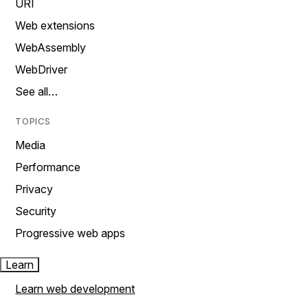
URI
Web extensions
WebAssembly
WebDriver
See all…
TOPICS
Media
Performance
Privacy
Security
Progressive web apps
Learn
Learn web development