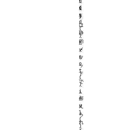
o
u
(
n
)
d
は
(
静
)
的
h
メ
y
p
ソ
o
ッ
t
ド
(
で
)
、
i
与
m
u
え
l
ら
(
れ
)