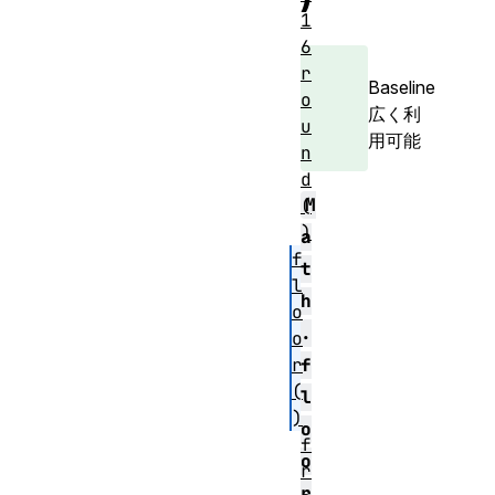
1
6
r
Baseline
o
広く利
u
用可能
n
d
M
(
)
a
f
t
l
h
o
.
o
r
f
(
l
)
o
f
o
r
r