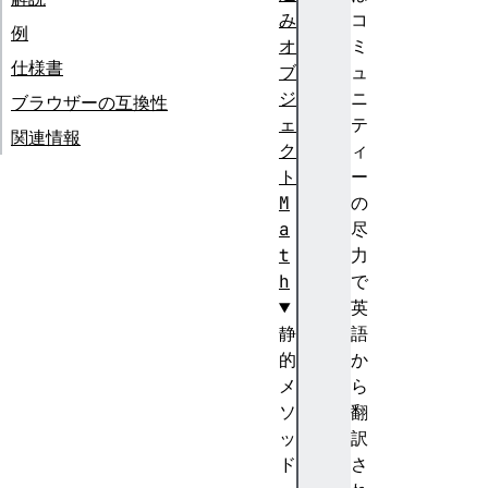
み
コ
例
オ
ミ
仕様書
ブ
ュ
ジ
ニ
ブラウザーの互換性
ェ
テ
関連情報
ク
ィ
ト
ー
M
の
a
尽
t
力
h
で
英
静
語
的
か
メ
ら
ソ
翻
ッ
訳
ド
さ