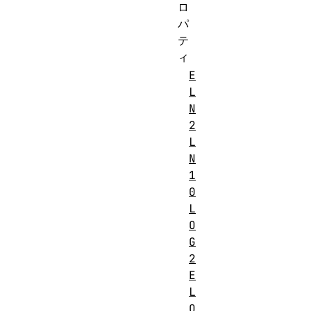
ロ
パ
テ
ィ
E
L
N
2
L
N
1
0
L
O
G
2
E
L
O