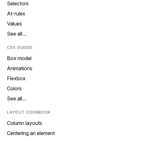
Selectors
At-rules
Values
See all…
CSS GUIDES
Box model
Animations
Flexbox
Colors
See all…
LAYOUT COOKBOOK
Column layouts
Centering an element