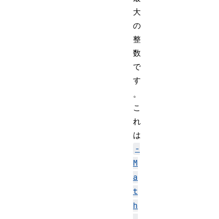
大
の
整
数
で
す
。
こ
れ
は
-
M
a
t
h