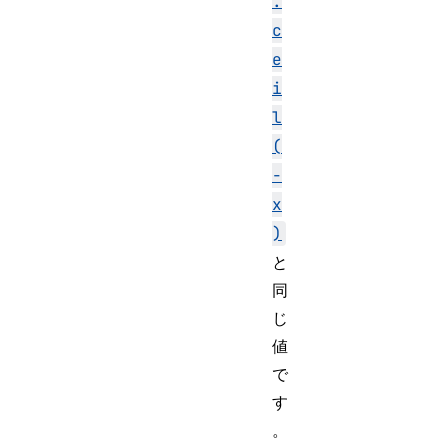
.
c
e
i
l
(
-
x
)
と
同
じ
値
で
す
。