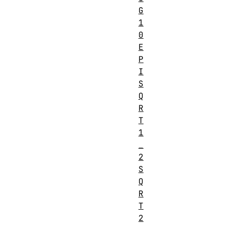
G
1
0
E
P
I
S
Q
R
T
1
_
2
S
Q
R
T
2