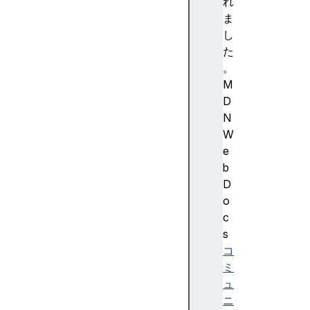
a
れ
b
ま
s
し
(
た
)
。
a
M
c
D
o
N
s
W
(
e
)
b
a
D
c
o
o
c
s
s
h
コ
(
ミ
)
ュ
a
ニ