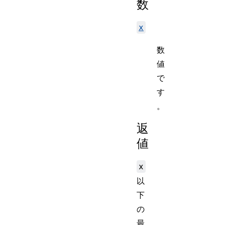
数
x
数
値
で
す
。
返
値
x
以
下
の
最