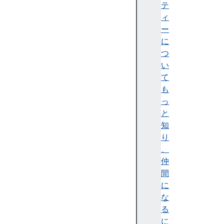
s
テ
i
ィ
n
ー
(
に
)
つ
a
い
s
て
i
も
n
っ
h
と
(
知
)
り
a
、
t
仲
a
間
n
に
(
な
)
る
a
に