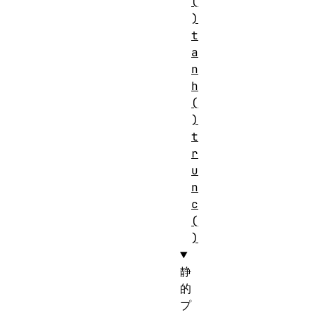
(
)
t
a
n
h
(
)
t
r
u
n
c
(
)
静
的
プ