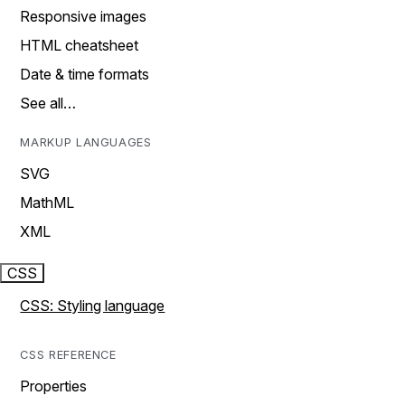
Responsive images
HTML cheatsheet
Date & time formats
See all…
MARKUP LANGUAGES
SVG
MathML
XML
CSS
CSS: Styling language
CSS REFERENCE
Properties