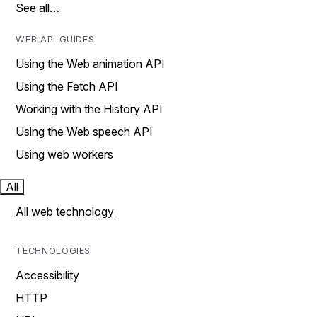
See all…
WEB API GUIDES
Using the Web animation API
Using the Fetch API
Working with the History API
Using the Web speech API
Using web workers
All
All web technology
TECHNOLOGIES
Accessibility
HTTP