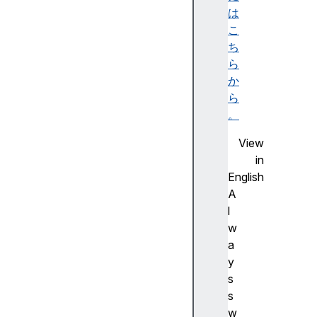
t
は
a
こ
n
ち
2
ら
(
か
)
ら
a
。
t
View
a
in
n
English
h
A
(
l
)
w
c
a
b
y
r
s
t
s
(
w