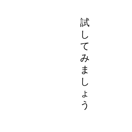
試
し
て
み
ま
し
ょ
う