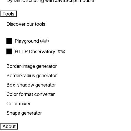
Dynamic scripting with JavaScript module
Tools
Discover our tools
Playground
HTTP Observatory
Border-image generator
Border-radius generator
Box-shadow generator
Color format converter
Color mixer
Shape generator
About