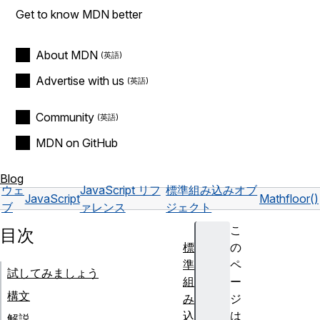
Get to know MDN better
About MDN
Advertise with us
Community
MDN on GitHub
Blog
ウェ
JavaScript リフ
標準組み込みオブ
JavaScript
Math
floor()
ブ
ァレンス
ジェクト
こ
目次
標
の
準
ペ
試してみましょう
組
ー
構文
み
ジ
込
は
解説