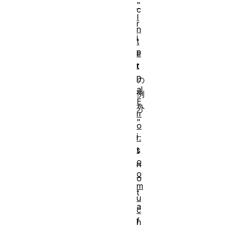
"
c
I
r
n
i
t
p
e
r
t
n
の
al
例
E
外
rr
"
o
i
r:
t
s
o
n
o
o
m
t
u
a
c
f
h