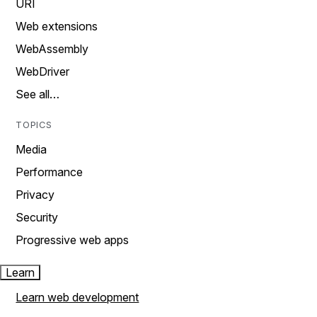
URI
Web extensions
WebAssembly
WebDriver
See all…
TOPICS
Media
Performance
Privacy
Security
Progressive web apps
Learn
Learn web development