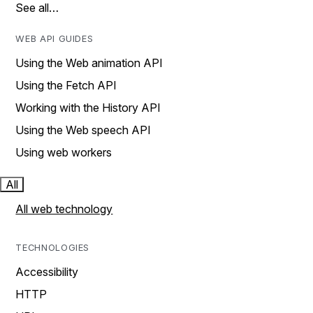
See all…
WEB API GUIDES
Using the Web animation API
Using the Fetch API
Working with the History API
Using the Web speech API
Using web workers
All
All web technology
TECHNOLOGIES
Accessibility
HTTP