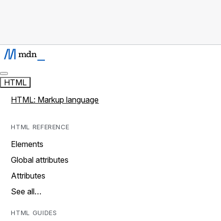
HTML
HTML: Markup language
HTML REFERENCE
Elements
Global attributes
Attributes
See all…
HTML GUIDES