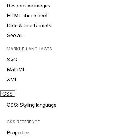
Responsive images
HTML cheatsheet
Date & time formats
See all…
MARKUP LANGUAGES
SVG
MathML
XML
CSS
CSS: Styling language
CSS REFERENCE
Properties