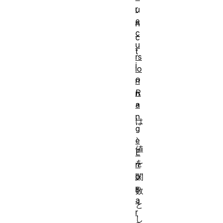
r
u
e
n
c
c
u
t
rs
i
io
o
n
R
n
a
"
n
は
g
、
e
値
E
を
rr
o
関
r:
数
a
と
r
し