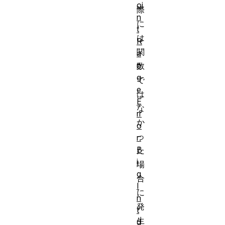
oi
際
n
に
t
は
R
関
a
n
数
g
で
e
は
E
な
rr
か
o
っ
r:
B
た
i
場
g
合
I
に
n
発
t
生
d