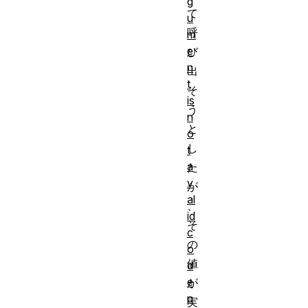
g
て
u
呼
m
e
び
n
出
t
そ
is
う
n
と
o
し
t
a
た
v
が
al
、
id
そ
c
の
o
値
d
e
が
p
実