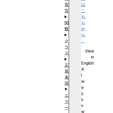
宣
は
言
こ
ち
関
ら
数
か
ら
ク
。
ラ
View
ス
in
English
正
A
規
l
表
w
現
a
y
エ
s
ラ
s
ー
w