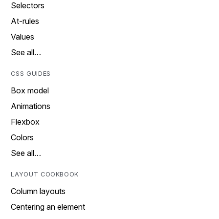
Selectors
At-rules
Values
See all…
CSS GUIDES
Box model
Animations
Flexbox
Colors
See all…
LAYOUT COOKBOOK
Column layouts
Centering an element