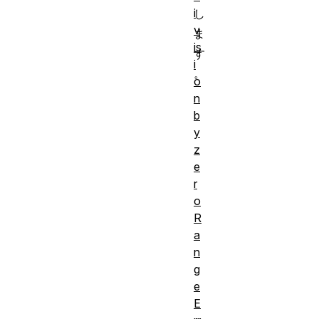
i
し
v
ま
is
す
i
。
o
n
b
y
z
e
r
o
R
a
n
g
e
E