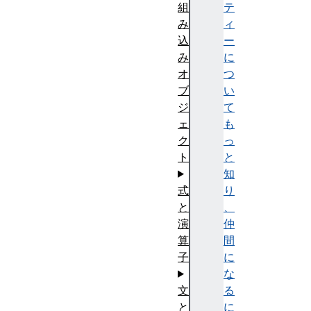
組
テ
み
ィ
込
ー
み
に
オ
つ
ブ
い
ジ
て
ェ
も
ク
っ
ト
と
知
式
り
と
、
演
仲
算
間
子
に
な
文
る
と
に