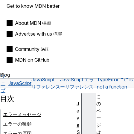
Get to know MDN better
About MDN
Advertise with us
Community
MDN on GitHub
Blog
ウ
JavaScript
JavaScript エラ
TypeError: "x" is
ェ
JavaScript
リファレンス
ーリファレンス
not a function
ブ
こ
目次
J
の
a
ペ
エラーメッセージ
v
ー
エラーの種類
a
ジ
S
は
エラーの原因