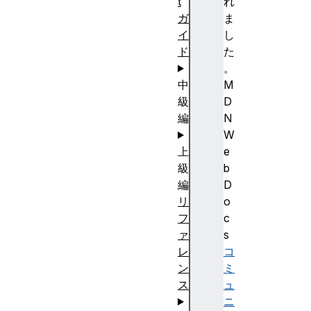
t
れ
ガ
ま
イ
し
ド
た
。
中
M
級
D
編
N
W
上
e
級
b
編
D
リ
o
フ
c
ァ
s
レ
コ
ン
ミ
ス
ュ
ニ