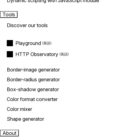
Dynamic scripting with JavaScript module
Tools
Discover our tools
Playground
HTTP Observatory
Border-image generator
Border-radius generator
Box-shadow generator
Color format converter
Color mixer
Shape generator
About