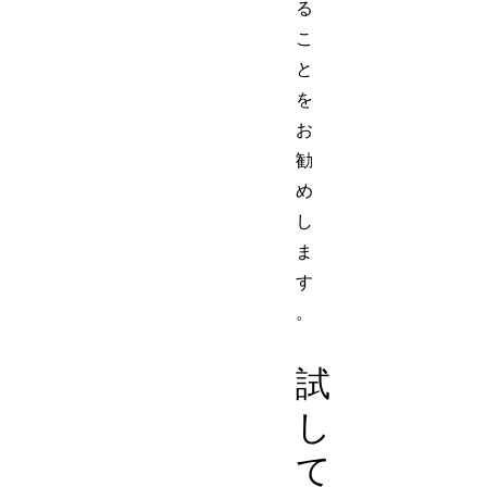
る
こ
と
を
お
勧
め
し
ま
す
。
試
し
て