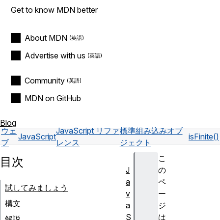
Get to know MDN better
About MDN
Advertise with us
Community
MDN on GitHub
Blog
ウェ
JavaScript リファ
標準組み込みオブ
JavaScript
isFinite()
ブ
レンス
ジェクト
こ
目次
J
の
a
ペ
試してみましょう
v
ー
構文
a
ジ
S
は
解説