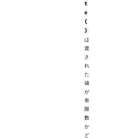
t
e
(
)
は
渡
さ
れ
た
値
が
有
限
数
か
ど