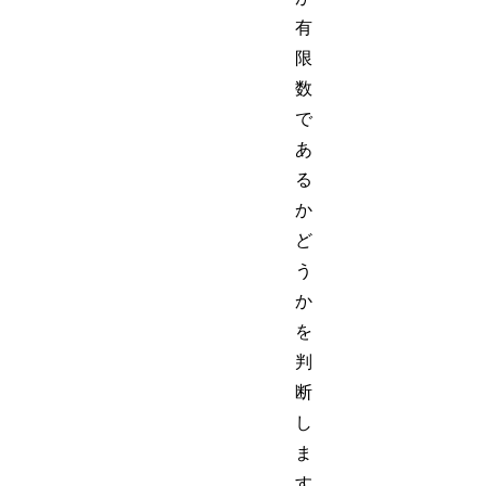
有
限
数
で
あ
る
か
ど
う
か
を
判
断
し
ま
す