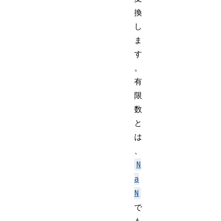
換
し
ま
す
。
有
限
数
と
は
、
N
a
N
で