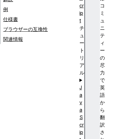
cr
コ
例
ip
ミ
仕様書
t
ュ
チ
ニ
ブラウザーの互換性
ュ
テ
関連情報
ー
ィ
ト
ー
リ
の
ア
尽
ル
力
で
J
英
a
語
v
か
a
ら
S
翻
cr
訳
ip
さ