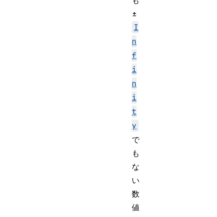
も
±
I
n
f
i
n
i
t
y
で
も
な
い
数
値