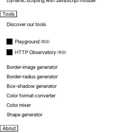
Dynamic scripting with JavaScript module
Tools
Discover our tools
Playground
HTTP Observatory
Border-image generator
Border-radius generator
Box-shadow generator
Color format converter
Color mixer
Shape generator
About