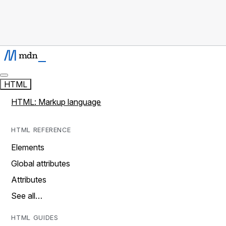
HTML
HTML: Markup language
HTML REFERENCE
Elements
Global attributes
Attributes
See all…
HTML GUIDES