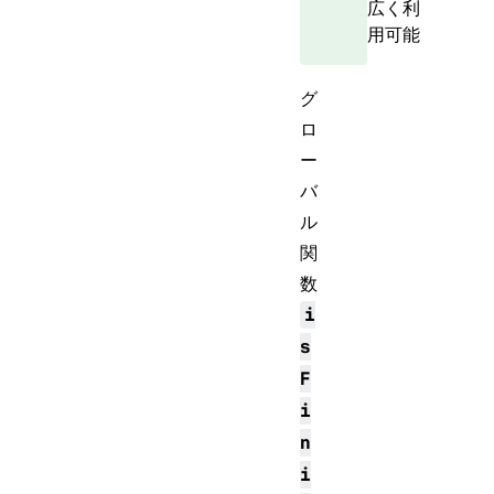
広く利
用可能
グ
ロ
ー
バ
ル
関
数
i
s
F
i
n
i