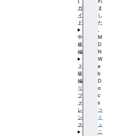
t
れ
ガ
ま
イ
し
ド
た
。
中
M
級
D
編
N
W
上
e
級
b
編
D
リ
o
フ
c
ァ
s
レ
コ
ン
ミ
ス
ュ
ニ