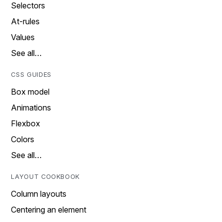
Selectors
At-rules
Values
See all…
CSS GUIDES
Box model
Animations
Flexbox
Colors
See all…
LAYOUT COOKBOOK
Column layouts
Centering an element