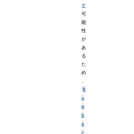
す
可
能
性
が
あ
る
た
め
、
N
u
m
b
e
r