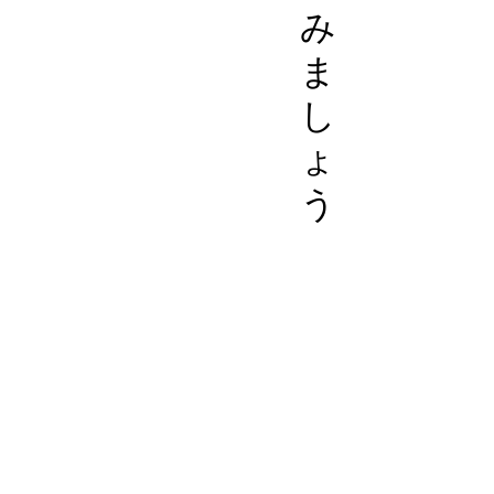
み
ま
し
ょ
う