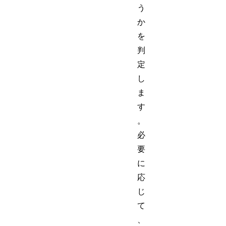
う
か
を
判
定
し
ま
す
。
必
要
に
応
じ
て
、