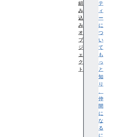
組
テ
み
ィ
込
ー
み
に
オ
つ
ブ
い
ジ
て
ェ
も
ク
っ
ト
と
知
り
、
仲
間
に
な
る
に