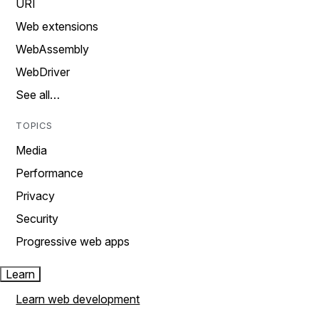
URI
Web extensions
WebAssembly
WebDriver
See all…
TOPICS
Media
Performance
Privacy
Security
Progressive web apps
Learn
Learn web development