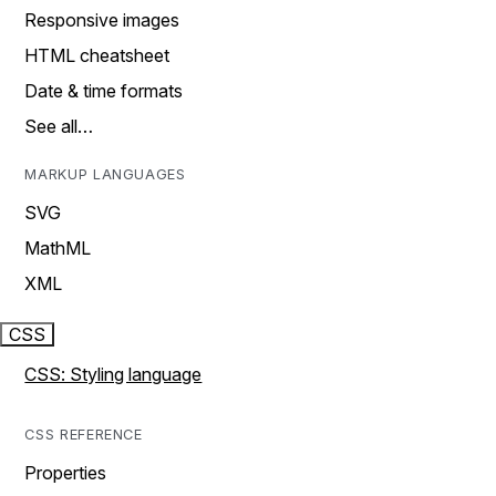
Responsive images
HTML cheatsheet
Date & time formats
See all…
MARKUP LANGUAGES
SVG
MathML
XML
CSS
CSS: Styling language
CSS REFERENCE
Properties