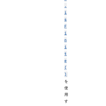
.
i
s
F
i
n
i
t
e
(
)
を
使
用
す