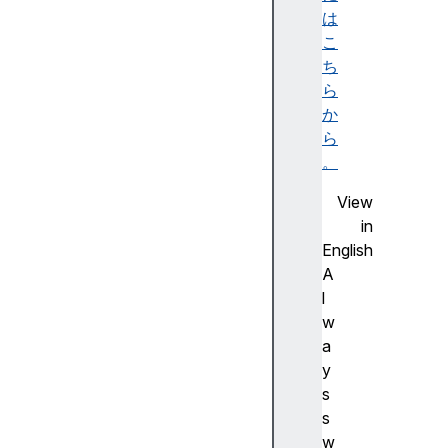
は
こ
ち
ら
か
ら
。
View
in
English
A
l
w
a
y
s
s
w