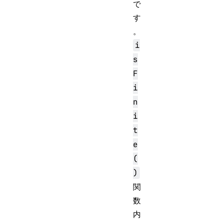
で
す
。
i
s
F
i
n
i
t
e
(
)
関
数
内