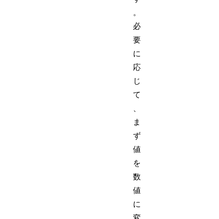
。
必
要
に
応
じ
て
、
ま
ず
値
を
数
値
に
変