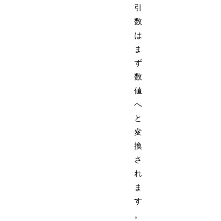
引
数
は
ま
ず
数
値
へ
と
変
換
さ
れ
ま
す
。