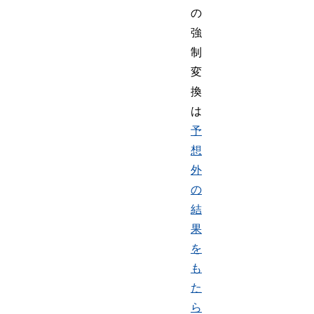
の
強
制
変
換
は
予
想
外
の
結
果
を
も
た
ら