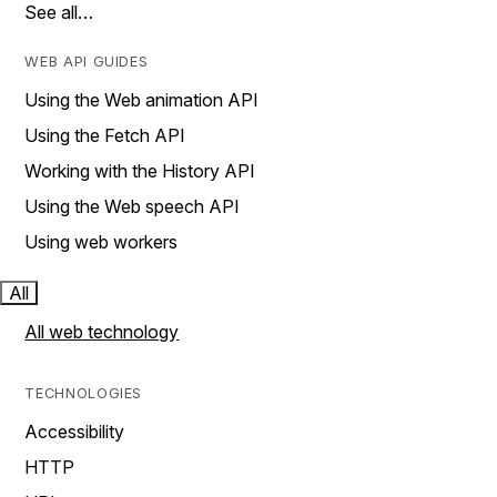
See all…
WEB API GUIDES
Using the Web animation API
Using the Fetch API
Working with the History API
Using the Web speech API
Using web workers
All
All web technology
TECHNOLOGIES
Accessibility
HTTP