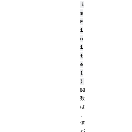
i
s
F
i
n
i
t
e
(
)
関
数
は
、
値
が