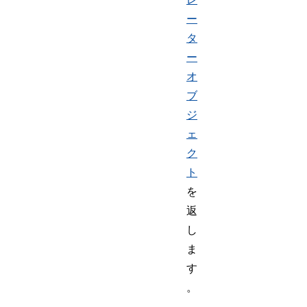
ー
タ
ー
オ
ブ
ジ
ェ
ク
ト
を
返
し
ま
す
。