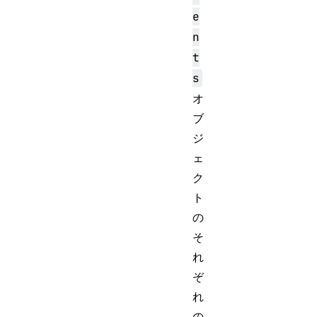
e
n
t
s
オ
ブ
ジ
ェ
ク
ト
の
そ
れ
ぞ
れ
の