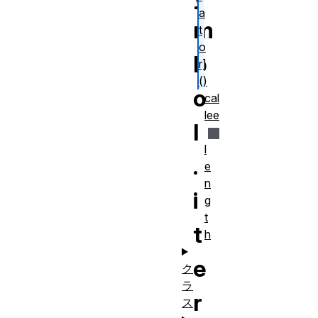
a
m
t
o
b
r]
()
o
cal
lee
l
l
.
e
n
i
g
t
t
h
e
ク
ラ
r
ス