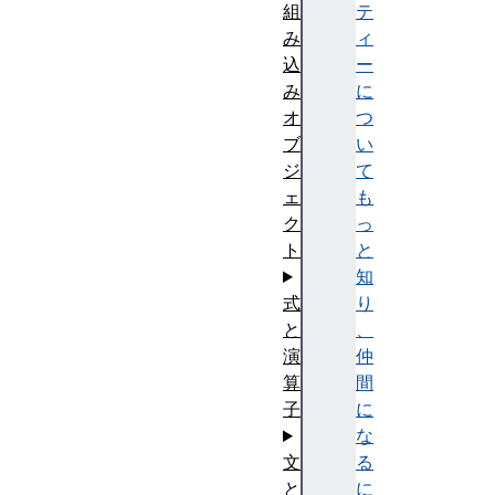
組
テ
み
ィ
込
ー
み
に
オ
つ
ブ
い
ジ
て
ェ
も
ク
っ
ト
と
知
式
り
と
、
演
仲
算
間
子
に
な
文
る
と
に