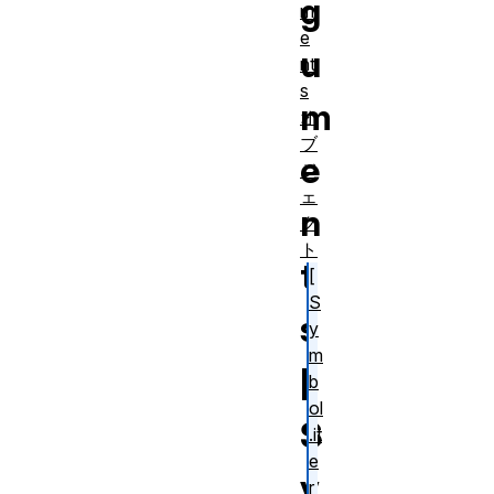
g
m
e
u
nt
s
m
オ
ブ
e
ジ
ェ
n
ク
ト
t
[
S
s
y
m
[
b
ol
S
.it
e
y
r