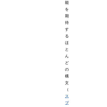
能
を
期
待
す
る
ほ
と
ん
ど
の
構
文
（
ス
プ