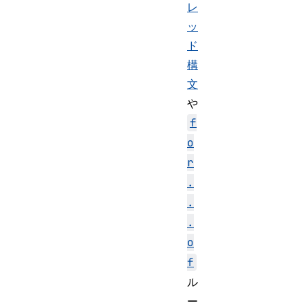
レ
ッ
ド
構
文
や
f
o
r
.
.
.
o
f
ル
ー