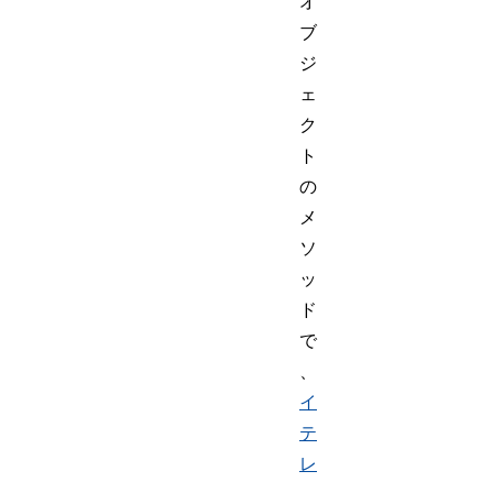
オ
ブ
ジ
ェ
ク
ト
の
メ
ソ
ッ
ド
で
、
イ
テ
レ