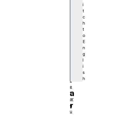
g
i
e
t
t
c
メ
h
ソ
t
ッ
o
ド
E
定
n
義
g
残
l
余
i
引
s
数
h
s
e
a
t
ar
r
g
u