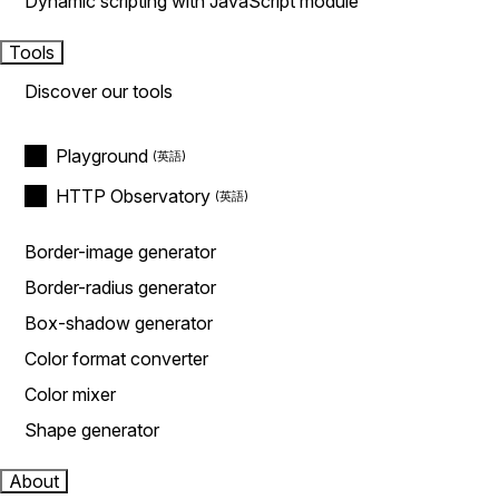
Dynamic scripting with JavaScript module
Tools
Discover our tools
Playground
HTTP Observatory
Border-image generator
Border-radius generator
Box-shadow generator
Color format converter
Color mixer
Shape generator
About