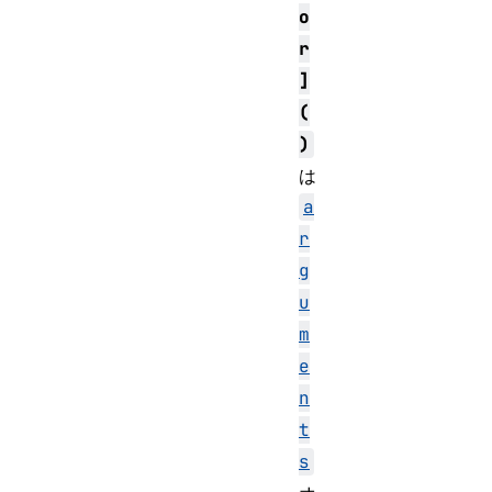
o
r
]
(
)
は
a
r
g
u
m
e
n
t
s