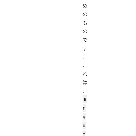
め
の
も
の
で
す
。
こ
れ
は
、
a
r
g
u
m