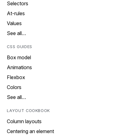
Selectors
At-rules
Values
See all…
CSS GUIDES
Box model
Animations
Flexbox
Colors
See all…
LAYOUT COOKBOOK
Column layouts
Centering an element