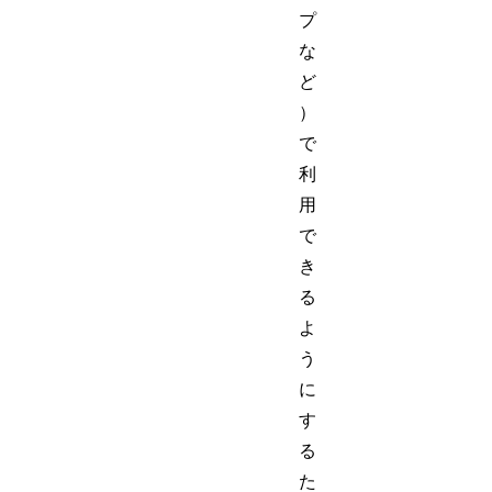
プ
な
ど
）
で
利
用
で
き
る
よ
う
に
す
る
た