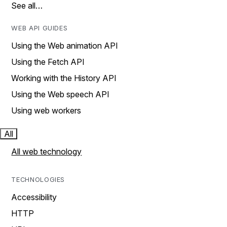
See all…
WEB API GUIDES
Using the Web animation API
Using the Fetch API
Working with the History API
Using the Web speech API
Using web workers
All
All web technology
TECHNOLOGIES
Accessibility
HTTP