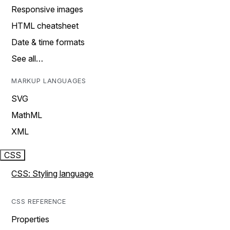
Responsive images
HTML cheatsheet
Date & time formats
See all…
MARKUP LANGUAGES
SVG
MathML
XML
CSS
CSS: Styling language
CSS REFERENCE
Properties