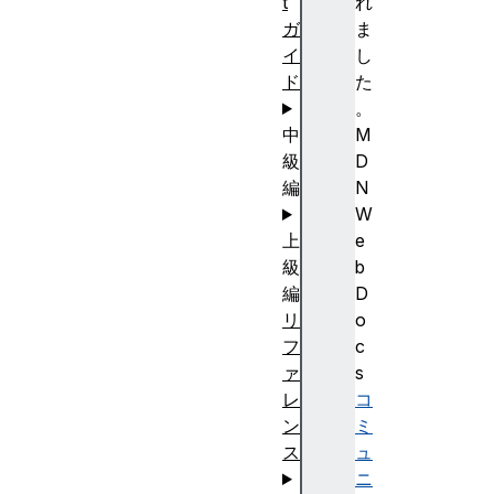
t
れ
ガ
ま
イ
し
ド
た
。
中
M
級
D
編
N
W
上
e
級
b
編
D
リ
o
フ
c
ァ
s
レ
コ
ン
ミ
ス
ュ
ニ