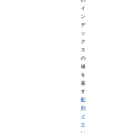
イ
ン
デ
ッ
ク
ス
の
値
を
返
す
配
列
イ
テ
レ