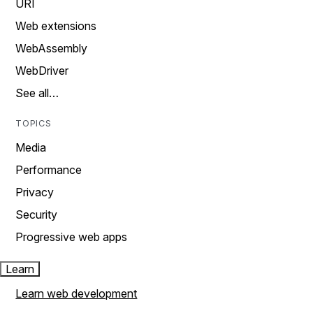
URI
Web extensions
WebAssembly
WebDriver
See all…
TOPICS
Media
Performance
Privacy
Security
Progressive web apps
Learn
Learn web development