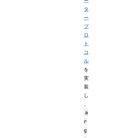
ー
タ
ー
プ
ロ
ト
コ
ル
を
実
装
し
、
a
r
g