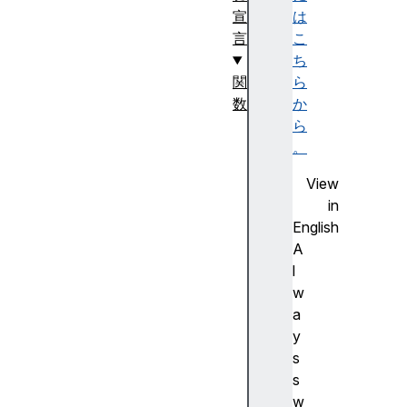
宣
は
言
こ
ち
関
ら
数
か
ア
ら
ロ
。
ー
View
関
in
数
English
式
A
デ
l
フ
w
ォ
a
ル
y
ト
s
引
s
数
w