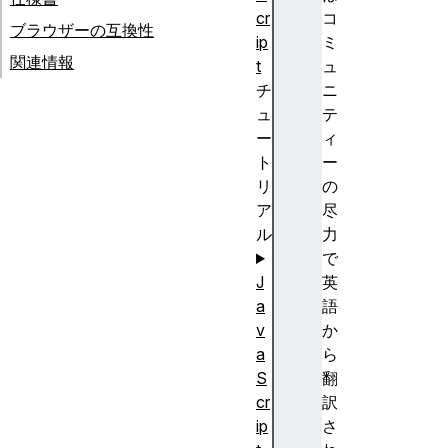
cr
コ
ブラウザーの互換性
ip
ミ
関連情報
t
ュ
チ
ニ
ュ
テ
ー
ィ
ト
ー
リ
の
ア
尽
ル
力
で
J
英
a
語
v
か
a
ら
S
翻
cr
訳
ip
さ