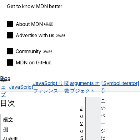
Get to know MDN better
About MDN
Advertise with us
Community
MDN on GitHub
Blog
ウ
JavaScript リ
関
arguments オ
[Symbol.iterator]
ェ
JavaScript
ファレンス
数
ブジェクト
()
ブ
こ
目次
J
の
a
ペ
構文
v
ー
例
a
ジ
S
は
仕様書