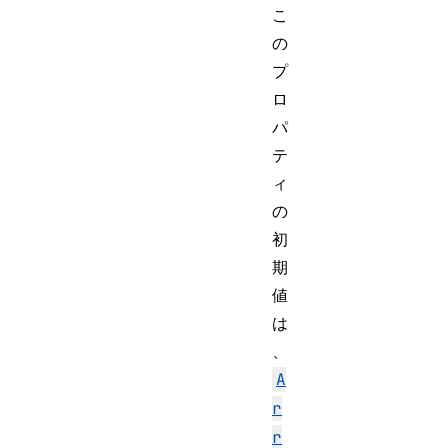
こ
の
プ
ロ
パ
テ
ィ
の
初
期
値
は
、
A
r
r