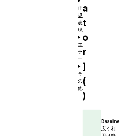
a
正
規
t
表
現
o
エ
r
ラ
ー
]
そ
(
の
他
)
Baseline
広く利
用可能