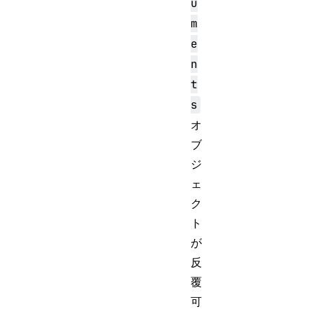
u
m
e
n
t
s
オ
ブ
ジ
ェ
ク
ト
が
反
覆
可