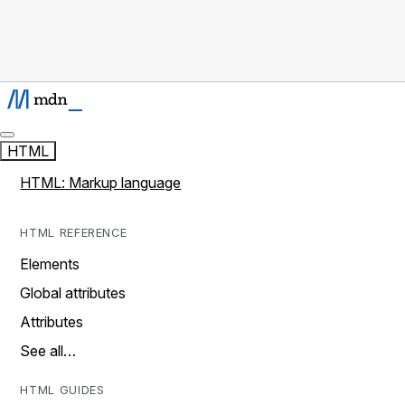
HTML
HTML: Markup language
HTML REFERENCE
Elements
Global attributes
Attributes
See all…
HTML GUIDES