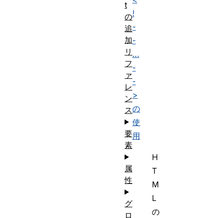
t
!
の
-
追
加
-
リ
…
フ
-
ァ
-
レ
>
ン
の
ス
使
要
用
素
H
属
T
性
M
L
グ
の
ロ