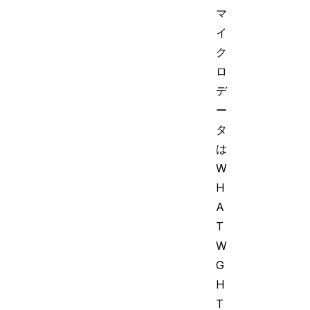
マ
イ
ク
ロ
デ
ー
タ
は
W
H
A
T
W
G
H
T