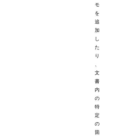
モ
を
追
加
し
た
り
、
文
書
内
の
特
定
の
箇