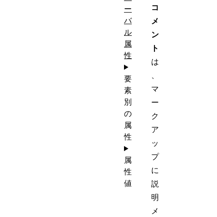
コ
ー
バ
メ
ル
ン
属
ト
性
は
、
要
マ
素
別
ー
の
ク
属
ア
性
ッ
プ
属
に
性
値
説
明
メ