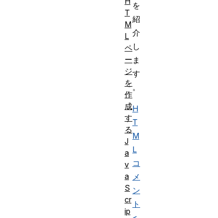
H
を
T
紹
M
介
L
し
ペ
ー
ま
ジ
す
を
。
作
成
H
す
T
る
M
J
L
a
コ
v
a
メ
S
ン
cr
ト
ip
<