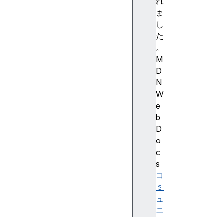
コ
れ
ン
ま
テ
し
ン
た
ツ
。
カ
M
テ
D
ゴ
N
リ
W
ー
e
日
b
付
D
と
o
時
c
刻
s
の
コ
形
ミ
式
ュ
マ
ニ