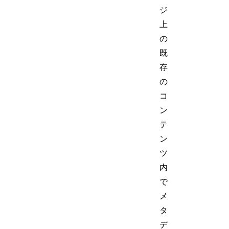
ジ
上
の
既
存
の
コ
ン
テ
ン
ツ
内
で
メ
タ
デ