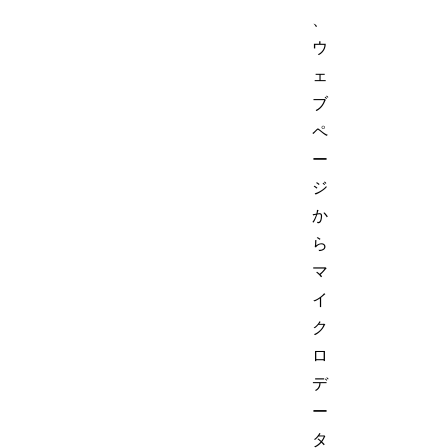
、
ウ
ェ
ブ
ペ
ー
ジ
か
ら
マ
イ
ク
ロ
デ
ー
タ