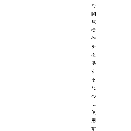
な
閲
覧
操
作
を
提
供
す
る
た
め
に
使
用
す