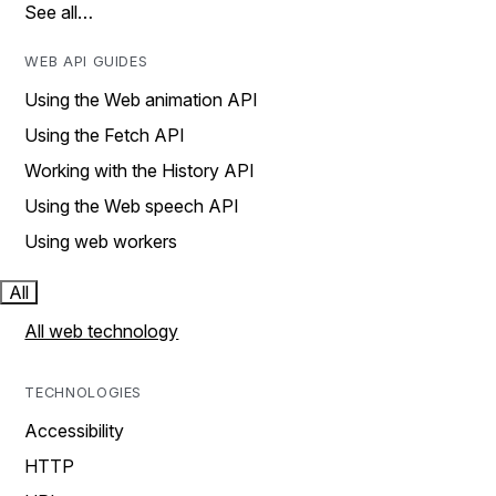
See all…
WEB API GUIDES
Using the Web animation API
Using the Fetch API
Working with the History API
Using the Web speech API
Using web workers
All
All web technology
TECHNOLOGIES
Accessibility
HTTP