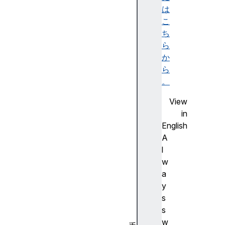
換
は
モ
こ
ー
ち
ド
ら
と
か
標
ら
準
。
モ
View
ー
in
ド
English
レ
A
ス
l
ポ
w
ン
a
シ
y
ブ
s
画
s
像
w