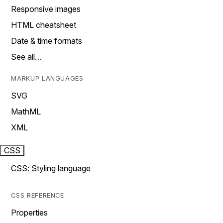
Responsive images
HTML cheatsheet
Date & time formats
See all…
MARKUP LANGUAGES
SVG
MathML
XML
CSS
CSS: Styling language
CSS REFERENCE
Properties