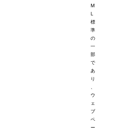
M
L
標
準
の
一
部
で
あ
り
、
ウ
ェ
ブ
ペ
ー