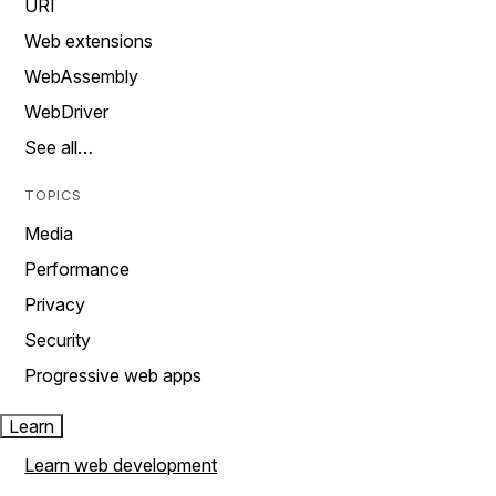
URI
Web extensions
WebAssembly
WebDriver
See all…
TOPICS
Media
Performance
Privacy
Security
Progressive web apps
Learn
Learn web development