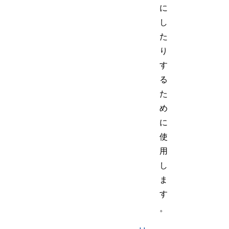
に
し
た
り
す
る
た
め
に
使
用
し
ま
す
。