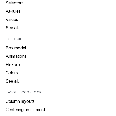
Selectors
At-rules
Values
See all…
CSS GUIDES
Box model
Animations
Flexbox
Colors
See all…
LAYOUT COOKBOOK
Column layouts
Centering an element