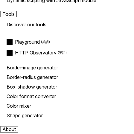
Dynamic scripting with JavaScript module
Tools
Discover our tools
Playground
HTTP Observatory
Border-image generator
Border-radius generator
Box-shadow generator
Color format converter
Color mixer
Shape generator
About