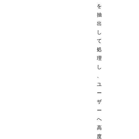
を
抽
出
し
て
処
理
し
、
ユ
ー
ザ
ー
へ
高
度