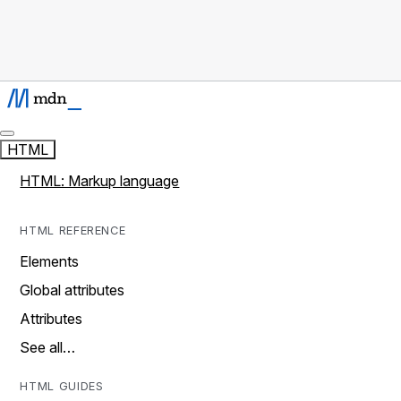
HTML
HTML: Markup language
HTML REFERENCE
Elements
Global attributes
Attributes
See all…
HTML GUIDES