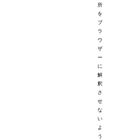
所
を
ブ
ラ
ウ
ザ
ー
に
解
釈
さ
せ
な
い
よ
う