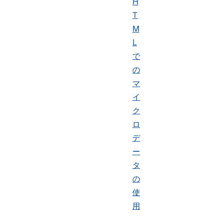
H
T
M
L
で
の
マ
イ
ク
ロ
デ
ー
タ
の
使
用