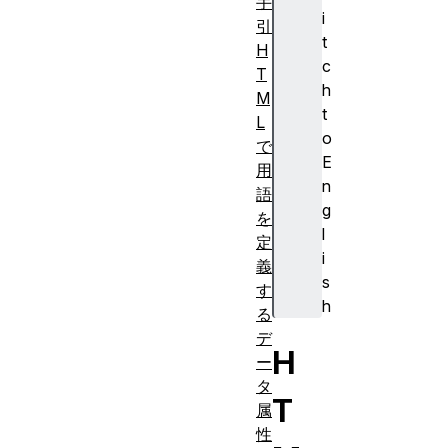
手
i
引
t
H
c
T
h
M
t
L
o
で
E
用
n
語
g
を
l
定
i
義
s
す
h
る
デ
H
ー
タ
T
属
性