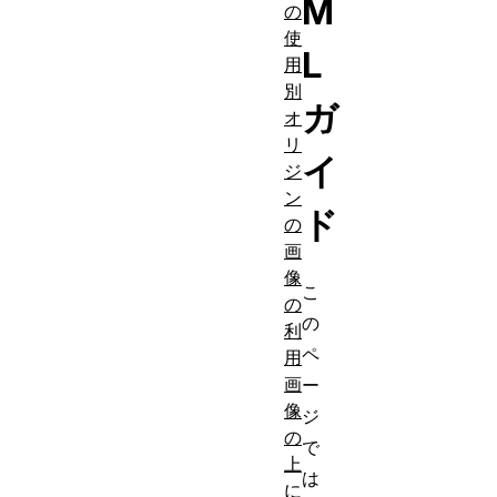
M
の
使
L
用
別
ガ
オ
リ
イ
ジ
ン
ド
の
画
像
こ
の
の
利
ペ
用
画
ー
像
ジ
の
で
上
は
に