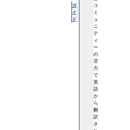
ガ
コ
イ
ミ
ド
ュ
H
ニ
T
テ
M
ィ
L
ー
早
の
見
尽
表
力
コ
で
メ
英
ン
語
ト
か
制
ら
約
翻
検
訳
証
さ