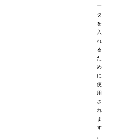
ー
タ
を
入
れ
る
た
め
に
使
用
さ
れ
ま
す
。