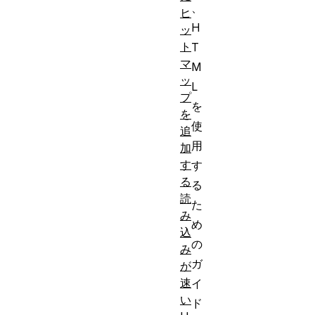
、
ヒ
H
ッ
ト
T
マ
M
ッ
L
プ
を
を
使
追
用
加
す
す
る
る
読
た
み
め
込
の
み
ガ
が
速
イ
い
ド