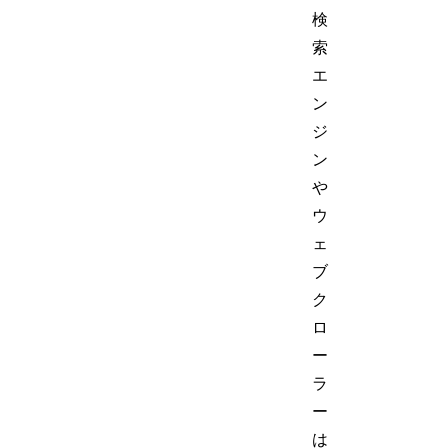
検
索
エ
ン
ジ
ン
や
ウ
ェ
ブ
ク
ロ
ー
ラ
ー
は