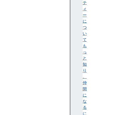
イ
テ
ク
ィ
ロ
ー
デ
に
ー
つ
タ
い
マ
て
イ
も
ク
っ
ロ
と
フ
知
ォ
り
ー
、
マ
仲
ッ
間
ト
に
後
な
方
る
互
に