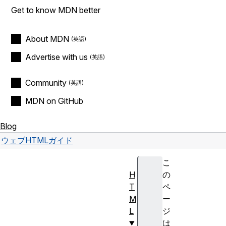
Get to know MDN better
About MDN
Advertise with us
Community
MDN on GitHub
Blog
ウェブ
HTML
ガイド
こ
H
の
T
ペ
M
ー
L
ジ
は