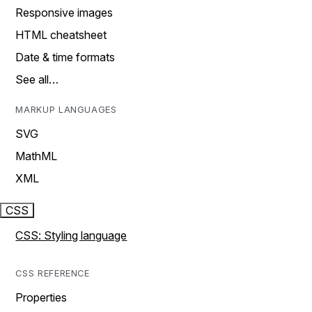
Responsive images
HTML cheatsheet
Date & time formats
See all…
MARKUP LANGUAGES
SVG
MathML
XML
CSS
CSS: Styling language
CSS REFERENCE
Properties