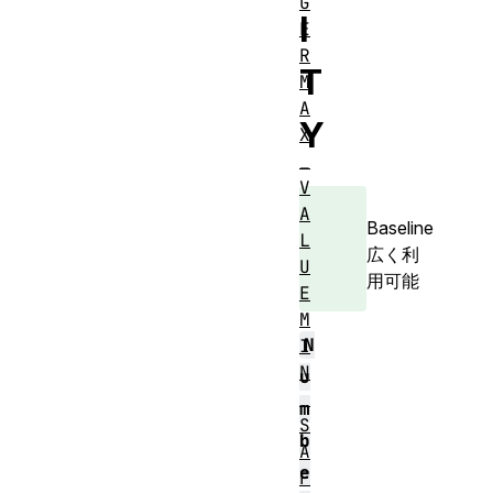
G
I
E
R
T
M
A
Y
X
_
V
A
Baseline
L
広く利
U
用可能
E
M
N
I
N
u
_
m
S
b
A
e
F