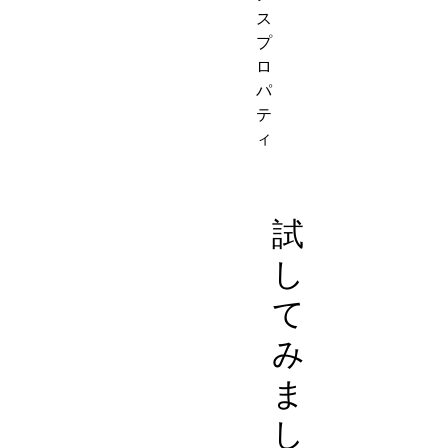
ス
プ
ロ
パ
テ
ィ
試
し
て
み
ま
し