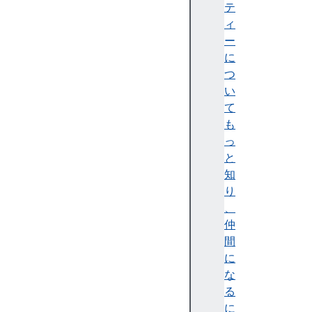
i
テ
s
ィ
F
ー
i
に
n
つ
i
い
t
て
e
も
(
っ
)
と
i
知
s
り
I
、
n
仲
t
間
e
に
g
な
e
る
r
に