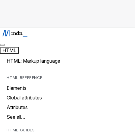
HTML
HTML: Markup language
HTML REFERENCE
Elements
Global attributes
Attributes
See all…
HTML GUIDES