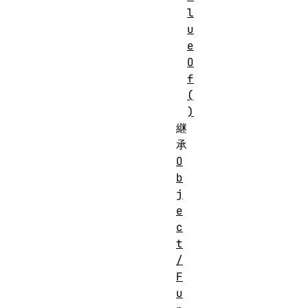
l
u
e
O
f
(
)
継
承
O
b
j
e
c
t
/
F
u