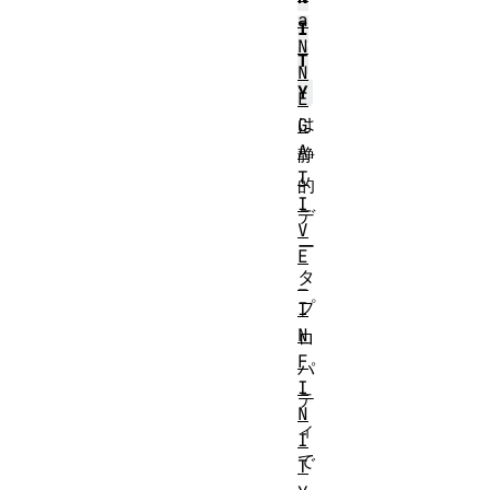
a
I
N
T
N
Y
E
は
G
A
静
T
的
I
デ
V
ー
E
タ
_
プ
I
N
ロ
F
パ
I
テ
N
ィ
I
で
T