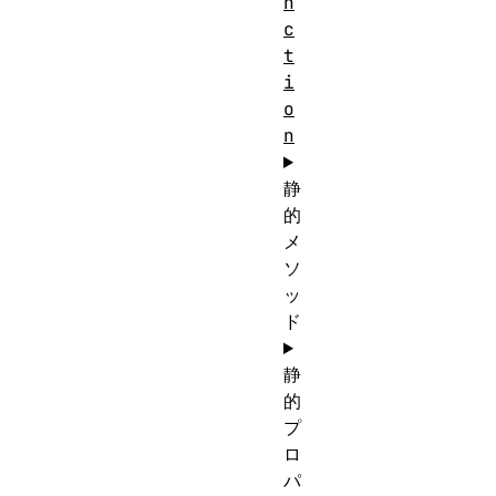
n
c
t
i
o
n
静
的
メ
ソ
ッ
ド
静
的
プ
ロ
パ