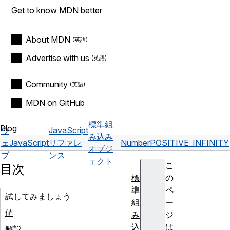
Get to know MDN better
About MDN
Advertise with us
Community
MDN on GitHub
標準組
Blog
ウ
JavaScript
み込み
ェ
JavaScript
リファレ
Number
POSITIVE_INFINITY
オブジ
ブ
ンス
ェクト
こ
目次
標
の
準
ペ
試してみましょう
組
ー
値
み
ジ
込
は
解説