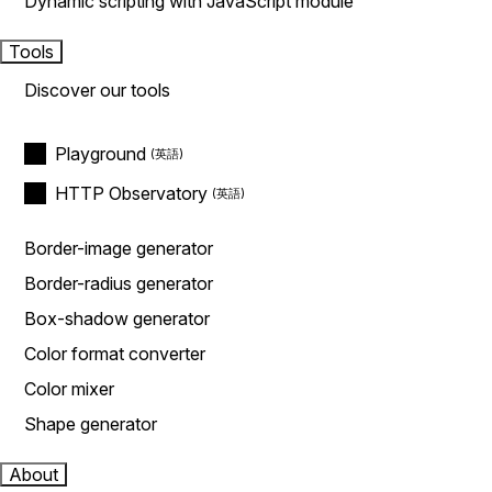
Dynamic scripting with JavaScript module
Tools
Discover our tools
Playground
HTTP Observatory
Border-image generator
Border-radius generator
Box-shadow generator
Color format converter
Color mixer
Shape generator
About