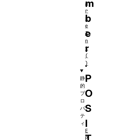
m
a
r
b
s
e
e
I
n
r
t
(
.
)
P
静
的
O
プ
ロ
S
パ
テ
I
ィ
E
T
P