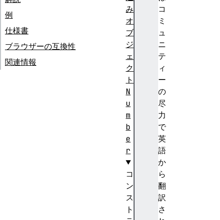
み
コ
例
オ
ミ
仕様書
ブ
ュ
ジ
ニ
ブラウザーの互換性
ェ
テ
関連情報
ク
ィ
ト
ー
N
の
u
尽
m
力
b
で
e
英
r
語
か
コ
ら
ン
翻
ス
訳
ト
さ