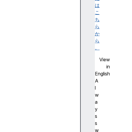
(
は
)
こ
i
ち
s
ら
N
か
a
ら
N
。
(
View
)
in
i
English
s
A
S
l
a
w
f
a
e
y
I
s
n
s
t
w