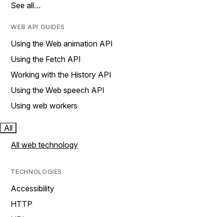
See all…
WEB API GUIDES
Using the Web animation API
Using the Fetch API
Working with the History API
Using the Web speech API
Using web workers
All
All web technology
TECHNOLOGIES
Accessibility
HTTP