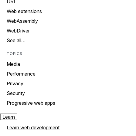
URI
Web extensions
WebAssembly
WebDriver
See all…
TOPICS
Media
Performance
Privacy
Security
Progressive web apps
Learn
Learn web development