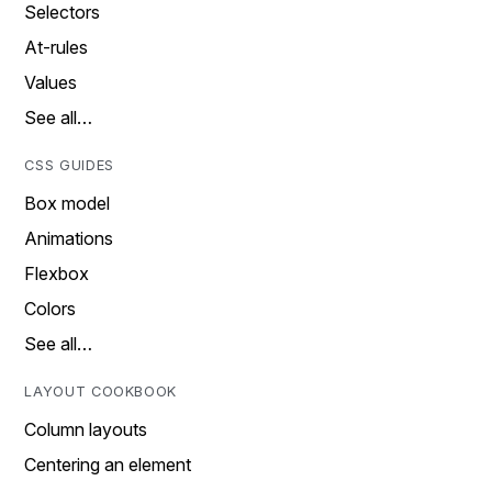
Selectors
At-rules
Values
See all…
CSS GUIDES
Box model
Animations
Flexbox
Colors
See all…
LAYOUT COOKBOOK
Column layouts
Centering an element