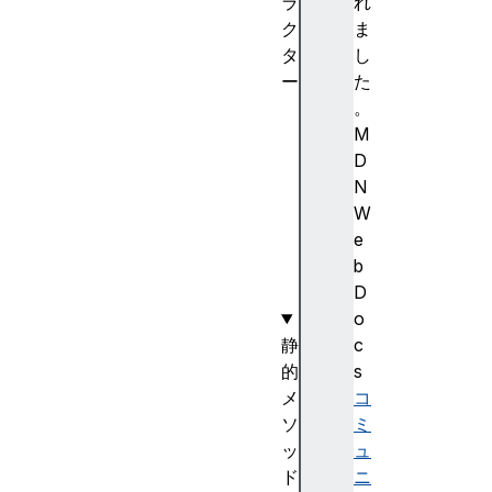
ラ
れ
ク
ま
タ
し
ー
た
N
。
u
M
m
D
b
N
e
W
r
e
(
b
)
D
o
静
c
的
s
メ
コ
ソ
ミ
ッ
ュ
ド
ニ