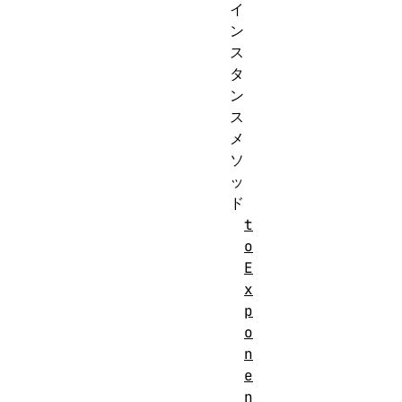
イ
ン
ス
タ
ン
ス
メ
ソ
ッ
ド
t
o
E
x
p
o
n
e
n