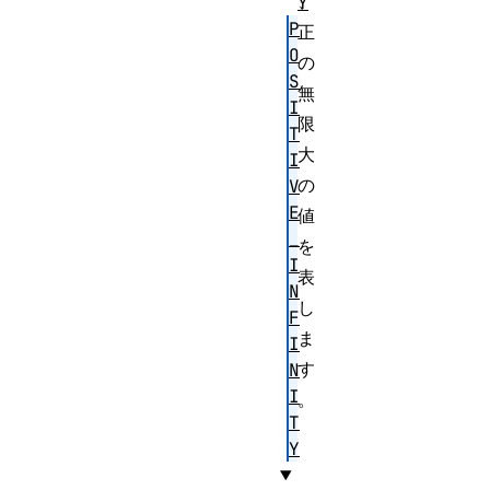
、
Y
P
正
O
の
S
無
I
限
T
大
I
の
V
E
値
_
を
I
表
N
し
F
ま
I
す
N
I
。
T
Y