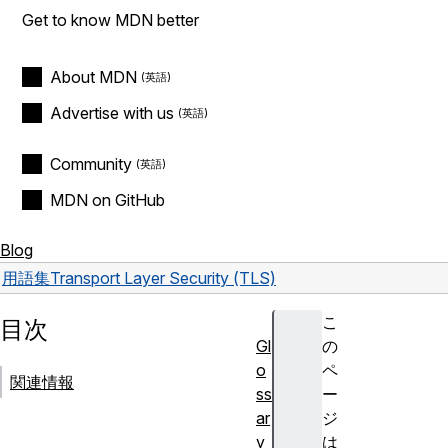
Get to know MDN better
About MDN
Advertise with us
Community
MDN on GitHub
Blog
用語集
Transport Layer Security (TLS)
こ
目次
Gl
の
o
ペ
関連情報
ss
ー
ar
ジ
y
は