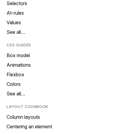
Selectors
At-rules
Values
See all…
CSS GUIDES
Box model
Animations
Flexbox
Colors
See all…
LAYOUT COOKBOOK
Column layouts
Centering an element