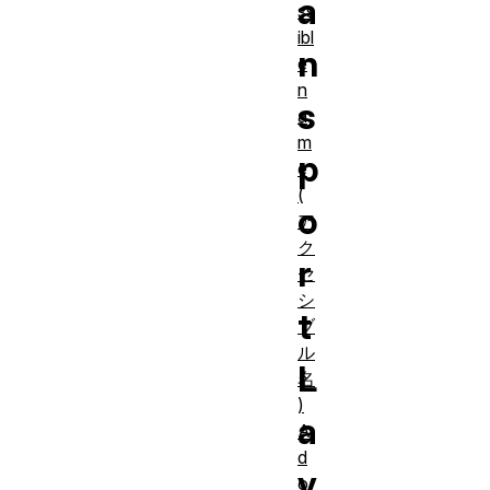
a
ss
ibl
n
e
n
s
a
m
p
e
(
o
ア
ク
r
セ
シ
t
ブ
ル
L
名
)
a
A
d
y
o