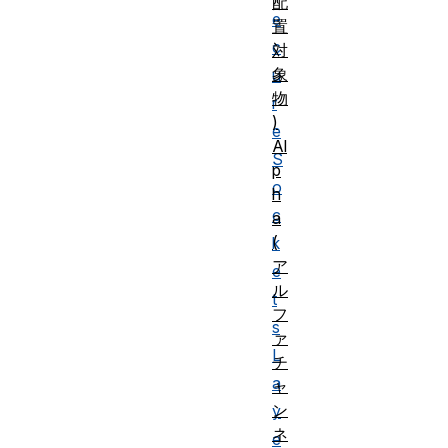
配
e
置
c
対
象
u
物
r
)
e
Al
S
p
o
h
c
a
(
k
ア
e
ル
t
フ
s
ァ
L
チ
a
ャ
ン
y
ネ
e