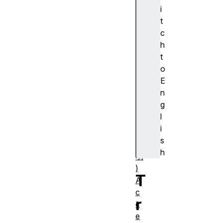
cr
i
ip
t
ti
c
o
h
n
t
(
o
ア
E
ク
n
セ
g
シ
l
ブ
i
ル
s
説
h
明
)
T
A
c
r
c
e