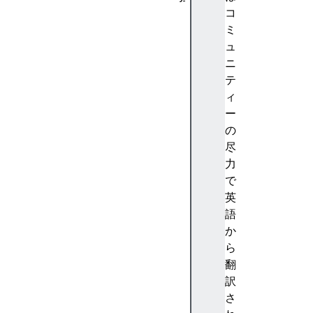
A
コ
b
ミ
st
ュ
ra
ニ
ct
テ
io
ィ
n
ー
(
の
抽
尽
象
力
化
で
)
英
A
語
c
か
c
ら
e
翻
nt
訳
(
さ