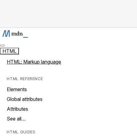
HTML
HTML: Markup language
HTML REFERENCE
Elements
Global attributes
Attributes
See all…
HTML GUIDES