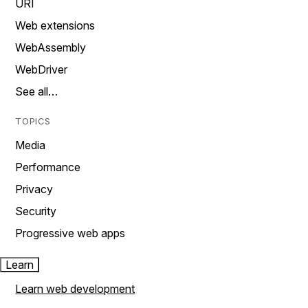
URI
Web extensions
WebAssembly
WebDriver
See all…
TOPICS
Media
Performance
Privacy
Security
Progressive web apps
Learn
Learn web development