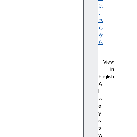
ビ
は
リ
こ
テ
ち
ィ
ら
ツ
か
リ
ら
ー
。
)
View
A
in
c
English
c
A
e
l
ss
w
ibl
a
e
y
d
s
e
s
s
w