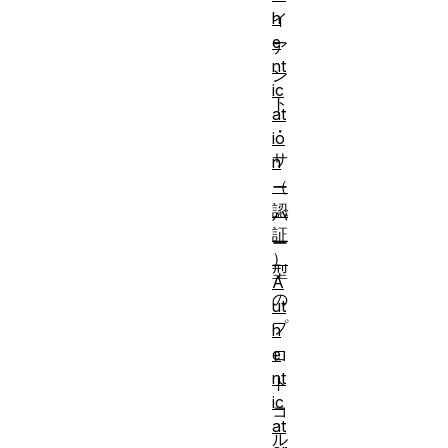
h
イ
e
ア
nt
ン
ic
ト
at
・
io
サ
n
（
ー
認
バ
証
ー
）
型
A
の
ut
プ
h
e
ロ
nt
ト
ic
コ
at
ル