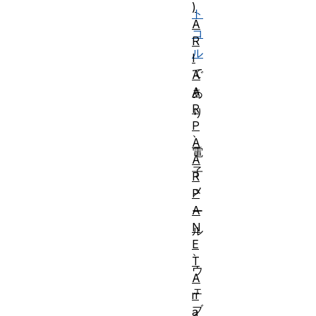
)
ト
A
コ
R
ル
I
で
A
A
あ
R
り
P
、
A
電
A
子
R
メ
P
A
ー
N
ル
E
、
T
ウ
A
ェ
rr
ブ
a