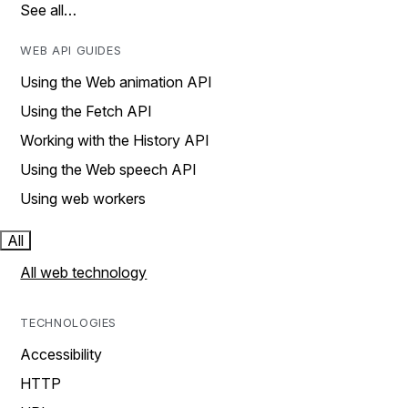
See all…
WEB API GUIDES
Using the Web animation API
Using the Fetch API
Working with the History API
Using the Web speech API
Using web workers
All
All web technology
TECHNOLOGIES
Accessibility
HTTP