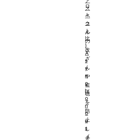
ア
ロ
ス
ト
ペ
ク
コ
ト
ル
比
の
)
改
A
ざ
s
ん
y
n
や
c
盗
hr
聴
o
を
n
防
o
止
u
s
し
（
ま