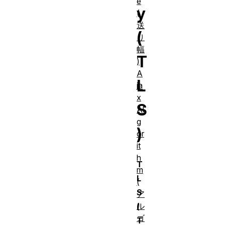
e
y
(
送
(
り
幅
T
)
A
L
ja
x
S
Al
g
)
or
it
h
T
m
L
(
S
ア
ル
(
ゴ
T