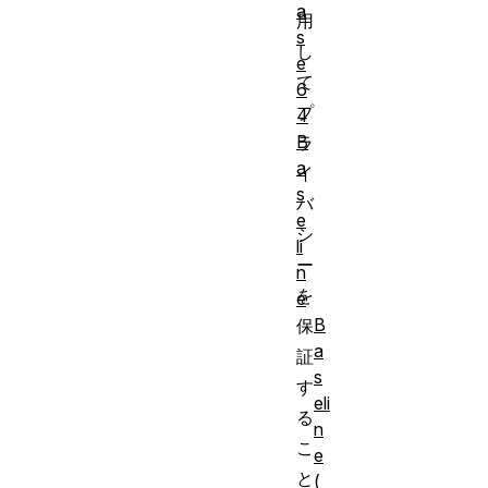
a
用
s
し
e
て
6
プ
4
B
ラ
a
イ
s
バ
e
シ
li
ー
n
を
e
B
保
a
証
s
す
eli
る
n
こ
e
と
(