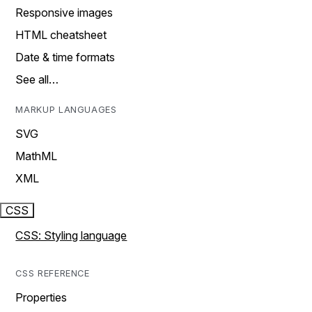
Responsive images
HTML cheatsheet
Date & time formats
See all…
MARKUP LANGUAGES
SVG
MathML
XML
CSS
CSS: Styling language
CSS REFERENCE
Properties