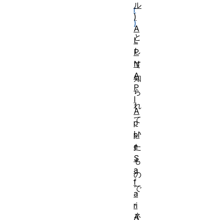
ル
r
)
)
A
と
L
し
P
N
て
A
知
P
ら
I
れ
A
て
p
い
pl
e
た
S
も
a
の
f
で
a
、
ri
ネ
A