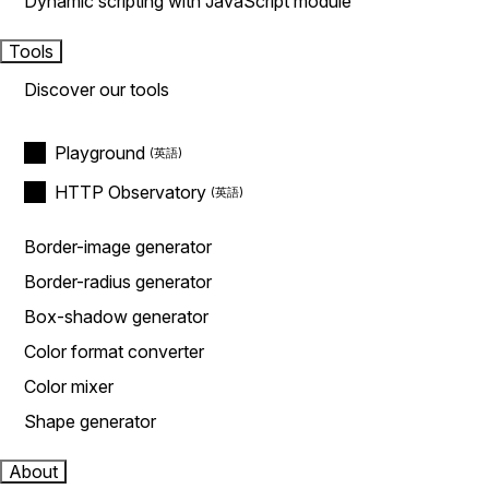
Dynamic scripting with JavaScript module
Tools
Discover our tools
Playground
HTTP Observatory
Border-image generator
Border-radius generator
Box-shadow generator
Color format converter
Color mixer
Shape generator
About