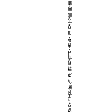
非
す
同
。
期
S
）
S
A
T
L
A
と
G
T
A
L
ttr
S
ib
は
ut
e
ど
(
ち
属
ら
性
も
)
ク
A
ラ
ut