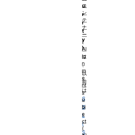
コ
u
ン
r
テ
i
ナ
t
ー
y
)
)
Al
ig
は
n
、
m
以
e
前
nt
は
s
S
u
bj
S
e
L
ct
(
(
S