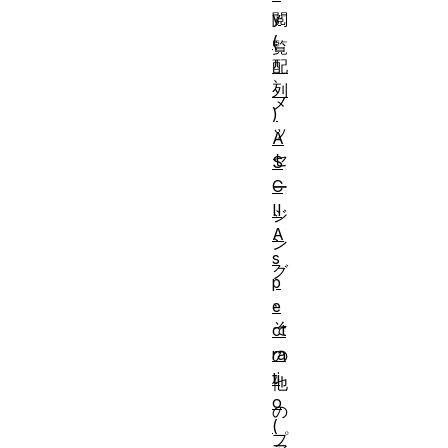
y
閲
(
覧
配
、
列
メ
)
ッ
A
セ
S
C
ー
II
ジ
A
ン
s
グ
p
、
e
そ
ct
ra
の
ti
他
o
の
(
プ