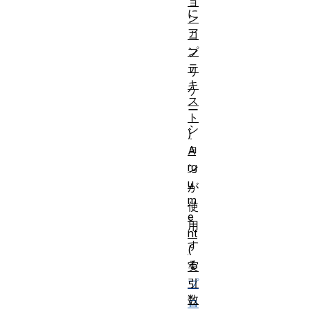
ョ
に
ン
ア
コ
ン
プ
テ
リ
キ
ケ
ス
ー
ト
シ
)
ョ
A
rg
ン
u
が
m
使
e
用
nt
す
(
る
実
引
プ
数
ロ