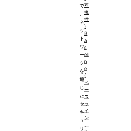
互
で
換
、
性
ネ
)
ッ
B
ト
a
ワ
s
eli
ー
n
ク
e
を
(
通
ベ
じ
ー
た
ス
ラ
セ
イ
キ
ン
ュ
、
リ