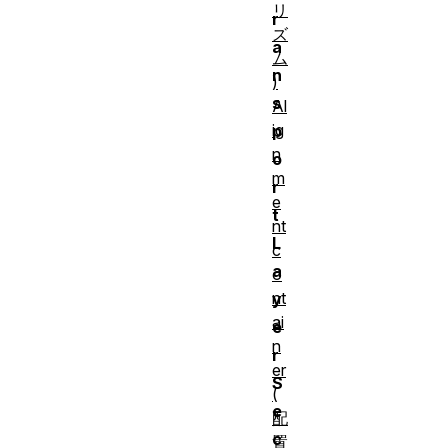
リ
r
ズ
a
ム
n
)
s
Al
ig
p
n
o
m
r
e
t
nt
L
c
a
o
nt
y
ai
e
n
r
er
S
(
e
配
c
置