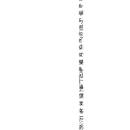
p
ッ
pli
ト
c
ワ
at
ー
io
ク
n
上
C
o
で
nt
安
e
全
xt
に
(
通
ア
信
プ
リ
す
ケ
る
ー
た
シ
め