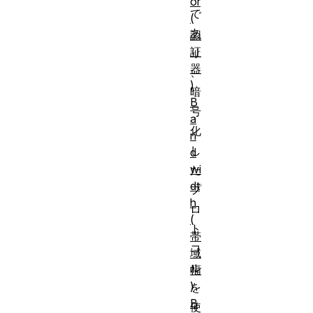
or
で
(
あ
認
証
り
器
、
)
暗
B
号
a
化
n
し
d
wi
た
dt
プ
h
ロ
(
ト
帯
コ
域
ル
幅
)
を
B
使