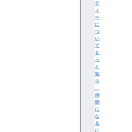
テ
テ
ィ
ィ
)
ー
A
に
c
つ
c
い
e
て
ss
も
ibi
っ
lit
と
y
知
tr
り
e
、
e
仲
(
間
ア
に
ク
な
セ
る
シ
に