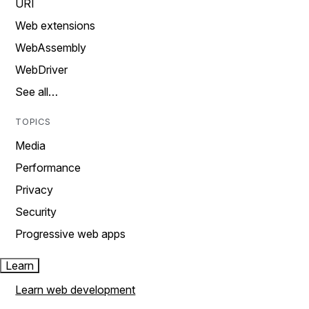
URI
Web extensions
WebAssembly
WebDriver
See all…
TOPICS
Media
Performance
Privacy
Security
Progressive web apps
Learn
Learn web development