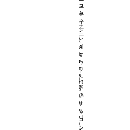
コ
ン
ン
ラ
テ
イ
ナ
ン
ー
レ
)
イ
Al
ig
ア
n
ウ
m
ト
e
に
nt
関
s
係
u
bj
す
e
る
ct
コ
(
ン