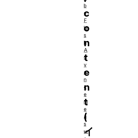
b
c
e
F
o
la
s
n
h
A
t
d
v
e
a
n
n
c
e
t
m
e
(
a
s
イ
ur