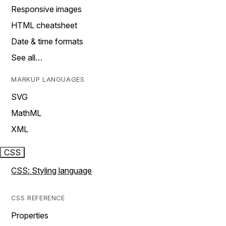
Responsive images
HTML cheatsheet
Date & time formats
See all…
MARKUP LANGUAGES
SVG
MathML
XML
CSS
CSS: Styling language
CSS REFERENCE
Properties