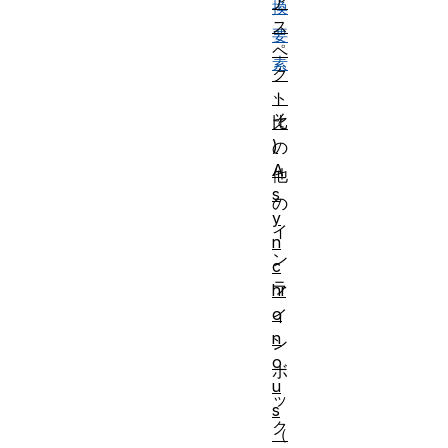
ア
換
ス
要
ペ
素
ク
、
ト
そ
比
)
の
A
他
s
の
y
イ
n
ン
c
ラ
hr
o
イ
n
ン
o
ボ
u
ッ
s
ク
（