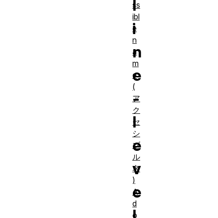
l
ss
ibl
i
e
n
n
a
m
e
e
(
-
ア
ク
l
セ
シ
e
ブ
ル
v
名
)
e
A
d
l
o