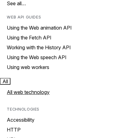
See all…
WEB API GUIDES
Using the Web animation API
Using the Fetch API
Working with the History API
Using the Web speech API
Using web workers
All
All web technology
TECHNOLOGIES
Accessibility
HTTP