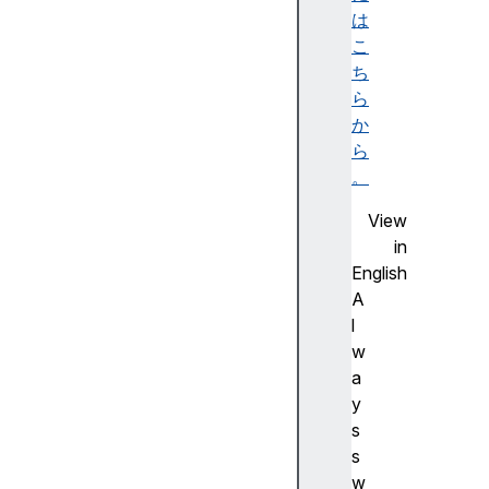
ビ
は
リ
こ
テ
ち
ィ
ら
ツ
か
リ
ら
ー
。
)
View
A
in
c
English
c
A
e
l
ss
w
ibl
a
e
y
d
s
e
s
s
w