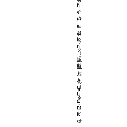
ク
h
ス
e
の
nt
ic
ス
at
タ
io
ッ
n
ク
（
に
認
断
証
）
片
A
化
ut
す
h
る
e
こ
nt
と
ic
at
で