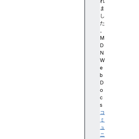
強
れ
調
ま
色
し
)
た
A
。
c
M
c
D
e
N
ss
W
ibi
e
lit
b
y
D
(
o
ア
c
ク
s
セ
コ
シ
ミ
ビ
ュ
リ
ニ