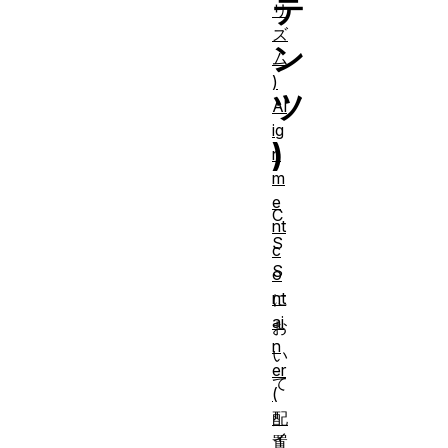
テ
リ
ズ
ン
ム
)
ツ
Al
ig
)
n
m
e
C
nt
S
c
S
o
nt
に
ai
お
n
い
er
て
(
、
配
イ
置