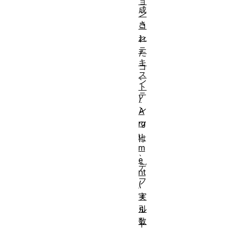
ョ
成
ン
さ
コ
ン
れ
テ
た
キ
コ
ス
ン
ト
テ
)
ン
A
rg
ツ
u
は
m
、
e
デ
nt
フ
(
ォ
実
引
ル
数
ト