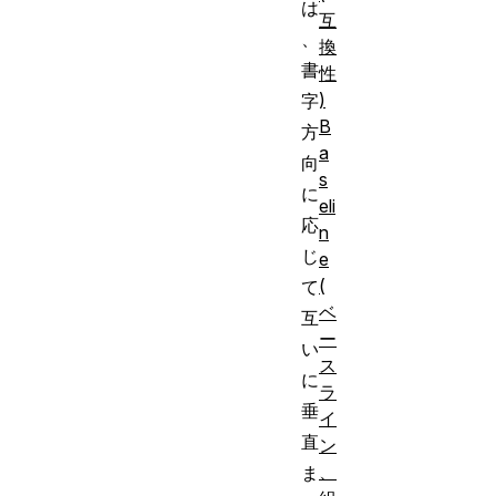
は
互
、
換
書
性
)
字
B
方
a
向
s
に
eli
応
n
じ
e
(
て
ベ
互
ー
い
ス
に
ラ
垂
イ
直
ン
、
ま