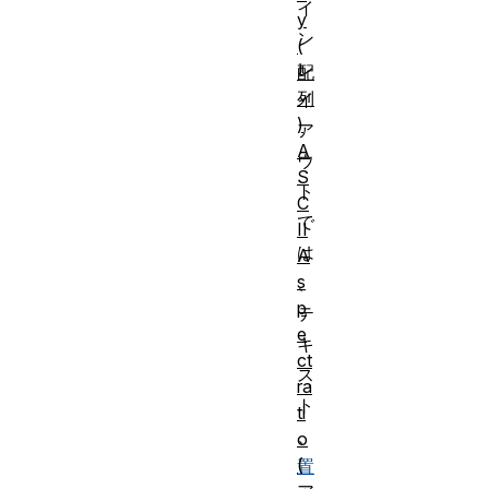
イ
y
ン
(
レ
配
列
イ
)
ア
A
ウ
S
ト
C
で
II
は
A
s
、
p
テ
e
キ
ct
ス
ra
ト
ti
、
o
(
置