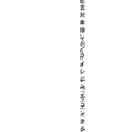
配
テ
置
ン
対
象
ツ
物
は
)
イ
Al
ン
p
ラ
h
イ
a
(
ン
ア
レ
ル
ベ
フ
ル
ァ
コ
チ
ン
ャ
ン
テ
ネ
ン