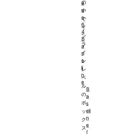
の
a
s
中
e
で
6
イ
4
ン
B
ラ
a
イ
s
e
ン
li
レ
n
ベ
e
ル
B
の
a
ボ
s
eli
ッ
n
ク
e
ス
(