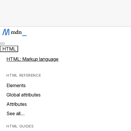
HTML
HTML: Markup language
HTML REFERENCE
Elements
Global attributes
Attributes
See all…
HTML GUIDES