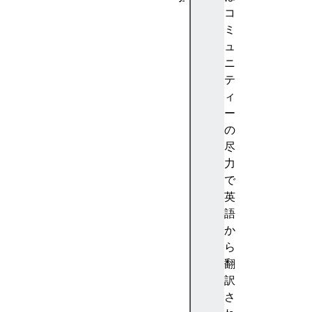
A
コ
b
ミ
st
ュ
ra
ニ
ct
テ
io
ィ
n
ー
(
の
抽
尽
象
力
化
で
)
英
A
語
c
か
c
ら
e
翻
nt
訳
(
さ