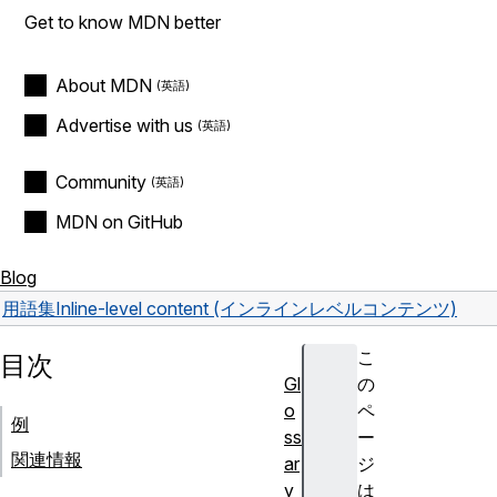
Get to know MDN better
About MDN
Advertise with us
Community
MDN on GitHub
Blog
用語集
Inline-level content (インラインレベルコンテンツ)
こ
目次
Gl
の
o
ペ
例
ss
ー
関連情報
ar
ジ
y
は