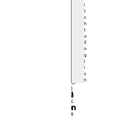
cr
i
ip
t
ti
c
o
h
n
t
(
o
ア
E
ク
n
セ
g
シ
l
ブ
i
ル
s
説
h
明
)
I
A
c
n
c
e