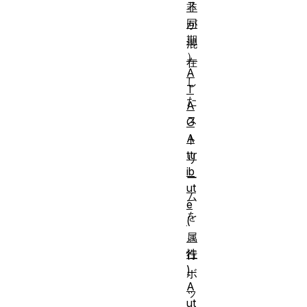
ス
非
同
が
期
混
）
在
A
し
T
た
A
ス
G
A
ト
ttr
リ
ib
ー
ut
ム
e
を
(
、
属
性
行
)
ボ
A
ッ
ut