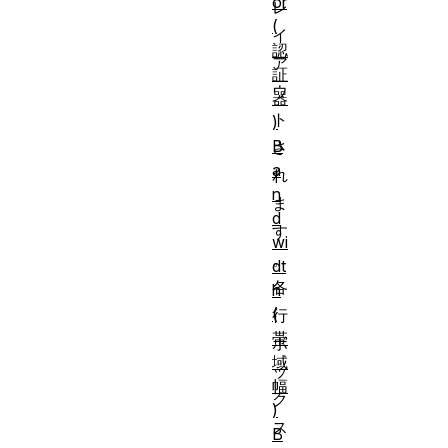
or
レ
(
イ
認
ア
証
ウ
器
ト
)
B
さ
a
れ
n
ま
d
す
wi
。
dt
各
h
(
行
帯
ボ
域
ッ
幅
ク
)
ス
B