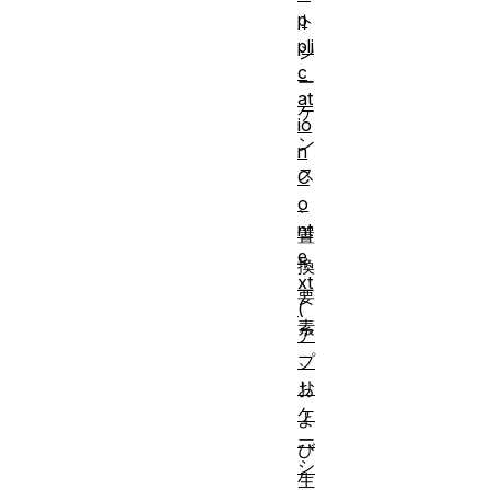
p
ト
pli
シ
c
ー
at
ケ
io
ン
n
ス
C
o
、
nt
置
e
換
xt
要
(
素
ア
、
プ
リ
お
ケ
よ
ー
び
シ
生