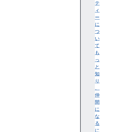
テ
テ
ィ
ィ
)
ー
A
に
c
つ
c
い
e
て
ss
も
ibi
っ
lit
と
y
知
tr
り
e
、
e
仲
(
間
ア
に
ク
な
セ
る
シ
に