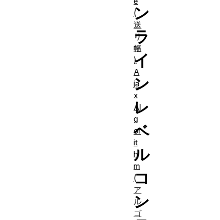
e
ン
(
送
ラ
り
幅
イ
)
A
ン
ja
x
レ
Al
g
ベ
or
it
ル
h
m
コ
(
ア
ン
ル
ゴ