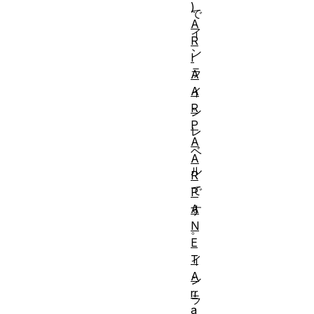
)
で
A
イ
R
ン
I
ラ
A
A
イ
R
ン
P
レ
A
ベ
A
ル
R
で
P
A
す
N
。
E
T
イ
A
ン
rr
ラ
a