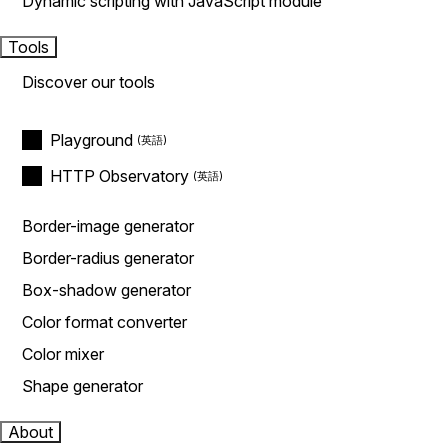
Dynamic scripting with JavaScript module
Tools
Discover our tools
Playground
HTTP Observatory
Border-image generator
Border-radius generator
Box-shadow generator
Color format converter
Color mixer
Shape generator
About