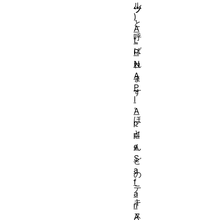
ル
ツ
)
と
A
呼
L
ば
P
N
れ
A
ま
P
す
I
。
A
ほ
p
と
pl
e
ん
S
ど
a
の
f
テ
a
キ
ri
ス
A