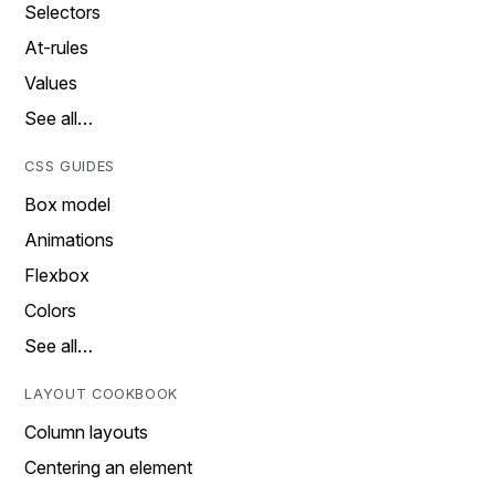
Selectors
At-rules
Values
See all…
CSS GUIDES
Box model
Animations
Flexbox
Colors
See all…
LAYOUT COOKBOOK
Column layouts
Centering an element