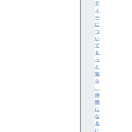
テ
テ
ィ
ィ
)
ー
A
に
c
つ
c
い
e
て
ss
も
ibi
っ
lit
と
y
知
tr
り
e
、
e
仲
(
間
ア
に
ク
な
セ
る
シ
に