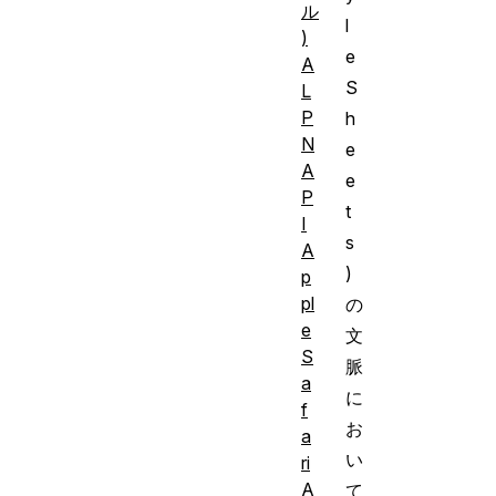
ル
l
)
e
A
S
L
P
h
N
e
A
e
P
t
I
s
A
)
p
pl
の
e
文
S
脈
a
に
f
お
a
い
ri
A
て