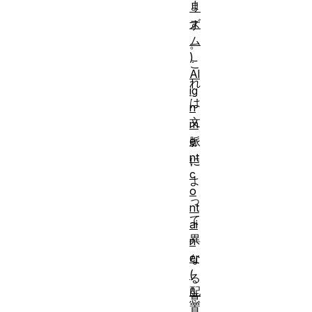
ま
リ
ズ
す
ム
。
)
こ
Al
れ
ig
は
n
文
m
e
脈
nt
に
c
よ
o
っ
nt
て
ai
異
n
er
な
(
る
配
意
置