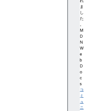
強
れ
調
ま
色
し
)
た
A
。
c
M
c
D
e
N
ss
W
ibi
e
lit
b
y
D
(
o
ア
c
ク
s
セ
コ
シ
ミ
ビ
ュ
リ
ニ