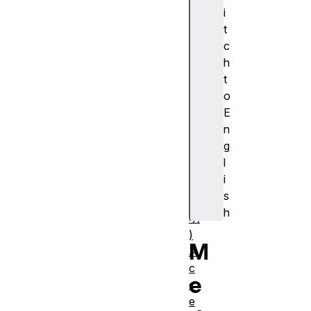
cr
i
ip
t
ti
c
o
h
n
t
(
o
ア
E
ク
n
セ
g
シ
l
ブ
i
ル
s
説
h
明
)
M
A
c
e
c
e