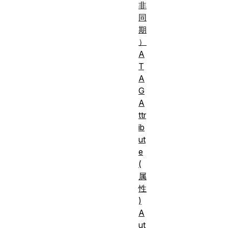
非
同
期
）
A
T
A
G
A
ttr
ib
ut
e
(
属
性
)
A
ut