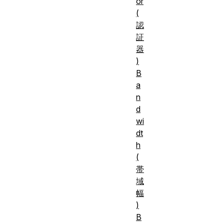
or
(
認
証
器
)
B
a
n
d
wi
dt
h
(
帯
域
幅
)
B