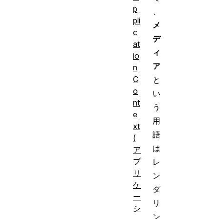
p
、
pli
メ
c
デ
at
ィ
io
ア
n
C
と
o
い
nt
う
e
用
xt
語
(
は
ア
プ
レ
リ
ン
ケ
ダ
ー
リ
シ
ン