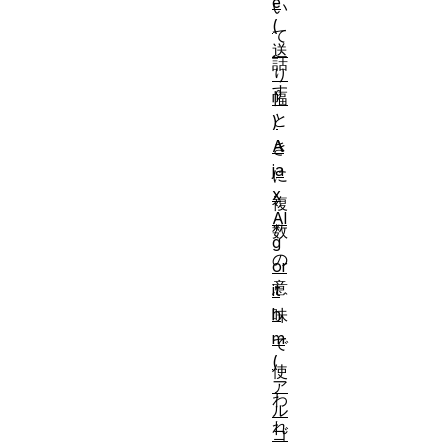
e
い
(
て
送
話
り
す
幅
と
)
A
き
ja
に
x
複
Al
数
g
の
or
意
it
h
味
m
で
(
使
ア
わ
ル
れ
ゴ