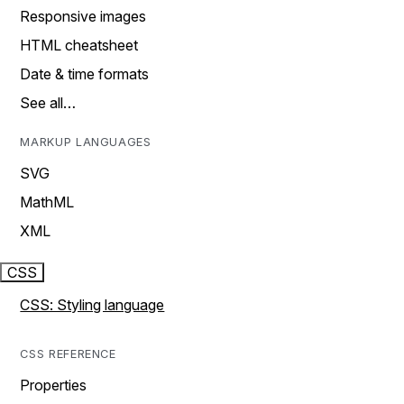
Responsive images
HTML cheatsheet
Date & time formats
See all…
MARKUP LANGUAGES
SVG
MathML
XML
CSS
CSS: Styling language
CSS REFERENCE
Properties