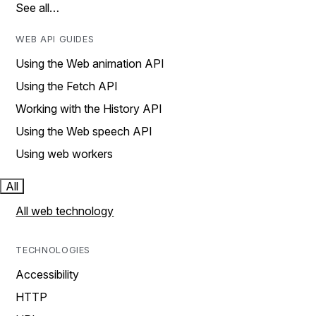
See all…
WEB API GUIDES
Using the Web animation API
Using the Fetch API
Working with the History API
Using the Web speech API
Using web workers
All
All web technology
TECHNOLOGIES
Accessibility
HTTP