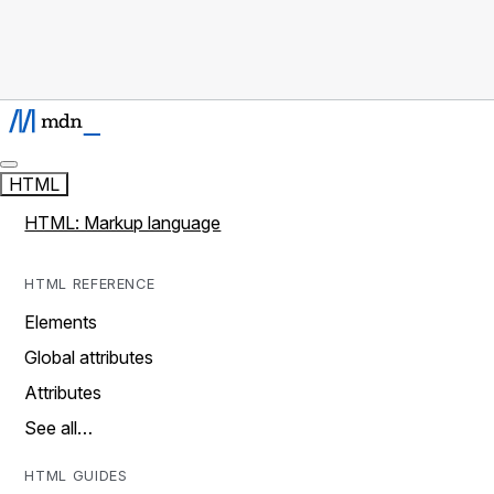
HTML
HTML: Markup language
HTML REFERENCE
Elements
Global attributes
Attributes
See all…
HTML GUIDES