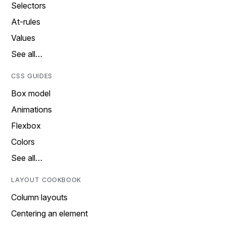
Selectors
At-rules
Values
See all…
CSS GUIDES
Box model
Animations
Flexbox
Colors
See all…
LAYOUT COOKBOOK
Column layouts
Centering an element