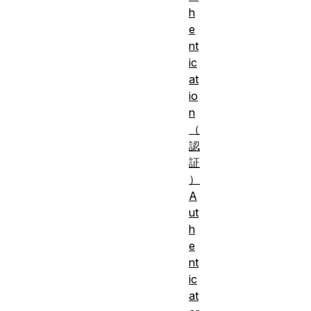
h
e
nt
ic
at
io
n
（
認
証
）
A
ut
h
e
nt
ic
at