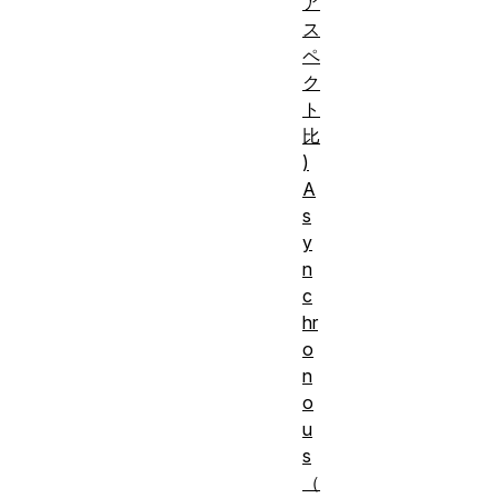
ア
ス
ペ
ク
ト
比
)
A
s
y
n
c
hr
o
n
o
u
s
（