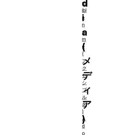
d
ss
ibl
i
e
n
a
a
m
(
e
(
メ
ア
ク
デ
セ
シ
ィ
ブ
ル
ア
名
)
)
A
d
o