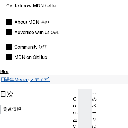
Get to know MDN better
About MDN
Advertise with us
Community
MDN on GitHub
Blog
用語集
Media (メディア)
こ
目次
Gl
の
o
ペ
関連情報
ss
ー
ar
ジ
y
は