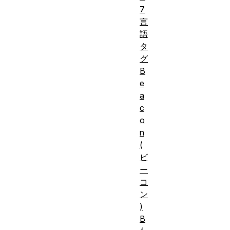
7
言
語
タ
グ
B
e
a
c
o
n
(
ビ
ー
コ
ン
)
B