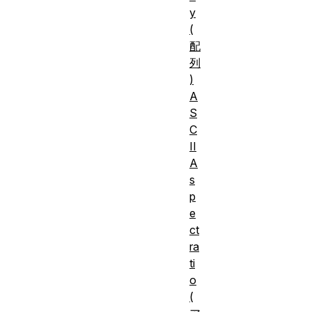
y
(
配
列
)
A
S
C
II
A
s
p
e
ct
ra
ti
o
(