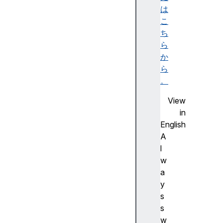
ビ
は
リ
こ
テ
ち
ィ
ら
ツ
か
リ
ら
ー
。
)
View
A
in
c
English
c
A
e
l
ss
w
ibl
a
e
y
d
s
e
s
s
w