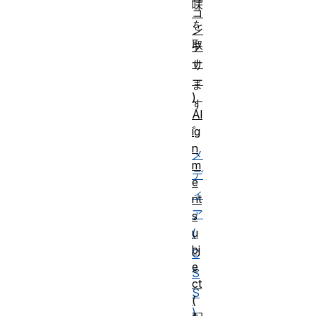
味
コ
を
ン
取
テ
ナ
り
ー
ま
)
す
Al
。
ig
n
メ
m
デ
e
ィ
nt
ア
s
u
(
bj
C
e
S
ct
S
(
)