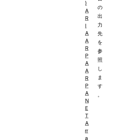
)
の
A
出
R
力
I
A
先
A
を
R
参
P
照
A
し
A
ま
R
P
す
A
。
N
E
T
A
rr
a