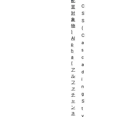
配
C
置
対
S
象
S
物
(
)
C
Al
a
p
s
h
a
c
(
a
ア
d
ル
i
フ
n
ァ
g
チ
ャ
S
ン
t
ネ
y