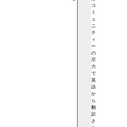
A
コ
b
ミ
st
ュ
ra
ニ
ct
テ
io
ィ
n
ー
(
の
抽
尽
象
力
化
で
)
英
A
語
c
か
c
ら
e
翻
nt
訳
(
さ