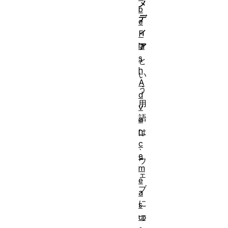
メ
b
デ
e
ィ
F
la
ア
s
と
h
い
A
う
d
用
v
語
a
n
は
c
、
e
ウ
m
ェ
e
ブ
a
に
s
ur
つ