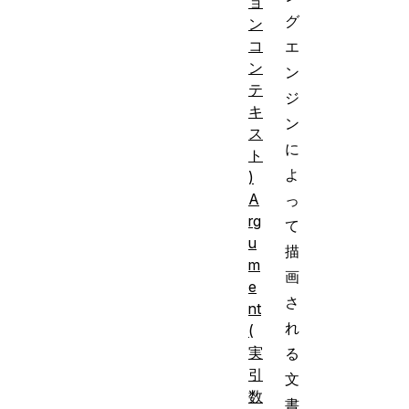
ョ
グ
ン
コ
エ
ン
ン
テ
ジ
キ
ン
ス
に
ト
よ
)
A
っ
rg
て
u
描
m
画
e
さ
nt
れ
(
実
る
引
文
数
書