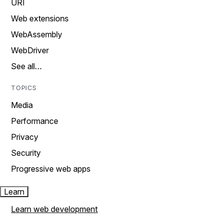
URI
Web extensions
WebAssembly
WebDriver
See all…
TOPICS
Media
Performance
Privacy
Security
Progressive web apps
Learn
Learn web development