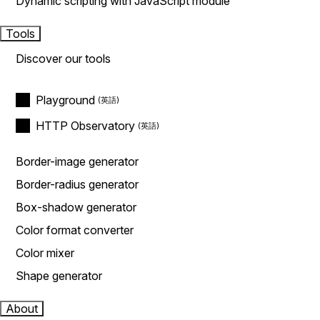
Dynamic scripting with JavaScript module
Tools
Discover our tools
Playground
HTTP Observatory
Border-image generator
Border-radius generator
Box-shadow generator
Color format converter
Color mixer
Shape generator
About