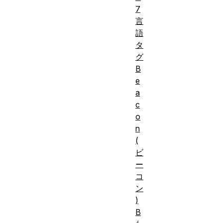
7
言
語
タ
グ
B
e
a
c
o
n
(
ビ
ー
コ
ン
)
B