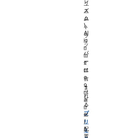
ジ
リ
ェ
ズ
ム
ク
)
ト
Al
ラ
ig
ッ
n
パ
m
ー
e
nt
に
c
含
o
ま
nt
れ
ai
る
n
プ
er
(
リ
配
ミ
置