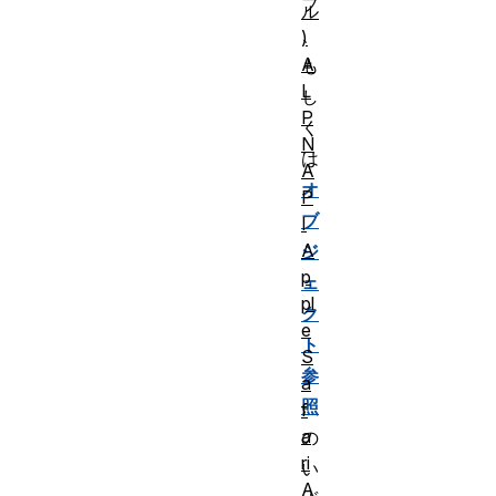
ブ
ル
、
)
A
も
L
し
P
く
N
は
A
オ
P
ブ
I
A
ジ
p
ェ
pl
ク
e
ト
S
参
a
照
f
a
の
ri
い
A