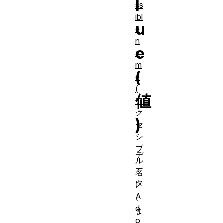
l
ss
ibl
u
e
n
e
a
m
(
e
(
値
ア
ク
)
セ
シ
ブ
デ
ル
ー
名
タ
)
A
、
d
ま
o