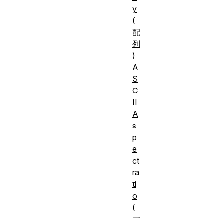
y
(
配
列
)
A
S
C
II
A
s
p
e
ct
ra
ti
o
(