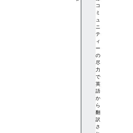
A
コ
b
ミ
st
ュ
ra
ニ
ct
テ
io
ィ
n
ー
(
の
抽
尽
象
力
化
で
)
英
A
語
c
か
c
ら
e
翻
nt
訳
(
さ