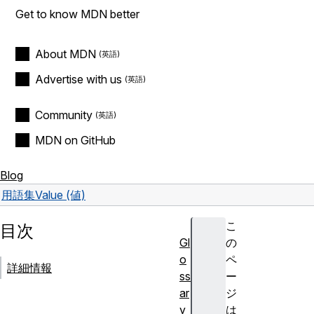
Get to know MDN better
About MDN
Advertise with us
Community
MDN on GitHub
Blog
用語集
Value (値)
こ
目次
Gl
の
o
ペ
詳細情報
ss
ー
ar
ジ
y
は