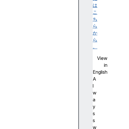
ビ
は
リ
こ
テ
ち
ィ
ら
ツ
か
リ
ら
ー
。
)
View
A
in
c
English
c
A
e
l
ss
w
ibl
a
e
y
d
s
e
s
s
w