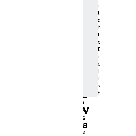
cr
i
ip
t
ti
c
o
h
n
t
(
o
ア
E
ク
n
セ
g
シ
l
ブ
i
ル
s
説
h
明
)
V
A
c
a
c
e