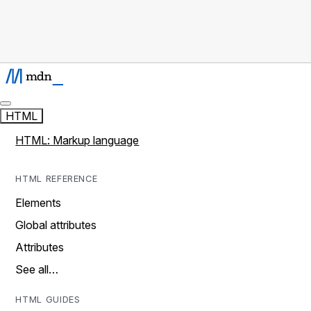
HTML
HTML: Markup language
HTML REFERENCE
Elements
Global attributes
Attributes
See all…
HTML GUIDES