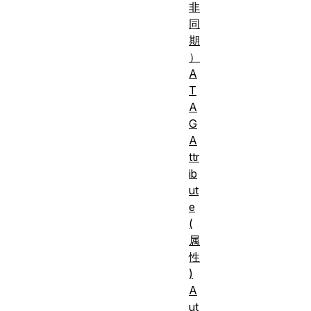
非
同
期
）
A
T
A
G
A
ttr
ib
ut
e
(
属
性
)
A
ut