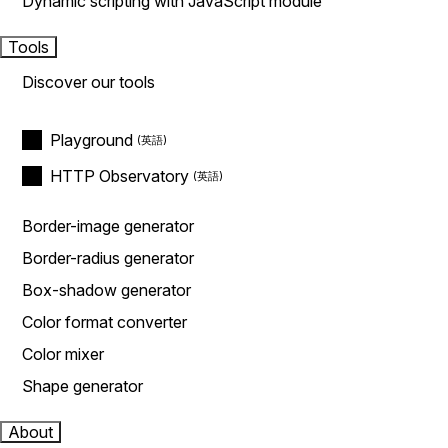
Dynamic scripting with JavaScript module
Tools
Discover our tools
Playground
HTTP Observatory
Border-image generator
Border-radius generator
Box-shadow generator
Color format converter
Color mixer
Shape generator
About