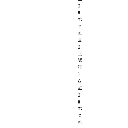
h
e
nt
ic
at
io
n
（
認
証
）
A
ut
h
e
nt
ic
at