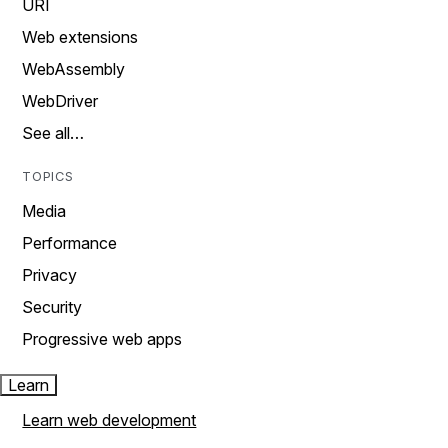
URI
Web extensions
WebAssembly
WebDriver
See all…
TOPICS
Media
Performance
Privacy
Security
Progressive web apps
Learn
Learn web development