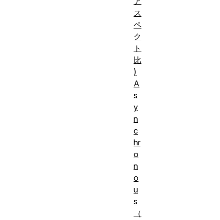
ア
ス
ペ
ク
ト
比
)
A
s
y
n
c
hr
o
n
o
u
s
（