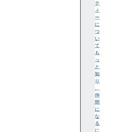
テ
テ
ィ
ィ
)
ー
A
に
c
つ
c
い
e
て
ss
も
ibi
っ
lit
と
y
知
tr
り
e
、
e
仲
(
間
ア
に
ク
な
セ
る
シ
に