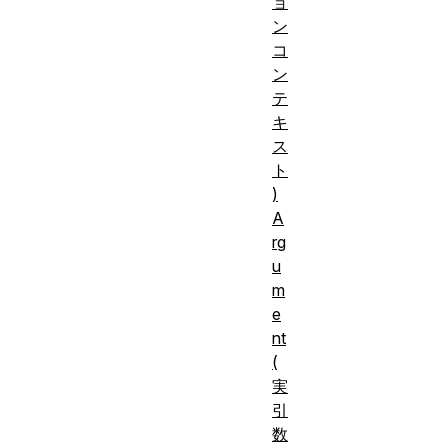
ョ
ン
コ
ン
テ
キ
ス
ト
)
A
rg
u
m
e
nt
(
実
引
数