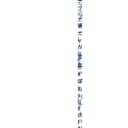
テ
コ
ィ
ン
ブ
テ
値
ナ
ー
で
)
す
Al
。
ig
変
n
数
m
や
e
nt
プ
s
ロ
u
パ
bj
テ
e
ィ
ct
の
(