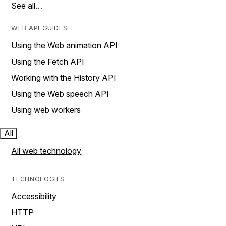
See all…
WEB API GUIDES
Using the Web animation API
Using the Fetch API
Working with the History API
Using the Web speech API
Using web workers
All
All web technology
TECHNOLOGIES
Accessibility
HTTP