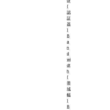
or
(
認
証
器
)
B
a
n
d
wi
dt
h
(
帯
域
幅
)
B