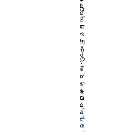
た
b
は
e
デ
F
ー
la
s
タ
h
周
A
り
d
の
v
オ
a
ブ
n
c
ジ
e
ェ
m
ク
e
ト
a
ラ
s
ッ
ur