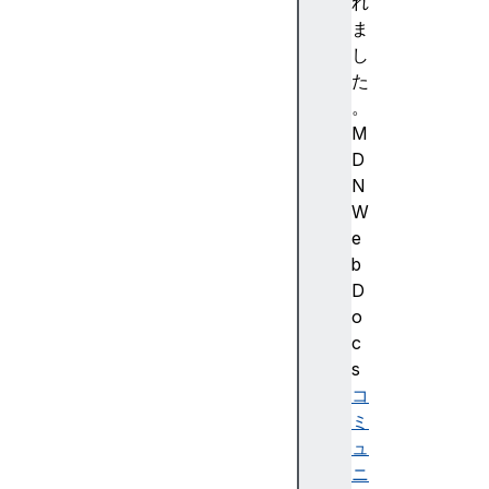
強
れ
調
ま
色
し
)
た
A
。
c
M
c
D
e
N
ss
W
ibi
e
lit
b
y
D
(
o
ア
c
ク
s
セ
コ
シ
ミ
ビ
ュ
リ
ニ