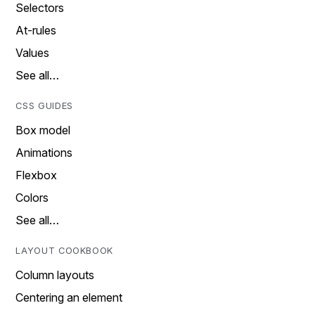
Selectors
At-rules
Values
See all…
CSS GUIDES
Box model
Animations
Flexbox
Colors
See all…
LAYOUT COOKBOOK
Column layouts
Centering an element