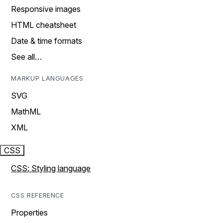
Responsive images
HTML cheatsheet
Date & time formats
See all…
MARKUP LANGUAGES
SVG
MathML
XML
CSS
CSS: Styling language
CSS REFERENCE
Properties