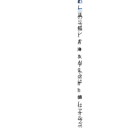
e
パ
(
ー
送
の
り
コ
幅
ン
)
テ
A
ja
キ
x
ス
Al
ト
g
で
or
は
it
、
h
m
値
(
は
ア
オ
ル
ブ
ゴ