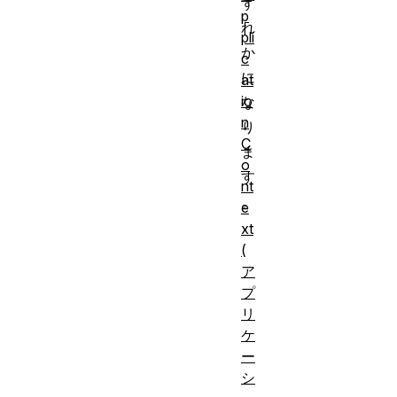
ず
p
れ
pli
か
c
に
at
io
な
n
り
C
ま
o
す
nt
。
e
xt
(
ア
プ
リ
ケ
ー
シ