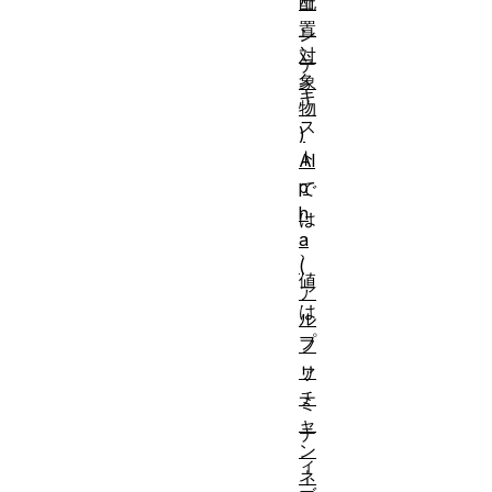
配
コ
置
ン
対
テ
象
キ
物
ス
)
ト
Al
p
で
h
は
a
、
(
値
ア
は
ル
プ
フ
ァ
リ
チ
ミ
ャ
テ
ン
ィ
ネ