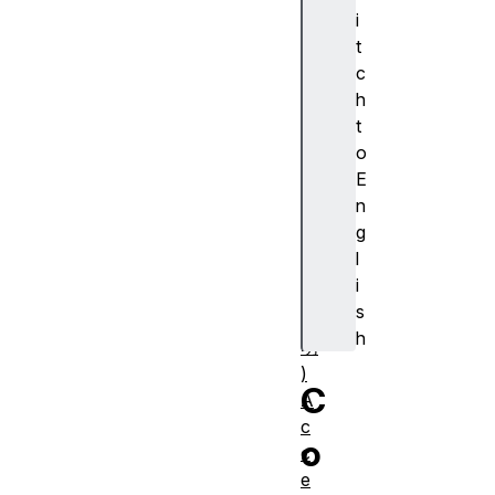
cr
i
ip
t
ti
c
o
h
n
t
(
o
ア
E
ク
n
セ
g
シ
l
ブ
i
ル
s
説
h
明
)
C
A
c
o
c
e