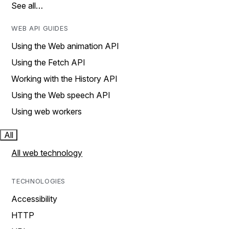
See all…
WEB API GUIDES
Using the Web animation API
Using the Fetch API
Working with the History API
Using the Web speech API
Using web workers
All
All web technology
TECHNOLOGIES
Accessibility
HTTP