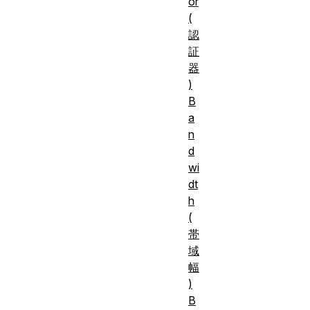
or
(
認
証
器
)
B
a
n
d
wi
dt
h
(
帯
域
幅
)
B