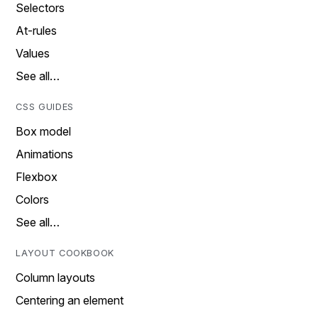
Selectors
At-rules
Values
See all…
CSS GUIDES
Box model
Animations
Flexbox
Colors
See all…
LAYOUT COOKBOOK
Column layouts
Centering an element