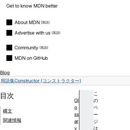
Get to know MDN better
About MDN
Advertise with us
Community
MDN on GitHub
Blog
用語集
Constructor (コンストラクター)
こ
目次
Gl
の
o
ペ
構文
ss
ー
関連情報
ar
ジ
y
は