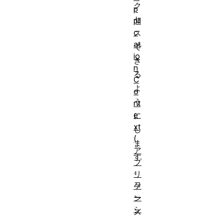
ク
p
セ
pli
c
ス
at
で
io
き
n
る
C
よ
o
う
nt
e
に
xt
し
(
ま
ア
す
プ
。
リ
コ
ケ
ー
ン
シ
ス