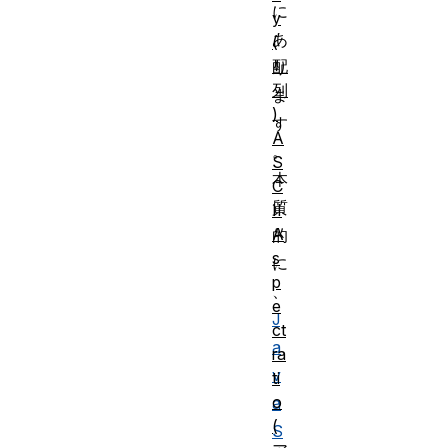
に
y
あ
(
配
り
列
ま
)
す
A
。
S
本
C
質
II
A
的
s
に
p
、
e
J
ct
a
ra
v
ti
o
a
(
S