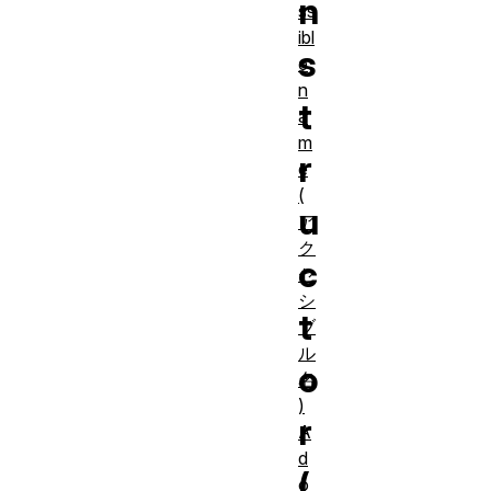
n
ss
ibl
s
e
n
t
a
m
r
e
(
u
ア
ク
c
セ
シ
t
ブ
ル
o
名
)
r
A
d
(
o