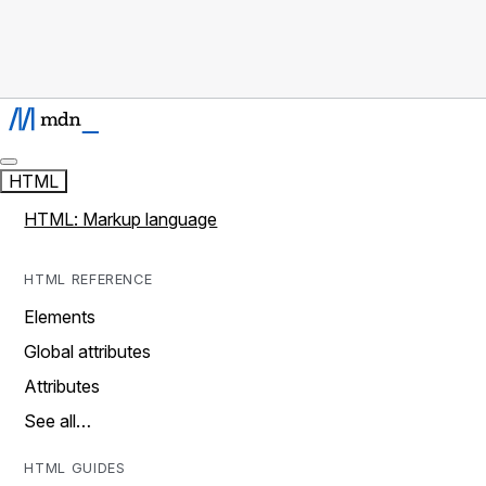
HTML
HTML: Markup language
HTML REFERENCE
Elements
Global attributes
Attributes
See all…
HTML GUIDES