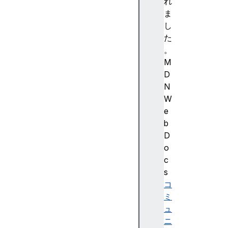
強
れ
調
ま
色
し
)
た
A
。
c
M
c
D
e
N
ss
W
ibi
e
lit
b
y
D
(
o
ア
c
ク
s
セ
コ
シ
ミ
ビ
ュ
リ
ニ