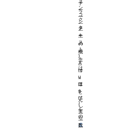
ョ
ト
ン
ラ
コ
ク
ン
タ
テ
キ
ー
ス
の
ト
概
)
念
A
は
rg
、
u
m
ほ
e
と
nt
ん
(
ど
実
の
引
オ
数