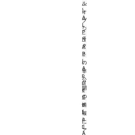
ル
、
)
オ
A
ブ
L
ジ
P
ェ
N
ク
A
P
ト
I
の
A
非
p
公
pl
開
e
の
S
a
情
f
報
a
に
ri
ア
A