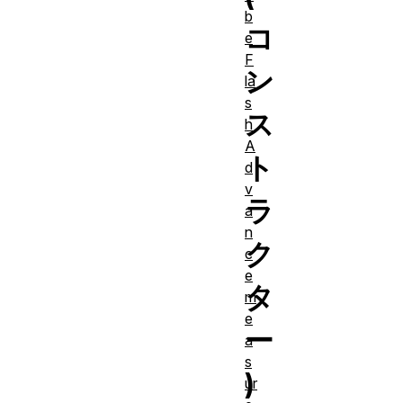
b
コ
e
F
ン
la
s
ス
h
A
ト
d
v
ラ
a
n
ク
c
e
タ
m
e
ー
a
s
)
ur