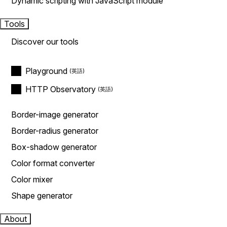
Dynamic scripting with JavaScript module
Tools
Discover our tools
Playground
HTTP Observatory
Border-image generator
Border-radius generator
Box-shadow generator
Color format converter
Color mixer
Shape generator
About