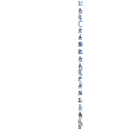
)
ブ
A
ジ
R
ェ
I
ク
A
ト
A
指
R
P
向
A
プ
A
ロ
R
グ
P
ラ
A
ミ
N
E
ン
T
グ
A
言
rr
語
a