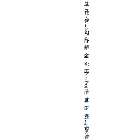
リ
ス
ズ
化
ム
さ
)
れ
Al
た
ig
特
n
m
定
e
の
nt
ク
c
ラ
o
ス
nt
オ
ai
n
ブ
er
ジ
(
ェ
配
ク
置