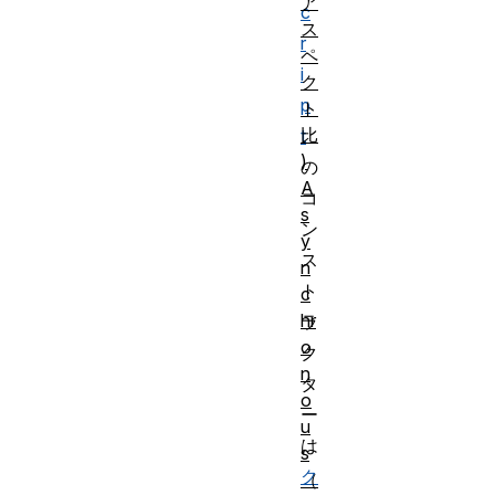
ア
c
ス
r
ペ
i
ク
p
ト
比
t
)
の
A
コ
s
ン
y
ス
n
ト
c
hr
ラ
o
ク
n
タ
o
ー
u
は
s
ク
（