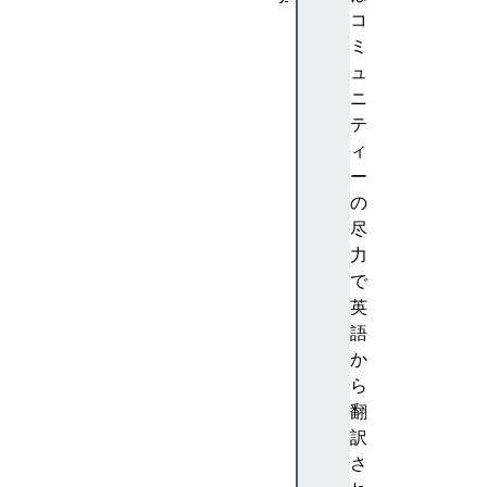
A
コ
b
ミ
st
ュ
ra
ニ
ct
テ
io
ィ
n
ー
(
の
抽
尽
象
力
化
で
)
英
A
語
c
か
c
ら
e
翻
nt
訳
(
さ