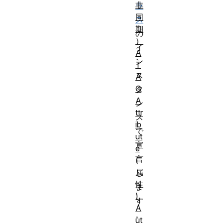
非
ラ
同
ス
期
の
）
イ
A
ン
T
ス
A
G
タ
A
ン
ttr
ス
ib
で
ut
宣
e
言
(
属
し
性
ま
)
す
A
。
ut