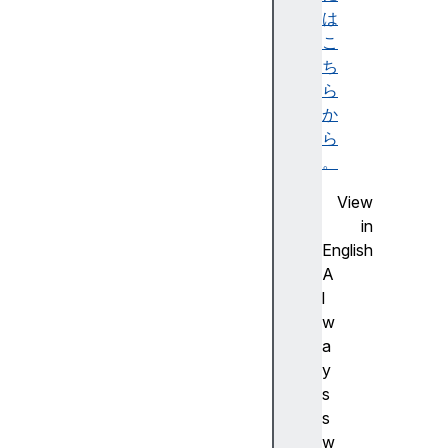
ビ
は
リ
こ
テ
ち
ィ
ら
ツ
か
リ
ら
ー
。
)
View
A
in
c
English
c
A
e
l
ss
w
ibl
a
e
y
d
s
e
s
s
w