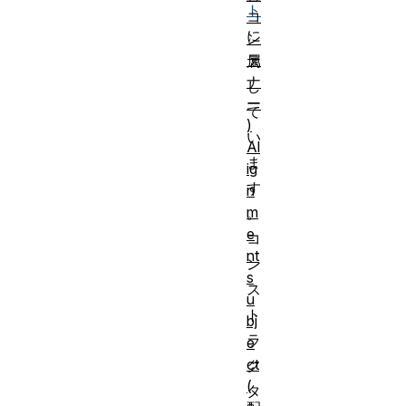
ト
コ
に
ン
テ
属
ナ
し
ー
て
)
い
Al
ま
ig
す
n
m
。
e
コ
nt
ン
s
ス
u
ト
bj
ラ
e
ct
ク
(
タ