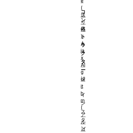
e
(
コ
送
ン
り
ス
幅
)
ト
A
ラ
ja
ク
x
タ
Al
ー
g
は
or
it
、
h
イ
m
ン
(
ス
ア
タ
ル
ン
ゴ