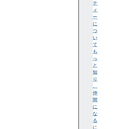
テ
テ
ィ
ィ
)
ー
A
に
c
つ
c
い
e
て
ss
も
ibi
っ
lit
と
y
知
tr
り
e
、
e
仲
(
間
ア
に
ク
な
セ
る
シ
に