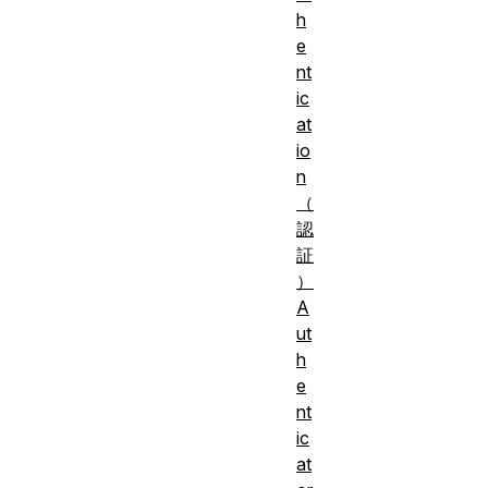
h
e
nt
ic
at
io
n
（
認
証
）
A
ut
h
e
nt
ic
at