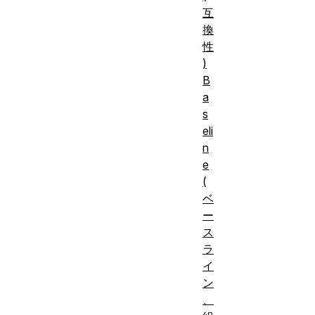
互
換
性
)
B
a
s
eli
n
e
(
ベ
ー
ス
ラ
イ
ン
、