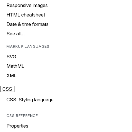
Responsive images
HTML cheatsheet
Date & time formats
See all…
MARKUP LANGUAGES
SVG
MathML
XML
CSS
CSS: Styling language
CSS REFERENCE
Properties