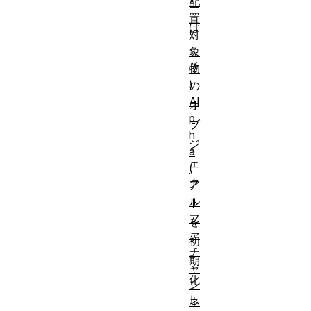
配
ー
置
は
対
、
象
そ
物
)
の
Al
オ
p
ブ
h
ジ
a
ェ
(
ク
ア
ル
ト
フ
を
ァ
初
チ
期
ャ
化
ン
し
ネ