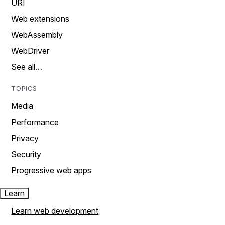
URI
Web extensions
WebAssembly
WebDriver
See all…
TOPICS
Media
Performance
Privacy
Security
Progressive web apps
Learn
Learn web development