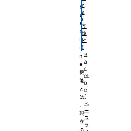
n
B
e
a
(
s
互
e
換
l
性
)
i
B
n
a
e
s
機
eli
能
n
と
e
(
は
ベ
、
ー
現
ス
在
ラ
の