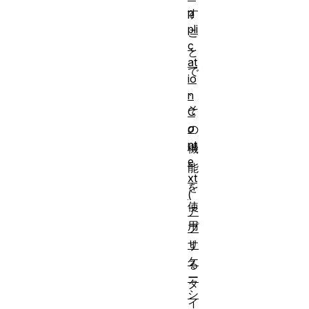
p
す
pli
こ
c
と
at
で
io
、
n
そ
C
o
の
nt
機
e
能
xt
を
(
使
ア
用
プ
リ
す
ケ
る
ー
タ
シ
イ