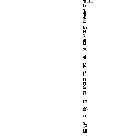
b
)
e
F
la
B
s
a
h
s
A
d
e
v
l
a
i
n
n
c
e
e
（
m
e
ベ
a
ー
s
ス
ur
ラ