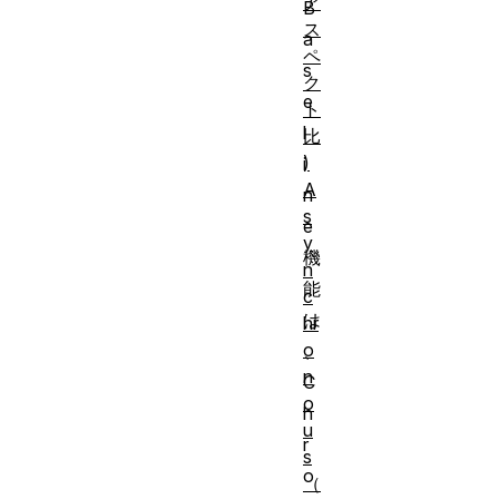
ア
B
ス
a
ペ
s
ク
e
ト
l
比
)
i
A
n
s
e
y
機
n
能
c
は
hr
o
、
n
C
o
h
u
r
s
o
（