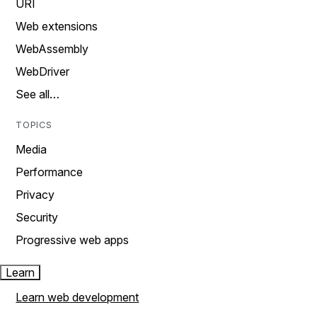
URI
Web extensions
WebAssembly
WebDriver
See all…
TOPICS
Media
Performance
Privacy
Security
Progressive web apps
Learn
Learn web development