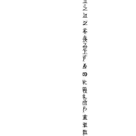
ョ
ミ
ン
ン
コ
ン
グ
テ
を
キ
決
ス
定
ト
す
)
る
A
rg
の
u
に
m
役
e
立
nt
ち
(
ま
実
引
す
数
。