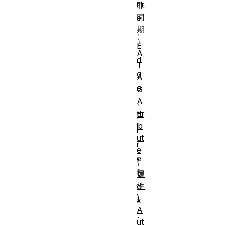
m
非
同
e
期
、
）
E
A
d
T
g
A
e
G
A
、
ttr
F
ib
i
ut
r
e
e
(
f
属
性
o
)
x
A
、
ut