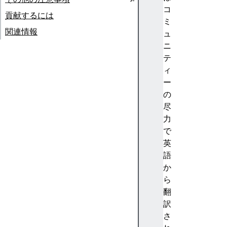
A
コ
貢献するには
b
ミ
関連情報
st
ュ
ra
ニ
ct
テ
io
ィ
n
ー
(
の
抽
尽
象
力
化
で
)
英
A
語
c
か
c
ら
e
翻
nt
訳
(
さ