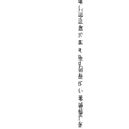
or
モ
(
バ
認
イ
証
ル
器
で
)
B
広
a
く
n
使
d
わ
wi
れ
dt
て
h
(
い
帯
る
域
有
幅
名
)
な
B