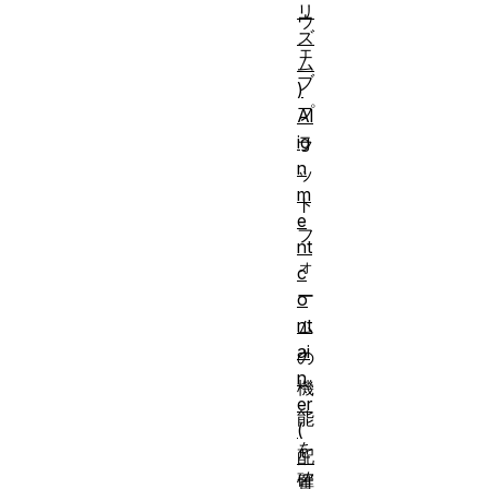
リ
ウ
ズ
ェ
ム
ブ
)
プ
Al
ig
ラ
n
ッ
m
ト
e
フ
nt
ォ
c
ー
o
nt
ム
ai
の
n
機
er
能
(
を
配
確
置