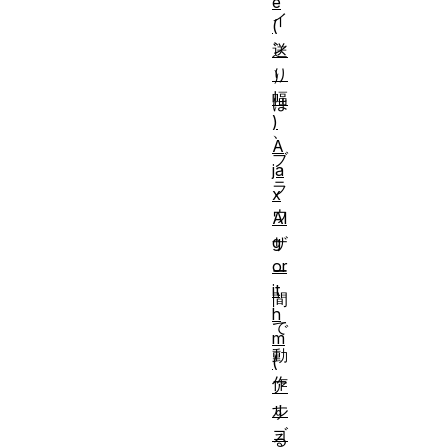
e
イ
(
ン
送
り
）
幅
は
)
、
A
ブ
ja
ラ
x
ウ
Al
g
ザ
or
ー
it
間
h
で
m
動
(
作
ア
ル
す
ゴ
る