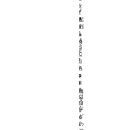
、
y
J
(
a
配
列
v
)
a
A
S
S
c
C
r
II
i
A
s
p
p
t
e
構
ct
文
ra
な
ti
ど
o
(
の