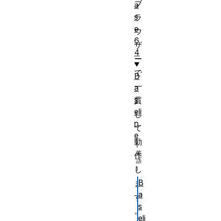
ブ
a
s
ラ
e
ウ
6
ザ
4
ー
で
B
一
a
s
貫
eli
し
n
て
e
動
作
し
B
ま
a
す
s
。
eli