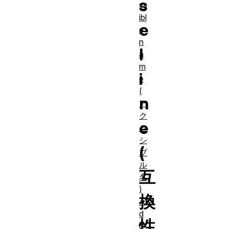
s
ss
ibl
e
e
n
l
a
m
i
e
(
n
ア
ク
e
セ
シ
(
ブ
ル
互
名
)
換
A
d
性
o