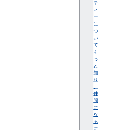
テ
テ
ィ
ィ
)
ー
A
に
c
つ
c
い
e
て
ss
も
ibi
っ
lit
と
y
知
tr
り
e
、
e
仲
(
間
ア
に
ク
な
セ
る
シ
に