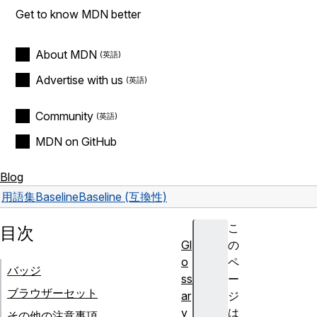
Get to know MDN better
About MDN
Advertise with us
Community
MDN on GitHub
Blog
用語集
Baseline
Baseline (互換性)
こ
目次
Gl
の
o
ペ
バッジ
ss
ー
ブラウザーセット
ar
ジ
y
は
その他の注意事項