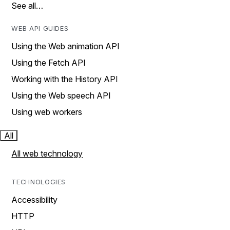
See all…
WEB API GUIDES
Using the Web animation API
Using the Fetch API
Working with the History API
Using the Web speech API
Using web workers
All
All web technology
TECHNOLOGIES
Accessibility
HTTP