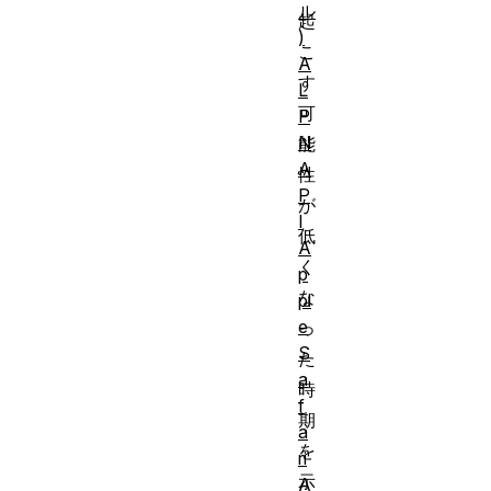
ル
起
)
こ
A
す
L
可
P
N
能
A
性
P
が
I
低
A
く
p
な
pl
e
っ
S
た
a
時
f
期
a
を
ri
示
A