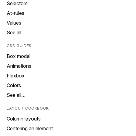
Selectors
At-rules
Values
See all…
CSS GUIDES
Box model
Animations
Flexbox
Colors
See all…
LAYOUT COOKBOOK
Column layouts
Centering an element