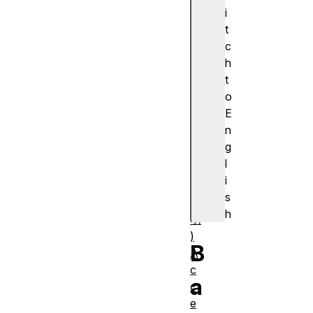
cr
i
ip
t
ti
c
o
h
n
t
(
o
ア
E
ク
n
セ
g
シ
l
ブ
i
ル
s
説
h
明
)
B
A
c
a
c
e