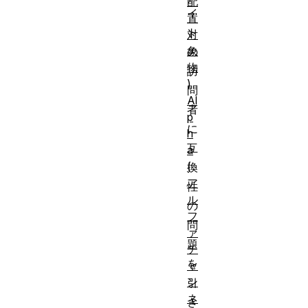
配
イ
置
ト
対
象
の
物
訪
)
問
Al
者
p
に
h
互
a
(
換
ア
性
ル
の
フ
問
ァ
題
チ
を
ャ
ン
引
ネ
き