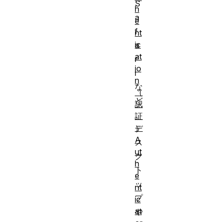
S
h
a
e
f
nt
ic
a
at
r
io
i
n
な
（
ど
認
、
証
）
デ
A
ス
ut
ク
h
ト
e
ッ
nt
プ
ic
at
や