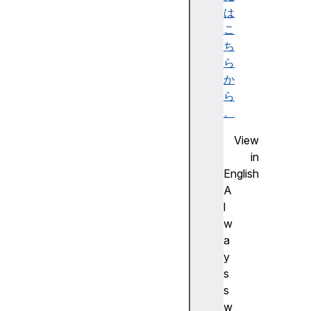
ビ
は
リ
こ
テ
ち
ィ
ら
ツ
か
リ
ら
ー
。
)
View
A
in
c
English
c
A
e
l
ss
w
ibl
a
e
y
d
s
e
s
s
w