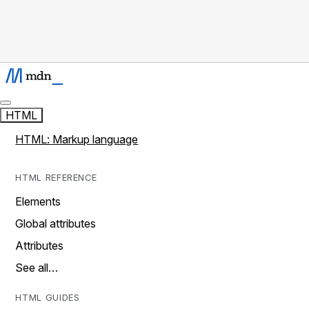
HTML
HTML: Markup language
HTML REFERENCE
Elements
Global attributes
Attributes
See all…
HTML GUIDES