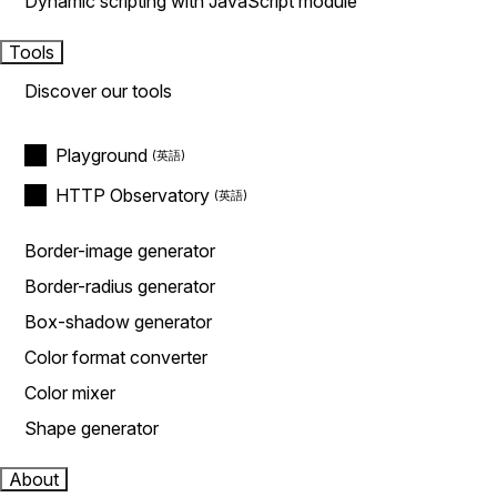
Dynamic scripting with JavaScript module
Tools
Discover our tools
Playground
HTTP Observatory
Border-image generator
Border-radius generator
Box-shadow generator
Color format converter
Color mixer
Shape generator
About