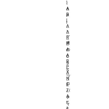
)
A
A
R
P
I
I
A
、
A
一
R
連
P
A
の
A
C
R
S
P
S
A
プ
N
ロ
E
T
パ
A
テ
rr
ィ
a