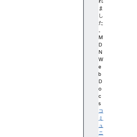
強
れ
調
ま
色
し
)
た
A
。
c
M
c
D
e
N
ss
W
ibi
e
lit
b
y
D
(
o
ア
c
ク
s
セ
コ
シ
ミ
ビ
ュ
リ
ニ