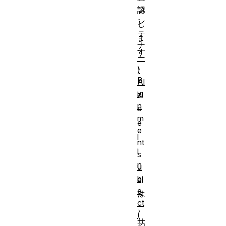
コ
認
ン
し
テ
ま
ナ
す
ー
。
)
B
Al
ig
a
n
s
m
e
e
l
nt
i
s
n
u
bj
e
e
は
ct
、
(
サ