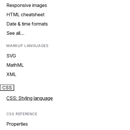
Responsive images
HTML cheatsheet
Date & time formats
See all…
MARKUP LANGUAGES
SVG
MathML
XML
CSS
CSS: Styling language
CSS REFERENCE
Properties