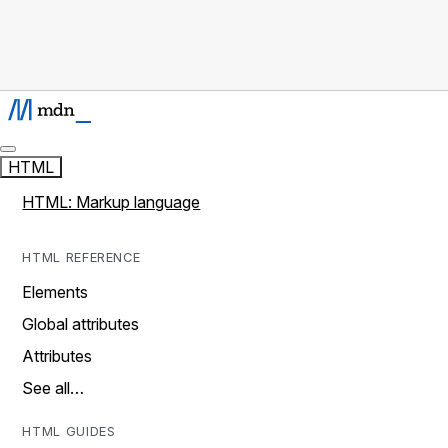
HTML
HTML: Markup language
HTML REFERENCE
Elements
Global attributes
Attributes
See all…
HTML GUIDES