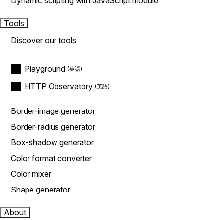
Dynamic scripting with JavaScript module
Tools
Discover our tools
Playground
HTTP Observatory
Border-image generator
Border-radius generator
Box-shadow generator
Color format converter
Color mixer
Shape generator
About