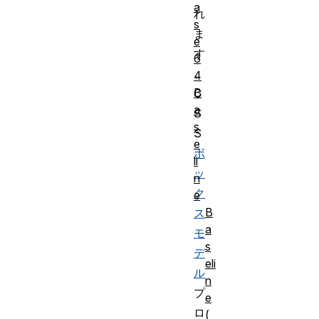
a
れ
s
ま
e
す
6
。
4
B
C
a
S
s
S
e
ボ
li
ッ
n
ク
e
B
ス
a
モ
s
デ
eli
ル
n
プ
e
ロ
(