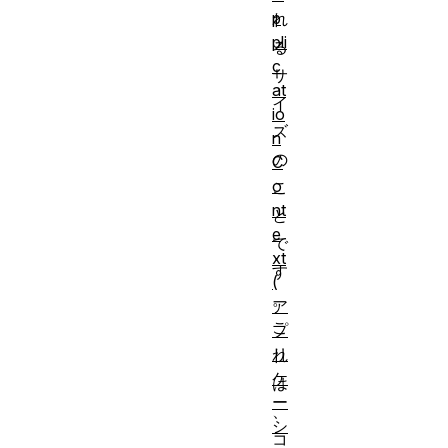
p
れ
pli
る
c
サ
at
イ
io
ズ
n
の
C
o
こ
nt
と
e
で
xt
す
(
。
ア
こ
プ
リ
れ
ケ
は
ー
、
シ
コ