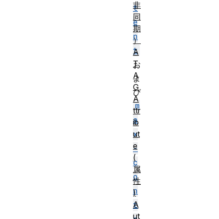
非
t
同
e
期
n
）
t
A
T
お
A
よ
G
び
A
m
ttr
a
ib
ut
x
e
-
(
c
属
o
性
n
)
A
t
ut