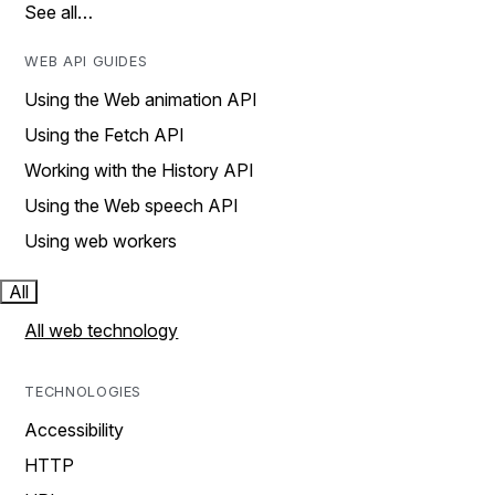
See all…
WEB API GUIDES
Using the Web animation API
Using the Fetch API
Working with the History API
Using the Web speech API
Using web workers
All
All web technology
TECHNOLOGIES
Accessibility
HTTP