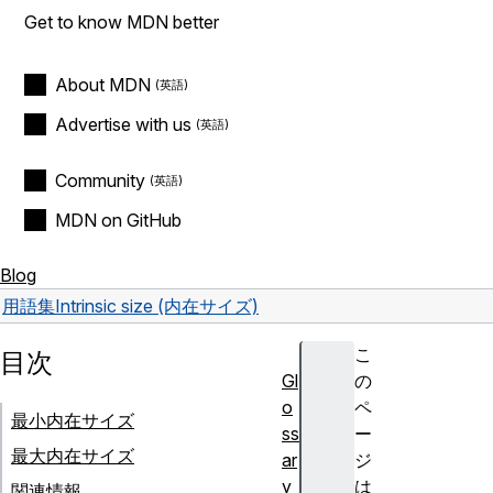
Get to know MDN better
About MDN
Advertise with us
Community
MDN on GitHub
Blog
用語集
Intrinsic size (内在サイズ)
こ
目次
Gl
の
o
ペ
最小内在サイズ
ss
ー
最大内在サイズ
ar
ジ
y
は
関連情報