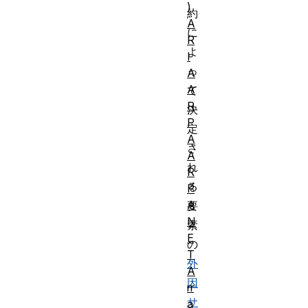
)
約
A
に
R
よ
I
っ
A
A
て
R
決
P
定
A
さ
A
れ
R
る
P
A
要
N
素
E
の
T
外
A
因
rr
サ
a