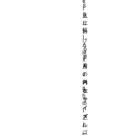
e
S
(
S
送
り
に
幅
お
)
け
A
る
ja
要
x
素
Al
g
の
or
内
it
在
h
サ
m
イ
(
ズ
ア
ル
(
ゴ
i