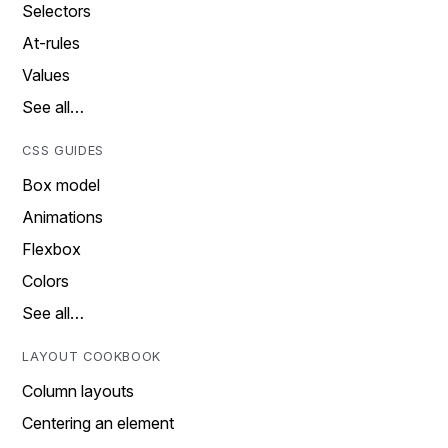
Selectors
At-rules
Values
See all…
CSS GUIDES
Box model
Animations
Flexbox
Colors
See all…
LAYOUT COOKBOOK
Column layouts
Centering an element