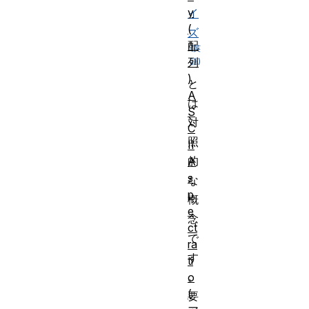
y
イ
(
ズ
配
列
)
と
A
は
S
対
C
照
II
的
A
s
な
p
概
e
念
ct
で
ra
す
ti
。
o
(
要