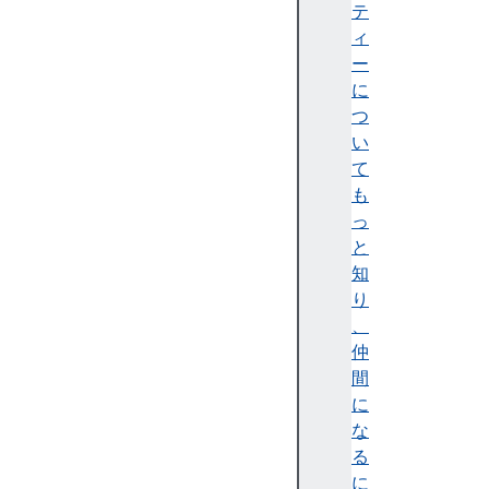
テ
テ
ィ
ィ
)
ー
A
に
c
つ
c
い
e
て
ss
も
ibi
っ
lit
と
y
知
tr
り
e
、
e
仲
(
間
ア
に
ク
な
セ
る
シ
に