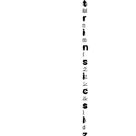
t
ss
ibl
r
e
n
i
a
m
n
e
(
s
ア
ク
i
セ
シ
c
ブ
ル
s
名
)
i
A
d
z
o