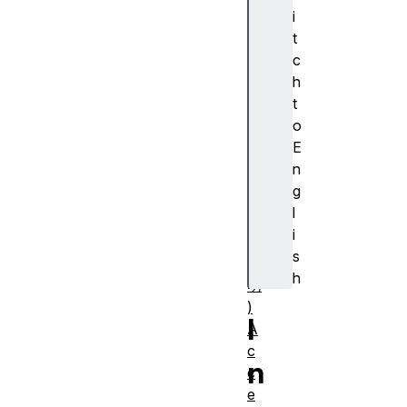
cr
i
ip
t
ti
c
o
h
n
t
(
o
ア
E
ク
n
セ
g
シ
l
ブ
i
ル
s
説
h
明
)
I
A
c
n
c
e