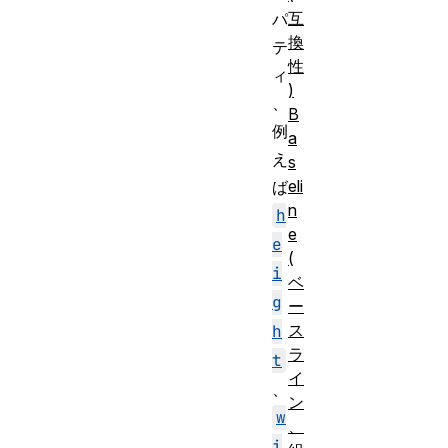
互
パ
換
テ
性
ィ
)
、
B
例
a
え
s
eli
ば
n
h
e
e
(
i
ベ
g
ー
ス
h
ラ
t
イ
、
ン
w
、
i