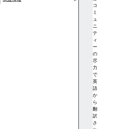
A
コ
b
ミ
st
ュ
ra
ニ
ct
テ
io
ィ
n
ー
(
の
抽
尽
象
力
化
で
)
英
A
語
c
か
c
ら
e
翻
nt
訳
(
さ