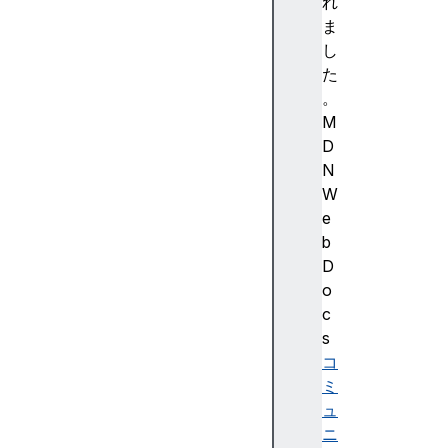
強
れ
調
ま
色
し
)
た
A
。
c
M
c
D
e
N
ss
W
ibi
e
lit
b
y
D
(
o
ア
c
ク
s
セ
コ
シ
ミ
ビ
ュ
リ
ニ