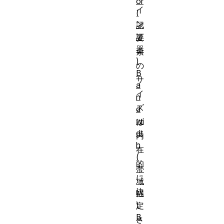
or
イ
(
ン
認
証
要
器
素
)
の
B
サ
a
イ
n
ズ
d
wi
は
dt
内
h
在
(
的
帯
に
域
決
幅
)
定
B
さ