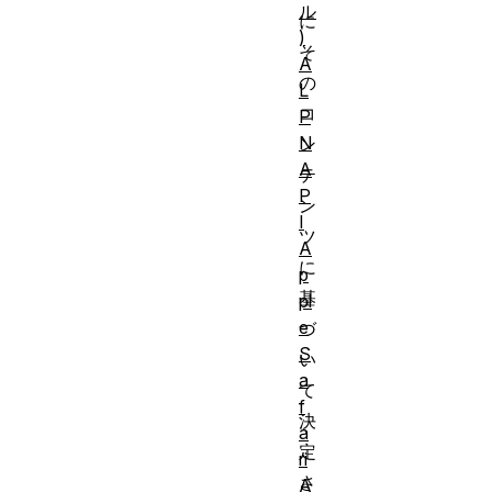
ル
に
)
そ
A
の
L
コ
P
N
ン
A
テ
P
ン
I
ツ
A
に
p
基
pl
e
づ
S
い
a
て
f
決
a
定
ri
さ
A