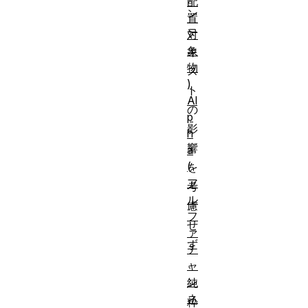
配
ン
置
テ
対
象
キ
物
ス
)
ト
Al
の
p
影
h
響
a
(
を
ア
考
ル
慮
フ
せ
ァ
ず
チ
、
ャ
ン
純
ネ
粋