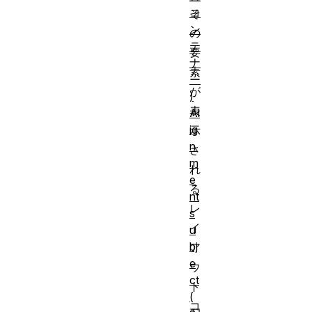
コ
そ
ン
の
テ
要
ナ
素
ー
が
)
表
Al
ig
示
n
さ
m
れ
e
る
nt
レ
s
イ
u
bj
ア
e
ウ
ct
ト
(
コ