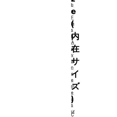
b
e
e
F
(
la
s
内
h
A
在
d
v
サ
a
n
イ
c
e
ズ
m
e
)
a
s
ur
C