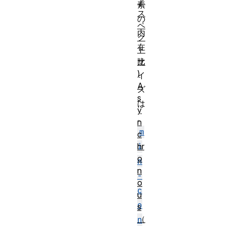
ア
素
ス
の
ペ
内
ク
在
ト
サ
比
)
イ
A
ズ
s
は
y
、
n
m
c
hr
i
o
n
n
-
o
c
u
o
s
（
n