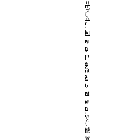
リ
n
ズ
t
ム
r
)
i
Al
ig
n
n
s
m
i
e
c
nt
s
c
i
o
nt
z
ai
e
n
)
er
と
(
は
配
、
置