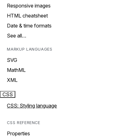
Responsive images
HTML cheatsheet
Date & time formats
See all…
MARKUP LANGUAGES
SVG
MathML
XML
CSS
CSS: Styling language
CSS REFERENCE
Properties