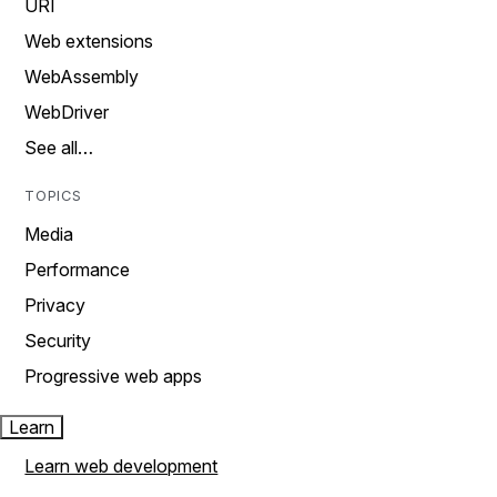
URI
Web extensions
WebAssembly
WebDriver
See all…
TOPICS
Media
Performance
Privacy
Security
Progressive web apps
Learn
Learn web development