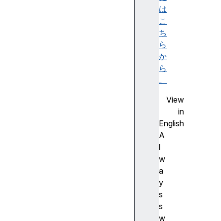
ビ
は
リ
こ
テ
ち
ィ
ら
ツ
か
リ
ら
ー
。
)
View
A
in
c
English
c
A
e
l
ss
w
ibl
a
e
y
d
s
e
s
s
w