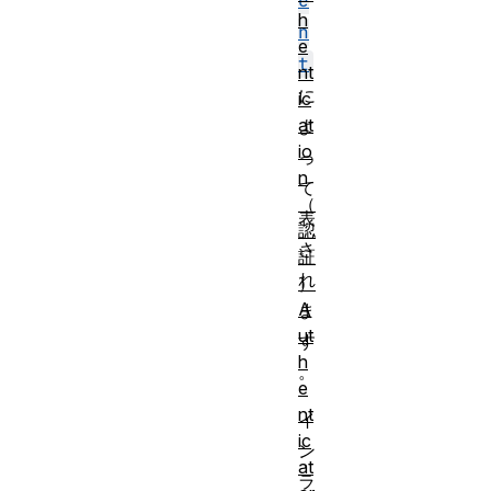
e
h
n
e
t
nt
に
ic
at
よ
io
っ
n
て
（
表
認
さ
証
れ
）
A
ま
ut
す
h
。
e
nt
イ
ic
ン
at
ラ