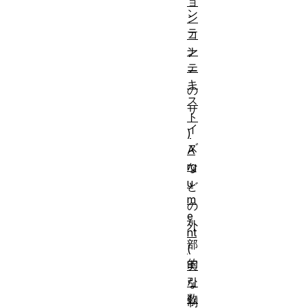
ョ
ン
ン
テ
コ
ン
ナ
テ
ー
キ
の
ス
サ
ト
イ
)
ズ
A
rg
な
u
ど
m
の
e
外
nt
部
(
的
実
引
な
数
制