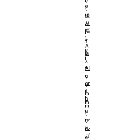
e
o
(
n
送
り
a
幅
l
)
T
A
e
ja
l
x
e
Al
g
c
or
o
it
m
h
m
m
u
(
n
ア
ル
i
ゴ
c