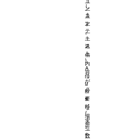
ョ
し
ン
ま
コ
ン
す
テ
。
キ
ス
送
ト
信
)
内
A
容
rg
が
u
必
m
e
要
nt
な
(
場
実
所
引
へ
数