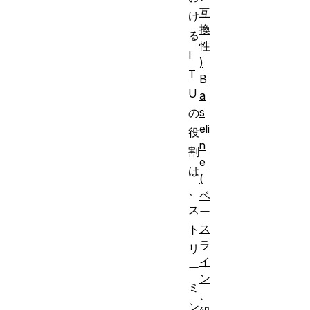
互
け
換
る
性
I
)
T
B
U
a
s
の
eli
役
n
割
e
は
(
、
ベ
ス
ー
ス
ト
ラ
リ
イ
ー
ン
ミ
、
ン