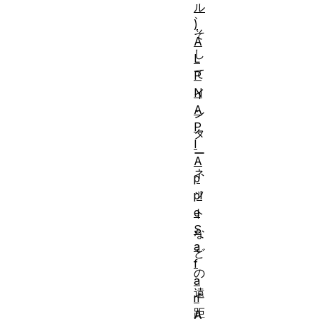
ル
、
)
そ
A
し
L
て
P
N
イ
A
ン
P
タ
I
ー
A
ネ
p
ッ
pl
e
ト
S
な
a
ど
f
の
a
遠
ri
距
A