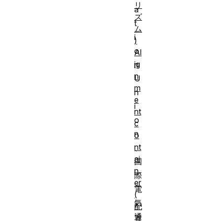
リ
a
ズ
t
ム
i
)
o
Al
ig
n
n
U
m
n
e
i
nt
o
c
n
o
nt
、
ai
国
n
際
er
電
(
気
配
通
置