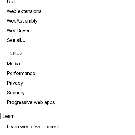
URI
Web extensions
WebAssembly
WebDriver
See all…
TOPICS
Media
Performance
Privacy
Security
Progressive web apps
Learn
Learn web development