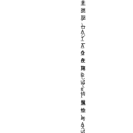
テ
非
同
ク
期
ノ
）
ロ
A
ジ
T
ー
A
を
G
A
使
ttr
用
ib
し
ut
て
e
情
(
報
属
性
や
)
考
A
え
ut