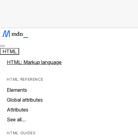
HTML
HTML: Markup language
HTML REFERENCE
Elements
Global attributes
Attributes
See all…
HTML GUIDES