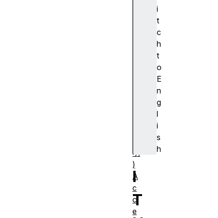
cr
i
ip
t
ti
c
o
h
n
t
(
o
ア
E
ク
n
セ
g
シ
l
ブ
i
ル
s
説
h
明
)
I
A
c
T
c
e