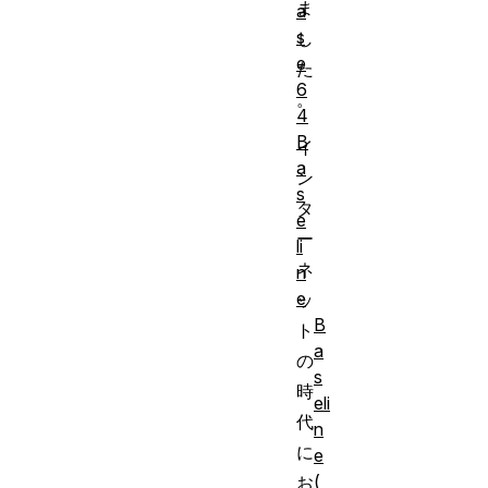
ま
a
s
し
e
た
6
。
4
B
イ
a
ン
s
タ
e
ー
li
ネ
n
e
ッ
B
ト
a
の
s
時
eli
代
n
に
e
(
お