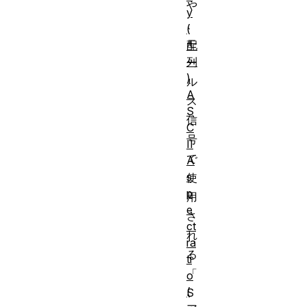
や
y
、
(
モ
配
列
ー
)
ル
A
ス
S
信
C
号
II
で
A
s
使
p
用
e
さ
ct
れ
ra
る
ti
「
o
(
S