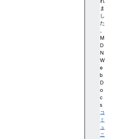
強
れ
調
ま
色
し
)
た
A
。
c
M
c
D
e
N
ss
W
ibi
e
lit
b
y
D
(
o
ア
c
ク
s
セ
コ
シ
ミ
ビ
ュ
リ
ニ