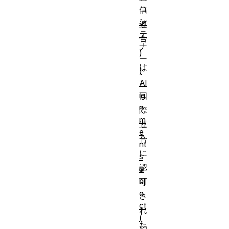
コ
信
ン
連
テ
合
ナ
)
ー
は
)
、
Al
ig
国
n
際
m
連
e
合
nt
に
s
認
u
bj
可
e
さ
ct
れ
(
た