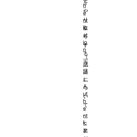
を
h
や
e
り
nt
ic
取
at
り
io
す
n
る
（
方
認
法
証
）
に
A
つ
ut
い
h
て
e
、
nt
I
ic
at
T