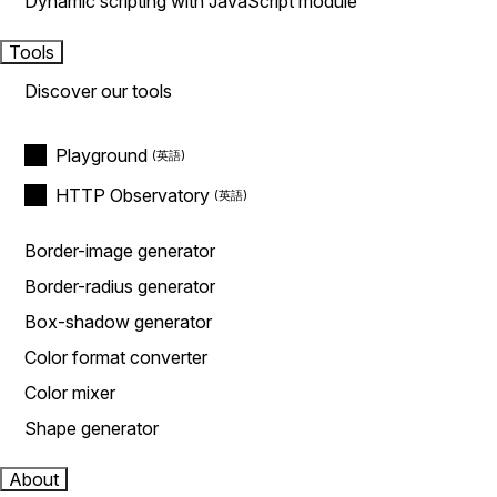
Dynamic scripting with JavaScript module
Tools
Discover our tools
Playground
HTTP Observatory
Border-image generator
Border-radius generator
Box-shadow generator
Color format converter
Color mixer
Shape generator
About