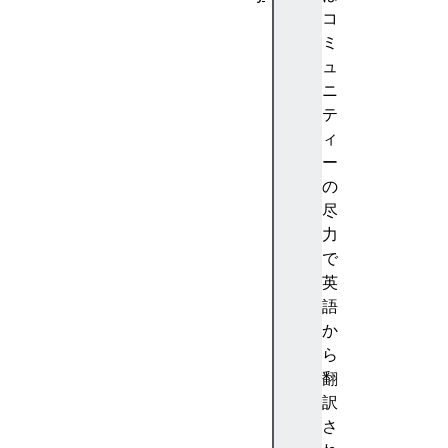
A
コ
b
ミ
st
ュ
ra
ニ
ct
テ
io
ィ
n
ー
(
の
抽
尽
象
力
化
で
)
英
A
語
c
か
c
ら
e
翻
nt
訳
(
さ