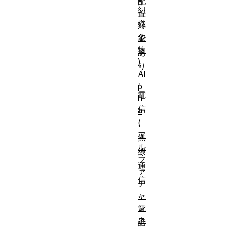
配
組
置
織
対
象
で
物
あ
)
り
Al
、
p
電
h
信
a
(
、
ア
無
ル
線
フ
通
ァ
信
チ
、
ャ
ン
電
ネ
話