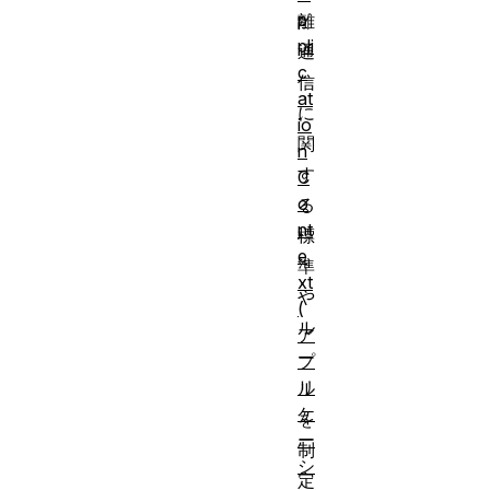
p
離
pli
通
c
信
at
に
io
関
n
す
C
o
る
nt
標
e
準
xt
や
(
ル
ア
ー
プ
リ
ル
ケ
を
ー
制
シ
定