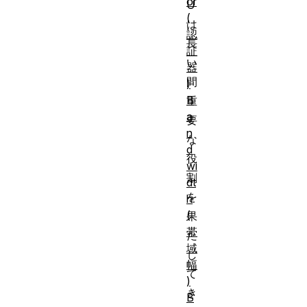
or
U
(
は
認
長
証
い
器
間
)
B
重
a
要
n
な
d
役
wi
割
dt
を
h
(
果
帯
た
域
し
幅
て
)
き
B