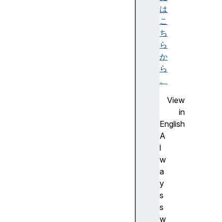
ビ
は
リ
こ
テ
ち
ィ
ら
ツ
か
リ
ら
ー
。
)
View
A
in
c
English
c
A
e
l
ss
w
ibl
a
e
y
d
s
e
s
s
w