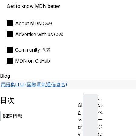
Get to know MDN better
About MDN
Advertise with us
Community
MDN on GitHub
Blog
用語集
ITU (国際電気通信連合)
こ
目次
Gl
の
o
ペ
関連情報
ss
ー
ar
ジ
y
は