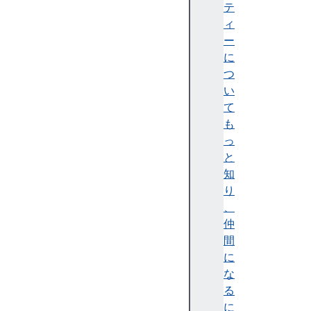
テ
テ
ィ
ィ
)
ー
A
に
c
つ
c
い
e
て
ss
も
ibi
っ
lit
と
y
知
tr
り
e
、
e
仲
(
間
ア
に
ク
な
セ
る
シ
に