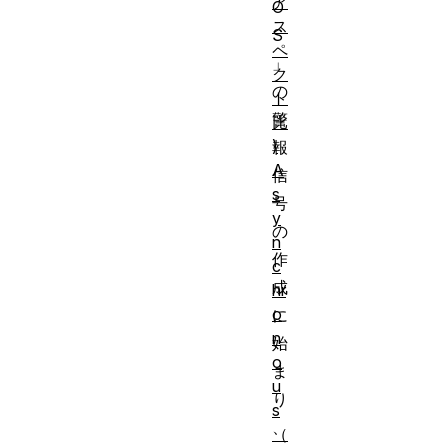
ア
O
ス
S
ペ
」
ク
の
ト
警
比
)
報
A
信
s
号
y
の
n
作
c
成
hr
o
に
n
始
o
ま
u
り
s
、
（