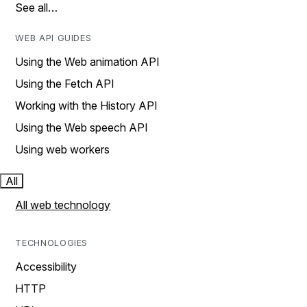
See all…
WEB API GUIDES
Using the Web animation API
Using the Fetch API
Working with the History API
Using the Web speech API
Using web workers
All
All web technology
TECHNOLOGIES
Accessibility
HTTP