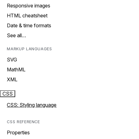
Responsive images
HTML cheatsheet
Date & time formats
See all…
MARKUP LANGUAGES
SVG
MathML
XML
CSS
CSS: Styling language
CSS REFERENCE
Properties