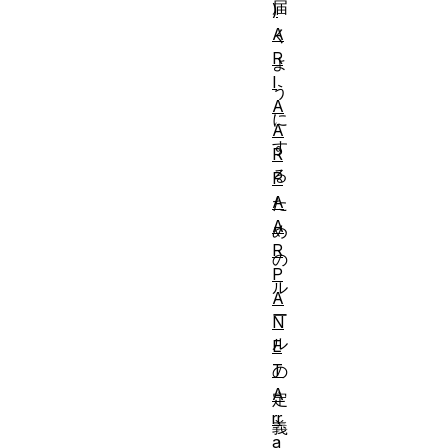
届
)
A
く
R
よ
I
う
A
に
A
す
R
る
P
A
た
A
め
R
の
P
ル
A
ー
N
ル
E
T
の
A
定
rr
義
a