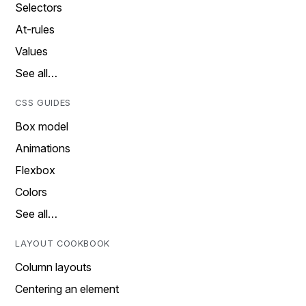
Selectors
At-rules
Values
See all…
CSS GUIDES
Box model
Animations
Flexbox
Colors
See all…
LAYOUT COOKBOOK
Column layouts
Centering an element