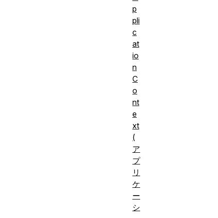
p
pli
c
at
io
n
C
o
nt
e
xt
(
ア
プ
リ
ケ
ー
シ