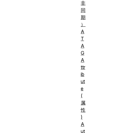
非
同
期
）
A
T
A
G
A
ttr
ib
ut
e
(
属
性
)
A
ut