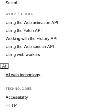
See all…
WEB API GUIDES
Using the Web animation API
Using the Fetch API
Working with the History API
Using the Web speech API
Using web workers
All
All web technology
TECHNOLOGIES
Accessibility
HTTP