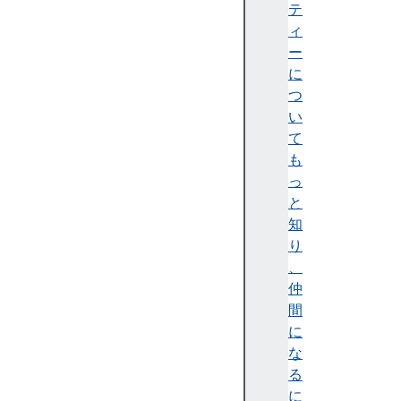
テ
テ
ィ
ィ
)
ー
A
に
c
つ
c
い
e
て
ss
も
ibi
っ
lit
と
y
知
tr
り
e
、
e
仲
(
間
ア
に
ク
な
セ
る
シ
に