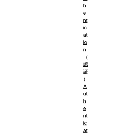
h
e
nt
ic
at
io
n
（
認
証
）
A
ut
h
e
nt
ic
at