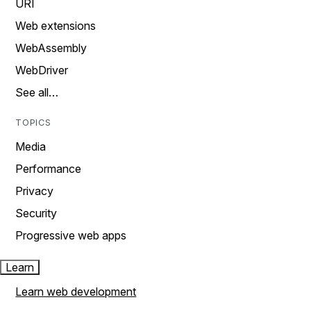
URI
Web extensions
WebAssembly
WebDriver
See all…
TOPICS
Media
Performance
Privacy
Security
Progressive web apps
Learn
Learn web development