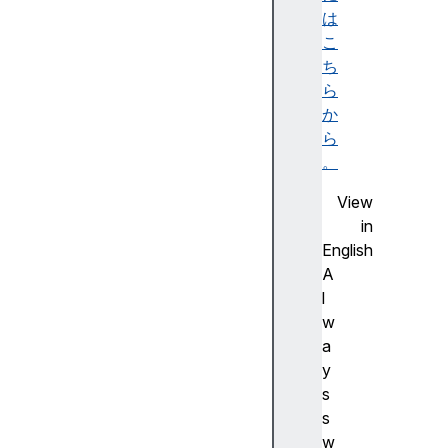
ビ
は
リ
こ
テ
ち
ィ
ら
ツ
か
リ
ら
ー
。
)
View
A
in
c
English
c
A
e
l
ss
w
ibl
a
e
y
d
s
e
s
s
w