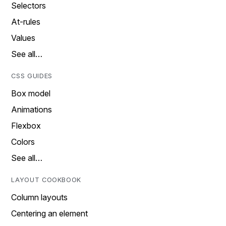
Selectors
At-rules
Values
See all…
CSS GUIDES
Box model
Animations
Flexbox
Colors
See all…
LAYOUT COOKBOOK
Column layouts
Centering an element