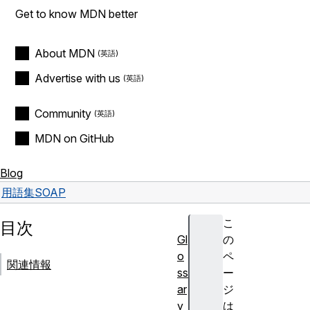
Get to know MDN better
About MDN
Advertise with us
Community
MDN on GitHub
Blog
用語集
SOAP
こ
目次
Gl
の
o
ペ
関連情報
ss
ー
ar
ジ
y
は