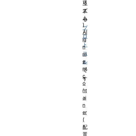
送
リ
ズ
す
ム
る
)
プ
Al
ロ
ig
ト
n
コ
m
e
ル
nt
で
c
す
o
。
nt
ai
n
er
(
配
置