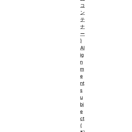
コ
ン
テ
ナ
ー
)
Al
ig
n
m
e
nt
s
u
bj
e
ct
(