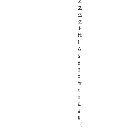
ア
ス
ペ
ク
ト
比
)
A
s
y
n
c
hr
o
n
o
u
s
（