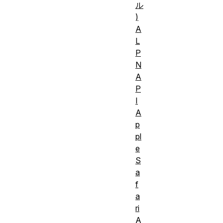
ル
)
A
L
P
N
A
P
I
A
p
pl
e
S
a
f
a
ri
A