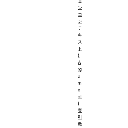
ョ
ン
コ
ン
テ
キ
ス
ト
)
A
rg
u
m
e
nt
(
実
引
数