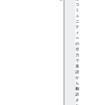
A
コ
b
ミ
st
ュ
ra
ニ
ct
テ
io
ィ
n
ー
(
の
抽
尽
象
力
化
で
)
英
A
語
c
か
c
ら
e
翻
nt
訳
(
さ