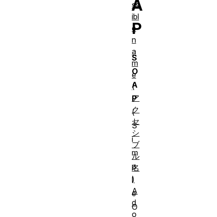
A
ss
ibl
P
e
n
a
S
m
O
e
A
(
ア
P
ク
(
セ
S
シ
i
ブ
m
ル
p
名
)
l
A
e
d
O
o