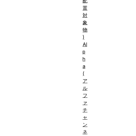
配
置
対
象
物
)
Al
p
h
a
(
ア
ル
フ
ァ
チ
ャ
ン
ネ