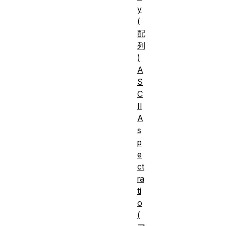
y
(
配
列
)
A
S
C
II
A
s
p
e
ct
ra
ti
o
(