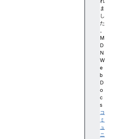
強
れ
調
ま
色
し
)
た
A
。
c
M
c
D
e
N
ss
W
ibi
e
lit
b
y
D
(
o
ア
c
ク
s
セ
コ
シ
ミ
ビ
ュ
リ
ニ