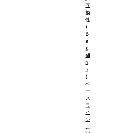
互
換
性
)
B
a
s
eli
n
e
(
ベ
ー
ス
ラ
イ
ン
、