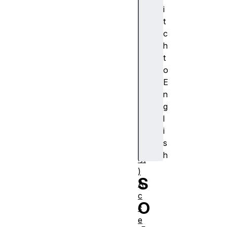
cr
i
ip
t
ti
c
o
h
n
t
(
o
ア
E
ク
n
セ
g
シ
l
ブ
i
ル
s
説
h
明
)
S
A
c
O
c
e