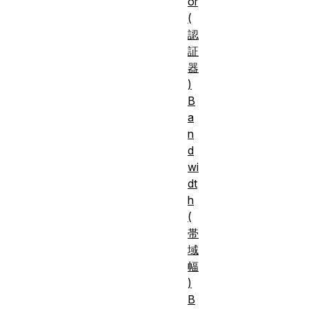
or
(
認
証
器
)
B
a
n
d
wi
dt
h
(
帯
域
幅
)
B