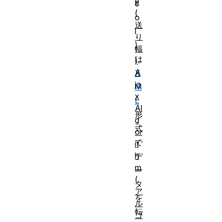
e
c
(
o
送
l
り
)
幅
は
)
A
X
ja
M
x
L
Al
形
g
式
or
で
it
h
デ
m
ー
(
タ
ア
を
ル
転
ゴ