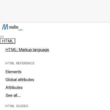
HTML
HTML: Markup language
HTML REFERENCE
Elements
Global attributes
Attributes
See all…
HTML GUIDES