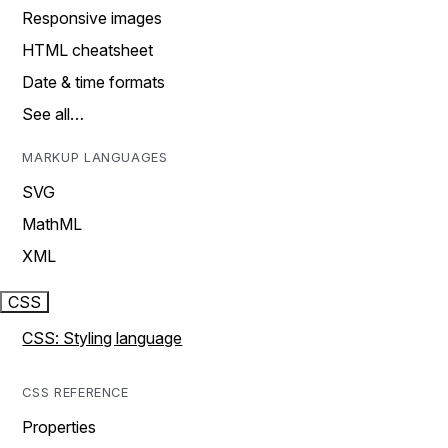
Responsive images
HTML cheatsheet
Date & time formats
See all…
MARKUP LANGUAGES
SVG
MathML
XML
CSS
CSS: Styling language
CSS REFERENCE
Properties