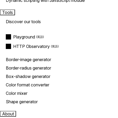
Dynamic scripting with JavaScript module
Tools
Discover our tools
Playground
HTTP Observatory
Border-image generator
Border-radius generator
Box-shadow generator
Color format converter
Color mixer
Shape generator
About