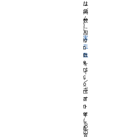
リ
は
ズ
関
ム
数
)
に
Al
実
ig
引
n
m
数
e
を
nt
イ
c
ン
o
ポ
nt
ー
ai
n
ト
er
す
(
る
配
の
置