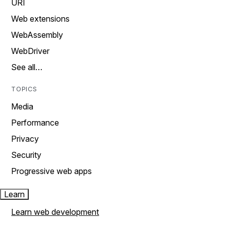
URI
Web extensions
WebAssembly
WebDriver
See all…
TOPICS
Media
Performance
Privacy
Security
Progressive web apps
Learn
Learn web development