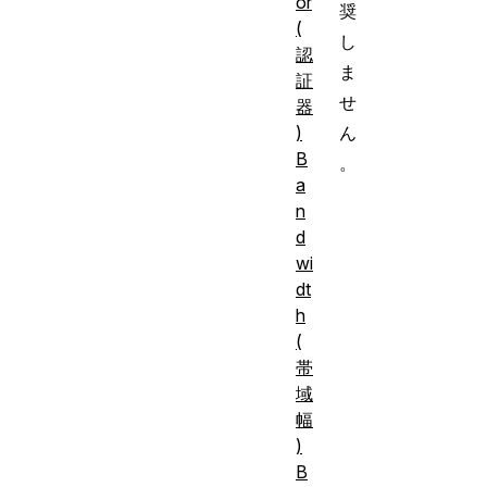
or
奨
(
し
認
ま
証
せ
器
)
ん
B
。
a
n
d
wi
dt
h
(
帯
域
幅
)
B