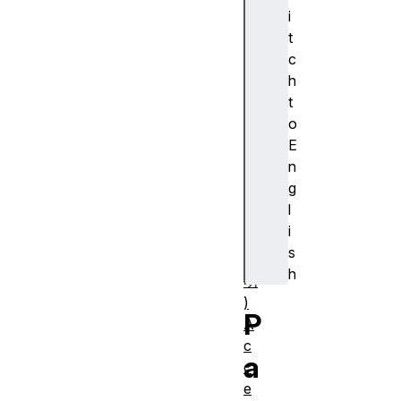
cr
i
ip
t
ti
c
o
h
n
t
(
o
ア
E
ク
n
セ
g
シ
l
ブ
i
ル
s
説
h
明
)
P
A
c
a
c
e