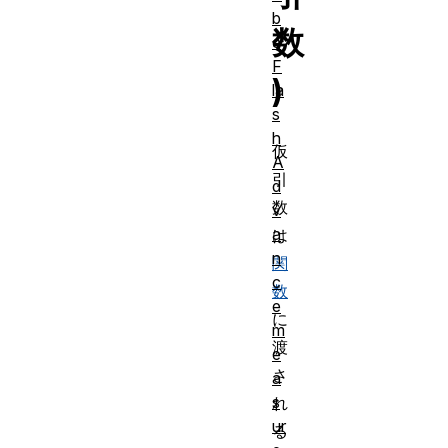
b
数
e
F
)
la
s
h
仮
A
引
d
数
v
a
は
n
関
c
数
e
に
m
渡
e
さ
a
s
れ
ur
る