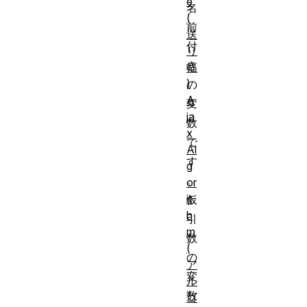
e
名
(
前
送
付
り
き
幅
)
の
A
変
ja
数
x
で
Al
す
g
。
or
it
仮
h
引
m
数
(
の
ア
変
ル
数
ゴ