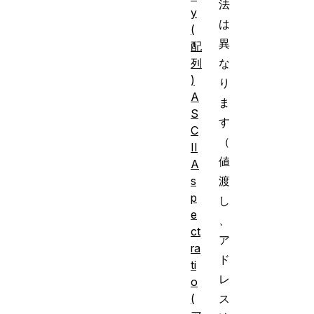
法
y
は
(
異
配
列
な
)
り
A
ま
S
す
C
（
II
値
A
s
渡
p
し
e
、
ct
ア
ra
ド
ti
レ
o
(
ス