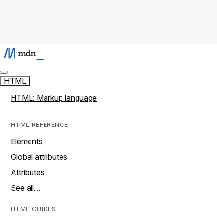
HTML
HTML: Markup language
HTML REFERENCE
Elements
Global attributes
Attributes
See all…
HTML GUIDES