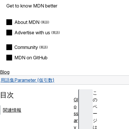
Get to know MDN better
About MDN
Advertise with us
Community
MDN on GitHub
Blog
用語集
Parameter (仮引数)
こ
目次
Gl
の
o
ペ
関連情報
ss
ー
ar
ジ
y
は