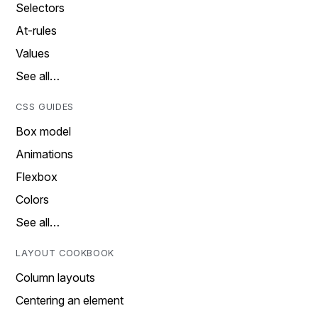
Selectors
At-rules
Values
See all…
CSS GUIDES
Box model
Animations
Flexbox
Colors
See all…
LAYOUT COOKBOOK
Column layouts
Centering an element