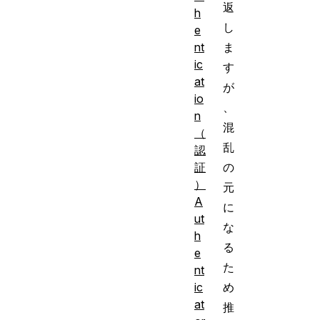
返
h
し
e
nt
ま
ic
す
at
が
io
、
n
混
（
乱
認
証
の
）
元
A
に
ut
な
h
る
e
た
nt
ic
め
at
推