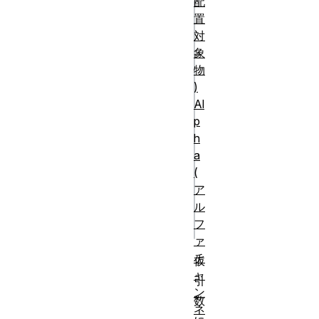
配
置
js
対
function 
象
example(parameter
物
)
Al
console.log(param
p
// 出力 = foo

h
}

a
(
const argument = 
ア
ル
フ
ァ
チ
仮
ャ
引
ン
数
ネ