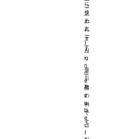
に
コ
使
ン
テ
わ
ナ
れ
ー
ま
)
す
Al
。
ig
n
仮
m
引
e
数
nt
s
の
u
例
bj
で
e
す
ct
。
(