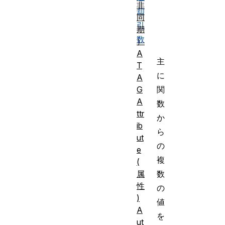
非
却
同
引
期
数
）
A
主
T
に
A
G
関
A
数
ttr
か
ib
ら
ut
の
e
複
(
属
数
性
の
)
値
A
を
ut