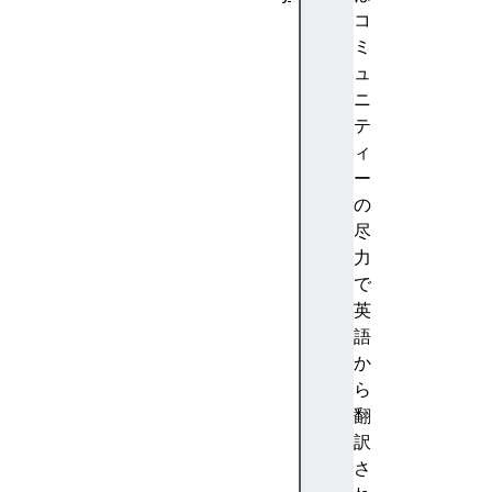
A
コ
b
ミ
st
ュ
ra
ニ
ct
テ
io
ィ
n
ー
(
の
抽
尽
象
力
化
で
)
英
A
語
c
か
c
ら
e
翻
nt
訳
(
さ