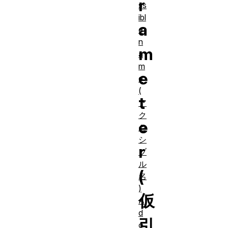
r
ss
ibl
a
e
n
m
a
m
e
e
(
t
ア
ク
e
セ
シ
r
ブ
ル
(
名
)
仮
A
d
引
o