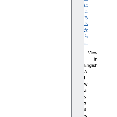
ビ
は
リ
こ
テ
ち
ィ
ら
ツ
か
リ
ら
ー
。
)
View
A
in
c
English
c
A
e
l
ss
w
ibl
a
e
y
d
s
e
s
s
w