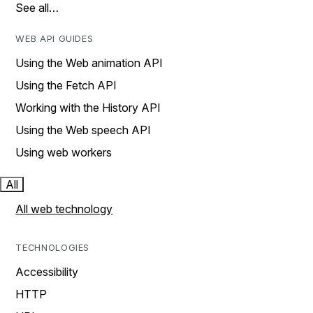
See all…
WEB API GUIDES
Using the Web animation API
Using the Fetch API
Working with the History API
Using the Web speech API
Using web workers
All
All web technology
TECHNOLOGIES
Accessibility
HTTP