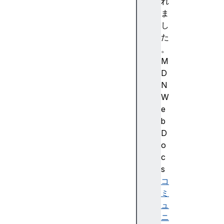
強
れ
調
ま
色
し
)
た
A
。
c
M
c
D
e
N
ss
W
ibi
e
lit
b
y
D
(
o
ア
c
ク
s
セ
コ
シ
ミ
ビ
ュ
リ
ニ