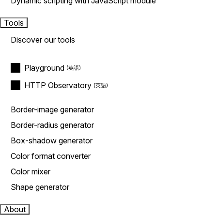
Dynamic scripting with JavaScript module
Tools
Discover our tools
Playground
HTTP Observatory
Border-image generator
Border-radius generator
Box-shadow generator
Color format converter
Color mixer
Shape generator
About