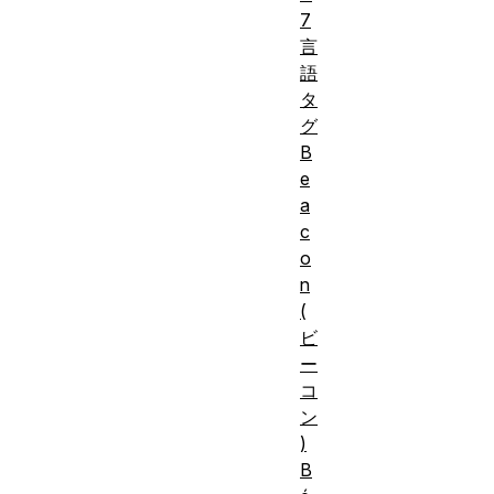
7
言
語
タ
グ
B
e
a
c
o
n
(
ビ
ー
コ
ン
)
B