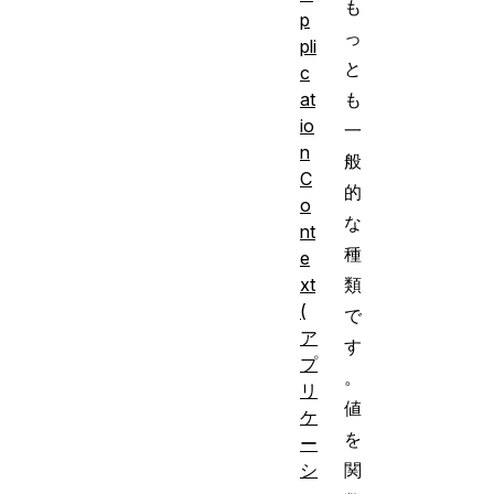
も
p
っ
pli
と
c
at
も
io
一
n
般
C
的
o
な
nt
種
e
xt
類
(
で
ア
す
プ
。
リ
値
ケ
を
ー
シ
関