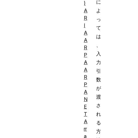
に
)
A
よ
R
っ
I
て
A
は
A
、
R
入
P
A
力
A
引
R
数
P
が
A
渡
N
さ
E
T
れ
A
る
rr
方
a