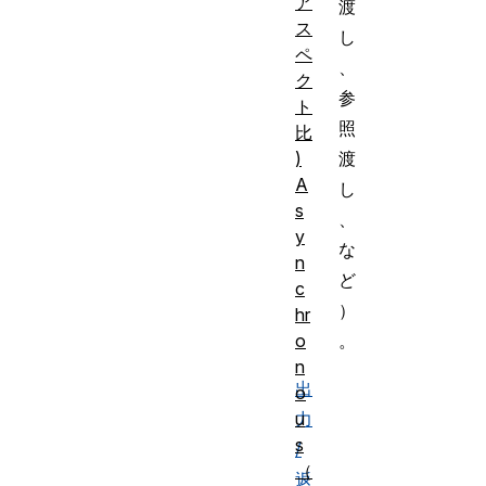
ア
渡
ス
し
ペ
、
ク
参
ト
照
比
)
渡
A
し
s
、
y
な
n
ど
c
）
hr
o
。
n
出
o
u
力
s
/
（
返