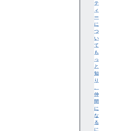
テ
テ
ィ
ィ
)
ー
A
に
c
つ
c
い
e
て
ss
も
ibi
っ
lit
と
y
知
tr
り
e
、
e
仲
(
間
ア
に
ク
な
セ
る
シ
に