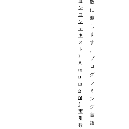
ョ
数
ン
に
コ
渡
ン
し
テ
ま
キ
ス
す
ト
。
)
プ
A
ロ
rg
グ
u
ラ
m
e
ミ
nt
ン
(
グ
実
言
引
語
数