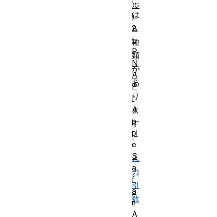
に
ル
は
)
A
2
L
種
P
類
N
が
A
あ
P
り
I
A
ま
p
す
pl
。
e
S
入
a
力
f
引
a
数
ri
A