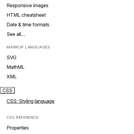
Responsive images
HTML cheatsheet
Date & time formats
See all…
MARKUP LANGUAGES
SVG
MathML
XML
CSS
CSS: Styling language
CSS REFERENCE
Properties