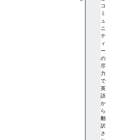
A
コ
b
ミ
st
ュ
ra
ニ
ct
テ
io
ィ
n
ー
(
の
抽
尽
象
力
化
で
)
英
A
語
c
か
c
ら
e
翻
nt
訳
(
さ