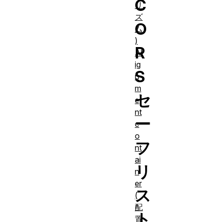
C
リ
ズ
O
ム
)
R
Al
ig
S
n
m
セ
e
nt
ー
c
o
フ
nt
ai
リ
n
er
ス
(
配
ト
置