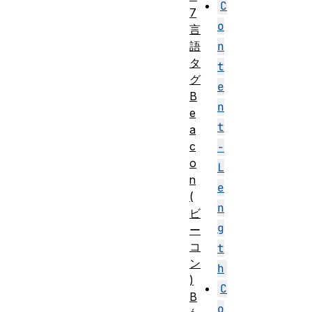
C
7
o
言
n
語
タ
t
グ
e
B
n
e
t
a
c
-
o
L
n
e
(
n
ビ
g
ー
コ
t
ン
h
)
C
B
o