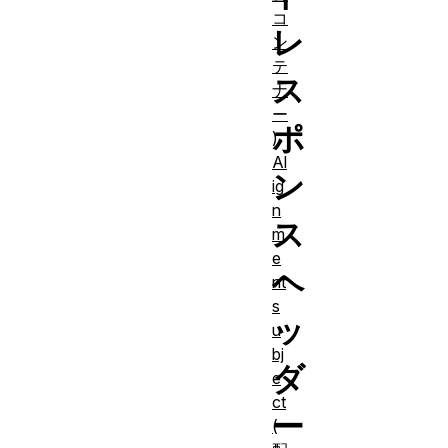
コ
レ
ン
テ
ス
ナ
ー
ポ
)
Al
ン
ig
n
ス
m
e
ヘ
nt
s
ッ
u
bj
ダ
e
ct
ー
(