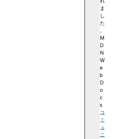
強
れ
調
ま
色
し
)
た
A
。
c
M
c
D
e
N
ss
W
ibi
e
lit
b
y
D
(
o
ア
c
ク
s
セ
コ
シ
ミ
ビ
ュ
リ
ニ