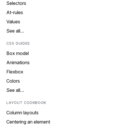
Selectors
At-rules
Values
See all…
CSS GUIDES
Box model
Animations
Flexbox
Colors
See all…
LAYOUT COOKBOOK
Column layouts
Centering an element