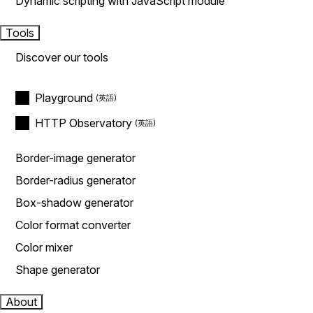
Dynamic scripting with JavaScript module
Tools
Discover our tools
Playground
HTTP Observatory
Border-image generator
Border-radius generator
Box-shadow generator
Color format converter
Color mixer
Shape generator
About