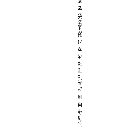
ア
ダ
ス
ー
ペ
の
ク
み
ト
が
比
ウ
)
A
ェ
s
ブ
y
ペ
n
ー
c
ジ
hr
で
o
n
利
o
用
u
で
s
き
（