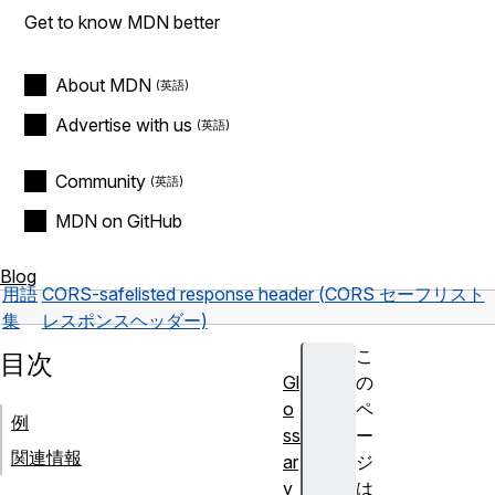
Get to know MDN better
About MDN
Advertise with us
Community
MDN on GitHub
Blog
用語
CORS-safelisted response header (CORS セーフリスト
集
レスポンスヘッダー)
こ
目次
Gl
の
o
ペ
例
ss
ー
関連情報
ar
ジ
y
は