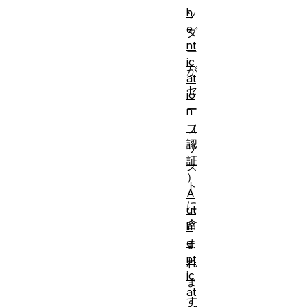
h
ッ
e
ダ
nt
ー
ic
が
at
セ
io
ー
n
（
フ
認
リ
証
ス
）
ト
A
に
ut
含
h
e
ま
nt
れ
ic
ま
at
す