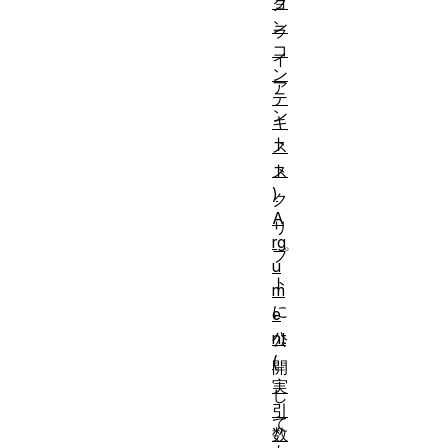
ョ
ク
ン
ラ
コ
イ
ン
ア
テ
ン
キ
ト
ス
ト
ス
)
ク
A
リ
rg
プ
u
ト
m
に
e
nt
公
(
開
実
し
引
て
数