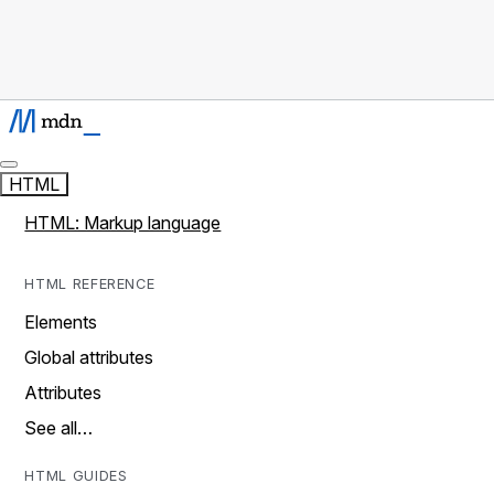
HTML
HTML: Markup language
HTML REFERENCE
Elements
Global attributes
Attributes
See all…
HTML GUIDES