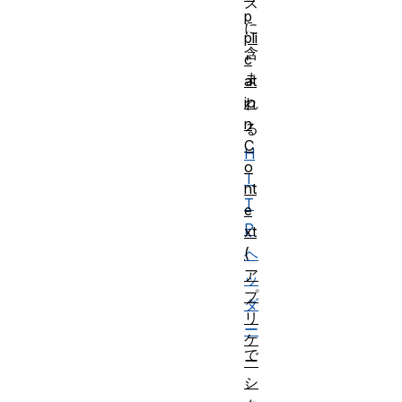
ス
p
に
pli
含
c
ま
at
io
れ
n
る
C
H
o
T
nt
T
e
P
xt
(
ヘ
ア
ッ
プ
ダ
リ
ー
ケ
で
ー
、
シ