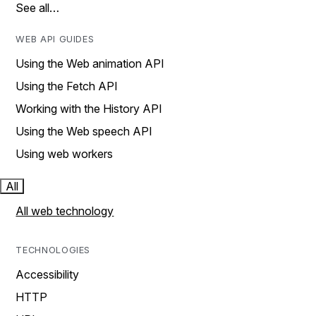
See all…
WEB API GUIDES
Using the Web animation API
Using the Fetch API
Working with the History API
Using the Web speech API
Using web workers
All
All web technology
TECHNOLOGIES
Accessibility
HTTP