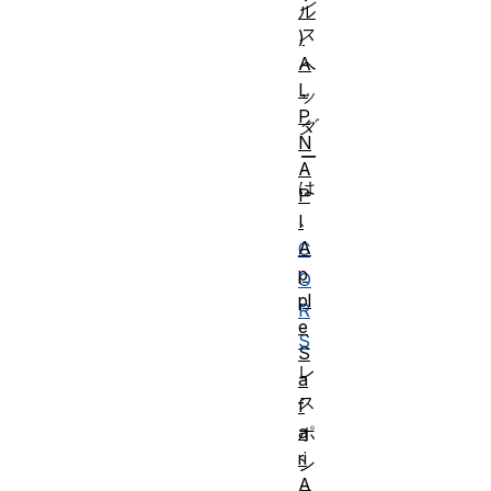
ン
ル
ス
)
A
ヘ
L
ッ
P
ダ
N
ー
A
は
P
、
I
A
C
p
O
pl
R
e
S
S
レ
a
ス
f
a
ポ
ri
ン
A