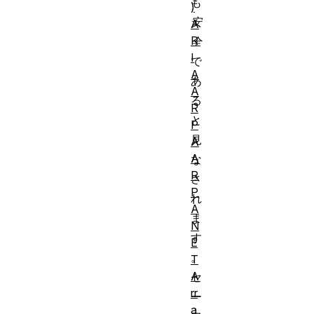
も
)
安
A
R
全
I
で
A
あ
A
る
R
と
P
見
A
A
な
R
さ
P
れ
A
ま
N
す
E
。
T
A
セ
rr
ー
a