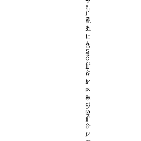
フ
y
リ
(
ス
配
ト
列
)
に
A
含
S
ま
C
れ
II
た
A
レ
s
p
ス
e
ポ
ct
ン
ra
ス
ti
ヘ
o
ッ
(