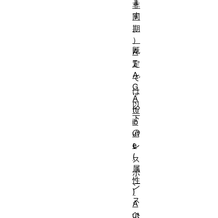
ま
非
す
同
期
。
）
既
A
T
定
A
で
G
は
A
以
ttr
下
ib
の
ut
e
レ
(
ス
属
ポ
性
ン
)
ス
A
ヘ
ut