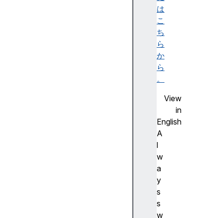
ビ
は
リ
こ
テ
ち
ィ
ら
ツ
か
リ
ら
ー
。
)
View
A
in
c
English
c
A
e
l
ss
w
ibl
a
e
y
d
s
e
s
s
w