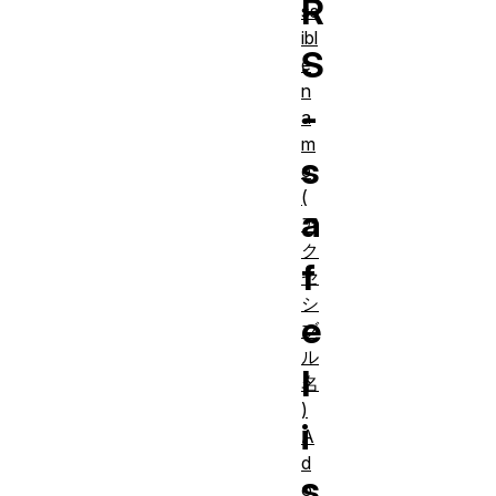
R
ss
ibl
S
e
n
-
a
m
s
e
(
a
ア
ク
f
セ
シ
e
ブ
ル
l
名
)
i
A
d
s
o