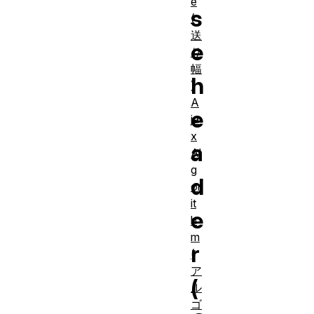
e
s
(
送
e
り
幅
h
)
A
e
ja
x
a
Al
g
d
or
it
e
h
m
r
(
ア
(
ル
ゴ