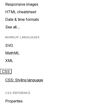
Responsive images
HTML cheatsheet
Date & time formats
See all…
MARKUP LANGUAGES
SVG
MathML
XML
CSS
CSS: Styling language
CSS REFERENCE
Properties