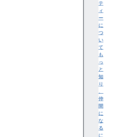
テ
テ
ィ
ィ
)
ー
A
に
c
つ
c
い
e
て
ss
も
ibi
っ
lit
と
y
知
tr
り
e
、
e
仲
(
間
ア
に
ク
な
セ
る
シ
に