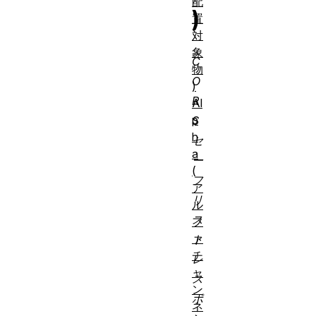
配
)
置
対
象
C
物
O
)
R
Al
p
S
h
セ
a
ー
(
フ
ア
リ
ル
ス
フ
ァ
ト
チ
レ
ャ
ス
ン
ポ
ネ