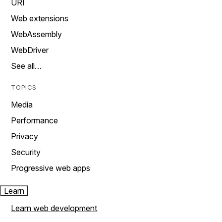
URI
Web extensions
WebAssembly
WebDriver
See all…
TOPICS
Media
Performance
Privacy
Security
Progressive web apps
Learn
Learn web development