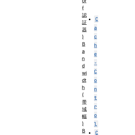
or
。
(
認
C
証
a
器
c
)
B
h
a
e
n
-
d
C
wi
o
dt
h
n
(
t
帯
r
域
o
幅
)
l
B
C