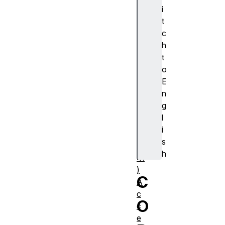
cr
i
ip
t
ti
c
o
h
n
t
(
o
ア
E
ク
n
セ
g
シ
l
ブ
i
ル
s
説
h
明
)
C
A
c
O
c
e