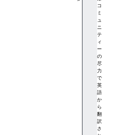
A
コ
b
ミ
st
ュ
ra
ニ
ct
テ
io
ィ
n
ー
(
の
抽
尽
象
力
化
で
)
英
A
語
c
か
c
ら
e
翻
nt
訳
(
さ