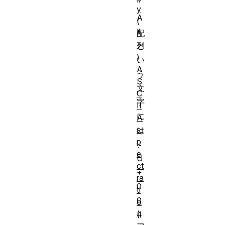
"
y
A
(
"
配
列
と
)
い
A
う
S
文
C
字
II
に
A
s
は
p
、
e
U
ct
+
ra
0
ti
0
o
(
4