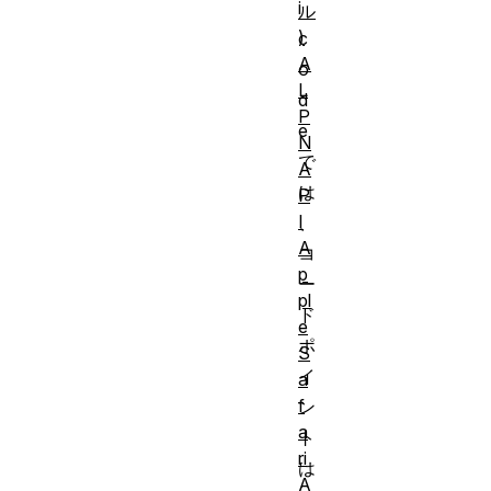
i
ル
)
c
A
o
L
d
P
e
N
で
A
は
P
I
、
A
コ
p
ー
pl
ド
e
ポ
S
イ
a
f
ン
a
ト
ri
は
A