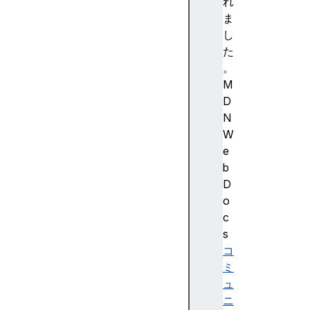
強
れ
調
ま
色
し
)
た
A
。
c
M
c
D
e
N
ss
W
ibi
e
lit
b
y
D
(
o
ア
c
ク
s
セ
コ
シ
ミ
ビ
ュ
リ
ニ