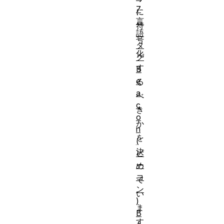
7
に
言
符
語
号
タ
化
グ
す
B
e
る
a
べ
c
き
o
か
n
を
(
決
ビ
ー
め
コ
て
ン
い
)
ま
B
す