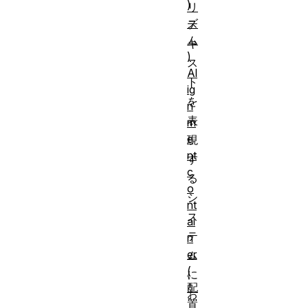
)
リ
ズ
テ
ム
キ
)
ス
Al
ト
ig
を
n
表
m
e
現
nt
す
c
る
o
シ
nt
ス
ai
テ
n
er
ム
(
に
配
お
置