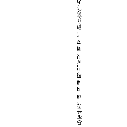
e
イ
(
ン
送
ト
り
は
幅
、
)
A
(
ja
U
x
n
Al
i
g
c
or
o
it
h
d
m
e
(
な
ア
ど
ル
の
ゴ