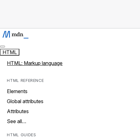
HTML
HTML: Markup language
HTML REFERENCE
Elements
Global attributes
Attributes
See all…
HTML GUIDES