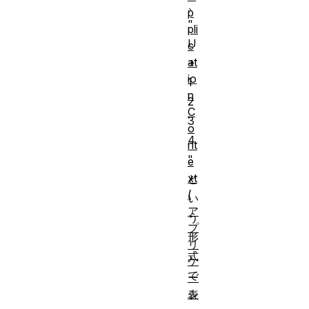
、
p
"
pli
U
c
at
+
io
1
n
2
C
3
o
4
nt
"
e
xt
と
(
い
ア
う
プ
形
リ
式
ケ
で
ー
シ
表