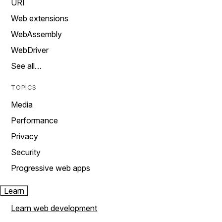
URI
Web extensions
WebAssembly
WebDriver
See all…
TOPICS
Media
Performance
Privacy
Security
Progressive web apps
Learn
Learn web development