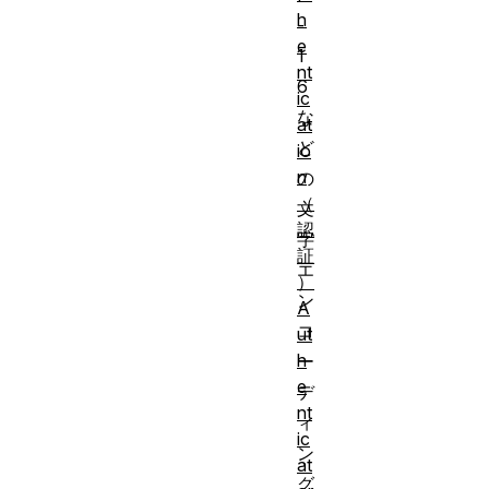
h
-
e
1
nt
6
ic
な
at
ど
io
n
の
（
文
認
字
証
エ
）
ン
A
コ
ut
h
ー
e
デ
nt
ィ
ic
ン
at
グ