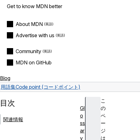
Get to know MDN better
About MDN
Advertise with us
Community
MDN on GitHub
Blog
用語集
Code point (コードポイント)
こ
目次
Gl
の
o
ペ
関連情報
ss
ー
ar
ジ
y
は