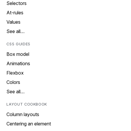
Selectors
At-rules
Values
See all…
CSS GUIDES
Box model
Animations
Flexbox
Colors
See all…
LAYOUT COOKBOOK
Column layouts
Centering an element