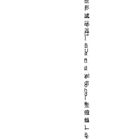
or
形
(
認
式
証
で
器
は
)
、
B
U
a
n
n
d
i
wi
c
dt
o
h
d
(
e
帯
の
域
幅
コ
)
ー
B
ド