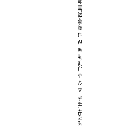
配
り
置
当
対
て
象
ら
物
れ
)
Al
た
p
番
h
号
a
の
(
こ
ア
と
ル
フ
で
ァ
す
チ
。
ャ
U
ン
n
ネ