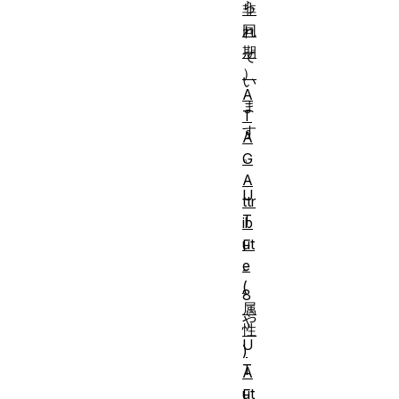
ら
非
同
れ
期
て
）
い
A
ま
T
す
A
。
G
A
U
ttr
T
ib
ut
F
e
-
(
8
属
や
性
U
)
T
A
ut
F