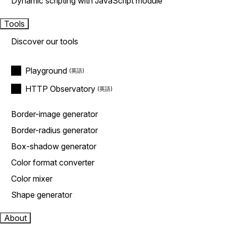
Dynamic scripting with JavaScript module
Tools
Discover our tools
Playground
HTTP Observatory
Border-image generator
Border-radius generator
Box-shadow generator
Color format converter
Color mixer
Shape generator
About