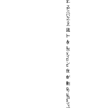
ア
1
ス
と
ペ
い
ク
う
ト
コ
比
)
ー
A
ド
s
ポ
y
イ
n
ン
c
ト
hr
o
が
n
割
o
り
u
当
s
て
（