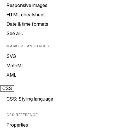
Responsive images
HTML cheatsheet
Date & time formats
See all…
MARKUP LANGUAGES
SVG
MathML
XML
CSS
CSS: Styling language
CSS REFERENCE
Properties