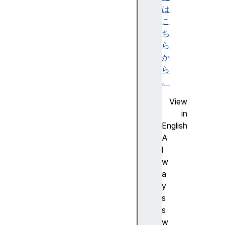
ビ
は
リ
こ
テ
ち
ィ
ら
ツ
か
リ
ら
ー
。
)
View
A
in
c
English
c
A
e
l
ss
w
ibl
a
e
y
d
s
e
s
s
w