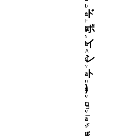
b
ド
e
F
ポ
la
s
イ
h
A
ン
d
v
ト
a
n
)
c
e
m
コ
e
ー
a
ド
s
ur
ポ