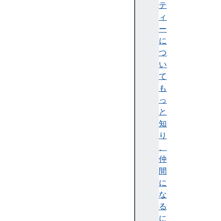
テ
テ
ィ
ィ
)
ー
A
に
c
つ
c
い
e
て
ss
も
ibi
っ
lit
と
y
知
tr
り
e
、
e
仲
(
間
ア
に
ク
な
セ
る
シ
に