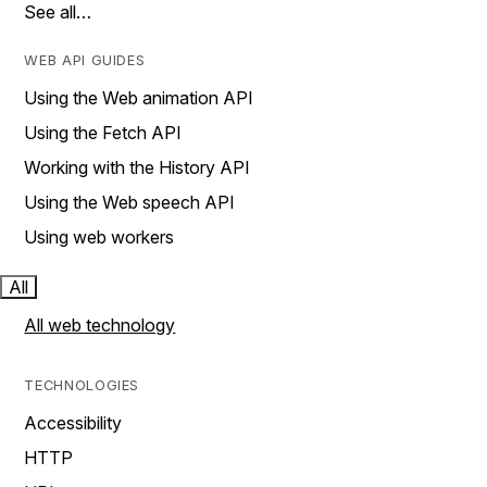
See all…
WEB API GUIDES
Using the Web animation API
Using the Fetch API
Working with the History API
Using the Web speech API
Using web workers
All
All web technology
TECHNOLOGIES
Accessibility
HTTP