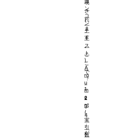
ョ
現
ン
さ
コ
れ
ン
ま
テ
す
キ
ス
。
ト
こ
)
こ
A
で
rg
「
u
1
m
e
2
nt
3
(
4
実
」
引
が
数