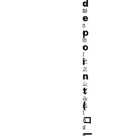
d
ss
ibl
e
e
n
p
a
m
o
e
(
i
ア
ク
n
セ
シ
t
ブ
ル
(
名
)
コ
A
d
ー
o