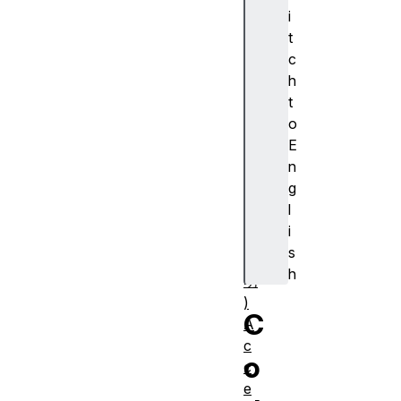
cr
i
ip
t
ti
c
o
h
n
t
(
o
ア
E
ク
n
セ
g
シ
l
ブ
i
ル
s
説
h
明
)
C
A
c
o
c
e