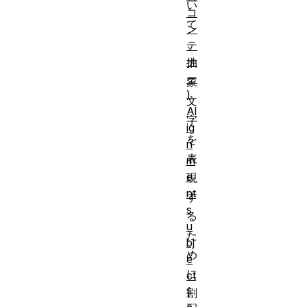
い
コ
て
ン
、
テ
ナ
抽
ー
象
)
文
Al
字
ig
を
n
表
m
e
現
nt
す
s
る
u
た
bj
め
e
に
ct
(
割