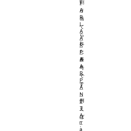
割
)
A
り
R
当
I
て
A
ら
A
れ
R
た
P
A
番
A
号
R
で
P
す
A
。
N
例
E
T
え
A
ば
rr
、
a