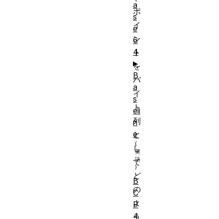
a
ポ
s
イ
e
ン
6
4
ト
を
B
バ
a
イ
s
ト
eli
列
n
e
と
し
て
ど
B
の
C
よ
P
4
う