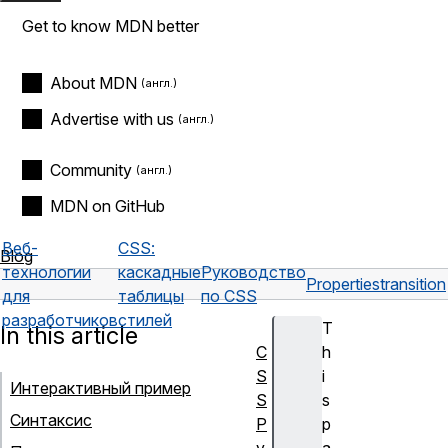
Get to know MDN better
About MDN
Advertise with us
Community
MDN on GitHub
Веб-
CSS:
Blog
технологии
каскадные
Руководство
Properties
transition
для
таблицы
по CSS
разработчиков
стилей
T
In this article
C
h
S
i
Интерактивный пример
S
s
Синтаксис
Р
p