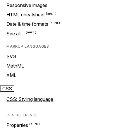
Responsive images
HTML cheatsheet
Date & time formats
See all…
MARKUP LANGUAGES
SVG
MathML
XML
CSS
CSS: Styling language
CSS REFERENCE
Properties