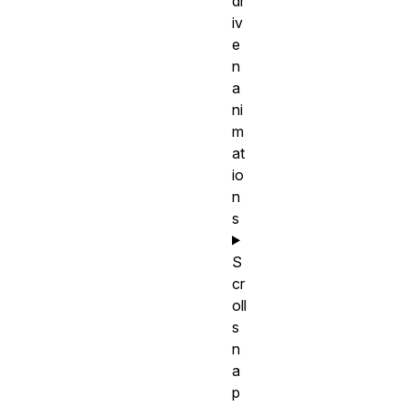
dr
iv
e
n
a
ni
m
at
io
n
s
S
cr
oll
s
n
a
p