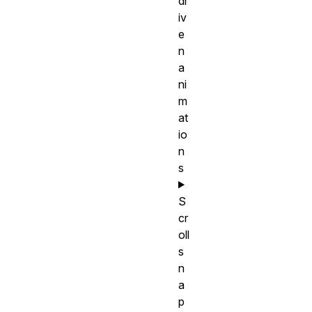
dr
iv
e
n
a
ni
m
at
io
n
s
S
cr
oll
s
n
a
p