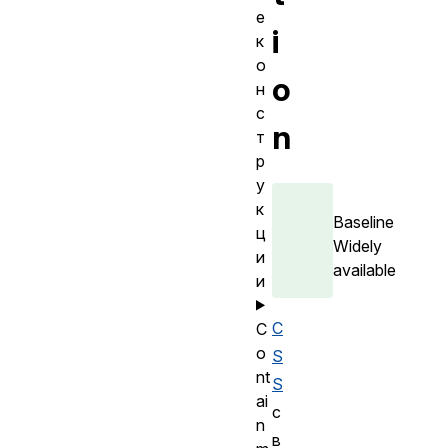
е
i
к
о
o
н
с
n
т
р
у
к
Baseline
ц
Widely
и
available
и
C
C
o
S
nt
S
ai
с
n
в