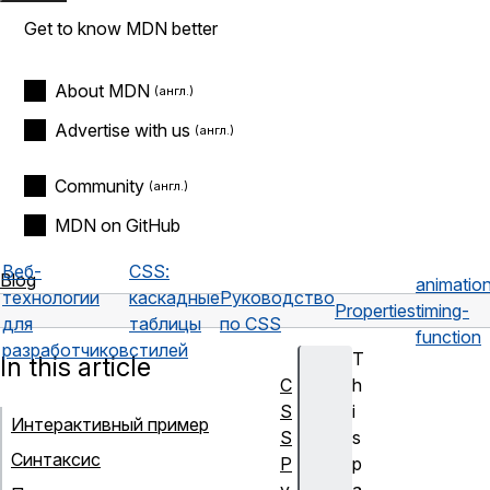
Get to know MDN better
About MDN
Advertise with us
Community
MDN on GitHub
Веб-
CSS:
Blog
animatio
технологии
каскадные
Руководство
Properties
timing-
для
таблицы
по CSS
function
разработчиков
стилей
T
In this article
C
h
S
i
Интерактивный пример
S
s
Синтаксис
Р
p