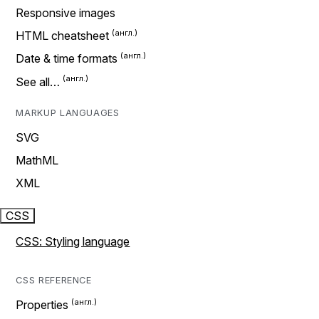
Responsive images
HTML cheatsheet
Date & time formats
See all…
MARKUP LANGUAGES
SVG
MathML
XML
CSS
CSS: Styling language
CSS REFERENCE
Properties