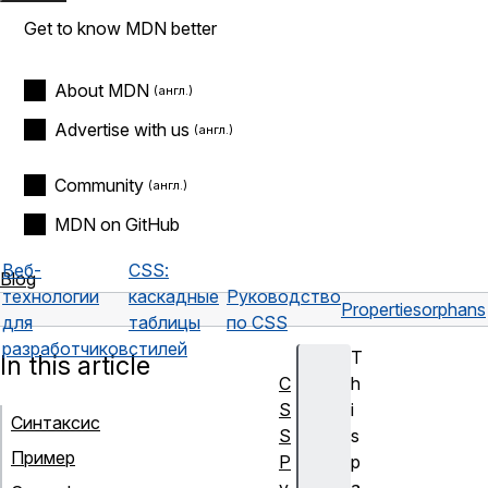
Get to know MDN better
About MDN
Advertise with us
Community
MDN on GitHub
Веб-
CSS:
Blog
технологии
каскадные
Руководство
Properties
orphans
для
таблицы
по CSS
разработчиков
стилей
T
In this article
C
h
S
i
Синтаксис
S
s
Пример
Р
p