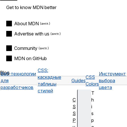
Get to know MDN better
About MDN
Advertise with us
Community
MDN on GitHub
CSS:
Blog
Веб-технологии
Инструмент
каскадные
CSS
для
Guides
выбора
таблицы
Colors
разработчиков
цвета
стилей
T
C
h
S
i
S
s
Р
p