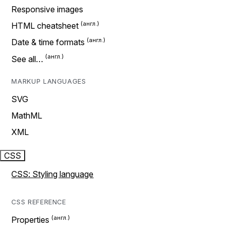
Responsive images
HTML cheatsheet
Date & time formats
See all…
MARKUP LANGUAGES
SVG
MathML
XML
CSS
CSS: Styling language
CSS REFERENCE
Properties