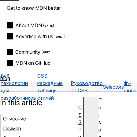
Get to know MDN better
About MDN
Advertise with us
Community
MDN on GitHub
Веб-
CSS:
Blog
технологии
каскадные
Руководство
:in-
Selectors
для
таблицы
по CSS
range
разработчиков
стилей
T
In this article
C
h
S
i
Описание
S
s
Пример
Р
p