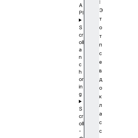
:
A
Э
PI
т
S
о
cr
т
oll
п
a
с
n
е
c
в
h
or
д
in
о
g
к
л
S
а
cr
с
oll
-
с