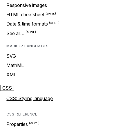
Responsive images
HTML cheatsheet
Date & time formats
See all…
MARKUP LANGUAGES
SVG
MathML
XML
CSS
CSS: Styling language
CSS REFERENCE
Properties