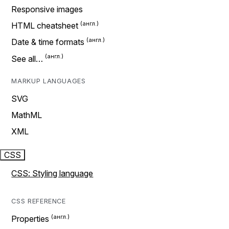
Responsive images
HTML cheatsheet
Date & time formats
See all…
MARKUP LANGUAGES
SVG
MathML
XML
CSS
CSS: Styling language
CSS REFERENCE
Properties