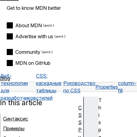
Get to know MDN better
About MDN
Advertise with us
Community
MDN on GitHub
Веб-
CSS:
Blog
технологии
каскадные
Руководство
column-
Properties
для
таблицы
по CSS
fill
разработчиков
стилей
T
In this article
C
h
S
i
Синтаксис
S
s
Примеры
Р
p