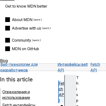
Get to know MDN better
About MDN
Advertise with us
Community
MDN on GitHub
Blog
Веб-технологии для
Интерфейсы веб
Fetch
разработчиков
API
API
T
In this article
Fet
h
ch
i
Определения и
AP
s
использование
I
p
Fetch интерфейсы