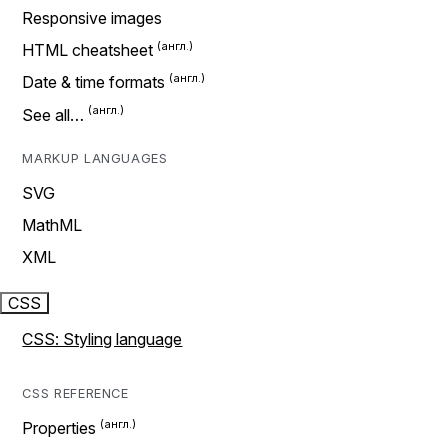
Responsive images
HTML cheatsheet
Date & time formats
See all…
MARKUP LANGUAGES
SVG
MathML
XML
CSS
CSS: Styling language
CSS REFERENCE
Properties