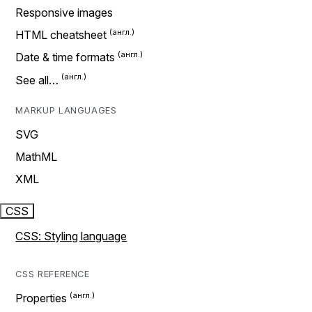
Responsive images
HTML cheatsheet
Date & time formats
See all…
MARKUP LANGUAGES
SVG
MathML
XML
CSS
CSS: Styling language
CSS REFERENCE
Properties