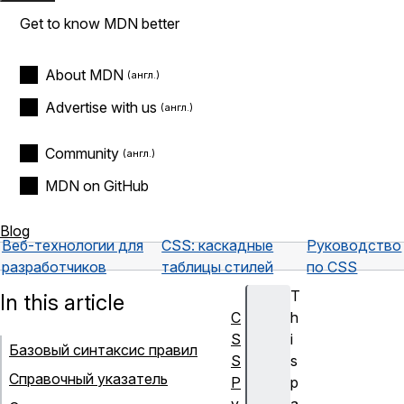
Get to know MDN better
About MDN
Advertise with us
Community
MDN on GitHub
Blog
Веб-технологии для
CSS: каскадные
Руководство
разработчиков
таблицы стилей
по CSS
T
In this article
C
h
S
i
Базовый синтаксис правил
S
s
Справочный указатель
Р
p