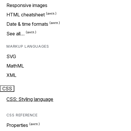
Responsive images
HTML cheatsheet
Date & time formats
See all…
MARKUP LANGUAGES
SVG
MathML
XML
CSS
CSS: Styling language
CSS REFERENCE
Properties