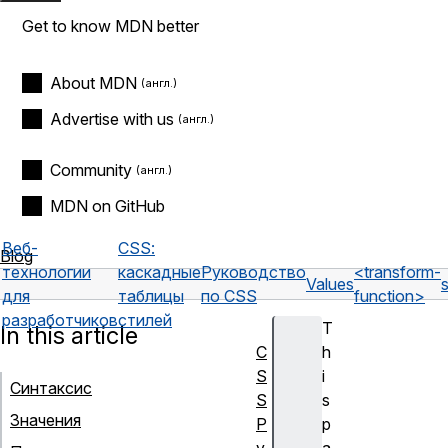
Get to know MDN better
About MDN
Advertise with us
Community
MDN on GitHub
Веб-
CSS:
Blog
технологии
каскадные
Руководство
<transform-
Values
для
таблицы
по CSS
function>
разработчиков
стилей
T
In this article
C
h
S
i
Синтаксис
S
s
Значения
Р
p