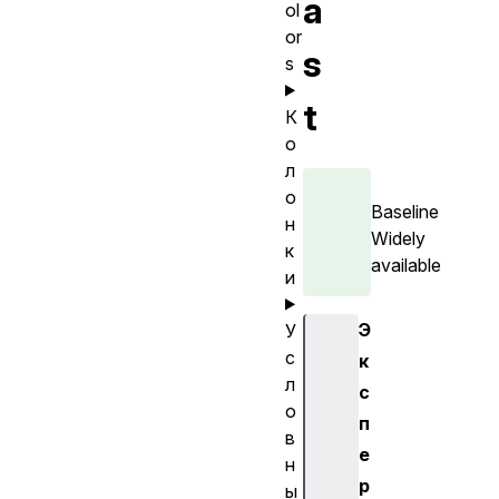
a
ol
or
s
s
t
К
о
л
о
Baseline
н
Widely
к
available
и
Э
У
с
к
л
с
о
п
в
е
н
р
ы