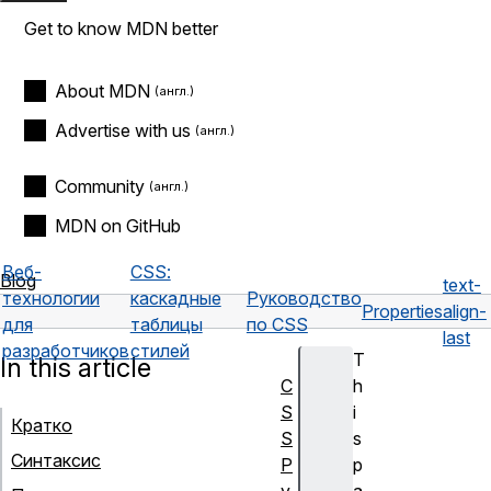
Get to know MDN better
About MDN
Advertise with us
Community
MDN on GitHub
Веб-
CSS:
Blog
text-
технологии
каскадные
Руководство
Properties
align-
для
таблицы
по CSS
last
разработчиков
стилей
T
In this article
C
h
S
i
Кратко
S
s
Синтаксис
Р
p