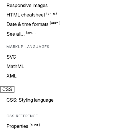
Responsive images
HTML cheatsheet
Date & time formats
See all…
MARKUP LANGUAGES
SVG
MathML
XML
CSS
CSS: Styling language
CSS REFERENCE
Properties