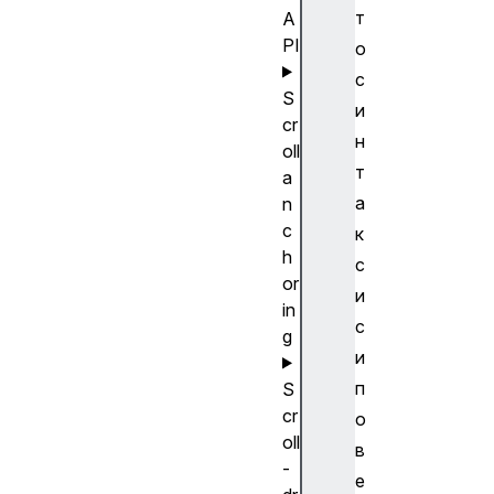
т
A
PI
о
с
S
и
cr
н
oll
т
a
а
n
c
к
h
с
or
и
in
с
g
и
п
S
cr
о
oll
в
-
е