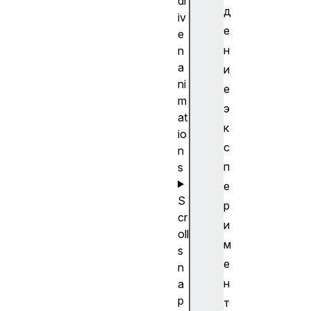
dr
д
iv
е
e
н
n
a
и
ni
е
m
э
at
к
io
с
n
п
s
е
S
р
cr
и
oll
м
s
е
n
н
a
p
т