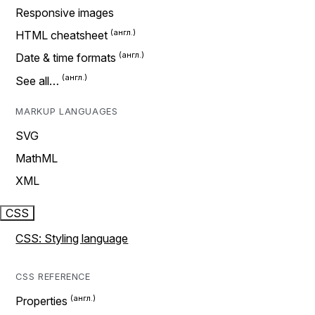
Responsive images
HTML cheatsheet
Date & time formats
See all…
MARKUP LANGUAGES
SVG
MathML
XML
CSS
CSS: Styling language
CSS REFERENCE
Properties