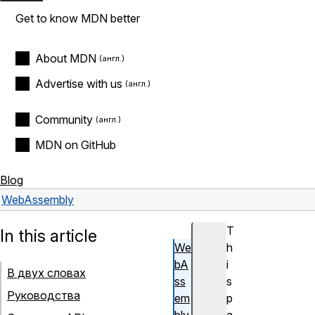
Get to know MDN better
About MDN
Advertise with us
Community
MDN on GitHub
Blog
WebAssembly
T
In this article
We
h
bA
i
В двух словах
ss
s
Руководства
em
p