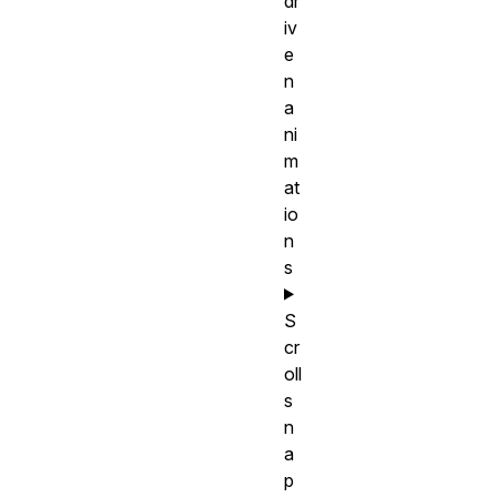
dr
iv
e
n
a
ni
m
at
io
n
s
S
cr
oll
s
n
a
p