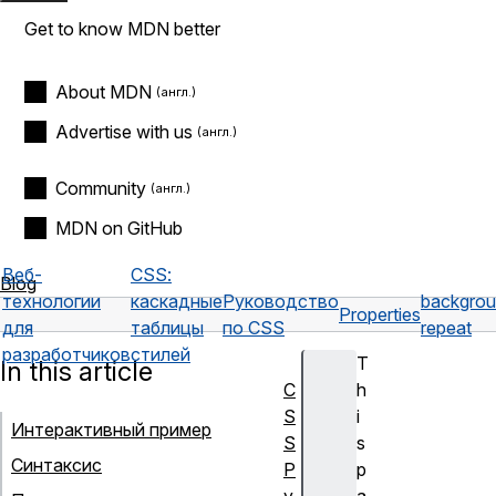
Get to know MDN better
About MDN
Advertise with us
Community
MDN on GitHub
Веб-
CSS:
Blog
технологии
каскадные
Руководство
backgrou
Properties
для
таблицы
по CSS
repeat
разработчиков
стилей
T
In this article
C
h
S
i
Интерактивный пример
S
s
Синтаксис
Р
p