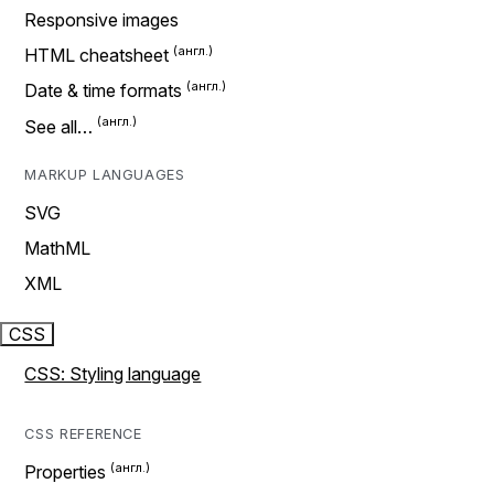
Responsive images
HTML cheatsheet
Date & time formats
See all…
MARKUP LANGUAGES
SVG
MathML
XML
CSS
CSS: Styling language
CSS REFERENCE
Properties