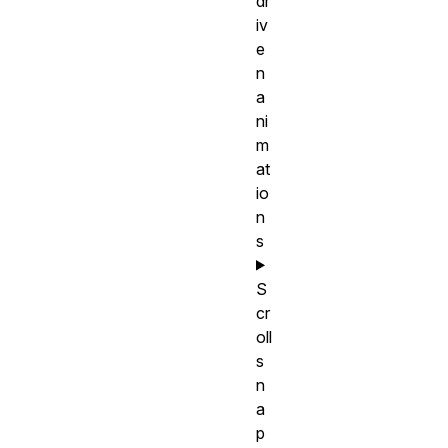
dr
iv
e
n
a
ni
m
at
io
n
s
S
cr
oll
s
n
a
p