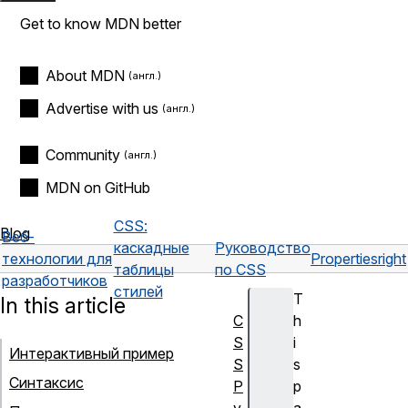
Get to know MDN better
About MDN
Advertise with us
Community
MDN on GitHub
CSS:
Blog
Веб-
каскадные
Руководство
технологии для
Properties
right
таблицы
по CSS
разработчиков
стилей
T
In this article
C
h
S
i
Интерактивный пример
S
s
Синтаксис
Р
p