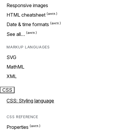
Responsive images
HTML cheatsheet
Date & time formats
See all…
MARKUP LANGUAGES
SVG
MathML
XML
CSS
CSS: Styling language
CSS REFERENCE
Properties