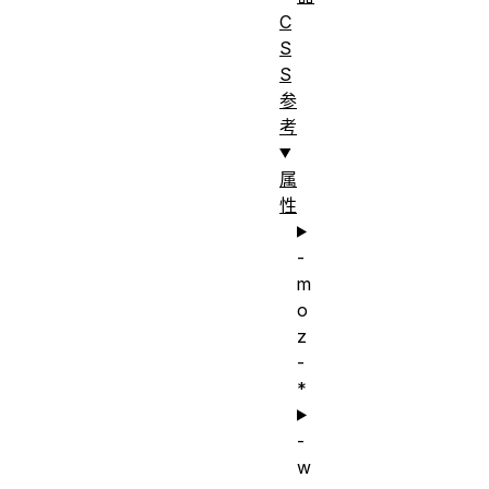
C
S
S
参
考
属
性
-
m
o
z
-
*
-
w