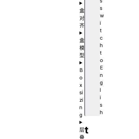
s
s
盒
w
对
i
齐
t
c
盒
h
模
t
型
o
E
B
n
o
g
x
l
si
i
zi
s
n
h
g
t
层
叠