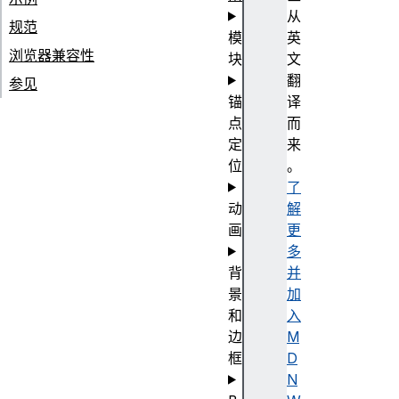
从
规范
模
英
浏览器兼容性
块
文
翻
参见
锚
译
点
而
定
来
位
。
了
动
解
画
更
多
背
并
景
加
和
入
边
M
框
D
N