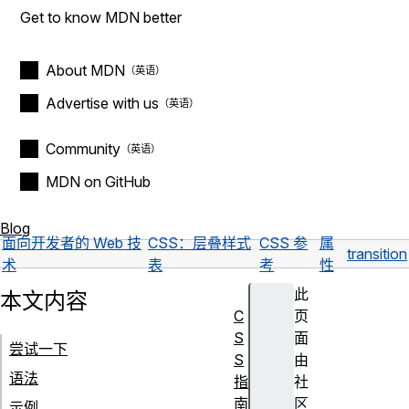
Get to know MDN better
About MDN
Advertise with us
Community
MDN on GitHub
Blog
面向开发者的 Web 技
CSS：层叠样式
CSS 参
属
transition
术
表
考
性
此
本文内容
C
页
S
面
尝试一下
S
由
语法
指
社
南
区
示例