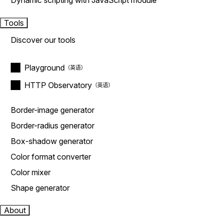
Dynamic scripting with JavaScript module
Tools
Discover our tools
Playground
HTTP Observatory
Border-image generator
Border-radius generator
Box-shadow generator
Color format converter
Color mixer
Shape generator
About