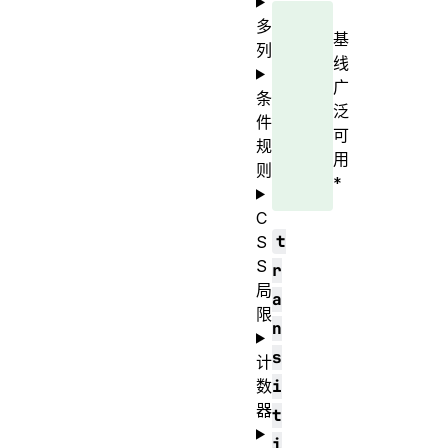
多
基
列
线
广
条
泛
件
可
规
用
则
*
C
t
S
S
r
局
a
限
n
s
计
数
i
器
t
i