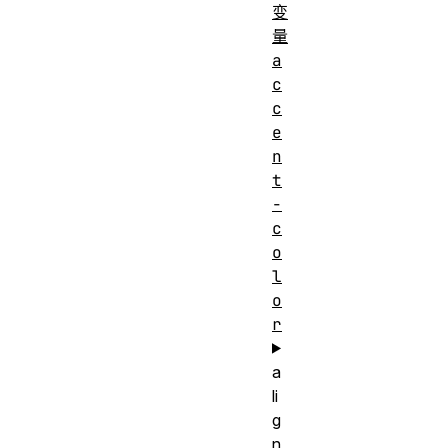
变
量
a
c
c
e
n
t
-
c
o
l
o
r
a
li
g
n