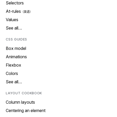
Selectors
At-rules
Values
See all…
CSS GUIDES
Box model
Animations
Flexbox
Colors
See all…
LAYOUT COOKBOOK
Column layouts
Centering an element