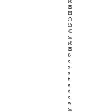
成
器
圆
角
边
框
生
成
器
B
o
x-
s
h
a
d
o
w
生