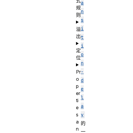
式
a
规
n
则
s
i
溢
出
t
i
定
o
位
n
-
Pr
o
d
p
e
er
l
ti
a
e
s
y
a
的
n
一