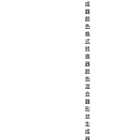
成
器
颜
色
格
式
转
换
器
颜
色
混
合
器
形
状
生
成
器