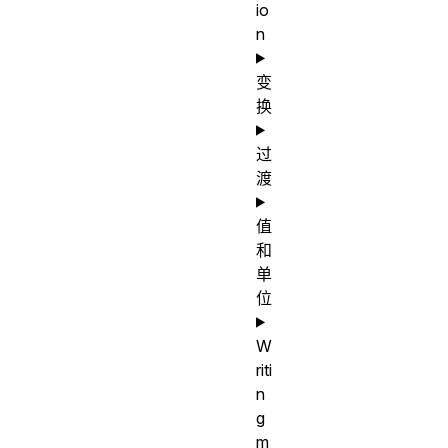
io
n
变
换
过
渡
值
和
单
位
W
riti
n
g
m