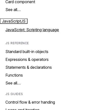
Card component
See all…
JavaScript
JS
JavaScript: Scripting language
JS REFERENCE
Standard built-in objects
Expressions & operators
Statements & declarations
Functions
See all…
JS GUIDES
Control flow & error handing