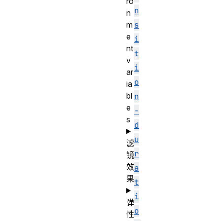
ro
n
n
m
s
e
i
nt
t
v
i
ar
o
ia
bl
n
e
-
s
d
u
滤
r
镜
效
a
果
t
i
弹
o
性