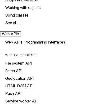
Loops and iteration
Working with objects
Using classes
See all…
Web APIs
Web APIs: Programming interfaces
WEB API REFERENCE
File system API
Fetch API
Geolocation API
HTML DOM API
Push API
Service worker API