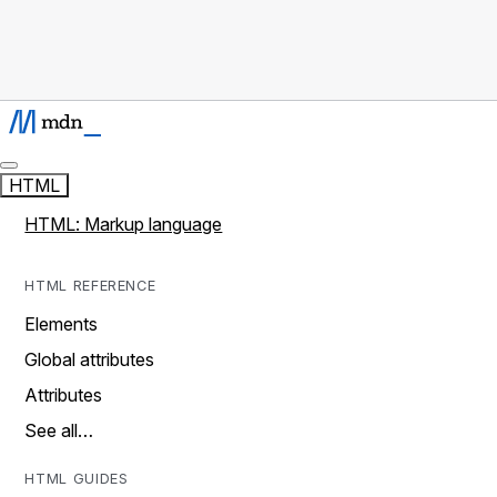
HTML
HTML: Markup language
HTML REFERENCE
Elements
Global attributes
Attributes
See all…
HTML GUIDES