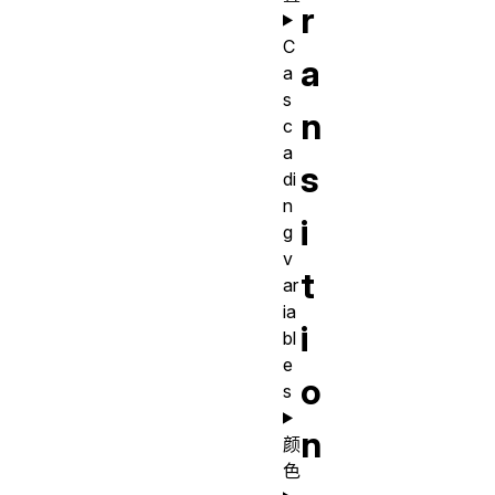
r
C
a
a
s
n
c
a
s
di
n
i
g
v
t
ar
ia
i
bl
e
o
s
n
颜
色