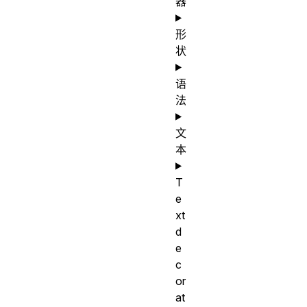
器
形
状
语
法
文
本
T
e
xt
d
e
c
or
at