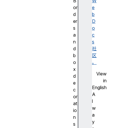
B
W
or
e
d
b
er
D
s
o
a
c
n
s
d
社
b
区
o
。
x
View
d
in
e
English
c
A
or
l
at
w
io
a
n
y
s