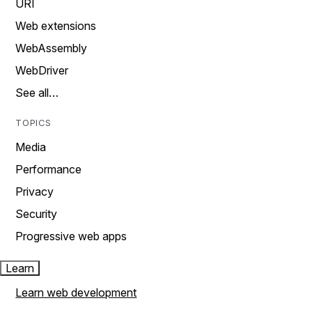
URI
Web extensions
WebAssembly
WebDriver
See all…
TOPICS
Media
Performance
Privacy
Security
Progressive web apps
Learn
Learn web development