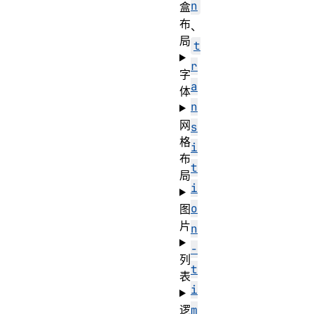
n
盒
布
、
局
t
r
字
a
体
n
网
s
格
i
布
t
局
i
o
图
片
n
-
列
t
表
i
逻
m