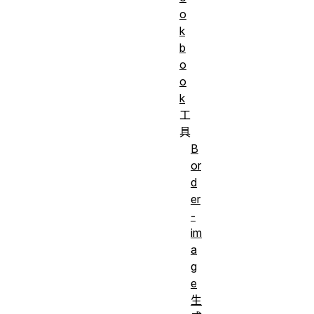
o
k
b
o
o
k
工
具
B
or
d
er
-
im
a
g
e
生