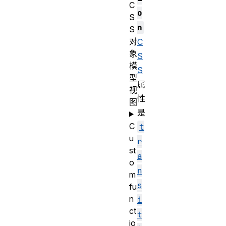
C
o
S
n
S
对
C
象
S
模
S
型
属
视
性
图
是
C
t
u
r
st
a
o
n
m
s
fu
n
i
ct
t
io