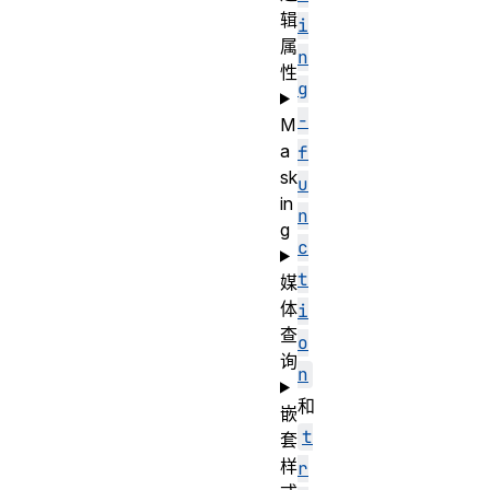
辑
i
属
n
性
g
-
M
a
f
sk
u
in
n
g
c
t
媒
体
i
查
o
询
n
和
嵌
t
套
样
r