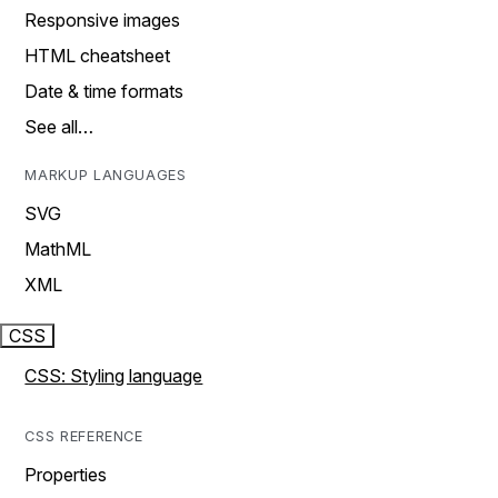
Responsive images
HTML cheatsheet
Date & time formats
See all…
MARKUP LANGUAGES
SVG
MathML
XML
CSS
CSS: Styling language
CSS REFERENCE
Properties