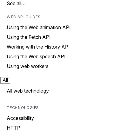
See all…
WEB API GUIDES
Using the Web animation API
Using the Fetch API
Working with the History API
Using the Web speech API
Using web workers
All
All web technology
TECHNOLOGIES
Accessibility
HTTP