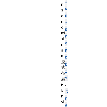
i
n
o
s
n
a
n
-
d
p
mi
r
xi
o
n
p
s
e
流
r
式
t
布
y
局
、
E
t
n
r
vi
a