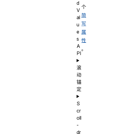
d
个
V
简
al
写
u
e
属
s
性
A
。
PI
滚
动
锚
定
S
cr
oll
-
dr