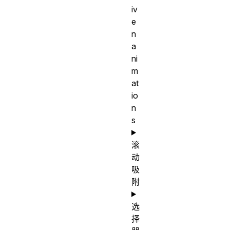
iv
e
n
a
ni
m
at
io
n
s
滚
动
吸
附
选
择