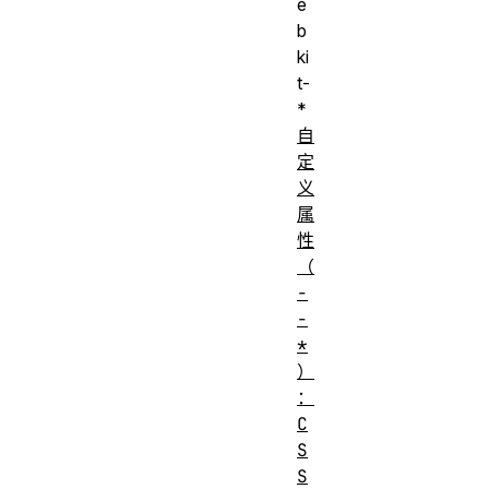
e
b
ki
t-
*
自
定
义
属
性
（
-
-
*
）
：
C
S
S