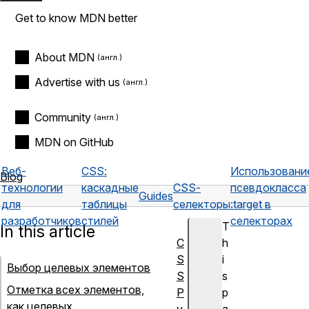
Get to know MDN better
About MDN
Advertise with us
Community
MDN on GitHub
Веб-
CSS:
Использовани
Blog
технологии
каскадные
CSS-
псевдокласса
Guides
для
таблицы
селекторы
:target в
разработчиков
стилей
селекторах
T
In this article
C
h
S
i
Выбор целевых элементов
S
s
Отметка всех элементов,
Р
p
как целевых