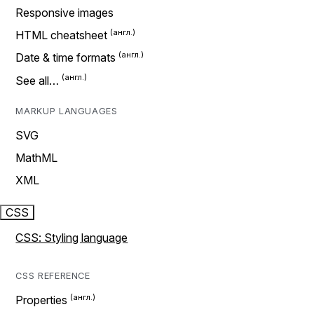
Responsive images
HTML cheatsheet
Date & time formats
See all…
MARKUP LANGUAGES
SVG
MathML
XML
CSS
CSS: Styling language
CSS REFERENCE
Properties