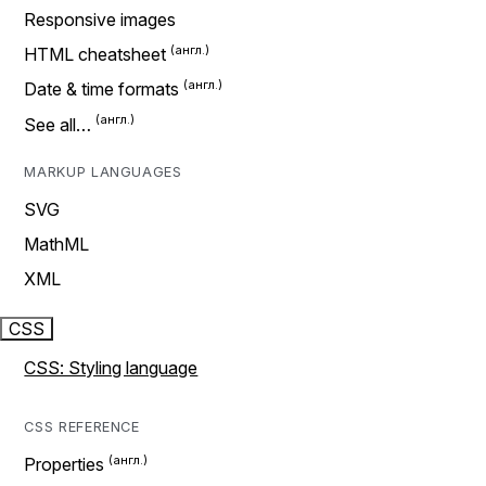
Responsive images
HTML cheatsheet
Date & time formats
See all…
MARKUP LANGUAGES
SVG
MathML
XML
CSS
CSS: Styling language
CSS REFERENCE
Properties