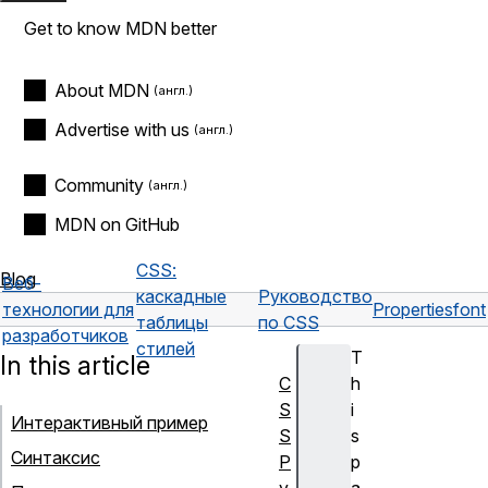
Get to know MDN better
About MDN
Advertise with us
Community
MDN on GitHub
CSS:
Blog
Веб-
каскадные
Руководство
технологии для
Properties
font
таблицы
по CSS
разработчиков
стилей
T
In this article
C
h
S
i
Интерактивный пример
S
s
Синтаксис
Р
p