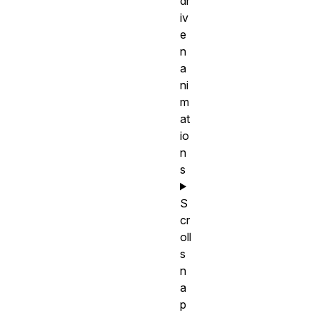
dr
iv
e
n
a
ni
m
at
io
n
s
S
cr
oll
s
n
a
p