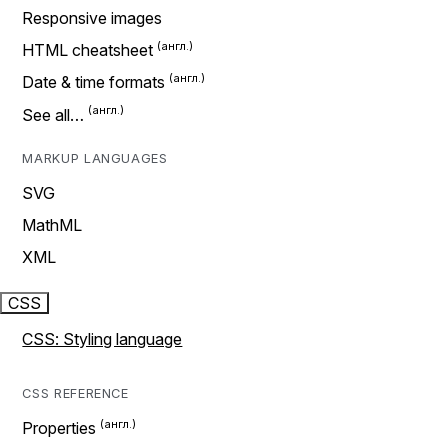
Responsive images
HTML cheatsheet
Date & time formats
See all…
MARKUP LANGUAGES
SVG
MathML
XML
CSS
CSS: Styling language
CSS REFERENCE
Properties