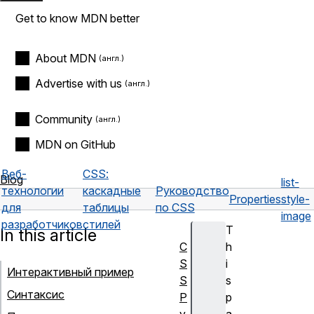
Get to know MDN better
About MDN
Advertise with us
Community
MDN on GitHub
Веб-
CSS:
Blog
list-
технологии
каскадные
Руководство
Properties
style-
для
таблицы
по CSS
image
разработчиков
стилей
T
In this article
C
h
S
i
Интерактивный пример
S
s
Синтаксис
Р
p