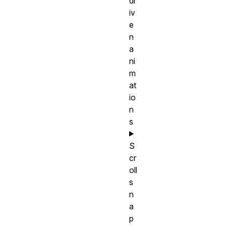
dr
iv
e
n
a
ni
m
at
io
n
s
S
cr
oll
s
n
a
p