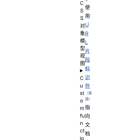
C
使
S
用
S
U
对
象
R
模
L
型
片
视
段
图
标
识
C
u
符
st
o
指
m
fu
向
n
文
ct
档
io