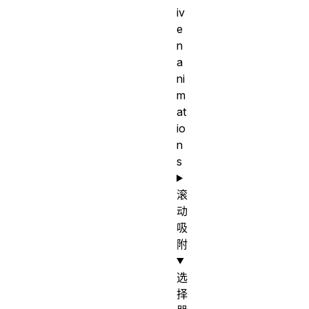
iv
e
n
a
ni
m
at
io
n
s
滚
动
吸
附
选
择