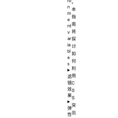
ro
。
n
本
m
指
e
南
nt
将
v
ar
探
ia
讨
bl
如
e
何
s
利
用
滤
镜
C
效
S
果
S
突
弹
出
性