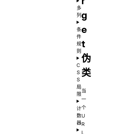
r
多
g
列
e
条
件
t
规
则
伪
C
类
S
S
局
当
限
一
个
计
数
U
器
R
L