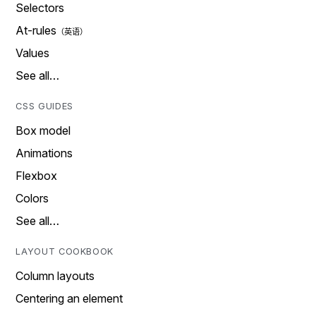
Selectors
At-rules
Values
See all…
CSS GUIDES
Box model
Animations
Flexbox
Colors
See all…
LAYOUT COOKBOOK
Column layouts
Centering an element