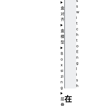
s
s
盒
w
对
i
齐
t
c
盒
h
模
t
型
o
E
B
n
o
g
x
l
si
i
zi
s
n
h
g
在
层
叠