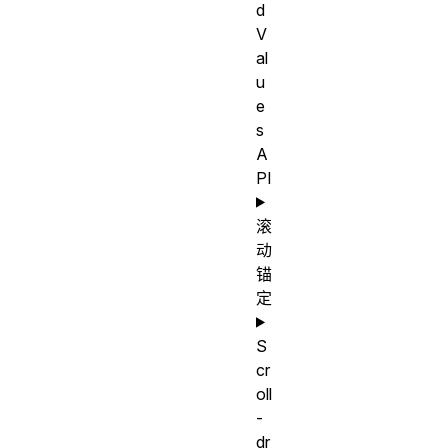
d
V
al
u
e
s
A
PI
滚
动
锚
定
S
cr
oll
-
dr