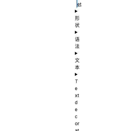
et
形
状
语
法
文
本
T
e
xt
d
e
c
or
at