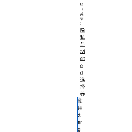
e
隐
私
与
:vi
sit
e
d
选
择
器
使
用
:t
ar
g