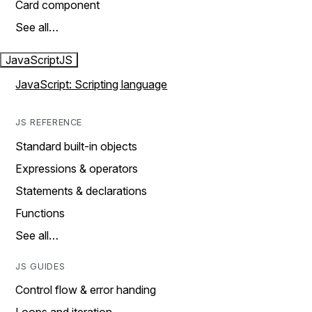
Card component
See all…
JavaScript
JS
JavaScript: Scripting language
JS REFERENCE
Standard built-in objects
Expressions & operators
Statements & declarations
Functions
See all…
JS GUIDES
Control flow & error handing