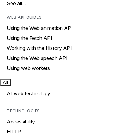
See all…
WEB API GUIDES
Using the Web animation API
Using the Fetch API
Working with the History API
Using the Web speech API
Using web workers
All
All web technology
TECHNOLOGIES
Accessibility
HTTP