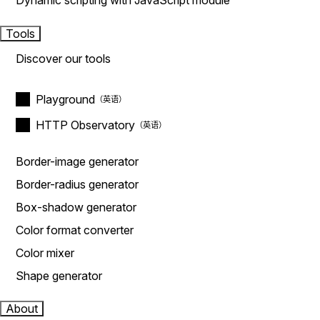
Dynamic scripting with JavaScript module
Tools
Discover our tools
Playground
HTTP Observatory
Border-image generator
Border-radius generator
Box-shadow generator
Color format converter
Color mixer
Shape generator
About