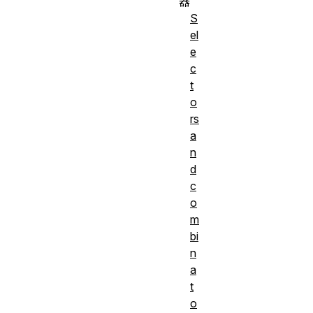
器
S
el
e
c
t
o
rs
a
n
d
c
o
m
bi
n
a
t
o