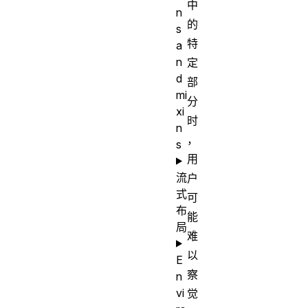
中
n
的
s
特
a
n
定
d
部
mi
分
xi
时
n
，
s
用
流
户
式
可
布
能
局
难
以
E
察
n
vi
觉