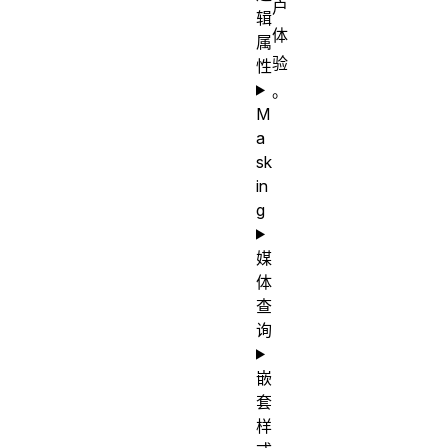
户
辑
体
属
验
性
。
M
a
sk
in
g
媒
体
查
询
嵌
套
样