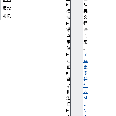
从
结论
模
英
参见
块
文
翻
锚
译
点
而
定
来
位
。
了
动
解
画
更
多
背
并
景
加
和
入
边
M
框
D
N