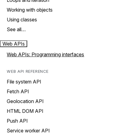
Loops and iteration
Working with objects
Using classes
See all…
Web APIs
Web APIs: Programming interfaces
WEB API REFERENCE
File system API
Fetch API
Geolocation API
HTML DOM API
Push API
Service worker API