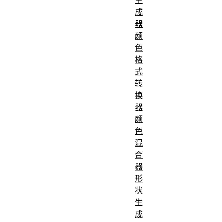
成
器
颜
色
格
式
转
换
器
颜
色
混
合
器
形
状
生
成