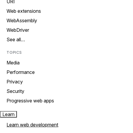
URI
Web extensions
WebAssembly
WebDriver
See all…
TOPICS
Media
Performance
Privacy
Security
Progressive web apps
Learn
Learn web development