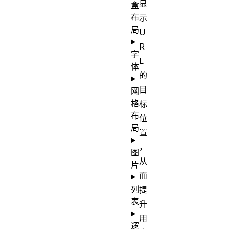
显
盒
布
示
局
U
R
字
L
体
的
目
网
格
标
布
位
局
置
，
图
从
片
而
列
提
表
升
用
逻