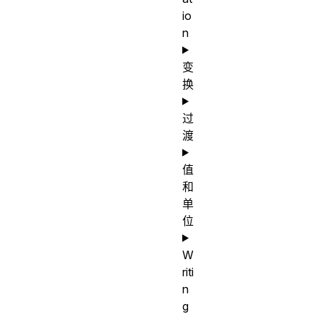
io
n
变
换
过
渡
值
和
单
位
W
riti
n
g