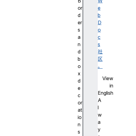
B
W
or
e
d
b
er
D
s
o
a
c
n
s
d
社
b
区
o
。
x
View
d
in
e
English
c
A
or
l
at
w
io
a
n
y
s