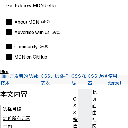
Get to know MDN better
About MDN
Advertise with us
Community
MDN on GitHub
Blog
面向开发者的 Web
CSS：层叠样
CSS 布
CSS 选择
使用
技术
式表
局
器
:target
此
本文内容
C
页
S
面
选择目标
S
由
定位所有元素
指
社
南
区
示例