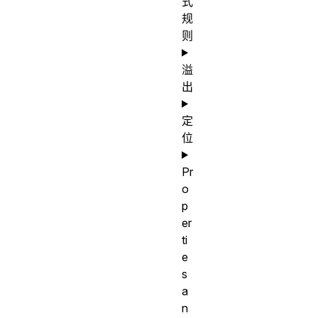
式
规
则
溢
出
定
位
Pr
o
p
er
ti
e
s
a
n