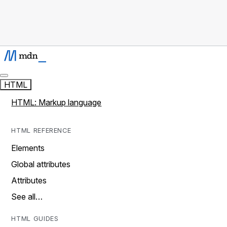
HTML
HTML: Markup language
HTML REFERENCE
Elements
Global attributes
Attributes
See all…
HTML GUIDES