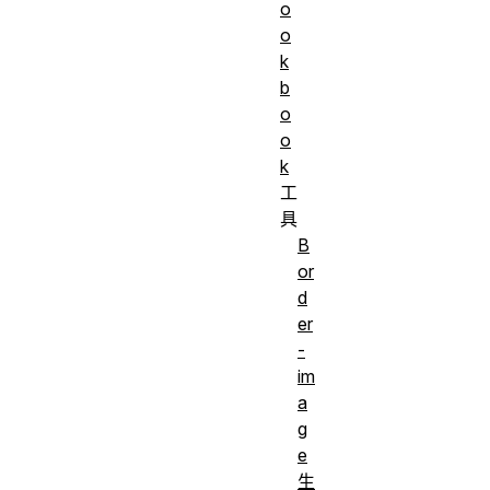
o
o
k
b
o
o
k
工
具
B
or
d
er
-
im
a
g
e
生