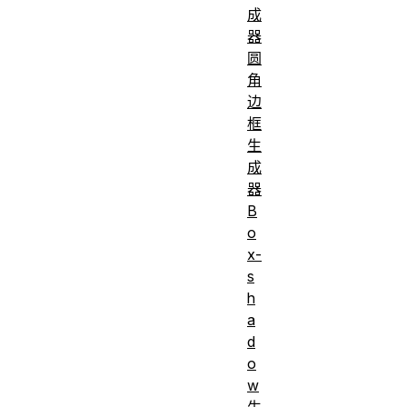
成
器
圆
角
边
框
生
成
器
B
o
x-
s
h
a
d
o
w
生