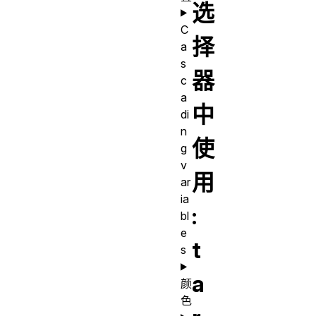
选
C
择
a
s
器
c
a
中
di
n
使
g
v
用
ar
ia
:
bl
e
t
s
a
颜
色