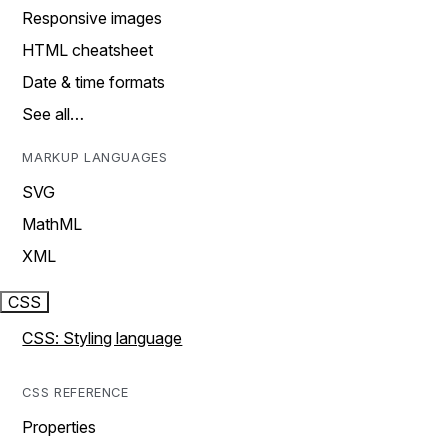
Responsive images
HTML cheatsheet
Date & time formats
See all…
MARKUP LANGUAGES
SVG
MathML
XML
CSS
CSS: Styling language
CSS REFERENCE
Properties