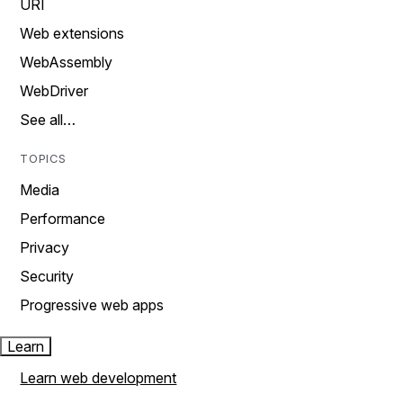
URI
Web extensions
WebAssembly
WebDriver
See all…
TOPICS
Media
Performance
Privacy
Security
Progressive web apps
Learn
Learn web development