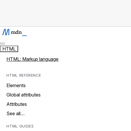
HTML
HTML: Markup language
HTML REFERENCE
Elements
Global attributes
Attributes
See all…
HTML GUIDES