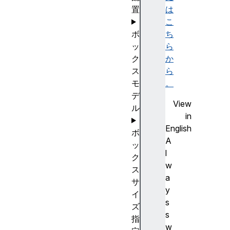
置
は
こ
ボ
ち
ッ
ら
ク
か
ス
ら
モ
。
デ
View
ル
in
English
ボ
A
ッ
l
ク
w
ス
a
サ
y
イ
s
ズ
s
指
w