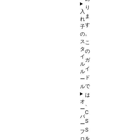
り
入
ま
れ
す
子
。
の
ス
こ
タ
の
イ
ガ
ル
イ
ル
ド
ー
で
ル
は
オ
、
ー
C
バ
S
ー
S
フ
を
ロ