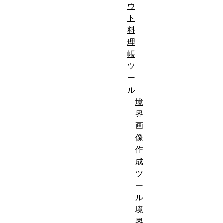
ウ
ト
料
理
帳
ツ
ー
ル
境
界
画
像
作
成
ツ
ー
ル
境
界