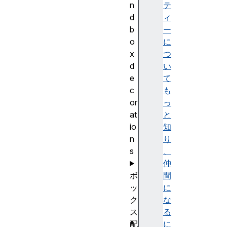
n
テ
d
ィ
b
ー
o
に
x
つ
d
い
e
て
c
も
or
っ
at
と
io
知
n
り
s
、
仲
ボ
間
ッ
に
ク
な
ス
る
配
に