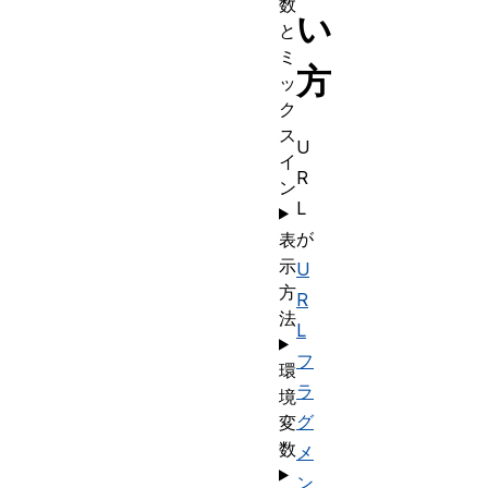
数
い
と
ミ
方
ッ
ク
ス
U
イ
R
ン
L
が
表
示
U
方
R
法
L
フ
環
ラ
境
グ
変
数
メ
ン