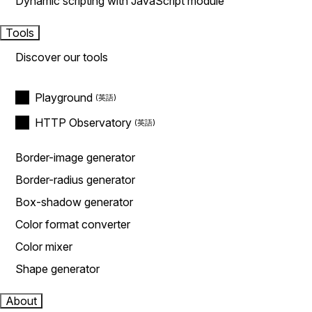
Dynamic scripting with JavaScript module
Tools
Discover our tools
Playground
HTTP Observatory
Border-image generator
Border-radius generator
Box-shadow generator
Color format converter
Color mixer
Shape generator
About