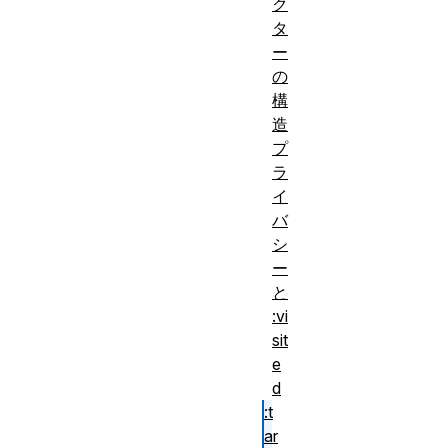
ク
タ
ー
の
構
造
プ
ラ
イ
バ
シ
ー
と
:vi
sit
e
d
:t
ar