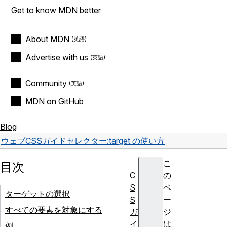
Get to know MDN better
About MDN
Advertise with us
Community
MDN on GitHub
Blog
ウェブ
CSS
ガイド
セレクター
:target の使い方
こ
目次
C
の
S
ペ
ターゲットの選択
S
ー
すべての要素を対象にする
ガ
ジ
イ
は
例