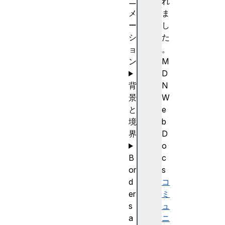
ニ
れ
メ
ま
ー
し
シ
た
ョ
。
ン
M
D
背
N
景
W
と
e
境
b
界
D
o
B
c
or
s
d
コ
er
ミ
s
ュ
a
ニ