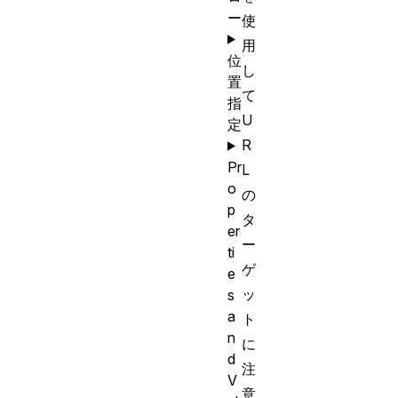
ー
使
用
位
し
置
て
指
U
定
R
Pr
L
o
の
p
タ
er
ー
ti
ゲ
e
ッ
s
a
ト
n
に
d
注
V
意