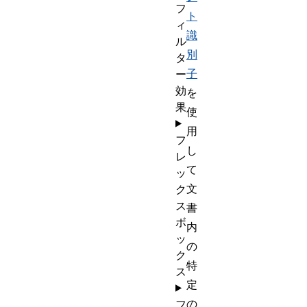
フ
ト
ィ
識
ル
別
タ
子
ー
効
を
果
使
用
フ
し
レ
て
ッ
文
ク
ス
書
ボ
内
ッ
の
ク
特
ス
定
の
フ