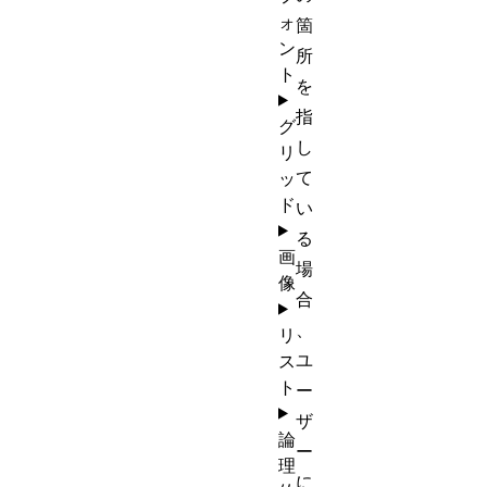
ォ
箇
ン
所
ト
を
指
グ
し
リ
て
ッ
ド
い
る
画
場
像
合
、
リ
ユ
ス
ト
ー
ザ
論
ー
理
に