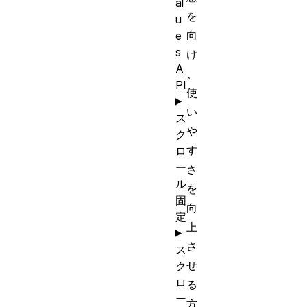
al
を
u
向
e
s
け
A
、
PI
使
い
ス
や
ク
す
ロ
ー
さ
ル
を
固
向
定
上
さ
ス
せ
ク
ロ
る
ー
方