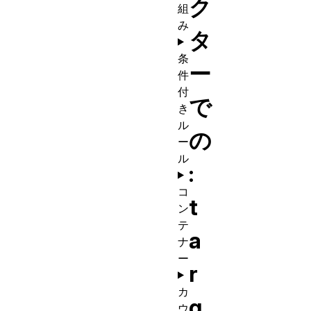
ク
組
み
タ
条
ー
件
付
で
き
ル
の
ー
ル
:
コ
t
ン
テ
a
ナ
ー
r
カ
g
ウ