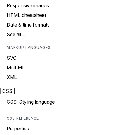
Responsive images
HTML cheatsheet
Date & time formats
See all…
MARKUP LANGUAGES
SVG
MathML
XML
CSS
CSS: Styling language
CSS REFERENCE
Properties