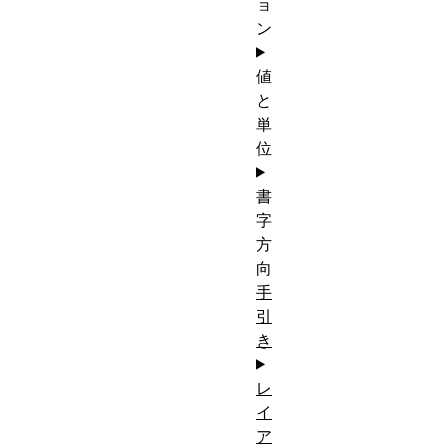
ョ
ン
値
と
単
位
書
字
方
向
手
引
き
レ
イ
ア