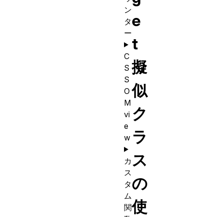
ン
e
タ
ー
t
C
擬
S
S
似
O
M
ク
vi
e
ラ
w
ス
カ
ス
の
タ
ム
使
関