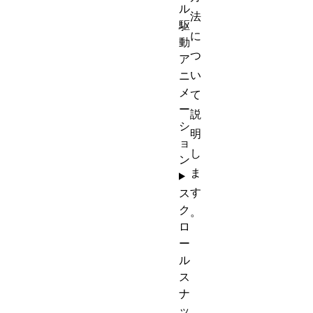
ル
法
駆
に
動
つ
ア
い
ニ
メ
て
ー
説
シ
明
ョ
し
ン
ま
す
ス
ク
。
ロ
ー
ル
ス
ナ
ッ