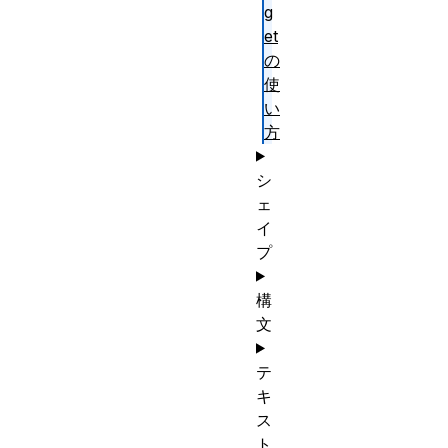
g
et
の
使
い
方
シ
ェ
イ
プ
構
文
テ
キ
ス
ト