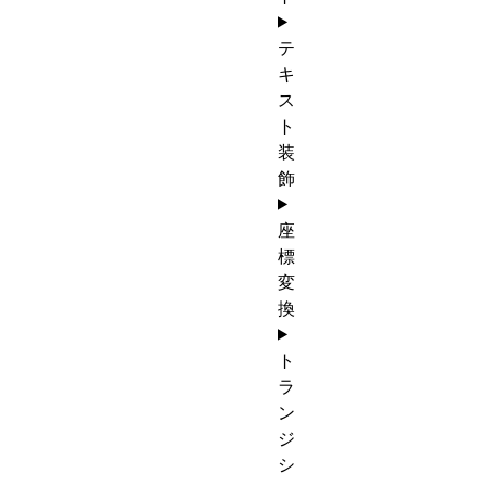
テ
キ
ス
ト
装
飾
座
標
変
換
ト
ラ
ン
ジ
シ