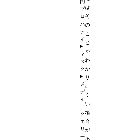
的
は
プ
そ
ロ
パ
の
テ
こ
ィ
と
が
マ
わ
ス
か
ク
り
メ
に
デ
く
ィ
い
ア
場
ク
合
エ
リ
が
ー
あ