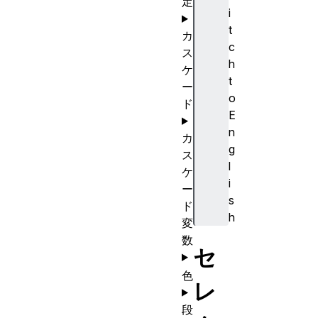
定
i
t
カ
c
ス
h
ケ
t
ー
o
ド
E
n
カ
g
ス
l
ケ
i
ー
s
ド
h
変
数
セ
色
レ
段