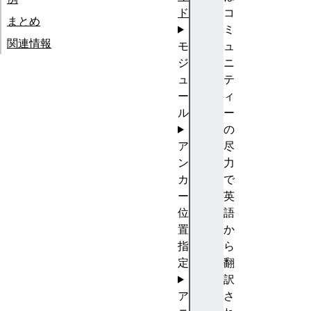
ド
コ
まとめ
ミ
関連情報
モ
ュ
ジ
ニ
ュ
テ
ー
ィ
ル
ー
の
ア
尽
ン
力
カ
で
ー
英
位
語
置
か
指
ら
定
翻
訳
ア
さ