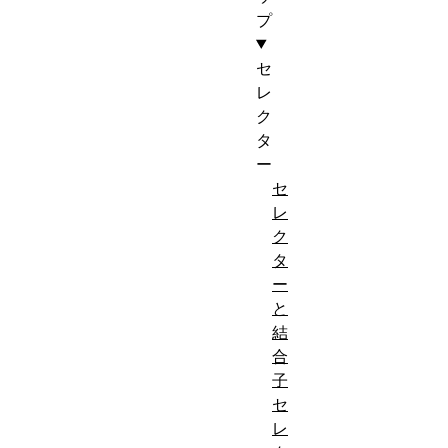
プ
セ
レ
ク
タ
ー
セ
レ
ク
タ
ー
と
結
合
子
セ
レ