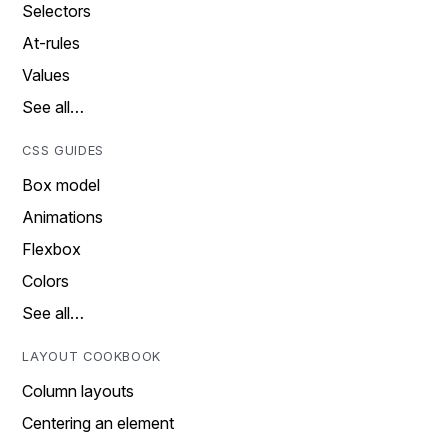
Selectors
At-rules
Values
See all…
CSS GUIDES
Box model
Animations
Flexbox
Colors
See all…
LAYOUT COOKBOOK
Column layouts
Centering an element