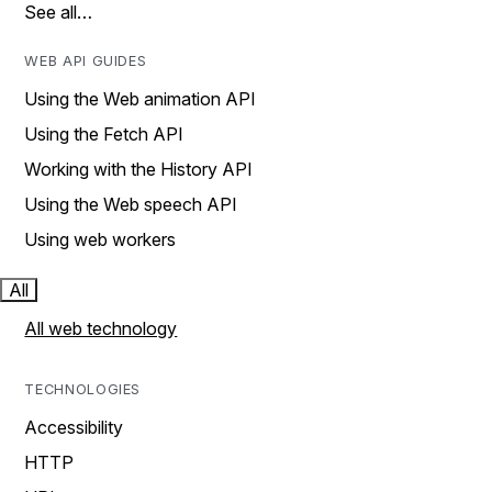
See all…
WEB API GUIDES
Using the Web animation API
Using the Fetch API
Working with the History API
Using the Web speech API
Using web workers
All
All web technology
TECHNOLOGIES
Accessibility
HTTP