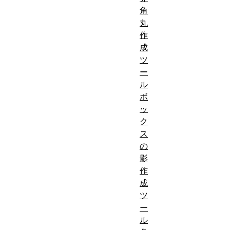
角
丸
作
成
ツ
ー
ル
ボ
ッ
ク
ス
の
影
作
成
ツ
ー
ル