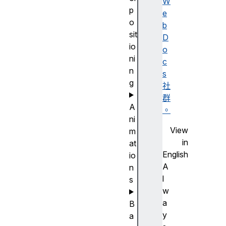
W
p
e
o
b
sit
D
io
o
ni
c
n
s
g
社
群
A
。
ni
View
m
in
at
English
io
A
n
l
s
w
a
B
y
a