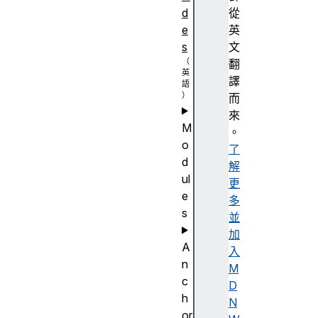
d
從
e
英
s
文
翻
譯
而
來
M
。
o
了
d
解
ul
更
e
多
s
並
加
A
入
n
M
c
D
h
N
or