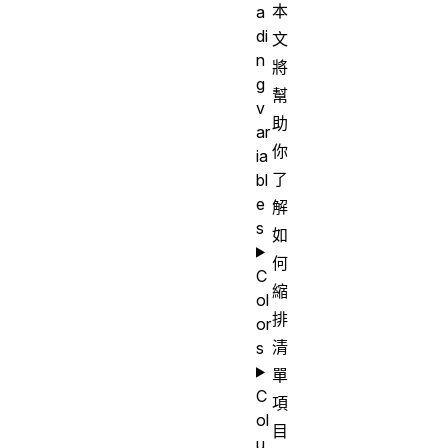
本
a
di
文
n
將
g
幫
v
助
ar
你
ia
了
bl
e
解
s
如
何
C
縮
ol
排
or
清
s
單
C
項
ol
目
u