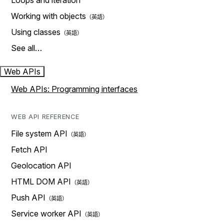
Loops and iteration
Working with objects
Using classes
See all…
Web APIs
Web APIs: Programming interfaces
WEB API REFERENCE
File system API
Fetch API
Geolocation API
HTML DOM API
Push API
Service worker API