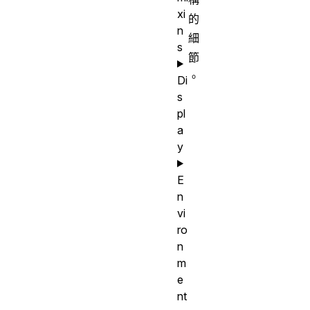
xi
的
n
細
s
節
。
Di
s
pl
a
y
E
n
vi
ro
n
m
e
nt