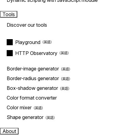
Dynamic scripting with JavaScript module
Tools
Discover our tools
Playground
HTTP Observatory
Border-image generator
Border-radius generator
Box-shadow generator
Color format converter
Color mixer
Shape generator
About