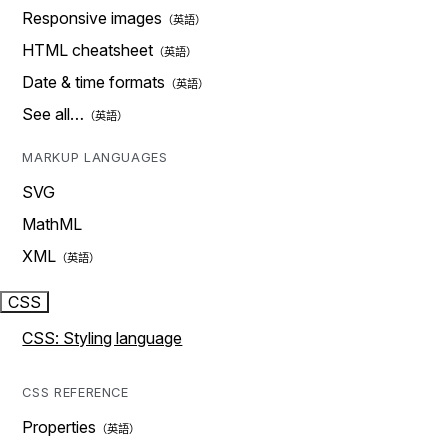
Responsive images
HTML cheatsheet
Date & time formats
See all…
MARKUP LANGUAGES
SVG
MathML
XML
CSS
CSS: Styling language
CSS REFERENCE
Properties