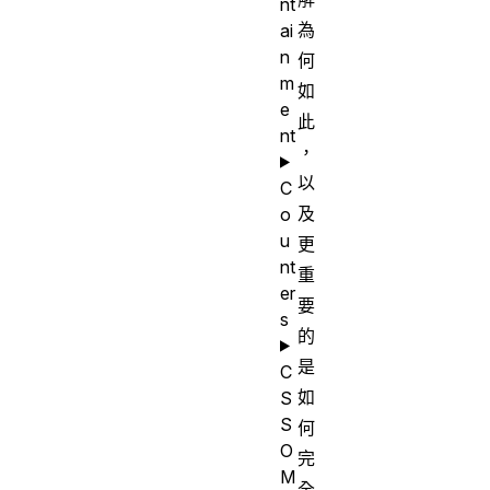
nt
為
ai
n
何
m
如
e
此
nt
，
以
C
及
o
u
更
nt
重
er
要
s
的
是
C
如
S
S
何
O
完
M
全