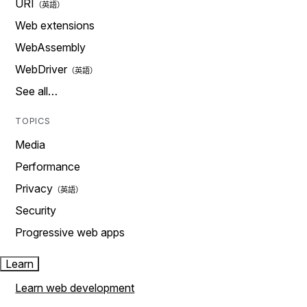
URI
Web extensions
WebAssembly
WebDriver
See all…
TOPICS
Media
Performance
Privacy
Security
Progressive web apps
Learn
Learn web development