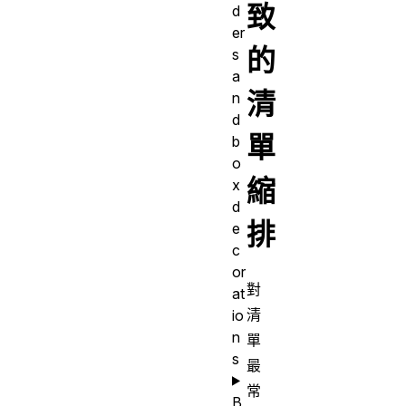
致
d
er
的
s
a
清
n
d
單
b
o
縮
x
d
排
e
c
or
對
at
清
io
n
單
s
最
常
B