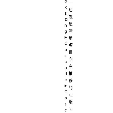
o
—
x
也
si
就
zi
是
n
清
g
單
C
項
a
目
s
向
c
右
a
推
d
e
移
的
C
距
a
離
s
。
c