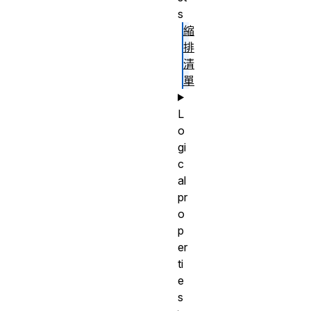
s
縮
排
清
單
L
o
gi
c
al
pr
o
p
er
ti
e
s