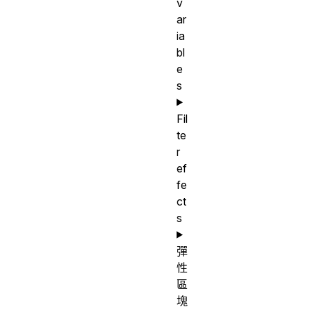
v
ar
ia
bl
e
s
Fil
te
r
ef
fe
ct
s
彈
性
區
塊