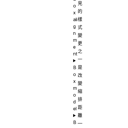
見
o
的
x
樣
ali
g
式
n
變
m
更
e
之
nt
一
是
B
o
改
x
變
m
縮
o
排
d
距
el
離
B
—