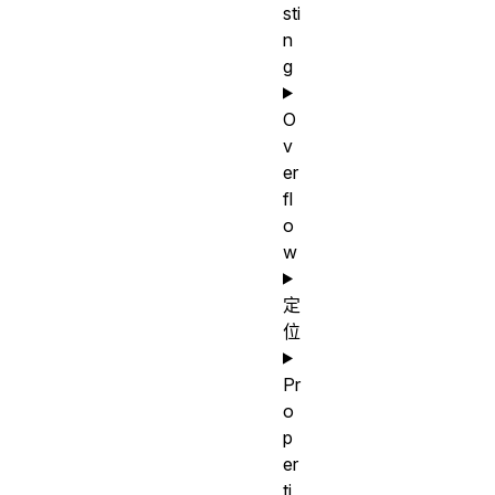
sti
n
g
O
v
er
fl
o
w
定
位
Pr
o
p
er
ti