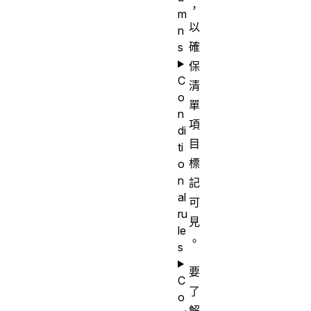
，
m
以
n
確
s
保
C
清
o
單
n
項
di
目
ti
標
o
n
記
al
可
ru
見
le
。
s
要
C
了
o
解