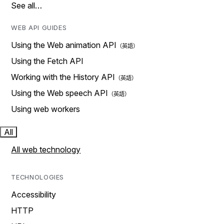
See all…
WEB API GUIDES
Using the Web animation API
Using the Fetch API
Working with the History API
Using the Web speech API
Using web workers
All
All web technology
TECHNOLOGIES
Accessibility
HTTP