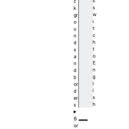
s
c
s
k
w
gr
i
o
t
u
c
n
h
d
t
s
o
a
E
n
n
d
g
b
l
or
i
d
s
er
h
s
一
B
or