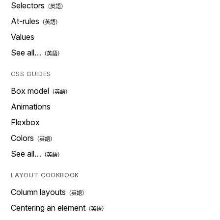
Selectors
At-rules
Values
See all…
CSS GUIDES
Box model
Animations
Flexbox
Colors
See all…
LAYOUT COOKBOOK
Column layouts
Centering an element