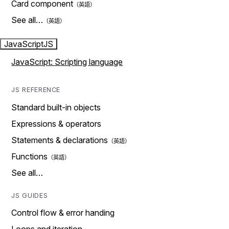
Card component
See all…
JavaScript
JS
JavaScript: Scripting language
JS REFERENCE
Standard built-in objects
Expressions & operators
Statements & declarations
Functions
See all…
JS GUIDES
Control flow & error handing