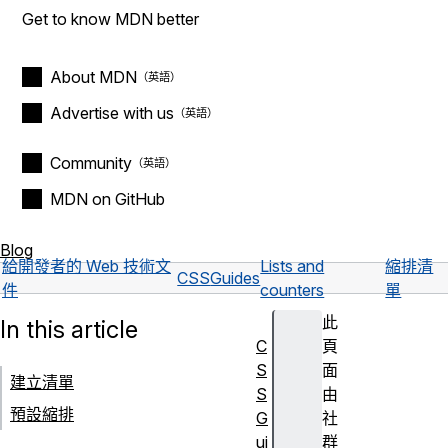
Get to know MDN better
About MDN
Advertise with us
Community
MDN on GitHub
Blog
給開發者的 Web 技術文
Lists and
縮排清
CSS
Guides
件
counters
單
此
In this article
C
頁
S
面
建立清單
S
由
預設縮排
G
社
ui
群