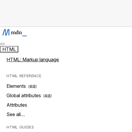
HTML
HTML: Markup language
HTML REFERENCE
Elements
Global attributes
Attributes
See all…
HTML GUIDES