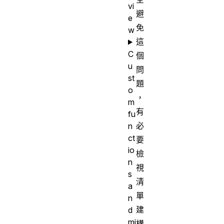
vi
避
e
免
w
這
C
個
u
問
st
題
o
，
m
有
fu
必
n
ct
要
io
檢
n
視
s
清
a
單
n
建
d
mi
構